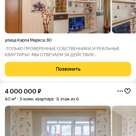
улица Карла Маркса
,
80
-ТОЛЬКО ПРОВЕРЕННЫЕ СОБСТВЕННИКИ И РЕАЛЬНЫЕ
КВАРТИРЫ! -МЫ ОТВЕЧАЕМ ЗА ДЕЙСТВИЯ
СОБСТВЕННИКОВ: В СЛУЧАЕ ГАРАНТИЙНОГО СЛУЧАЯ МЫ
ОБЕСПЕЧИМ ПЕРЕСЕЛЕНИЕ И ФИНАНСОВУЮ ГАРАНТИЮ!
Позвонить
Продается просторная трехкомнатная квартира на втором
этаже пятиэтажного дома в
4 000 000
₽
60 м²
3-комн. квартира
6 этаж из 6