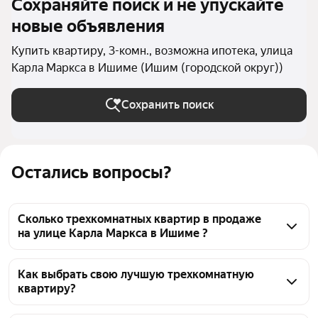
Сохраняйте поиск и не упускайте
новые объявления
Купить квартиру, 3-комн., возможна ипотека, улица
Карла Маркса в Ишиме (Ишим (городской округ))
Сохранить поиск
Остались вопросы?
Сколько трехкомнатных квартир в продаже
на улице Карла Маркса в Ишиме ?
На Яндекс Недвижимости в продаже на улице 
Карла Маркса в Ишиме 34 трехкомнатных 
Как выбрать свою лучшую трехкомнатную
квартиру?
квартиры, из них 34 объявления от агентств
Чтобы купить 3-комнатную квартиру в ипотеку на 