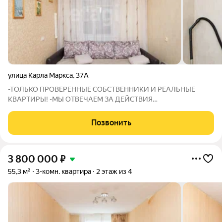
улица Карла Маркса
,
37А
-ТОЛЬКО ПРОВЕРЕННЫЕ СОБСТВЕННИКИ И РЕАЛЬНЫЕ
КВАРТИРЫ! -МЫ ОТВЕЧАЕМ ЗА ДЕЙСТВИЯ
СОБСТВЕННИКОВ: В СЛУЧАЕ ГАРАНТИЙНОГО СЛУЧАЯ МЫ
ОБЕСПЕЧИМ ПЕРЕСЕЛЕНИЕ И ФИНАНСОВУЮ ГАРАНТИЮ!
Позвонить
Предлагаем к покупке трёхкомнатную квартиру в центре
города, расположена на
3 800 000
₽
55,3 м²
3-комн. квартира
2 этаж из 4