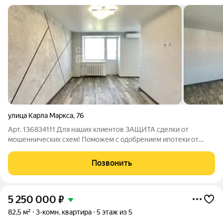
улица Карла Маркса
,
76
Арт. 136834111 Для наших клиентов ЗАЩИТА сделки от
мошеннических схем! Поможем с одобрением ипотеки от
11.9% годовых. ВНИМАНИЕ !!! В ПРОДАЖЕ 3-к квартира
60.1кв.м., 3 эт5 эт. дома. Расположенная в центре г.Ишима.
Позвонить
Описание: В квартире сделан
5 250 000
₽
82,5 м²
3-комн. квартира
5 этаж из 5