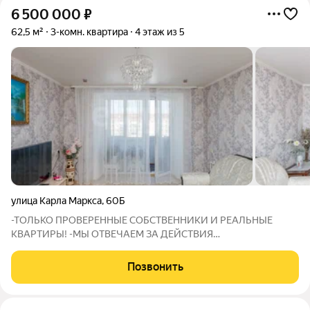
6 500 000
₽
62,5 м²
3-комн. квартира
4 этаж из 5
улица Карла Маркса
,
60Б
-ТОЛЬКО ПРОВЕРЕННЫЕ СОБСТВЕННИКИ И РЕАЛЬНЫЕ
КВАРТИРЫ! -МЫ ОТВЕЧАЕМ ЗА ДЕЙСТВИЯ
СОБСТВЕННИКОВ: В СЛУЧАЕ ГАРАНТИЙНОГО СЛУЧАЯ МЫ
ОБЕСПЕЧИМ ПЕРЕСЕЛЕНИЕ И ФИНАНСОВУЮ ГАРАНТИЮ!
Позвонить
«Уютное сердце города: просторная 3-комнатная в идеальном
состоянии» Предлагаю