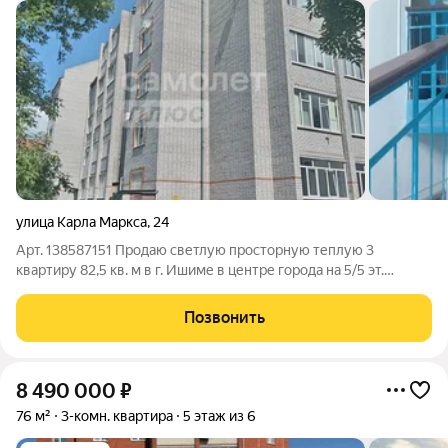
улица Карла Маркса
,
24
Арт. 138587151 Продаю светлую просторную теплую 3
квартиру 82,5 кв. м в г. Ишиме в центре города на 5/5 эт.
кирпичного дома на ул. К-Маркса с раздельными комнатами.
Кухня 12 кв. м. Шикарный панорамный вид на город. В шаговой
Позвонить
доступности парк, школа
8 490 000
₽
76 м²
3-комн. квартира
5 этаж из 6