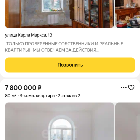
улица Карла Маркса
,
13
-ТОЛЬКО ПРОВЕРЕННЫЕ СОБСТВЕННИКИ И РЕАЛЬНЫЕ
КВАРТИРЫ! -МЫ ОТВЕЧАЕМ ЗА ДЕЙСТВИЯ
СОБСТВЕННИКОВ: В СЛУЧАЕ ГАРАНТИЙНОГО СЛУЧАЯ МЫ
ОБЕСПЕЧИМ ПЕРЕСЕЛЕНИЕ И ФИНАНСОВУЮ ГАРАНТИЮ!
Позвонить
3комнатная квартира в центре по выгодной цене! Требует
капитального ремонта
7 800 000
₽
80 м²
3-комн. квартира
2 этаж из 2