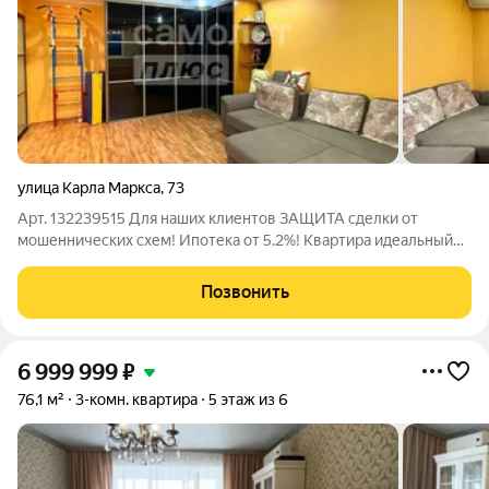
улица Карла Маркса
,
73
Арт. 132239515 Для наших клиентов ЗАЩИТА сделки от
мошеннических схем! Ипотека от 5.2%! Квартира идеальный
выбор для тех, кто ценит комфорт и удобство! Продается
просторная и светлая трёхкомнатная квартира общей
Позвонить
площадью 83 кв. м. на четвертом этаже
6 999 999
₽
76,1 м²
3-комн. квартира
5 этаж из 6