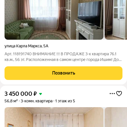
улица Карла Маркса
,
5А
Арт. 118191740 ВНИМАНИЕ !!! В ПРОДАЖЕ 3-к квартира 76.1
кв.м., 56 эт. Расположенная в самом центре города Ишим! Дом
кирпичный. Описание: В квартире сделан современный
ремонт. На стенах обои. На полу - ламинат. Потолки натяжные.
Позвонить
Качественная входная
3 450 000
₽
56,8 м²
3-комн. квартира
1 этаж из 5