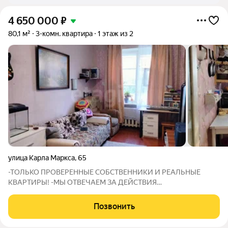
4 650 000
₽
80,1 м²
3-комн. квартира
1 этаж из 2
улица Карла Маркса
,
65
-ТОЛЬКО ПРОВЕРЕННЫЕ СОБСТВЕННИКИ И РЕАЛЬНЫЕ
КВАРТИРЫ! -МЫ ОТВЕЧАЕМ ЗА ДЕЙСТВИЯ
СОБСТВЕННИКОВ: В СЛУЧАЕ ГАРАНТИЙНОГО СЛУЧАЯ МЫ
ОБЕСПЕЧИМ ПЕРЕСЕЛЕНИЕ И ФИНАНСОВУЮ ГАРАНТИЮ!
Позвонить
Просторная и светлая трёхкомнатная квартира в самом
центре, на улице Карла