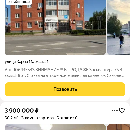
онлайн показ
улица Карла Маркса
,
21
Арт. 106445543 ВНИМАНИЕ !!! В ПРОДАЖЕ 3-к квартира 75.4
кв.м., 56 эт. Ставка на вторичное жилье для клиентов Самолет
Плюс на выгодных условиях!!! Расположенная в самом центре
города Ишим! Дом кирпичный. Просторная планировка, две
Позвонить
лоджии. Описание: В
3 900 000
₽
56,2 м²
3-комн. квартира
5 этаж из 6