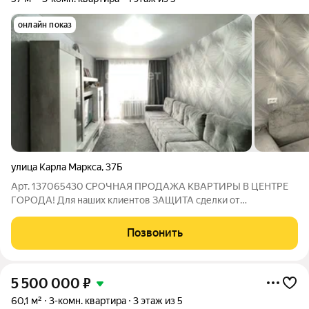
онлайн показ
улица Карла Маркса
,
37Б
Арт. 137065430 СРОЧНАЯ ПРОДАЖА КВАРТИРЫ В ЦЕНТРЕ
ГОРОДА! Для наших клиентов ЗАЩИТА сделки от
мошеннических схем! Поможем с одобрением ипотеки.
Платеж от 20 000р! Идеальный вариант для тех, кто хочет
Позвонить
жить в удобном месте и создать уютный дом под
5 500 000
₽
60,1 м²
3-комн. квартира
3 этаж из 5