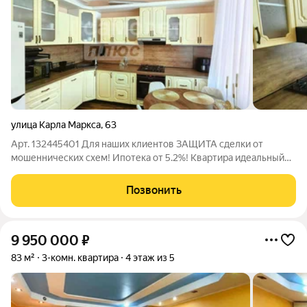
улица Карла Маркса
,
63
Арт. 132445401 Для наших клиентов ЗАЩИТА сделки от
мошеннических схем! Ипотека от 5.2%! Квартира идеальный
выбор для тех, кто ценит комфорт и удобство! Представляем
вашему вниманию уникальную трехкомнатную квартиру 81,3
Позвонить
кв.м., расположенную в
9 950 000
₽
83 м²
3-комн. квартира
4 этаж из 5