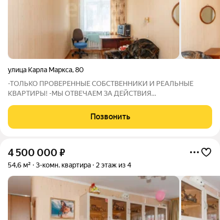
улица Карла Маркса
,
80
-ТОЛЬКО ПРОВЕРЕННЫЕ СОБСТВЕННИКИ И РЕАЛЬНЫЕ
КВАРТИРЫ! -МЫ ОТВЕЧАЕМ ЗА ДЕЙСТВИЯ
СОБСТВЕННИКОВ: В СЛУЧАЕ ГАРАНТИЙНОГО СЛУЧАЯ МЫ
ОБЕСПЕЧИМ ПЕРЕСЕЛЕНИЕ И ФИНАНСОВУЮ ГАРАНТИЮ!
Позвонить
Предлагаем вашему вниманию трёхкомнатную квартиру в
самом центре города в
4 500 000
₽
54,6 м²
3-комн. квартира
2 этаж из 4