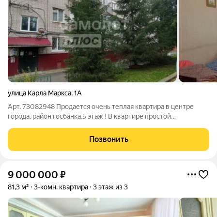
улица Карла Маркса
,
1А
Арт. 73082948 Продается очень теплая квартира в центре
города, район госбанка,5 этаж ! В квартире простой
косметический ремонт, квартира чистая , не требует затрат на
клининг! - 3 комнаты; - 50.8м.кв; -раздельный санузел; -в кухне
Позвонить
электроплита;
9 000 000
₽
81,3 м²
3-комн. квартира
3 этаж из 3