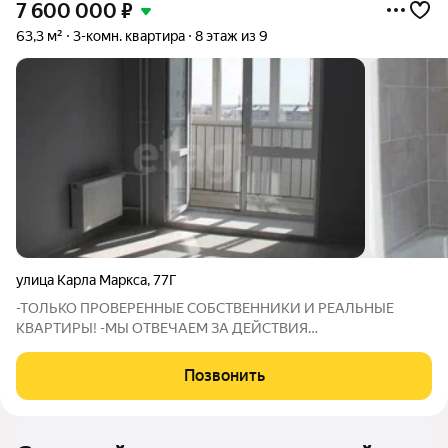
7 600 000
₽
63,3 м²
3-комн. квартира
8 этаж из 9
улица Карла Маркса
,
77Г
-ТОЛЬКО ПРОВЕРЕННЫЕ СОБСТВЕННИКИ И РЕАЛЬНЫЕ
КВАРТИРЫ! -МЫ ОТВЕЧАЕМ ЗА ДЕЙСТВИЯ
СОБСТВЕННИКОВ: В СЛУЧАЕ ГАРАНТИЙНОГО СЛУЧАЯ МЫ
ОБЕСПЕЧИМ ПЕРЕСЕЛЕНИЕ И ФИНАНСОВУЮ ГАРАНТИЮ!
Позвонить
Просторная квартира 2+ в новом доме, который сдадут в 2026
году. Удачная