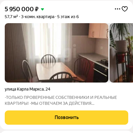
5 950 000
₽
57,7 м²
3-комн. квартира
5 этаж из 6
улица Карла Маркса
,
24
-ТОЛЬКО ПРОВЕРЕННЫЕ СОБСТВЕННИКИ И РЕАЛЬНЫЕ
КВАРТИРЫ! -МЫ ОТВЕЧАЕМ ЗА ДЕЙСТВИЯ
СОБСТВЕННИКОВ: В СЛУЧАЕ ГАРАНТИЙНОГО СЛУЧАЯ МЫ
ОБЕСПЕЧИМ ПЕРЕСЕЛЕНИЕ И ФИНАНСОВУЮ ГАРАНТИЮ!
Позвонить
Продается уютная квартира в самом центре города
,преимуществами данной квартиры