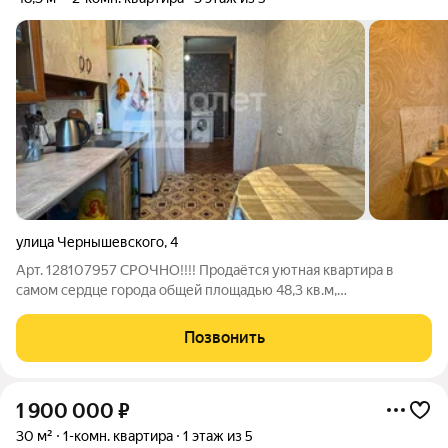
улица Чернышевского
,
4
Арт. 128107957 СРОЧНО!!!! Продаётся уютная квартира в
самом сердце города общей площадью 48,3 кв.м,
расположенная на самом удобном и комфортном этаже дома.
Пространство грамотно организовано благодаря удачной
Позвонить
планировке с изолированными комнатами,
1 900 000
₽
30 м²
1-комн. квартира
1 этаж из 5