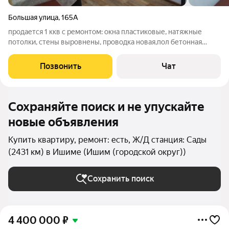
Большая улица
,
165А
продается 1 ккв с ремонтом: окна пластиковые, натяжные
потолки, стены выровнены, проводка новая,пол бетонная
стяжка,постелен линолиум, новые двери, большая кухня,
балкона нет.
Позвонить
Чат
Сохраняйте поиск и не упускайте
новые объявления
Купить квартиру, ремонт: есть, Ж/Д станция: Сады
(2431 км) в Ишиме (Ишим (городской округ))
Сохранить поиск
4 400 000
₽