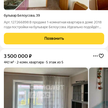
бульвар Белоусова
,
39
Арт. 127266898 В продаже 1-комнатная квартира в доме 2018
года постройки на бульваре Белоусова. Идеально подойдёт
как для молодой семьи, так и для сдачи в аренду!!! В квартире:
Для наших клиентов ЗАЩИТА сделки от мошеннических схем!
Позвонить
Ипотека от 11.9%!
3 500 000
₽
44,1 м²
2-комн. квартира
5 этаж из 5