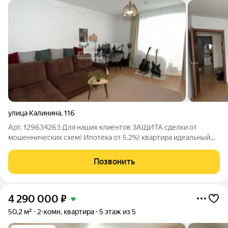
улица Калинина
,
116
Арт. 129634263 Для наших клиентов ЗАЩИТА сделки от
мошеннических схем! Ипотека от 5.2%! квартира идеальный
выбор для тех, кто ценит комфорт и удобство! Предлагается
ДВУХКОМНАТНАЯ УЮТНАЯ КВАРТИРА ! 45.7 м2,
Позвонить
1эт./5эт.дома, 2012г.п. ОСНОВНЫЕ
4 290 000
₽
50,2 м²
2-комн. квартира
5 этаж из 5