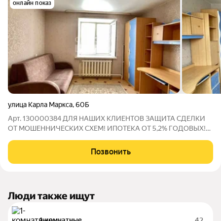
онлайн показ
улица Карла Маркса
,
60Б
Арт. 130000384 ДЛЯ НАШИХ КЛИЕНТОВ ЗАЩИТА СДЕЛКИ
ОТ МОШЕННИЧЕСКИХ СХЕМ! ИПОТЕКА ОТ 5,2% ГОДОВЫХ!
2-комнатная квартира в ЦЕНТРЕ ГОРОДА, отличный вариант
для комфортной жизни! 50,2 м 5 этаж из 5 Светлая и уютная
Позвонить
квартира в самом востребованном районе
Люди также ищут
1-комнатные
42