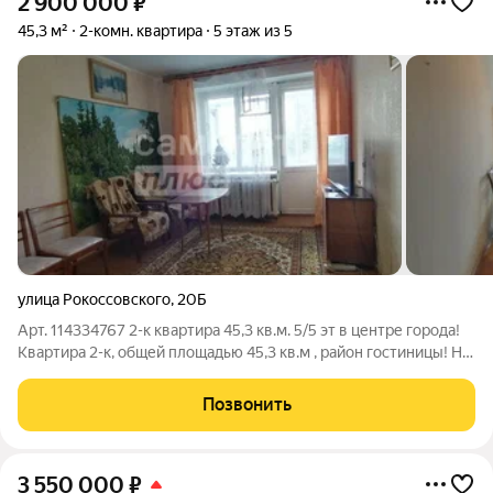
2 900 000
₽
45,3 м²
2-комн. квартира
5 этаж из 5
улица Рокоссовского
,
20Б
Арт. 114334767 2-к квартира 45,3 кв.м. 5/5 эт в центре города!
Квартира 2-к, общей площадью 45,3 кв.м , район гостиницы! На
стенах : обои На полу : линолеум Потолки в квартире
оштукатурены Санузел раздельный , кафель на полу и на
Позвонить
стенах .Горячая
3 550 000
₽