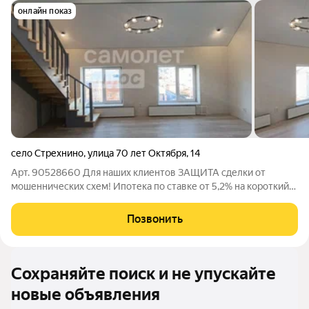
онлайн показ
село Стрехнино
,
улица 70 лет Октября
,
14
Арт. 90528660 Для наших клиентов ЗАЩИТА сделки от
мошеннических схем! Ипотека по ставке от 5,2% на короткий
срок или 11.9% на весь. Продаётся стильная двухуровневая
квартира 71,5 м с панорамными окнами и свежим ремонтом.
Позвонить
Заезжай и живи всё уже
Сохраняйте поиск и не упускайте
новые объявления