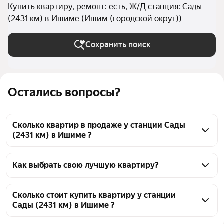
Купить квартиру, ремонт: есть, Ж/Д станция: Сады
(2431 км) в Ишиме (Ишим (городской округ))
Сохранить поиск
Остались вопросы?
Сколько квартир в продаже у станции Сады
(2431 км) в Ишиме ?
На Яндекс Недвижимости в продаже у станции 
Сады (2431 км) в Ишиме 185 квартир, из них 3 
Как выбрать свою лучшую квартиру?
объявления от собственников, 182 объявления от 
Чтобы купить квартиру с ремонтом у станции Сады 
агентств
(2431 км), воспользуйтесь тепловой картой для 
Сколько стоит купить квартиру у станции
Сады (2431 км) в Ишиме ?
оценки инфраструктуры и транспортной 
доступности в выбранном районе у станции Сады 
Цена за 
28 846 — 129 482 ₽