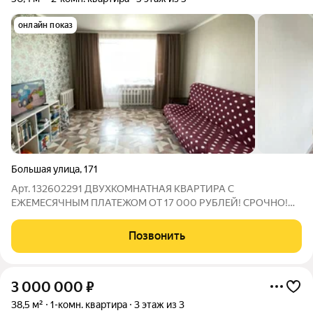
онлайн показ
Большая улица
,
171
Арт. 132602291 ДВУХКОМНАТНАЯ КВАРТИРА С
ЕЖЕМЕСЯЧНЫМ ПЛАТЕЖОМ ОТ 17 000 РУБЛЕЙ! СРОЧНО!
Последний этаж и свежий ремонт. Ваша новая "двушка" 50.4 м
готова к просмотру! Представьте: вы просыпаетесь в тишине,
Позвонить
потому что над вами нет соседей с их вечными
3 000 000
₽
38,5 м²
1-комн. квартира
3 этаж из 3