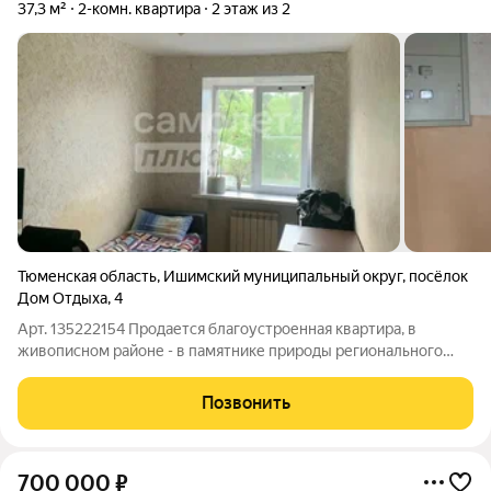
37,3 м²
2-комн. квартира
2 этаж из 2
Тюменская область
,
Ишимский муниципальный округ
,
посёлок
Дом Отдыха
,
4
Арт. 135222154 Продается благоустроенная квартира, в
живописном районе - в памятнике природы регионального
значения Синицынском бору. Квартира расположена на 2
этаже в 2 этажном доме. Имеет застекленный балкон,
Позвонить
выходящий окнами на старицу Ишим, а так
700 000
₽