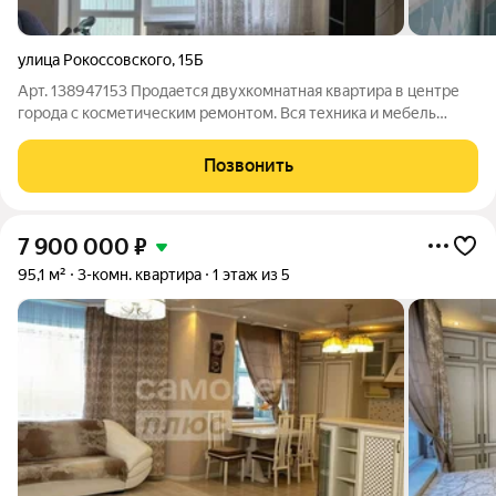
улица Рокоссовского
,
15Б
Арт. 138947153 Продается двухкомнатная квартира в центре
города с косметическим ремонтом. Вся техника и мебель
остаются. Балкон остеклен деревянными рамами, остальные
окна пластиковые. Электроплита, есть бойлер для горячей
Позвонить
воды и для кухни, и для
7 900 000
₽
95,1 м²
3-комн. квартира
1 этаж из 5