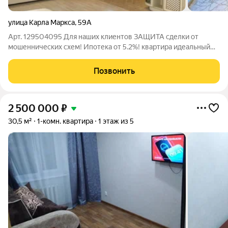
улица Карла Маркса
,
59А
Арт. 129504095 Для наших клиентов ЗАЩИТА сделки от
мошеннических схем! Ипотека от 5.2%! квартира идеальный
выбор для тех, кто ценит комфорт и удобство! В продаже:
Яркая 3-комн. кв. с огромной кухней-гостиной, 2 спальни,
Позвонить
ремонт и вся техника! 1-й
2 500 000
₽
30,5 м²
1-комн. квартира
1 этаж из 5