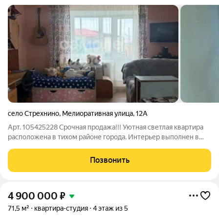
село Стрехнино
,
Мелиоративная улица
,
12А
Арт. 105425228 Срочная продажа!!! Уютная светлая квартира
расположена в тихом районе города. Интерьер выполнен в
спокойных нейтральных оттенках, создавая атмосферу тепла и
комфорта. Просторная гостиная наслаждаться видом и
Позвонить
наполнять пространство
4 900 000
₽
71,5 м²
квартира-студия
4 этаж из 5