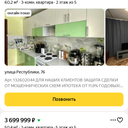
60,2 м²
3-комн. квартира
2 этаж из 5
онлайн показ
улица Республики
,
76
Арт. 132602044 ДЛЯ НАШИХ КЛИЕНТОВ ЗАЩИТА СДЕЛКИ
ОТ МОШЕННИЧЕСКИХ СХЕМ! ИПОТЕКА ОТ 11,9% ГОДОВЫХ!
Трёхкомнатная уютная квартира идеальный выбор для тех, кто
ценит комфорт и удобство! 60,2 м 2 этаж из 5 1982 год
Позвонить
постройки Просторная, светлая
3 699 999
₽
50,4 м²
2-комн. квартира
5 этаж из 5