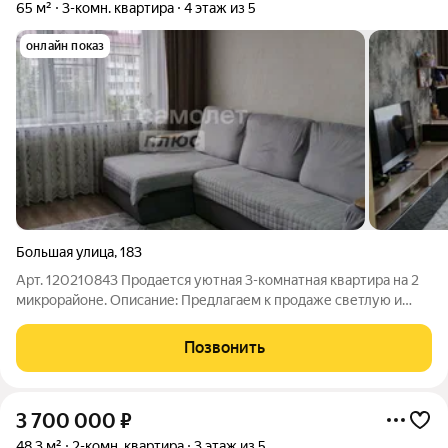
65 м²
3-комн. квартира
4 этаж из 5
онлайн показ
Большая улица
,
183
Арт. 120210843 Продается уютная 3-комнатная квартира на 2
микрорайоне. Описание: Предлагаем к продаже светлую и
уютную однокомнатную квартиру в современном и развитом
районе 2 Микрорайон. Идеальный вариант для комфортной
Позвонить
жизни, инвестиции или покупки
3 700 000
₽
48,3 м²
2-комн. квартира
3 этаж из 5