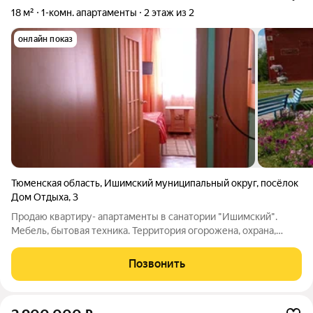
18 м²
1-комн. апартаменты
2 этаж из 2
онлайн показ
Тюменская область
,
Ишимский муниципальный округ
,
посёлок
Дом Отдыха
,
3
Продаю квартиру- апартаменты в санатории "Ишимский".
Мебель, бытовая техника. Территория огорожена, охрана,
видеонаблюдение, пожарная сигнализация. На территории
сосновый бор, парковая зона, детская площадка, спортивные
Позвонить
корты и сооружения. Бильярд,