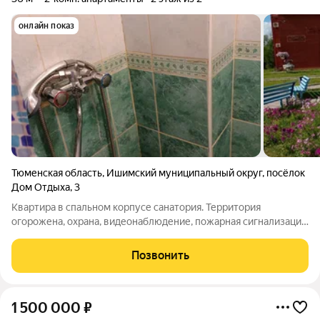
онлайн показ
Тюменская область
,
Ишимский муниципальный округ
,
посёлок
Дом Отдыха
,
3
Квартира в спальном корпусе санатория. Территория
огорожена, охрана, видеонаблюдение, пожарная сигнализация,
парковка. На территории сосновый бор, парковая зона, горячий
минеральный бассейн, грязелечебница, детская площадка,
Позвонить
футбольное поле,
1 500 000
₽