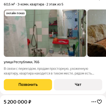
60,5 м²
3-комн. квартира
2 этаж из 5
онлайн показ
улица Республики
,
76Б
В связи с переездом, продам просторную, ухоженную
квартиру, квартира находится в тихом месте, рядом есть
капитальный гараж, в стоимость квартиры не входит.
Солнечная сторона. Хорошие соседи. частично остается
Позвонить
Чат
мебель. Трехкомнатная квартира по цене
5 200 000
₽