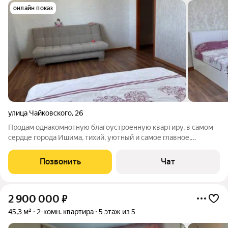
онлайн показ
улица Чайковского
,
26
Продам однакомнотную благоустроенную квартиру, в самом
сердце города Ишима, тихий, уютный и самое главное,
безопасный район города, с очень развитой инфраструктурой,
садик через дорогу, три школы на выбор, кто передвигается на
Позвонить
Чат
автобусе, остановке
2 900 000
₽
45,3 м²
2-комн. квартира
5 этаж из 5