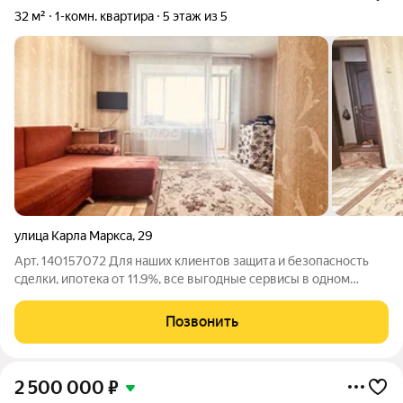
32 м²
1-комн. квартира
5 этаж из 5
улица Карла Маркса
,
29
Арт. 140157072 Для наших клиентов защита и безопасность
сделки, ипотека от 11.9%, все выгодные сервисы в одном
месте! Однокомнатная уютная квартира идеальный выбор для
тех, кто ценит комфорт и удобство! Просторная, светлая
Позвонить
квартира с удобной
2 500 000
₽