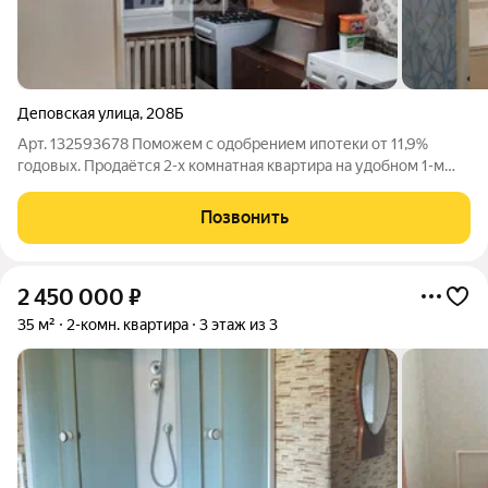
Деповская улица
,
208Б
Арт. 132593678 Поможем с одобрением ипотеки от 11,9%
годовых. Продаётся 2-х комнатная квартира на удобном 1-м
этаже. Санузел раздельный! Комнаты изолированные.
Квартира распашонка. Кладовка в доме+ кладовка в подвале!!!
Позвонить
Газовая колонка О доме: Дом
2 450 000
₽
35 м²
2-комн. квартира
3 этаж из 3