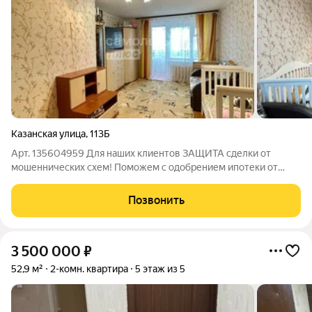
Казанская улица
,
113Б
Арт. 135604959 Для наших клиентов ЗАЩИТА сделки от
мошеннических схем! Поможем с одобрением ипотеки от
11.9% годовых. ВНИМАНИЕ !!! В ПРОДАЖЕ 2-к квартира 50.5
кв.м., 1эт4эт. дома, 1992г/п. ОСНОВНЫЕ ПРЕИМУЩЕСТВА:
Позвонить
Удобный 1 этаж.На стенах обои. В
3 500 000
₽
52,9 м²
2-комн. квартира
5 этаж из 5