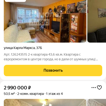
улица Карла Маркса
,
37Б
Арт. 126243515 2-к квартира 43,6 кв.м. Квартира с
евроремонтом в центре города, но в дали от шумных улиц!
Просторная квартира с евроремонтом На стенах: обои На полу:
линолеум, паркет Потолки выровненные современный
Позвонить
дизайн, высота 2,5м В квартире
2 990 000
₽
50,5 м²
2-комн. квартира
1 этаж из 4