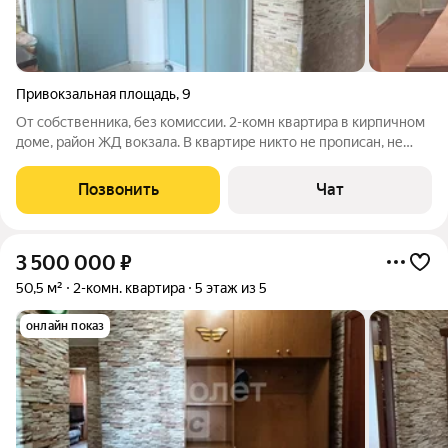
Привокзальная площадь
,
9
От собственника, без комиссии. 2-комн квартира в кирпичном
доме, район ЖД вокзала. В квартире никто не прописан, не
проживает. Готова к продаже, быстрая сделка. Остаётся
мебель, бытовая техника. Развитая инфраструктура, рядом
Позвонить
Чат
остановка.
3 500 000
₽
50,5 м²
2-комн. квартира
5 этаж из 5
онлайн показ