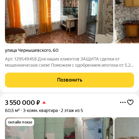
улица Чернышевского
,
60
Арт. 129549458 Для наших клиентов ЗАЩИТА сделки от
мошеннических схем! Поможем с одобрением ипотеки от 5,2%
годовых. Продаётся 1-комнатная квартира в малоквартирном
доме по ул. Чернышевского. Квартира расположена в 3-
Позвонить
квартирном доме, что
3 550 000
₽
60,5 м²
3-комн. квартира
2 этаж из 5
онлайн показ