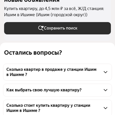
Купить квартиру, до 4,5 млн ₽ за всё, Ж/Д станция:
Ишим в Ишиме (Ишим (городской округ))
Сохранить поиск
Остались вопросы?
Сколько квартир в продаже у станции Ишим
в Ишиме ?
На Яндекс Недвижимости в продаже у станции 
Ишим в Ишиме 370 квартир, из них 1 объявление 
Как выбрать свою лучшую квартиру?
от собственников, 369 объявлений от агентств
Чтобы купить квартиру дешёвую у станции Ишим, 
воспользуйтесь тепловой картой для оценки 
Сколько стоит купить квартиру у станции
Ишим в Ишиме ?
инфраструктуры и транспортной доступности в 