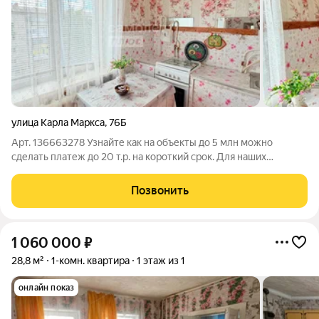
улица Карла Маркса
,
76Б
Арт. 136663278 Узнайте как на объекты до 5 млн можно
сделать платеж до 20 т.р. на короткий срок. Для наших
клиентов ЗАЩИТА сделки от мошеннических схем!
Трёхкомнатная уютная квартира идеальный выбор для тех, кто
Позвонить
ценит комфорт и удобство! Просторная,
1 060 000
₽
28,8 м²
1-комн. квартира
1 этаж из 1
онлайн показ