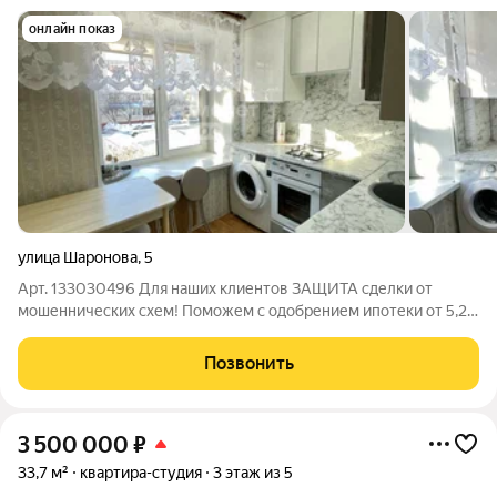
онлайн показ
улица Шаронова
,
5
Арт. 133030496 Для наших клиентов ЗАЩИТА сделки от
мошеннических схем! Поможем с одобрением ипотеки от 5,2%
годовых. Продается уютная 2-комнатная квартира в центре
города! Чистая, светлая и очень тёплая квартира отличный
Позвонить
вариант как для проживания,
3 500 000
₽
33,7 м²
квартира-студия
3 этаж из 5