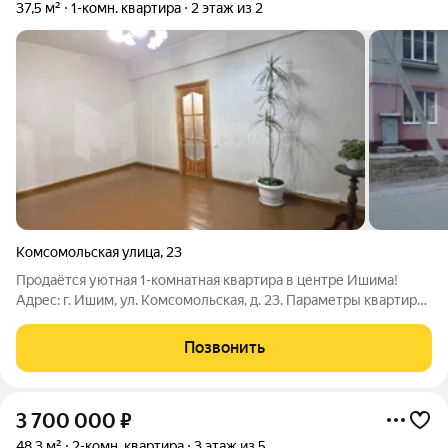
37,5 м²
1-комн. квартира
2 этаж из 2
Комсомольская улица
,
23
Продаётся уютная 1-комнатная квартира в центре Ишима!
Адрес: г. Ишим, ул. Комсомольская, д. 23. Параметры квартиры:
- Общая площадь: 37,5 м. - Этаж: 2 из 2. - Высота потолков: 3
метра. - Санузел: совмещённый. Расположение: - Центр
Позвонить
города. - 5
3 700 000
₽
48,3 м²
2-комн. квартира
3 этаж из 5