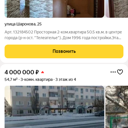
улица Шаронова
,
25
Арт. 132184502 Просторная 2-ком.квартира 50.5 кв.м. в центре
города (р-н ост. "Телеателье"). Дом 1996 года постройки.Этаж
видовой 5-й Удачная планировка (распашонка) Застекленная
лоджия О квартире: Ремонт косметический. Уютные обои,
Позвонить
тёплый линолеум
4 000 000
₽
54,7 м²
3-комн. квартира
3 этаж из 4