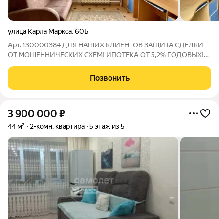
улица Карла Маркса
,
60Б
Арт. 130000384 ДЛЯ НАШИХ КЛИЕНТОВ ЗАЩИТА СДЕЛКИ
ОТ МОШЕННИЧЕСКИХ СХЕМ! ИПОТЕКА ОТ 5,2% ГОДОВЫХ!
2-комнатная квартира в ЦЕНТРЕ ГОРОДА, отличный вариант
для комфортной жизни! 50,2 м 5 этаж из 5 Светлая и уютная
Позвонить
квартира в самом востребованном районе
3 900 000
₽
44 м²
2-комн. квартира
5 этаж из 5