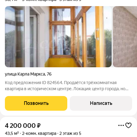
улица Карла Маркса
,
76
Код предложения ID 824564. Продаётся трёхкомнатная
квартира в историческом центре. Локация: центр города, но
тишина. Обновлённый кирпичный дом (кап. ремонт сделан
полностью не фасадная косметика, а с заменой кровли, труб и
Позвонить
Написать
проводки). Забудьте про
4 200 000
₽
43,5 м²
2-комн. квартира
2 этаж из 5