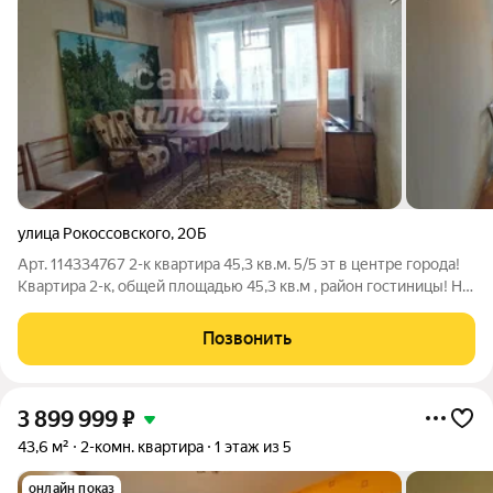
улица Рокоссовского
,
20Б
Арт. 114334767 2-к квартира 45,3 кв.м. 5/5 эт в центре города!
Квартира 2-к, общей площадью 45,3 кв.м , район гостиницы! На
стенах : обои На полу : линолеум Потолки в квартире
оштукатурены Санузел раздельный , кафель на полу и на
Позвонить
стенах .Горячая
3 899 999
₽
43,6 м²
2-комн. квартира
1 этаж из 5
онлайн показ