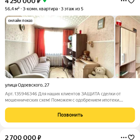
4 250 000
₽
56,4 м²
3-комн. квартира
3 этаж из 5
онлайн показ
улица Одоевского
,
27
Арт. 135946346 Для наших клиентов ЗАЩИТА сделки от
мошеннических схем! Поможем с одобрением ипотеки.
Платеж от 20 000р! Продаётся 3комнатная квартира в Ишиме
отличный вариант для семьи или инвестора. Площадь 56,4 м
Позвонить
(жилая 41,2 м, кухня 4,8 м),
2 700 000
₽