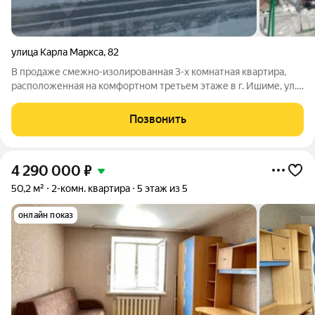
улица Карла Маркса
,
82
В продаже смежно-изолированная 3-х комнатная квартира,
расположенная на комфортном третьем этаже в г. Ишиме, ул.
Карла Маркса, д. 82. В квартире требуется ремонт. Комнаты
изолированные, санузел совмещенный. Дом находится в
Позвонить
хорошем состоянии, с
4 290 000
₽
50,2 м²
2-комн. квартира
5 этаж из 5
онлайн показ