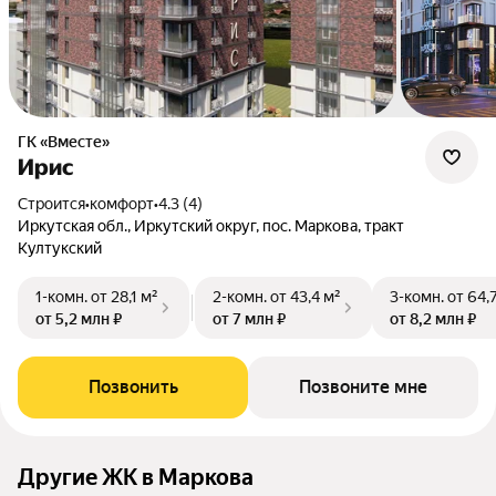
ГК «Вместе»
Ирис
Строится
•
комфорт
•
4.3 (4)
Иркутская обл., Иркутский округ, пос. Маркова, тракт
Култукский
1-комн.
от 28,1 м²
2-комн.
от 43,4 м²
3-комн.
от 64,
от 5,2 млн ₽
от 7 млн ₽
от 8,2 млн ₽
Позвонить
Позвоните мне
Другие ЖК в Маркова