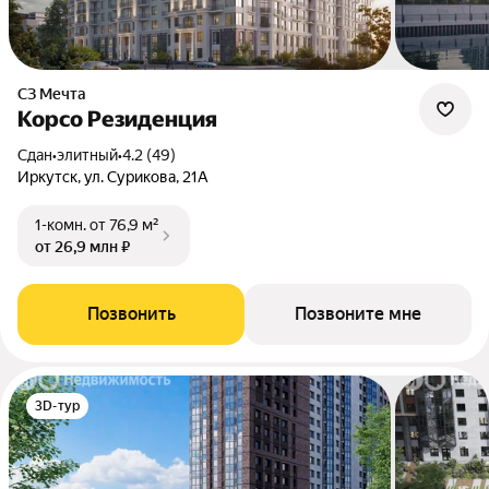
СЗ Мечта
Корсо Резиденция
Сдан
•
элитный
•
4.2 (49)
Иркутск, ул. Сурикова, 21А
1-комн.
от 76,9 м²
от 26,9 млн ₽
Позвонить
Позвоните мне
3D-тур