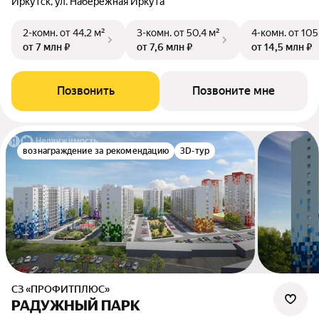
Иркутск, ул. Набережная Иркута
2-комн.
от 44,2 м²
3-комн.
от 50,4 м²
4-комн.
от 105
от 7 млн ₽
от 7,6 млн ₽
от 14,5 млн ₽
Позвонить
Позвоните мне
вознаграждение за рекомендацию
3D-тур
СЗ «ПРОФИТПЛЮС»
РАДУЖНЫЙ ПАРК