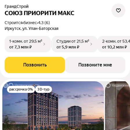
ГрандСтрой
СОЮЗ ПРИОРИТИ МАКС
Строится
•
бизнес
•
4.3 (6)
Иркутск, ул. Улан-Баторская
1-комн.
от 29,5 м²
Студии
от 21,5 м²
2-комн.
от 53,
от 7,3 млн ₽
от 5,9 млн ₽
от 10,2 млн ₽
Позвонить
Позвоните мне
рассрочка 0%
3D-тур