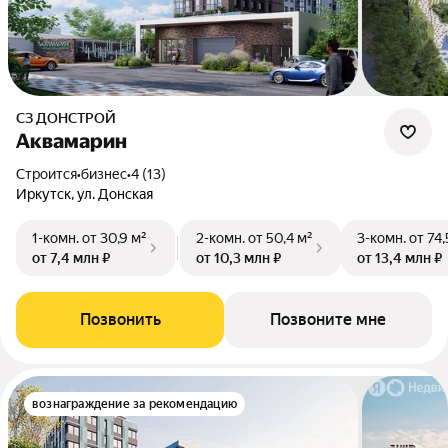
СЗ ДОНСТРОЙ
Аквамарин
Строится
•
бизнес
•
4 (13)
Иркутск, ул. Донская
1-комн.
от 30,9 м²
2-комн.
от 50,4 м²
3-комн.
от 74,
от 7,4 млн ₽
от 10,3 млн ₽
от 13,4 млн ₽
Позвонить
Позвоните мне
вознаграждение за рекомендацию