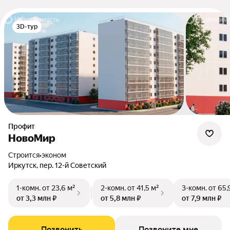
3D-тур
Профит
НовоМир
Строится
•
эконом
Иркутск, пер. 12-й Советский
1-комн.
от 23,6 м²
2-комн.
от 41,5 м²
3-комн.
от 65,
от 3,3 млн ₽
от 5,8 млн ₽
от 7,9 млн ₽
Позвонить
Позвоните мне