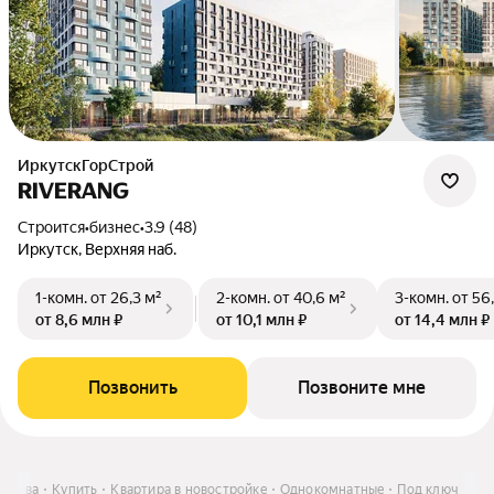
ИркутскГорСтрой
RIVERANG
Строится
•
бизнес
•
3.9 (48)
Иркутск, Верхняя наб.
1-комн.
от 26,3 м²
2-комн.
от 40,6 м²
3-комн.
от 56
от 8,6 млн ₽
от 10,1 млн ₽
от 14,4 млн ₽
Позвонить
Позвоните мне
аркова
Купить
Квартира в новостройке
Однокомнатные
Под ключ