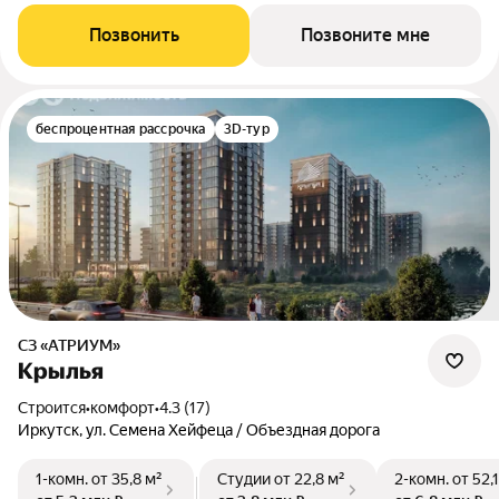
Позвонить
Позвоните мне
беспроцентная рассрочка
3D-тур
СЗ «АТРИУМ»
Крылья
Строится
•
комфорт
•
4.3 (17)
Иркутск, ул. Семена Хейфеца / Объездная дорога
1-комн.
от 35,8 м²
Студии
от 22,8 м²
2-комн.
от 52,