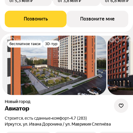
от 5,3 млн ₽
от 3,8 млн ₽
от 6,8 млн ₽
Позвонить
Позвоните мне
бесплатное такси
3D-тур
Новый город
Авиатор
Строится, есть сданные
•
комфорт
•
4.7 (283)
Иркутск, ул. Ивана Доронина / ул. Маврикия Слепнёва