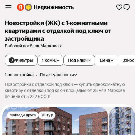
Новостройки (ЖК) с 1-комнатными
квартирами с отделкой под ключ от
застройщика
Рабочий посёлок Маркова
Фильтры
1 комн.
Под ключ
Цена
Взнос
3
1 новостройка
•
по актуальности
Новостройки с отделкой под ключ — купить однокомнатную
квартиру с отделкой под ключ площадью от 28 м² в Маркова
по цене от 5 232 600 ₽
приведи друга
3D-тур