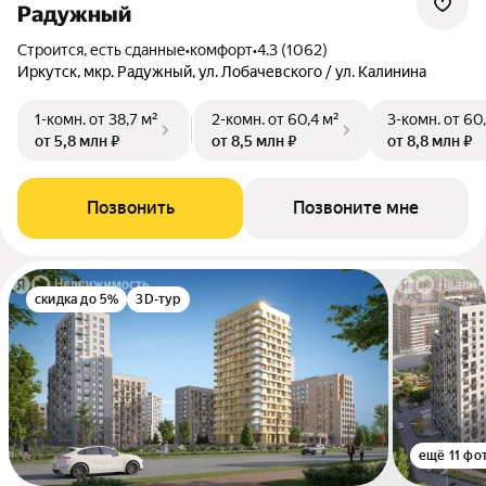
Радужный
Строится, есть сданные
•
комфорт
•
4.3 (1062)
Иркутск, мкр. Радужный, ул. Лобачевского / ул. Калинина
1-комн.
от 38,7 м²
2-комн.
от 60,4 м²
3-комн.
от 60
от 5,8 млн ₽
от 8,5 млн ₽
от 8,8 млн ₽
Позвонить
Позвоните мне
скидка до 5%
3D-тур
ещё 11 фо