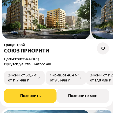
ГрандСтрой
СОЮЗ ПРИОРИТИ
Сдан
•
бизнес
•
4.4 (161)
Иркутск, ул. Улан-Баторская
2-комн.
от 50,5 м²
1-комн.
от 40,4 м²
3-комн.
от 112
от 11,7 млн ₽
от 9,3 млн ₽
от 17,8 млн ₽
Позвонить
Позвоните мне