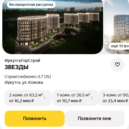
беспроцентная рассрочка
ещё 10 фо
ИркутскГорСтрой
ЗВЕЗДЫ
Строится
•
бизнес
•
3.7 (15)
Иркутск, ул. Кожова
2-комн.
от 63,2 м²
1-комн.
от 26,5 м²
3-комн.
от 90
от 16,2 млн ₽
от 10,7 млн ₽
от 23,4 млн ₽
Позвонить
Позвоните мне