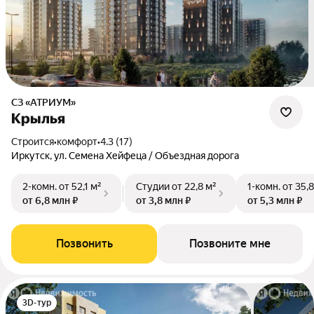
СЗ «АТРИУМ»
Крылья
Строится
•
комфорт
•
4.3 (17)
Иркутск, ул. Семена Хейфеца / Объездная дорога
2-комн.
от 52,1 м²
Студии
от 22,8 м²
1-комн.
от 35,8
от 6,8 млн ₽
от 3,8 млн ₽
от 5,3 млн ₽
Позвонить
Позвоните мне
3D-тур