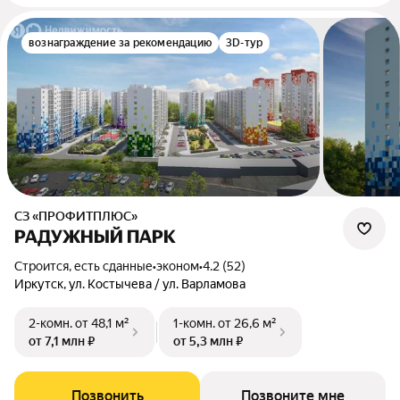
вознаграждение за рекомендацию
3D-тур
СЗ «ПРОФИТПЛЮС»
РАДУЖНЫЙ ПАРК
Строится, есть сданные
•
эконом
•
4.2 (52)
Иркутск, ул. Костычева / ул. Варламова
2-комн.
от 48,1 м²
1-комн.
от 26,6 м²
от 7,1 млн ₽
от 5,3 млн ₽
Позвонить
Позвоните мне