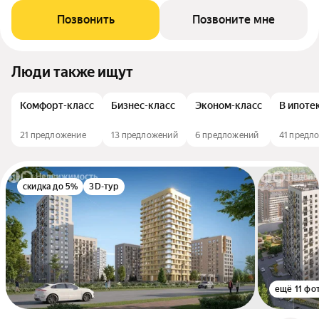
Позвонить
Позвоните мне
Люди также ищут
Комфорт-класс
Бизнес-класс
Эконом-класс
В ипоте
21 предложение
13 предложений
6 предложений
41 предл
скидка до 5%
3D-тур
ещё 11 фо