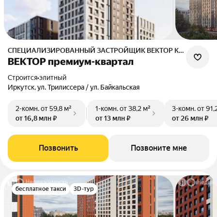
СПЕЦИАЛИЗИРОВАННЫЙ ЗАСТРОЙЩИК ВЕКТОР КВАРТАЛ
ВЕКТОР премиум-квартал
Строится
•
элитный
Иркутск, ул. Трилиссера / ул. Байкальская
2-комн.
от 59,8 м²
1-комн.
от 38,2 м²
3-комн.
от 91,
от 16,8 млн ₽
от 13 млн ₽
от 26 млн ₽
Позвонить
Позвоните мне
бесплатное такси
3D-тур