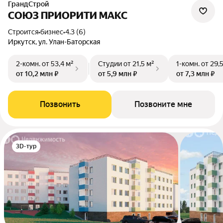
ГрандСтрой
СОЮЗ ПРИОРИТИ МАКС
Строится
•
бизнес
•
4.3 (6)
Иркутск, ул. Улан-Баторская
2-комн.
от 53,4 м²
Студии
от 21,5 м²
1-комн.
от 29,
от 10,2 млн ₽
от 5,9 млн ₽
от 7,3 млн ₽
Позвонить
Позвоните мне
3D-тур