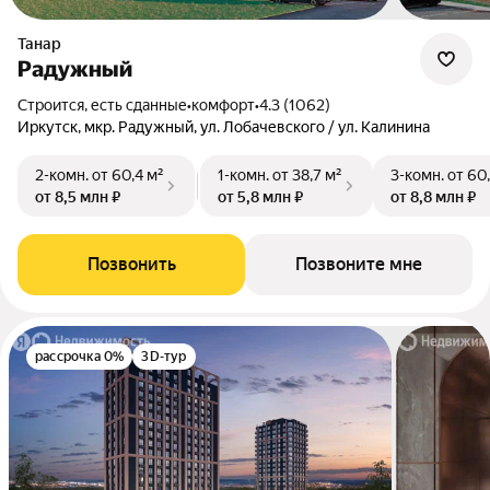
Танар
Радужный
Строится, есть сданные
•
комфорт
•
4.3 (1062)
Иркутск, мкр. Радужный, ул. Лобачевского / ул. Калинина
2-комн.
от 60,4 м²
1-комн.
от 38,7 м²
3-комн.
от 60
от 8,5 млн ₽
от 5,8 млн ₽
от 8,8 млн ₽
Позвонить
Позвоните мне
рассрочка 0%
3D-тур