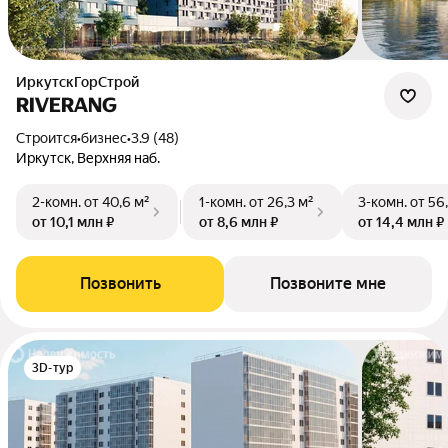
ИркутскГорСтрой
RIVERANG
Строится
•
бизнес
•
3.9 (48)
Иркутск, Верхняя наб.
2-комн.
от 40,6 м²
1-комн.
от 26,3 м²
3-комн.
от 56
от 10,1 млн ₽
от 8,6 млн ₽
от 14,4 млн ₽
Позвонить
Позвоните мне
3D-тур