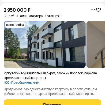
2 950 000
₽
35,2 м²
1-комн. квартира
1 этаж из 3
новостройка
Иркутский муниципальный округ
,
рабочий посёлок Маркова
,
Преображенский квартал
,
1
ЖК «Преображенский»
Продам уютную однокомнатную квартиру в перспективном
районе рп Марково, квартал Преображенский. Квартира в
собственности!! Дом сдан! Площадь: 35,2 кв м. - этаж высокий
над землёй. Кухня и комната отдельные Санузел
Позвонить