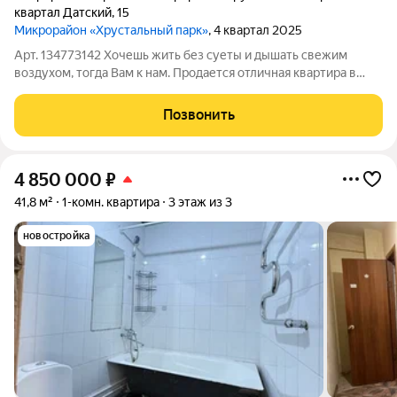
квартал Датский
,
15
Микрорайон «Хрустальный парк»
, 4 квартал 2025
Арт. 134773142 Хочешь жить без суеты и дышать свежим
воздухом, тогда Вам к нам. Продается отличная квартира в
трехэтажном доме на третьем этаже. Дом 2026 года
постройки. Месторасположение шикарное: Д. Новолисиха,
Позвонить
квартал Датский, дом 16, площадь
4 850 000
₽
41,8 м²
1-комн. квартира
3 этаж из 3
новостройка