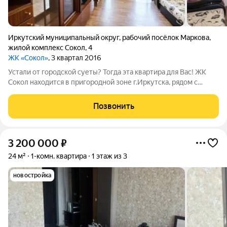
Иркутский муниципальный округ
,
рабочий посёлок Маркова
,
жилой комплекс Сокол
,
4
ЖК «Сокол»
, 3 квартал 2016
Устали от городской суеты? Тогда эта квартира для Вас! ЖК
Сокол находится в пригородной зоне г.Иркутска, рядом с
мкр.Первомайский. Основное преимущество ЖК: уютное,
тихое, комфортное проживание за городом, среди
Позвонить
живописного лесного массива, в шаговой
3 200 000
₽
24 м²
1-комн. квартира
1 этаж из 3
новостройка