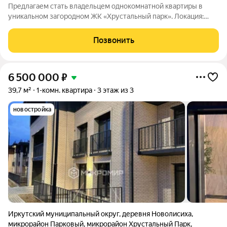
Предлагаем стать владельцем однокомнатной квартиры в
уникальном загородном ЖК «Хрустальный парк». Локация:
Иркутский район, деревня Ново-Лисиха Адрес: Французский
квартал, д. 8 ЖК «Хрустальный парк» это возможность
Позвонить
наслаждаться комфортом городской
6 500 000
₽
39,7 м²
1-комн. квартира
3 этаж из 3
новостройка
Иркутский муниципальный округ
,
деревня Новолисиха
,
микрорайон Парковый
,
микрорайон Хрустальный Парк
,