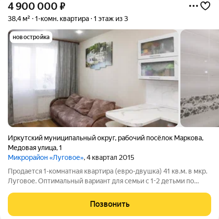
4 900 000
₽
38,4 м²
1-комн. квартира
1 этаж из 3
новостройка
Иркутский муниципальный округ
,
рабочий посёлок Маркова
,
Медовая улица
,
1
Микрорайон «Луговое»
, 4 квартал 2015
Продается 1-комнатная квартира (евро-двушка) 41 кв.м. в мкр.
Луговое. Оптимальный вариант для семьи с 1-2 детьми по
разумной цене! Расположение: Микрорайон Луговое,
монолитный дом 2012 года постройки. Площадь: 41 кв м (с
Позвонить
учетом балкона) Этаж: 1/3