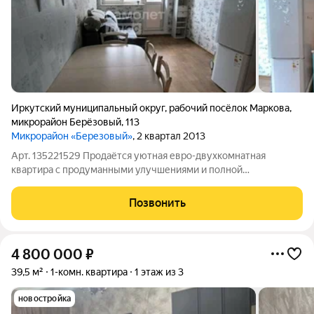
Иркутский муниципальный округ
,
рабочий посёлок Маркова
,
микрорайон Берёзовый
,
113
Микрорайон «Березовый»
, 2 квартал 2013
Арт. 135221529 Продаётся уютная евро-двухкомнатная
квартира с продуманными улучшениями и полной
готовностью к проживанию! Ищете идеальный вариант для
комфортной жизни? Эта квартира для вас! О квартире: Общая
Позвонить
площадь 45.6 м (39.6 м квартира + 6 м
4 800 000
₽
39,5 м²
1-комн. квартира
1 этаж из 3
новостройка