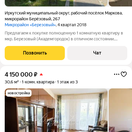
Иркутский муниципальный округ
,
рабочий посёлок Маркова
,
микрорайон Берёзовый
,
267
Микрорайон «Березовый»
, 4 квартал 2018
Предлагаем к покупке полноценную 1 комнатную квартиру в
мкр. Березовый (Академгородок) в отличном состоянии.
Расположена в самом начале микрорайона, в пешей
доступности магазин Экономия, дет.сад, пвз, ателье и др. Дом
Позвонить
Чат
кирпичный, общая площадь
4 150 000
₽
30,6 м²
1-комн. квартира
1 этаж из 3
новостройка