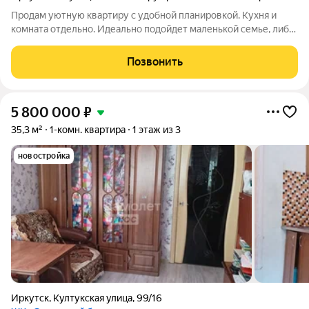
Продам уютную квартиру с удобной планировкой. Кухня и
комната отдельно. Идеально подойдет маленькой семье, либо
семейной паре. Светлые панорамные окна с видом во двор.
Современная планировка позволяет удобно разместить
Позвонить
мебель и технику, создав
5 800 000
₽
35,3 м²
1-комн. квартира
1 этаж из 3
новостройка
Иркутск
,
Култукская улица
,
99/16