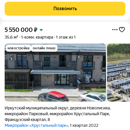
Позвонить
5 550 000
₽
35,6 м²
1-комн. квартира
1 этаж из 1
новостройка
онлайн показ
Иркутский муниципальный округ
,
деревня Новолисиха
,
микрорайон Парковый
,
микрорайон Хрустальный Парк
,
Французский квартал
,
8
Микрорайон «Хрустальный парк»
, 1 квартал 2022