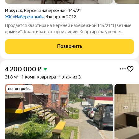
Иркутск
,
Верхняя набережная
,
145/21
ЖК «Набережный»
, 4 квартал 2012
Продается квартира на Верхней набережной 145/21 "Цветные
домики". Квартира на второй линии. Квартира на уровне
второго этажа. Очень интересное планирование квартиры -
евро 2комнатная. Состояние хорошее жилое, есть встроенный
Позвонить
шкаф, частично мебель В
4 200 000
₽
31,8 м²
1-комн. квартира
1 этаж из 3
новостройка