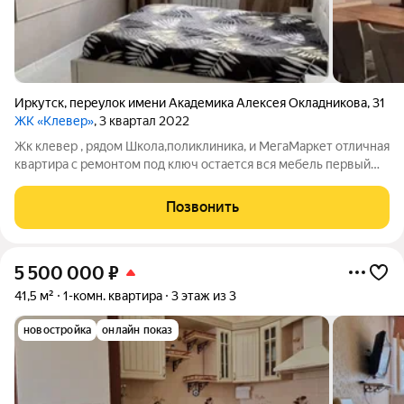
Иркутск
,
переулок имени Академика Алексея Окладникова
,
31
ЖК «Клевер»
, 3 квартал 2022
Жк клевер , рядом Школа,поликлиника, и МегаМаркет отличная
квартира с ремонтом под ключ остается вся мебель первый
высокий этаж, без балкона один собственник без
обременений
Позвонить
5 500 000
₽
41,5 м²
1-комн. квартира
3 этаж из 3
новостройка
онлайн показ