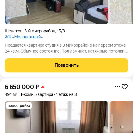
Шелехов
,
3-й микрорайон
,
15/3
ЖК «Молодежный»
Продается квартира студия в 3 микрорайоне на первом этаже
24 кв,м. Обычное состояние. Пол ламинат, натяжные потолки.
Балкона нет. В ванной комнате пол кафель, стеновые панели.
Квартира подходит под семейную ипотеку. В собственности
Позвонить
более 3 х лет.
6 650 000
₽
49,1 м²
1-комн. квартира
1 этаж из 3
новостройка