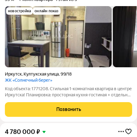
новостройка
онлайн показ
Иркутск
,
Култукская улица
,
99/18
ЖК «Солнечный берег»
Код объекта: 1771208. Стильная 1-комнатная квартира в центре
Иркутска! Планировка: просторная кухня-гостиная + отдельная
спальня. Удобна для жизни и идеально подходит для сдачи в
аренду. Локация: ЖК «Солнечный берег» статусный комплекс
Позвонить
рядом с
4 780 000
₽