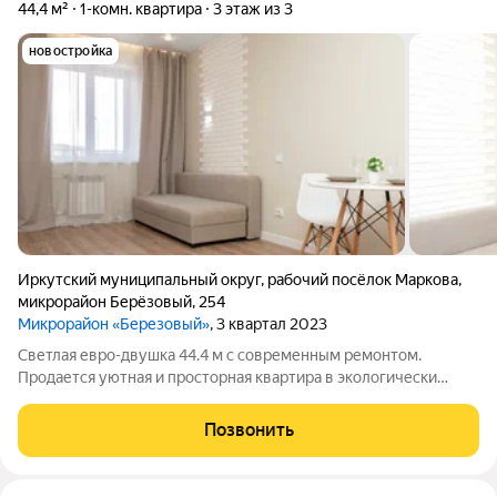
44,4 м²
1-комн. квартира
3 этаж из 3
новостройка
Иркутский муниципальный округ
,
рабочий посёлок Маркова
,
микрорайон Берёзовый
,
254
Микрорайон «Березовый»
, 3 квартал 2023
Светлая евро-двушка 44.4 м с современным ремонтом.
Продается уютная и просторная квартира в экологически
чистом районе (микрорайон Березовый, р.п. Маркова).
Идеальный вариант для тех, кто ищет жилье формата
Позвонить
«заезжай и живи» без дополнительных