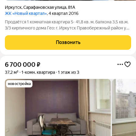
Иркутск
,
Сарафановская улица
,
81А
ЖК «Новый квартал»
, 4 квартал 2016
Продаётся 1 комнатная квартира S- 41,8 кв. м. балкона 3,5 кв.м.
3/3 кирпичного дома Гео: г. Иркутск Правобережный район ул.
Сарафановская 81а ПЛАНИРОВКА: кухня с выходом на балкон
комната Санузел: совмещен прихожая балкон вид во двор
Позвонить
ПЛЮСЫ КВАРТИРЫ:
6 700 000
₽
37,2 м²
1-комн. квартира
1 этаж из 3
новостройка