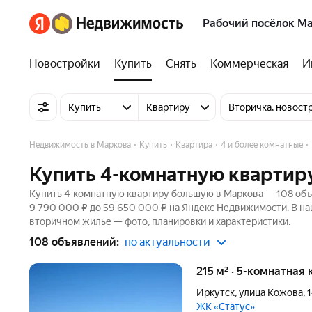
Рабочий посёлок М
Новостройки
Купить
Снять
Коммерческая
И
Купить
Квартиру
Вторичка, новост
Недвижимость в Маркова
Купить
Квартира
4 и более комнатные
Купить 4-комнатную квартир
Купить 4-комнатную квартиру большую в Маркова — 108 объя
9 790 000 ₽ до 59 650 000 ₽ на Яндекс Недвижимости. В на
вторичном жилье — фото, планировки и характеристики.
108 объявлений:
по актуальности
215 м² · 5-комнатная
Иркутск
,
улица Кожова
,
1
ЖК «Статус»