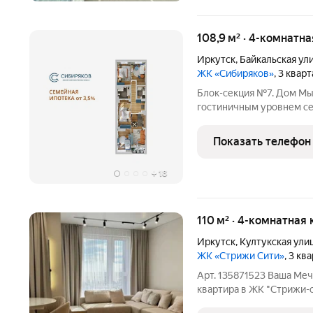
108,9 м² · 4-комнатна
Иркутск
,
Байкальская ул
ЖК «Сибиряков»
, 3 квар
Блок-секция №7. Дом Мы
гостиничным уровнем сервиса в Ирку
Уникальные видовые хар
Планировки площадью от
Показать телефон
307 м2 с живой
+
18
110 м² · 4-комнатная 
Иркутск
,
Култукская ули
ЖК «Стрижи Сити»
, 3 кв
Арт. 135871523 Ваша Меч
квартира в ЖК "Стрижи-с
вашему вниманию уникальное предл