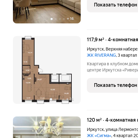
квартира на 17 этаже в 
Показать телефон
Полностью
+
16
117,9 м² · 4-комнатна
Иркутск
,
Верхняя набер
ЖК RIVERANG
, 3 кварта
Квартира в клубном доме «Риверанг» жиз
центре Иркутска «Риверанг» первый жилой комплекс в 
выходящий непосредстве
река в 30 шагах от дома,
Показать телефон
утренняя
+
24
120 м² · 4-комнатная
Иркутск
,
улица Лермонт
ЖК «Сигма»
, 4 квартал 2