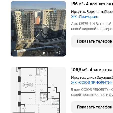
156 м² · 4-комнатная 
Иркутск
,
Верхняя набер
ЖК «Приморье»
Арт. 135751114 Встречай
новой видовой квартире
вашему вниманию по-нас
каждый день будет начин
Показать телефон
от захватывающих
+
7
106,5 м² · 4-комнатна
Иркутск
,
улица Эдуарда 
ЖК «СОЮЗ ПРИОРИТИ»
5 дом СОЮЗ PRIORITY - 
своей приватностью и ф
комплекса СОЮЗ PRIORIT
более камерный формат 
Показать телефон
обладающий потрясающ