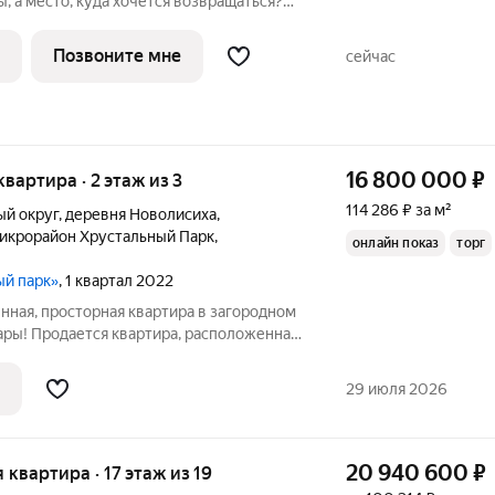
, а место, куда хочется возвращаться?
» уникальный жилой
еговой линии, расположенный на
Позвоните мне
сейчас
е в
16 800 000
₽
квартира · 2 этаж из 3
114 286 ₽ за м²
ый округ
,
деревня Новолисиха
,
икрорайон Хрустальный Парк
,
онлайн показ
торг
ый парк»
, 1 квартал 2022
нная, просторная квартира в загородном
гары! Продается квартира, расположенная
рустальный Парк» на 14 км Байкальского
торная, общей площадью 147 квадратных
29 июля 2026
20 940 600
₽
я квартира · 17 этаж из 19