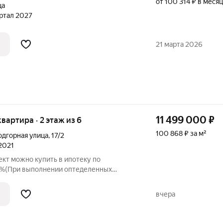
от 100 314 ₽ в месяц
ца
артал 2027
21 марта 2026
11 499 000
₽
квартира · 2 этаж из 6
100 868 ₽ за м²
одгорная улица
,
17/2
 2021
ект можно купить в ипотеку по
.9%(При выполнении оптеделенных
ашему вниманию просторную
иру в поселке Молодежный по улице
вчера
аса,