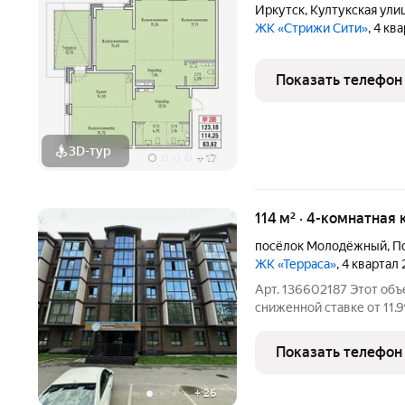
Иркутск
,
Култукская ули
ЖК «Стрижи Сити»
, 4 кв
Показать телефон
3D-тур
+
17
114 м² · 4-комнатная 
посёлок Молодёжный
,
П
ЖК «Терраса»
, 4 квартал
Арт. 136602187 Этот объ
сниженной ставке от 11
условий) Предлагаем В
четырехкомнатную кварт
Показать телефон
Подгорная 17/2 в ЖК Терр
+
26