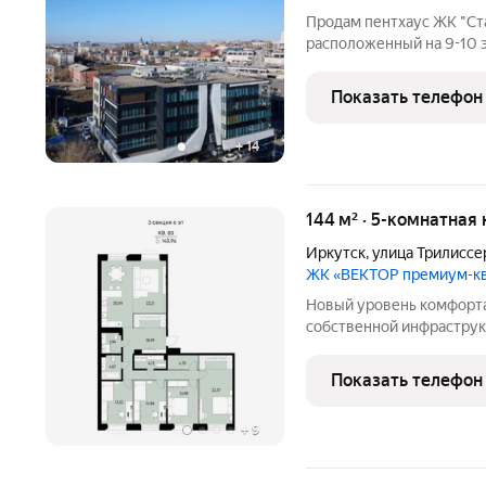
Продам пентхаус ЖК "Стат
расположенный на 9-10 э
терраса площадь 90 кв.м
выполнен частично ремо
Показать телефон
Schuco (перепланировка
+
14
144 м² · 5-комнатная 
Иркутск
,
улица Трилиссе
ЖК «ВЕКТОР премиум-к
Новый уровень комфорта
собственной инфраструк
просто строим дома. Для
приватное частное прос
Показать телефон
продуманной
+
9