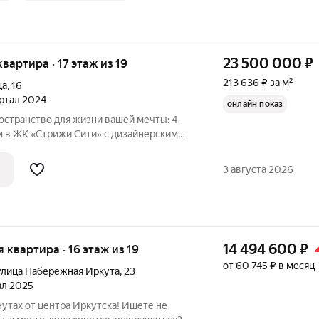
23 500 000
₽
квартира · 17 этаж из 19
213 636 ₽ за м²
ца
,
16
артал 2024
онлайн показ
ространство для жизни вашей мечты: 4-
м в ЖК «Стрижи Сити» с дизайнерским
и! Вы ищете дом, из которого не
длагаем к продаже статусную
3 августа 2026
тиру
14 494 600
₽
я квартира · 16 этаж из 19
от 60 745 ₽ в месяц
улица Набережная Иркута
,
23
тал 2025
нутах от центра Иркутска! Ищете не