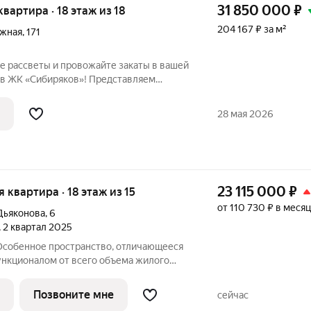
31 850 000
₽
квартира · 18 этаж из 18
204 167 ₽ за м²
ежная
,
171
те рассветы и провожайте закаты в вашей
 в ЖК «Сибиряков»! Представляем
тоящему уникальную квартиру, где
аться и заканчиваться под впечатлением
28 мая 2026
23 115 000
₽
я квартира · 18 этаж из 15
от 110 730 ₽ в месяц
Дьяконова
,
6
, 2 квартал 2025
Особенное пространство, отличающееся
ункционалом от всего объема жилого
Y. Чтобы каждый, кто предпочитает
жилья чувствовал себя дома. Дом,
Позвоните мне
сейчас
ими