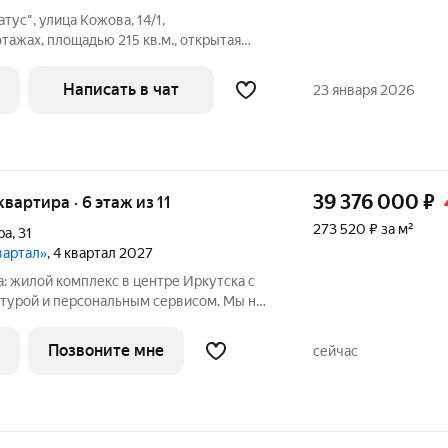
ус", улица Кожова, 14/1,
тажах, площадью 215 кв.м., открытая
.(не входит в площадь квартиры),
нт, установлены панорамные окна
Написать в чат
23 января 2026
39 376 000
₽
квартира · 6 этаж из 11
273 520 ₽ за м²
ра
,
31
вартал»
, 4 квартал 2027
: жилой комплекс в центре Иркутска с
турой и персональным сервисом. Мы не
 нас важно создать квартал, где ваше
транство комфортно граничит с
Позвоните мне
сейчас