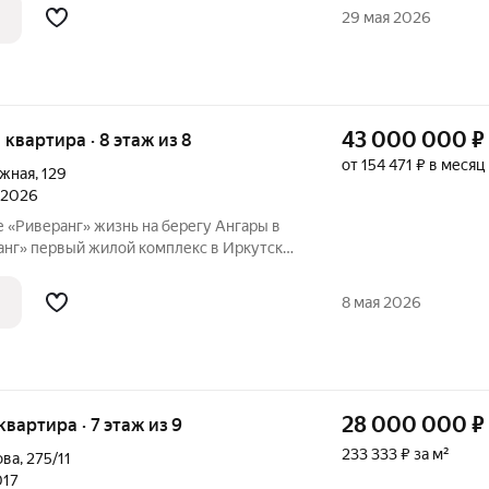
престижном ЖК "Стрижи-сити"!
29 мая 2026
43 000 000
₽
я квартира · 8 этаж из 8
от 154 471 ₽ в месяц
ежная
,
129
л 2026
нь на берегу Ангары в
Иркутске,
нно на береговую линию Ангары. Когда
 вы просто начинаете жить иначе:
8 мая 2026
28 000 000
₽
 квартира · 7 этаж из 9
233 333 ₽ за м²
ова
,
275/11
017