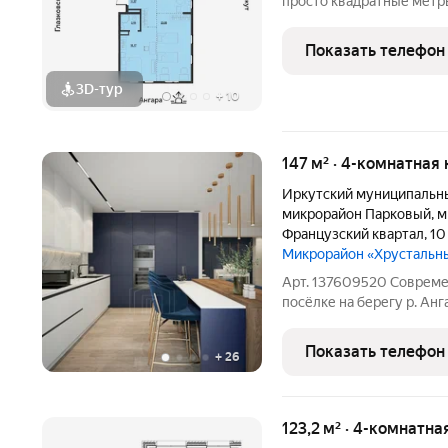
просто квадратные метры
Добро пожаловать в Квартал «Затон
комплекс на первой бер
Показать телефон
живописном полуостров
3D-тур
+
10
147 м² · 4-комнатная 
Иркутский муниципальн
микрорайон Парковый
,
м
Французский квартал
,
10
Микрорайон «Хрустальн
Арт. 137609520 Совреме
посёлке на берегу р. Ан
в загородном посёлке «Х
тракта! Достаточно прос
Показать телефон
+
26
123,2 м² · 4-комнатна