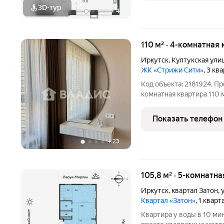
3D-тур
+
4
110 м² · 4-комнатная 
Иркутск
,
Култукская ули
ЖК «Стрижи Сити»
, 3 кв
Код объекта: 2181924. П
комнатная квартира 110 
ремонтом. Заезжай и жив
захочется уезжать? Пре
Показать телефон
четырёхкомнатную квар
+
23
105,8 м² · 5-комнатна
Иркутск
,
квартал Затон
,
Квартал «Затон»
, 1 квар
Квартира у воды в 10 ми