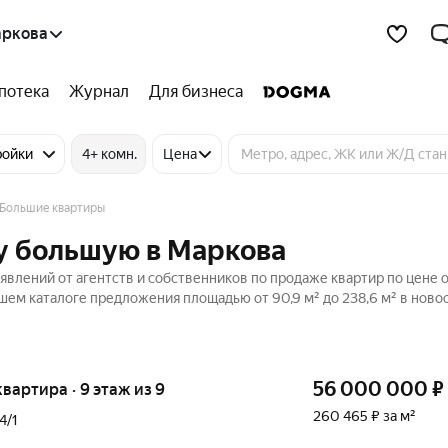
аркова
потека
Журнал
Для бизнеса
ройки
4+ комн.
Цена
Большие квартиры
у большую в Маркова
влений от агентств и собственников по продаже квартир по цене 
шем каталоге предложения площадью от 90,9 м² до 238,6 м² в ново
56 000 000
₽
 квартира · 9 этаж из 9
260 465 ₽ за м²
4/1