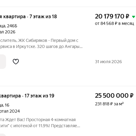
20 179 170
₽
я квартира · 7 этаж из 18
от 84 568 ₽ в месяц
ица
,
246Б
тал 2026
слитель, ЖК Сибиряков - Первый дом с
тске. 320 шагов до Ангары.
актеристики на ледокол "Ангара"
 40 до 156 м2 Самые большие парадные
31 июля 2026
25 500 000
₽
квартира · 17 этаж из 19
231 818 ₽ за м²
ца
,
16
артал 2024
та Ждет Вас! Просторная 4-комнатная
ити" с ипотекой от 11.9%! Представляем
ожение видовая 4-комнатная