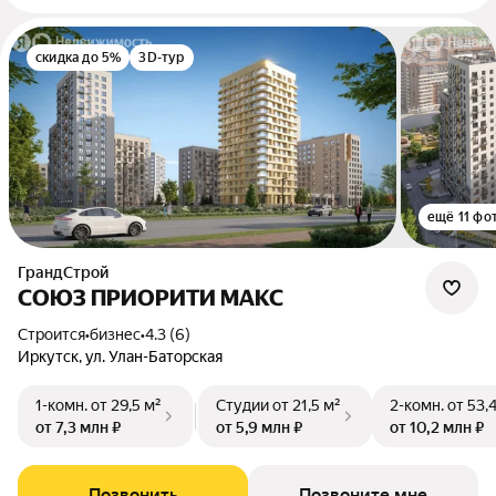
скидка до 5%
3D-тур
ещё 11 фо
ГрандСтрой
СОЮЗ ПРИОРИТИ МАКС
Строится
•
бизнес
•
4.3 (6)
Иркутск, ул. Улан-Баторская
1-комн.
от 29,5 м²
Студии
от 21,5 м²
2-комн.
от 53,
от 7,3 млн ₽
от 5,9 млн ₽
от 10,2 млн ₽
Позвонить
Позвоните мне