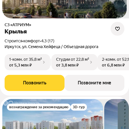
СЗ «АТРИУМ»
Крылья
Строится
•
комфорт
•
4.3 (17)
Иркутск, ул. Семена Хейфеца / Объездная дорога
1-комн.
от 35,8 м²
Студии
от 22,8 м²
2-комн.
от 52,
от 5,3 млн ₽
от 3,8 млн ₽
от 6,8 млн ₽
Позвонить
Позвоните мне
вознаграждение за рекомендацию
3D-тур