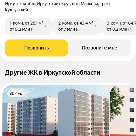
Иркутская обл., Иркутский округ, пос. Маркова, тракт
Култукский
1-комн.
от 28,1 м²
2-комн.
от 43,4 м²
3-комн.
от 64,
от 5,2 млн ₽
от 7 млн ₽
от 8,2 млн ₽
Позвонить
Позвоните мне
Другие ЖК в Иркутской области
3D-тур