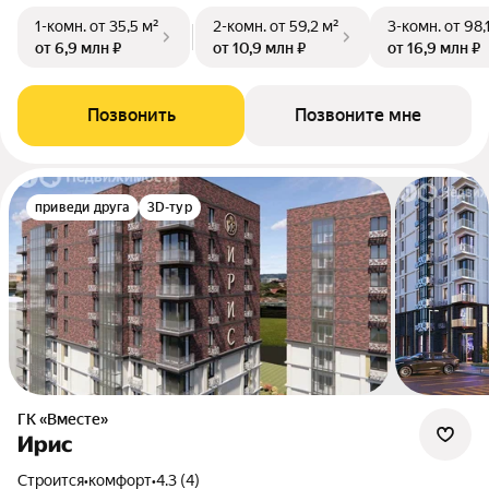
1-комн.
от 35,5 м²
2-комн.
от 59,2 м²
3-комн.
от 98,
от 6,9 млн ₽
от 10,9 млн ₽
от 16,9 млн ₽
Позвонить
Позвоните мне
приведи друга
3D-тур
ГК «Вместе»
Ирис
Строится
•
комфорт
•
4.3 (4)