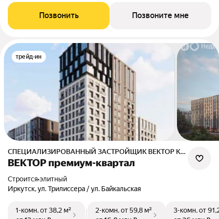
Позвонить
Позвоните мне
трейд-ин
СПЕЦИАЛИЗИРОВАННЫЙ ЗАСТРОЙЩИК ВЕКТОР КВАРТАЛ
ВЕКТОР премиум-квартал
Строится
•
элитный
Иркутск, ул. Трилиссера / ул. Байкальская
1-комн.
от 38,2 м²
2-комн.
от 59,8 м²
3-комн.
от 91,