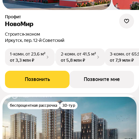
Профит
НовоМир
Строится
•
эконом
Иркутск, пер. 12-й Советский
1-комн.
от 23,6 м²
2-комн.
от 41,5 м²
3-комн.
от 65,
от 3,3 млн ₽
от 5,8 млн ₽
от 7,9 млн ₽
Позвонить
Позвоните мне
беспроцентная рассрочка
3D-тур