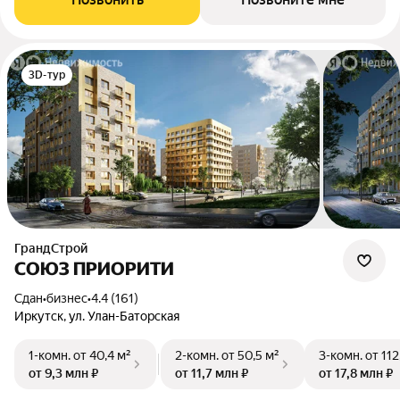
3D-тур
ГрандСтрой
СОЮЗ ПРИОРИТИ
Сдан
•
бизнес
•
4.4 (161)
Иркутск, ул. Улан-Баторская
1-комн.
от 40,4 м²
2-комн.
от 50,5 м²
3-комн.
от 112
от 9,3 млн ₽
от 11,7 млн ₽
от 17,8 млн ₽