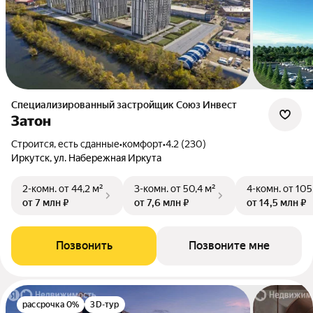
Специализированный застройщик Союз Инвест
Затон
Строится, есть сданные
•
комфорт
•
4.2 (230)
Иркутск, ул. Набережная Иркута
2-комн.
от 44,2 м²
3-комн.
от 50,4 м²
4-комн.
от 105
от 7 млн ₽
от 7,6 млн ₽
от 14,5 млн ₽
Позвонить
Позвоните мне
рассрочка 0%
3D-тур