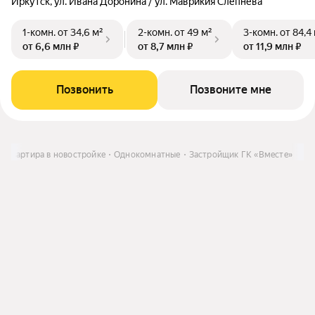
Иркутск, ул. Ивана Доронина / ул. Маврикия Слепнёва
1-комн.
от 34,6 м²
2-комн.
от 49 м²
3-комн.
от 84,4
от 6,6 млн ₽
от 8,7 млн ₽
от 11,9 млн ₽
Позвонить
Позвоните мне
Квартира в новостройке
Однокомнатные
Застройщик ГК «Вместе»