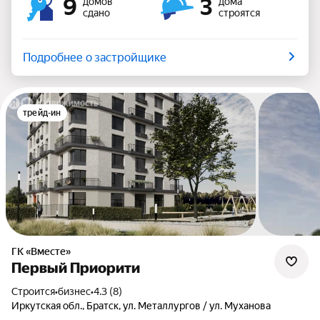
9
3
домов
дома
сдано
строятся
Подробнее о застройщике
трейд-ин
ГК «Вместе»
Первый Приорити
Строится
•
бизнес
•
4.3 (8)
Иркутская обл., Братск, ул. Металлургов / ул. Муханова