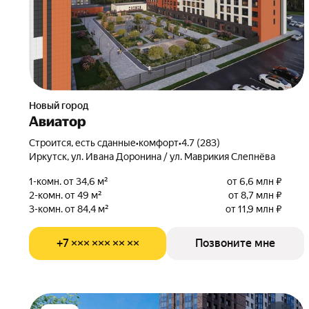
Новый город
Авиатор
Строится, есть сданные
•
комфорт
•
4.7 (283)
Иркутск, ул. Ивана Доронина / ул. Маврикия Слепнёва
1-комн. от 34,6 м²
от 6,6 млн ₽
2-комн. от 49 м²
от 8,7 млн ₽
3-комн. от 84,4 м²
от 11,9 млн ₽
+7 ××× ××× ×× ××
Позвоните мне