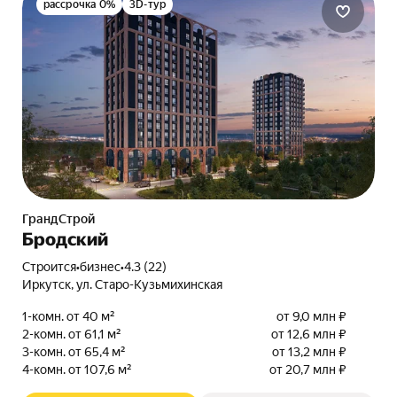
рассрочка 0%
3D-тур
ГрандСтрой
Бродский
Строится
•
бизнес
•
4.3 (22)
Иркутск, ул. Старо-Кузьмихинская
1-комн. от 40 м²
от 9,0 млн ₽
2-комн. от 61,1 м²
от 12,6 млн ₽
3-комн. от 65,4 м²
от 13,2 млн ₽
4-комн. от 107,6 м²
от 20,7 млн ₽