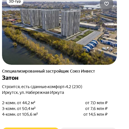
3D-тур
Специализированный застройщик Союз Инвест
Затон
Строится, есть сданные
•
комфорт
•
4.2 (230)
Иркутск, ул. Набережная Иркута
2-комн. от 44,2 м²
от 7,0 млн ₽
3-комн. от 50,4 м²
от 7,6 млн ₽
4-комн. от 105,6 м²
от 14,5 млн ₽