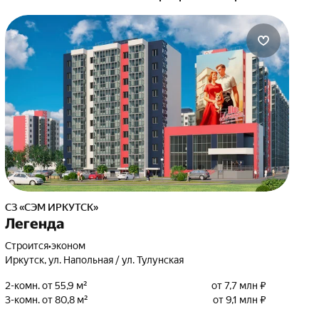
СЗ «СЭМ ИРКУТСК»
Легенда
Строится
•
эконом
Иркутск, ул. Напольная / ул. Тулунская
2-комн. от 55,9 м²
от 7,7 млн ₽
3-комн. от 80,8 м²
от 9,1 млн ₽