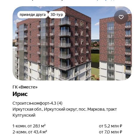
приведи друга
3D-тур
ГК «Вместе»
Ирис
Строится
•
комфорт
•
4.3 (4)
Иркутская обл., Иркутский округ, пос. Маркова, тракт
Култукский
1-комн. от 28,1 м²
от 5,2 млн ₽
2-комн. от 43,4 м²
от 7,0 млн ₽