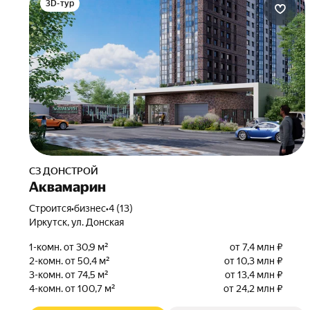
3D-тур
СЗ ДОНСТРОЙ
Аквамарин
Строится
•
бизнес
•
4 (13)
Иркутск, ул. Донская
1-комн. от 30,9 м²
от 7,4 млн ₽
2-комн. от 50,4 м²
от 10,3 млн ₽
3-комн. от 74,5 м²
от 13,4 млн ₽
4-комн. от 100,7 м²
от 24,2 млн ₽