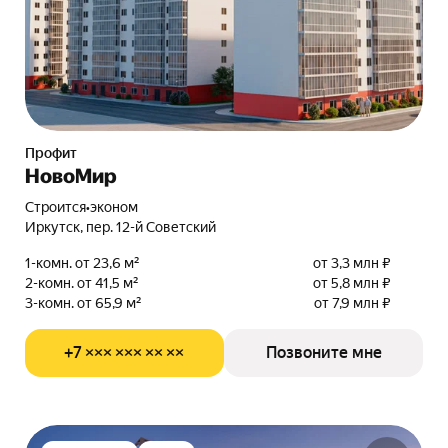
Профит
НовоМир
Строится
•
эконом
Иркутск, пер. 12-й Советский
1-комн. от 23,6 м²
от 3,3 млн ₽
2-комн. от 41,5 м²
от 5,8 млн ₽
3-комн. от 65,9 м²
от 7,9 млн ₽
+7 ××× ××× ×× ××
Позвоните мне