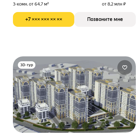
3-комн. от 64,7 м²
от 8,2 млн ₽
+7 ××× ××× ×× ××
Позвоните мне
3D-тур