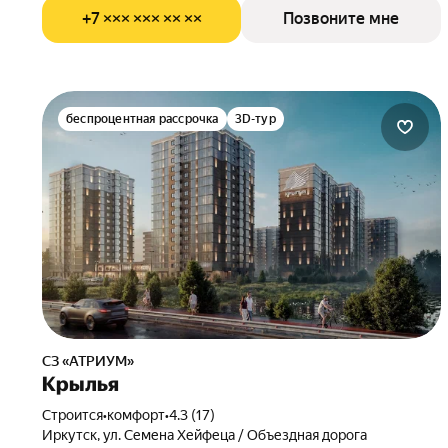
+7 ××× ××× ×× ××
Позвоните мне
беспроцентная рассрочка
3D-тур
СЗ «АТРИУМ»
Крылья
Строится
•
комфорт
•
4.3 (17)
Иркутск, ул. Семена Хейфеца / Объездная дорога