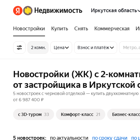
Иркутская область
Новостройки
Купить
Снять
Коммерческая
И
2 комн.
Цена
Взнос и платёж
Новостройки (ЖК) с 2-комна
от застройщика в Иркутской 
5 новостроек с черновой отделкой — купить двухкомнатную 
от 6 987 400 ₽
c 3D-туром
33
Комфорт-класс
21
Бизнес-клас
5 новостроек:
по актуальности
по сроку сдачи
по 