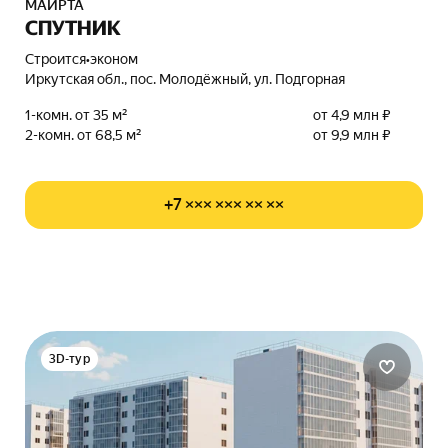
МАИРТА
СПУТНИК
Строится
•
эконом
Иркутская обл., пос. Молодёжный, ул. Подгорная
1-комн. от 35 м²
от 4,9 млн ₽
2-комн. от 68,5 м²
от 9,9 млн ₽
+7 ××× ××× ×× ××
3D-тур