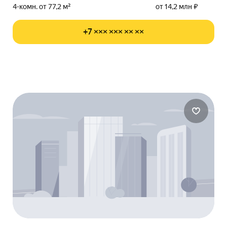
4-комн. от 77,2 м²
от 14,2 млн ₽
+7 ××× ××× ×× ××