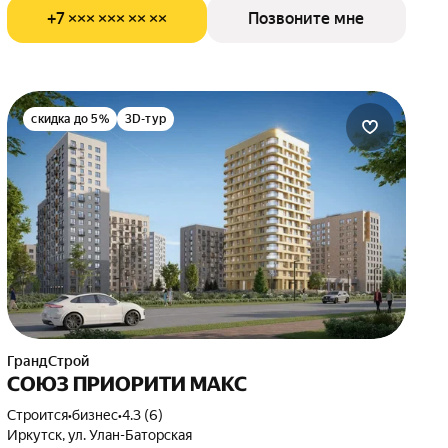
+7 ××× ××× ×× ××
Позвоните мне
скидка до 5%
3D-тур
ГрандСтрой
СОЮЗ ПРИОРИТИ МАКС
Строится
•
бизнес
•
4.3 (6)
Иркутск, ул. Улан-Баторская