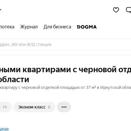
потека
Журнал
Для бизнеса
тными квартирами с черновой от
области
квартиру с черновой отделкой площадью от 37 м² в Иркутской обла
с
14
Эконом-класс
6
цене