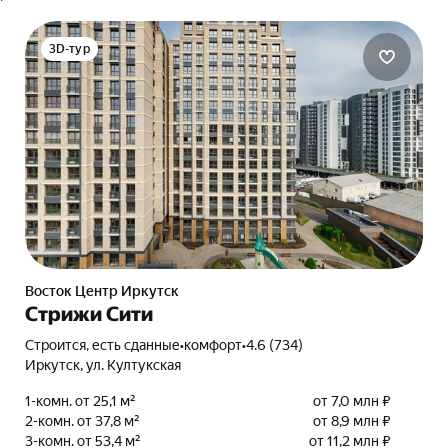
3D-тур
Восток Центр Иркутск
Стрижи Сити
Строится, есть сданные
•
комфорт
•
4.6 (734)
Иркутск, ул. Култукская
1-комн. от 25,1 м²
от 7,0 млн ₽
2-комн. от 37,8 м²
от 8,9 млн ₽
3-комн. от 53,4 м²
от 11,2 млн ₽