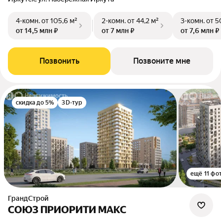
4-комн.
от 105,6 м²
2-комн.
от 44,2 м²
3-комн.
от 5
от 14,5 млн ₽
от 7 млн ₽
от 7,6 млн ₽
Позвонить
Позвоните мне
скидка до 5%
3D-тур
ещё 11 фо
ГрандСтрой
СОЮЗ ПРИОРИТИ МАКС