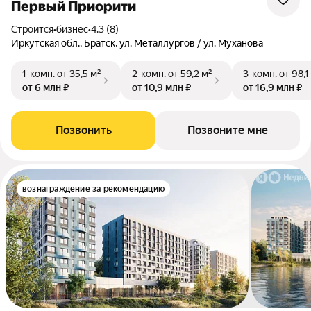
Первый Приорити
Строится
•
бизнес
•
4.3 (8)
Иркутская обл., Братск, ул. Металлургов / ул. Муханова
1-комн.
от 35,5 м²
2-комн.
от 59,2 м²
3-комн.
от 98,1
от 6 млн ₽
от 10,9 млн ₽
от 16,9 млн ₽
Позвонить
Позвоните мне
вознаграждение за рекомендацию