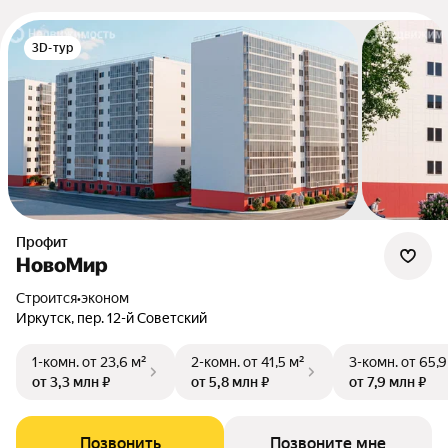
3D-тур
Профит
НовоМир
Строится
•
эконом
Иркутск, пер. 12-й Советский
1-комн.
от 23,6 м²
2-комн.
от 41,5 м²
3-комн.
от 65,9
от 3,3 млн ₽
от 5,8 млн ₽
от 7,9 млн ₽
Позвонить
Позвоните мне