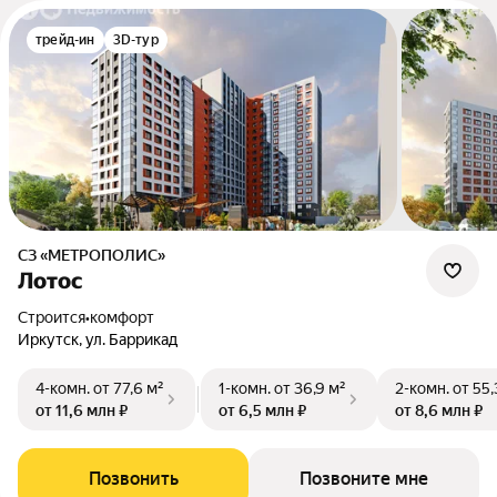
трейд-ин
3D-тур
СЗ «МЕТРОПОЛИС»
Лотос
Строится
•
комфорт
Иркутск, ул. Баррикад
4-комн.
от 77,6 м²
1-комн.
от 36,9 м²
2-комн.
от 55,
от 11,6 млн ₽
от 6,5 млн ₽
от 8,6 млн ₽
Позвонить
Позвоните мне