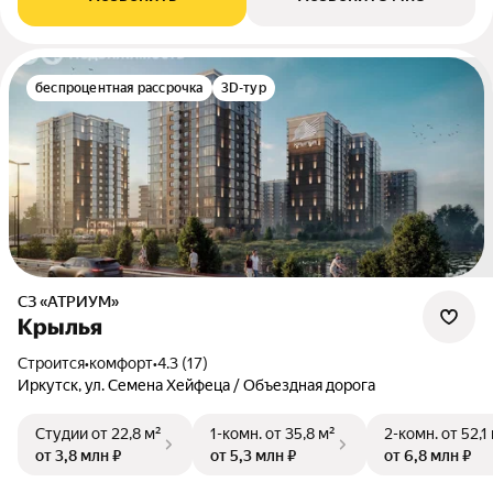
беспроцентная рассрочка
3D-тур
СЗ «АТРИУМ»
Крылья
Строится
•
комфорт
•
4.3 (17)
Иркутск, ул. Семена Хейфеца / Объездная дорога
Студии
от 22,8 м²
1-комн.
от 35,8 м²
2-комн.
от 52,1
от 3,8 млн ₽
от 5,3 млн ₽
от 6,8 млн ₽