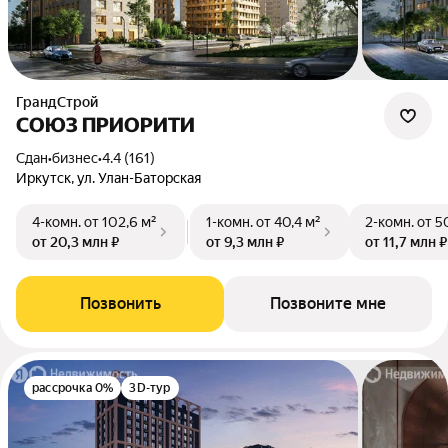
ГрандСтрой
СОЮЗ ПРИОРИТИ
Сдан
•
бизнес
•
4.4 (161)
Иркутск, ул. Улан-Баторская
4-комн.
от 102,6 м²
1-комн.
от 40,4 м²
2-комн.
от 5
от 20,3 млн ₽
от 9,3 млн ₽
от 11,7 млн ₽
Позвонить
Позвоните мне
рассрочка 0%
3D-тур