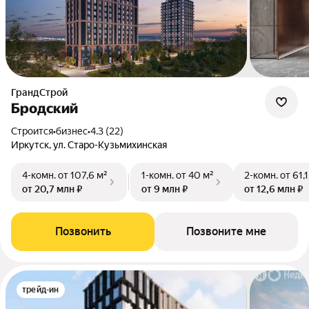
ГрандСтрой
Бродский
Строится
•
бизнес
•
4.3 (22)
Иркутск, ул. Старо-Кузьмихинская
4-комн.
от 107,6 м²
1-комн.
от 40 м²
2-комн.
от 61,1
от 20,7 млн ₽
от 9 млн ₽
от 12,6 млн ₽
Позвонить
Позвоните мне
трейд-ин