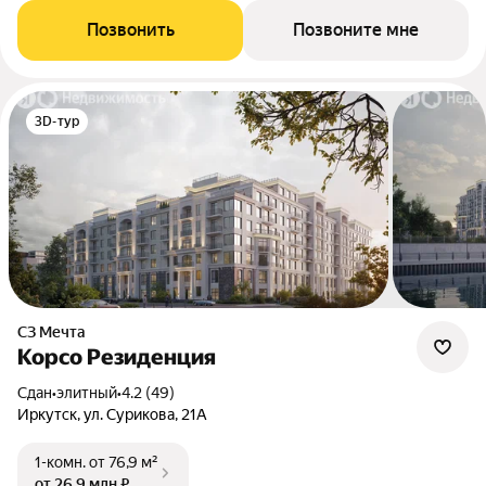
Позвонить
Позвоните мне
3D-тур
СЗ Мечта
Корсо Резиденция
Сдан
•
элитный
•
4.2 (49)
Иркутск, ул. Сурикова, 21А
1-комн.
от 76,9 м²
от 26,9 млн ₽