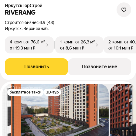
ИркутскГорСтрой
RIVERANG
Строится
•
бизнес
•
3.9 (48)
Иркутск, Верхняя наб.
4-комн.
от 76,6 м²
1-комн.
от 26,3 м²
2-комн.
от 40
от 19,3 млн ₽
от 8,6 млн ₽
от 10,1 млн ₽
Позвонить
Позвоните мне
бесплатное такси
3D-тур