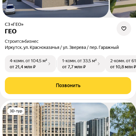
СЗ «ГЕО»
ГЕО
Строится
•
бизнес
Иркутск, ул. Красноказачья / ул. Зверева / пер. Гаражный
4-комн.
от 104,5 м²
1-комн.
от 33,5 м²
2-комн.
от 61
от 21,4 млн ₽
от 7,7 млн ₽
от 10,8 млн ₽
Позвонить
3D-тур