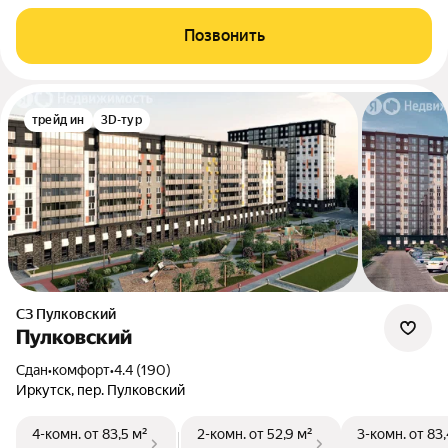
Позвонить
трейд ин
3D-тур
СЗ Пулковский
Пулковский
Сдан
•
комфорт
•
4.4 (190)
Иркутск, пер. Пулковский
4-комн.
от 83,5 м²
2-комн.
от 52,9 м²
3-комн.
от 83,