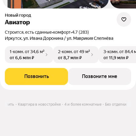
Новый город
Авиатор
Строится, есть сданные
•
комфорт
•
4.7 (283)
Иркутск, ул. Ивана Доронина / ул. Маврикия Слепнёва
1-комн.
от 34,6 м²
2-комн.
от 49 м²
3-комн.
от 84,4 
от 6,6 млн ₽
от 8,7 млн ₽
от 11,9 млн ₽
Позвонить
Позвоните мне
Купить
Квартира в новостройке
4 и более комнатные
Без отделки