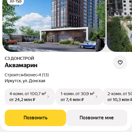
3D-тур
СЗ ДОНСТРОЙ
Аквамарин
Строится
•
бизнес
•
4 (13)
Иркутск, ул. Донская
4-комн.
от 100,7 м²
1-комн.
от 30,9 м²
2-комн.
от 5
от 24,2 млн ₽
от 7,4 млн ₽
от 10,3 млн 
Позвонить
Позвоните мне