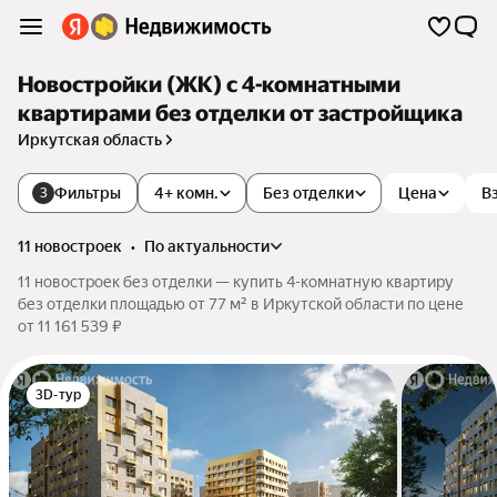
Новостройки (ЖК) с 4-комнатными
квартирами без отделки от застройщика
Иркутская область
Фильтры
4+ комн.
Без отделки
Цена
В
3
11 новостроек
•
по актуальности
11 новостроек без отделки — купить 4-комнатную квартиру
без отделки площадью от 77 м² в Иркутской области по цене
от 11 161 539 ₽
3D-тур