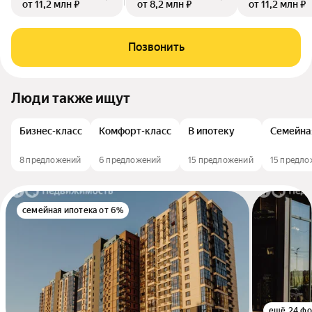
от 11,2 млн ₽
от 8,2 млн ₽
от 11,2 млн ₽
Позвонить
Люди также ищут
Бизнес-класс
Комфорт-класс
В ипотеку
Семейна
8 предложений
6 предложений
15 предложений
15 предл
семейная ипотека от 6%
ещё 24 фо