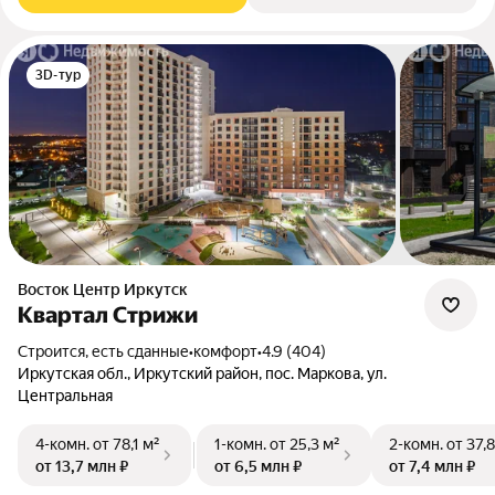
3D-тур
Восток Центр Иркутск
Квартал Стрижи
Строится, есть сданные
•
комфорт
•
4.9 (404)
Иркутская обл., Иркутский район, пос. Маркова, ул.
Центральная
4-комн.
от 78,1 м²
1-комн.
от 25,3 м²
2-комн.
от 37,
от 13,7 млн ₽
от 6,5 млн ₽
от 7,4 млн ₽