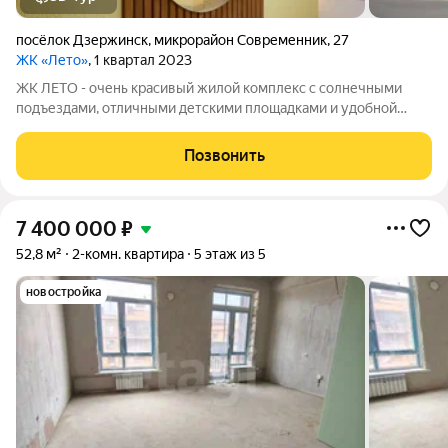
посёлок Дзержинск
,
микрорайон Современник
,
27
ЖК «Лето»
, 1 квартал 2023
ЖК ЛЕТО - очень красивый жилой комплекс с солнечными
подъездами, отличными детскими площадками и удобной
инфраструктурой. Более 10 видов планировок и Вы сможете
подобрать квартиру любой площади от небольшой
Позвонить
однокомнатной - 33,67 кв. м. до большой
7 400 000
₽
52,8 м²
2-комн. квартира
5 этаж из 5
новостройка