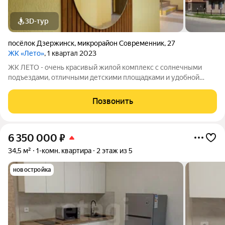
3D-тур
посёлок Дзержинск
,
микрорайон Современник
,
27
ЖК «Лето»
, 1 квартал 2023
ЖК ЛЕТО - очень красивый жилой комплекс с солнечными
подъездами, отличными детскими площадками и удобной
инфраструктурой. Более 10 видов планировок и Вы сможете
подобрать квартиру любой площади от небольшой
Позвонить
однокомнатной - 33,67 кв. м. до большой
6 350 000
₽
34,5 м²
1-комн. квартира
2 этаж из 5
новостройка