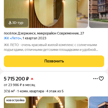
3D-тур
посёлок Дзержинск
,
микрорайон Современник
,
27
ЖК «Лето»
, 1 квартал 2023
ЖК ЛЕТО - очень красивый жилой комплекс с солнечными
подъездами, отличными детскими площадками и удобной
инфраструктурой. Более 10 видов планировок и Вы сможете
подобрать квартиру любой площади от небольшой
Позвонить
однокомнатной - 33,67 кв. м. до большой
5 715 200
₽
от 23 986 ₽ в месяц
37,6 м²
1-комн. квартира
4 этаж из 5
новостройка