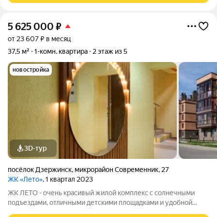
5 625 000
₽
от 23 607 ₽ в месяц
37,5 м²
1-комн. квартира
2 этаж из 5
новостройка
3D-тур
посёлок Дзержинск
,
микрорайон Современник
,
27
ЖК «Лето»
, 1 квартал 2023
ЖК ЛЕТО - очень красивый жилой комплекс с солнечными
подъездами, отличными детскими площадками и удобной
инфраструктурой. Более 10 видов планировок и Вы сможете