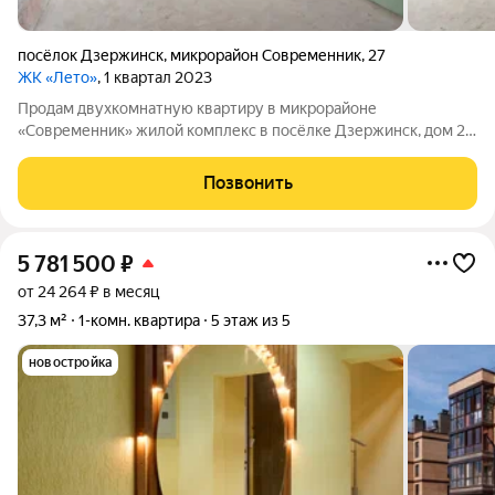
посёлок Дзержинск
,
микрорайон Современник
,
27
ЖК «Лето»
, 1 квартал 2023
Продам двухкомнатную квартиру в микрорайоне
«Современник» жилой комплекс в посёлке Дзержинск, дом 27.
Просторная квартира на 5-м этаже кирпичной пятиэтажки
2025 года постройки с предчистовой отделкой: выполнена
Позвонить
сухая стяжка пола, выровнены стены,
5 781 500
₽
от 24 264 ₽ в месяц
37,3 м²
1-комн. квартира
5 этаж из 5
новостройка