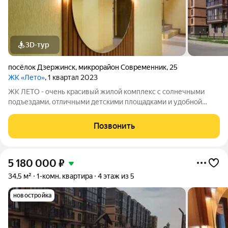
3D-тур
посёлок Дзержинск
,
микрорайон Современник
,
25
ЖК «Лето»
, 1 квартал 2023
ЖК ЛЕТО - очень красивый жилой комплекс с солнечными
подъездами, отличными детскими площадками и удобной
инфраструктурой. Более 10 видов планировок и Вы сможете
подобрать квартиру любой площади от небольшой
Позвонить
однокомнатной - 33,67 кв. м. до большой
5 180 000
₽
34,5 м²
1-комн. квартира
4 этаж из 5
новостройка