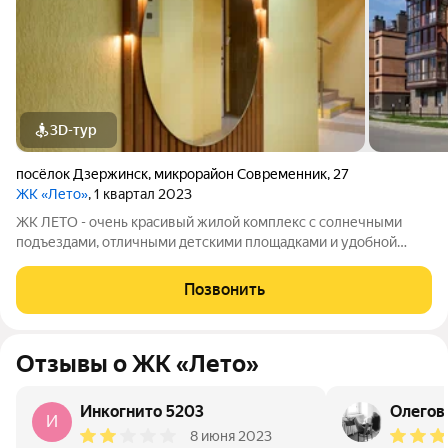
3D-тур
посёлок Дзержинск
,
микрорайон Современник
,
27
ЖК «Лето»
, 1 квартал 2023
ЖК ЛЕТО - очень красивый жилой комплекс с солнечными
подъездами, отличными детскими площадками и удобной
инфраструктурой. Более 10 видов планировок и Вы сможете
подобрать квартиру любой площади от небольшой
Позвонить
однокомнатной - 33,67 кв. м. до большой
Отзывы о ЖК «Лето»
Инкогнито 5203
Олегов
И
8 июня 2023