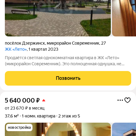
посёлок Дзержинск
,
микрорайон Современник
,
27
ЖК «Лето»
, 1 квартал 2023
Продаётся светлая однокомнатная квартира в ЖК «Лето»
(микрорайон Современник). Это полноценная однушка, не
студия с двумя окнами, отличной инсоляцией и балконом.
Отделка предчистовая: сделаны стяжка, штукатурка,
Позвонить
разведена электрика можно сразу
5 640 000
₽
от 23 670 ₽ в месяц
37,6 м²
1-комн. квартира
2 этаж из 5
новостройка