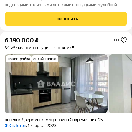
подъездами, отличными детскими площадками и удобной
инфраструктурой. Более 10 видов планировок и Вы сможете
подобрать квартиру любой площади от небольшой
Позвонить
однокомнатной - 33,67 кв. м. до большой
6 390 000
₽
34 м²
квартира-студия
4 этаж из 5
новостройка
онлайн показ
посёлок Дзержинск
,
микрорайон Современник
,
25
ЖК «Лето»
, 1 квартал 2023