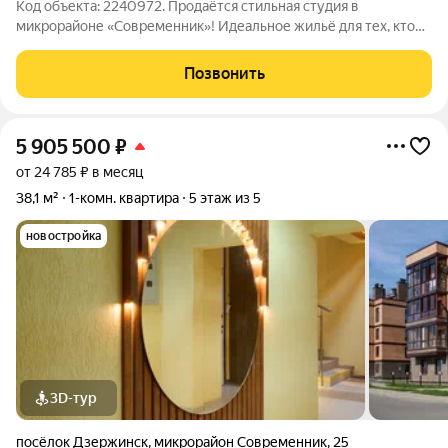
Код объекта: 2240972. Продаётся стильная студия в
микрорайоне «Современник»! Идеальное жильё для тех, кто
ценит комфорт и современный дизайн! Что вас ждёт:
Просторная прихожая Огромный стильный шкаф-купе во всю
Позвонить
стену с чёрными акцентами места
5 905 500
₽
от 24 785 ₽ в месяц
38,1 м²
1-комн. квартира
5 этаж из 5
новостройка
3D-тур
посёлок Дзержинск
,
микрорайон Современник
,
25