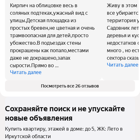
Кирпич на облицовке весь в
Живу в этом 
соляных подтеках,ужасный вид с
все убирается
улицы.Детская площадка из
территория у
простых бревен,не цветная и очень
Садовник ле
трамвоопасная для детей,просто
деревья и кус
убожество.В подъездах стены
недостатков 
прокрашены как попало,местами
много , но ес
даже не докрашено,запах
сектора сказы
Читать далее
сырости.Прямо во …
Читать далее
Посмотреть все 26 отзывов
Сохраняйте поиск и не упускайте
новые объявления
Купить квартиру, этажей в доме: до 5, ЖК: Лето в
Иркутской области