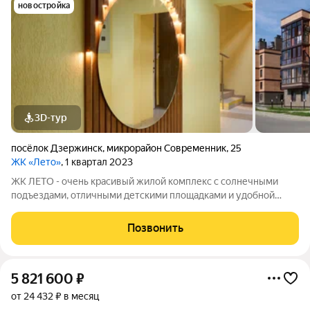
новостройка
3D-тур
посёлок Дзержинск
,
микрорайон Современник
,
25
ЖК «Лето»
, 1 квартал 2023
ЖК ЛЕТО - очень красивый жилой комплекс с солнечными
подъездами, отличными детскими площадками и удобной
инфраструктурой. Более 10 видов планировок и Вы сможете
подобрать квартиру любой площади от небольшой
Позвонить
однокомнатной - 33,67 кв. м. до большой
5 821 600
₽
от 24 432 ₽ в месяц