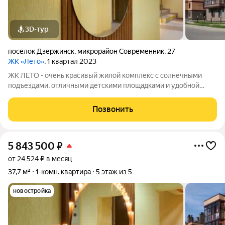
3D-тур
посёлок Дзержинск
,
микрорайон Современник
,
27
ЖК «Лето»
, 1 квартал 2023
ЖК ЛЕТО - очень красивый жилой комплекс с солнечными
подъездами, отличными детскими площадками и удобной
инфраструктурой. Более 10 видов планировок и Вы сможете
подобрать квартиру любой площади от небольшой
Позвонить
однокомнатной - 33,67 кв. м. до большой
5 843 500
₽
от 24 524 ₽ в месяц
37,7 м²
1-комн. квартира
5 этаж из 5
новостройка