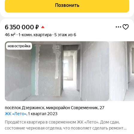
подобрать квартиру любой площади от небольшой
Позвонить
однокомнатной - 33,67 кв. м. до большой
6 350 000
₽
46 м²
1-комн. квартира
5 этаж из 6
новостройка
посёлок Дзержинск
,
микрорайон Современник
,
27
ЖК «Лето»
, 1 квартал 2023
Продаётся квартира в современном ЖК «Лето». Дом сдан,
состояние черновая отделка, что позволяет сделать ремонт