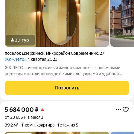
3D-тур
посёлок Дзержинск
,
микрорайон Современник
,
27
ЖК «Лето»
, 1 квартал 2023
ЖК ЛЕТО - очень красивый жилой комплекс с солнечными
подъездами, отличными детскими площадками и удобной
инфраструктурой. Более 10 видов планировок и Вы сможете
подобрать квартиру любой площади от небольшой
Позвонить
однокомнатной - 33,67 кв. м. до большой
5 684 000
₽
от 23 855 ₽ в месяц
39,2 м²
1-комн. квартира
1 этаж из 5