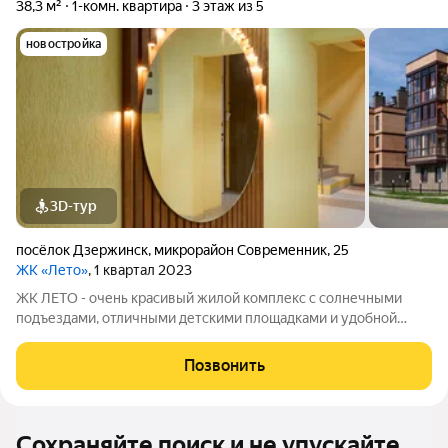
38,3 м²
1-комн. квартира
3 этаж из 5
новостройка
3D-тур
посёлок Дзержинск
,
микрорайон Современник
,
25
ЖК «Лето»
, 1 квартал 2023
ЖК ЛЕТО - очень красивый жилой комплекс с солнечными
подъездами, отличными детскими площадками и удобной
инфраструктурой. Более 10 видов планировок и Вы сможете
подобрать квартиру любой площади от небольшой
Позвонить
однокомнатной - 33,67 кв. м. до большой
Сохраняйте поиск и не упускайте