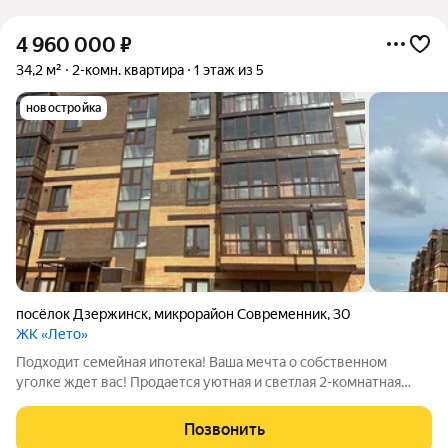
4 960 000
₽
34,2 м²
2-комн. квартира
1 этаж из 5
новостройка
посёлок Дзержинск
,
микрорайон Современник
,
30
ЖК «Лето»
Подходит семейная ипотека! Ваша мечта о собственном
уголке ждет вас! Продается уютная и светлая 2-комнатная
(европланировка) квартира в ЖК «Лето»! Ищете идеальное
жилье для старта семейной жизни или выгодную инвестицию?
Позвонить
Тогда это предложение для вас!