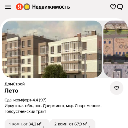
ДомСтрой
Лето
Сдан
•
комфорт
•
4.4 (97)
Иркутская обл.
,
пос. Дзержинск
,
мкр. Современник
,
Голоустненский тракт
1-комн.
от 34,2 м²
2-комн.
от 67,9 м²