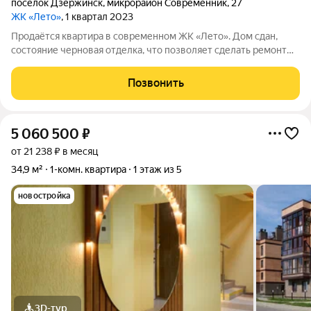
посёлок Дзержинск
,
микрорайон Современник
,
27
ЖК «Лето»
, 1 квартал 2023
Продаётся квартира в современном ЖК «Лето». Дом сдан,
состояние черновая отделка, что позволяет сделать ремонт
полностью под себя и реализовать индивидуальный проект. О
комплексе ЖК расположен в спокойном, развивающемся
Позвонить
районе с низкой этажностью
5 060 500
₽
от 21 238 ₽ в месяц
34,9 м²
1-комн. квартира
1 этаж из 5
новостройка
3D-тур