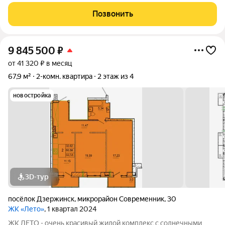
полностью под себя и реализовать индивидуальный проект. О
комплексе ЖК расположен в спокойном, развивающемся
Позвонить
районе с низкой этажностью
9 845 500
₽
от 41 320 ₽ в месяц
67,9 м²
2-комн. квартира
2 этаж из 4
новостройка
3D-тур
посёлок Дзержинск
,
микрорайон Современник
,
30
ЖК «Лето»
, 1 квартал 2024
ЖК ЛЕТО - очень красивый жилой комплекс с солнечными