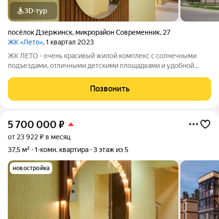
3D-тур
посёлок Дзержинск
,
микрорайон Современник
,
27
ЖК «Лето»
, 1 квартал 2023
ЖК ЛЕТО - очень красивый жилой комплекс с солнечными
подъездами, отличными детскими площадками и удобной
инфраструктурой. Более 10 видов планировок и Вы сможете
подобрать квартиру любой площади от небольшой
Позвонить
однокомнатной - 33,67 кв. м. до большой
5 700 000
₽
от 23 922 ₽ в месяц
37,5 м²
1-комн. квартира
3 этаж из 5
новостройка