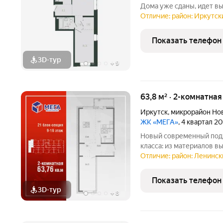
Дома уже сданы, идет в
Отличие: район: Иркутски
Показать телефон
3D-тур
+
9
63,8 м² · 2-комнатна
Иркутск
,
микрорайон Но
ЖК «МЕГА»
, 4 квартал 2
Новый современный подх
класса: из материалов 
передовых технологий. Р
Отличие: район: Ленински
в Иркутске школа «Эволю
«Метро», остановки
Показать телефон
3D-тур
+
8