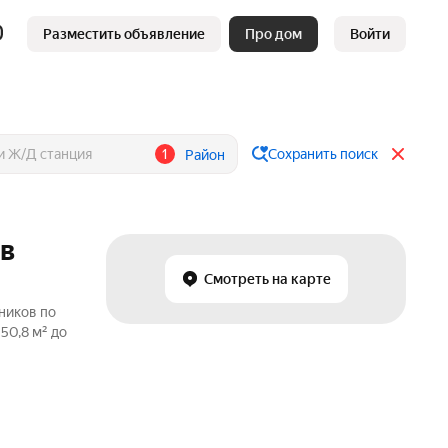
Разместить объявление
Про дом
Войти
1
Сохранить поиск
Район
 в
Смотреть на карте
ников по
50,8 м² до