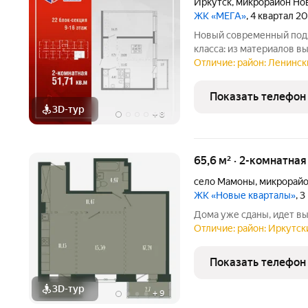
Иркутск
,
микрорайон Но
ЖК «МЕГА»
, 4 квартал 2
Новый современный подх
класса: из материалов 
передовых технологий. Р
Отличие: район: Ленински
в Иркутске школа «Эволю
«Метро», остановки
Показать телефон
3D-тур
+
8
65,6 м² · 2-комнатна
село Мамоны
,
микрорайо
ЖК «Новые кварталы»
, 
Дома уже сданы, идет в
Отличие: район: Иркутски
Показать телефон
3D-тур
+
9