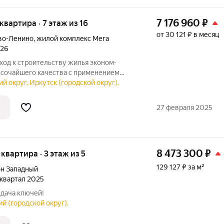
7 176 960
₽
 квартира · 7 этаж из 16
от 30 121 ₽ в месяц
во-Ленино
,
жилой комплекс Мега
026
од к строительству жилья эконом-
высочайшего качества с применением
азвитая инфраструктура: самая большая
й округ, Иркутск (городской округ).
ция», два детских сада, гипермаркет
27 февраля 2025
8 473 300
₽
я квартира · 3 этаж из 5
129 127 ₽ за м²
н Западный
3 квартал 2025
ыдача ключей!
й (городской округ).