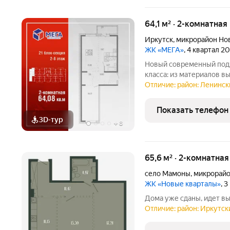
64,1 м² · 2-комнатная
Иркутск
,
микрорайон Но
ЖК «МЕГА»
, 4 квартал 2
Новый современный подх
класса: из материалов 
передовых технологий. Р
Отличие: район: Ленински
в Иркутске школа «Эволю
«Метро», остановки
Показать телефон
3D-тур
+
8
65,6 м² · 2-комнатна
село Мамоны
,
микрорайо
ЖК «Новые кварталы»
, 
Дома уже сданы, идет в
Отличие: район: Иркутски