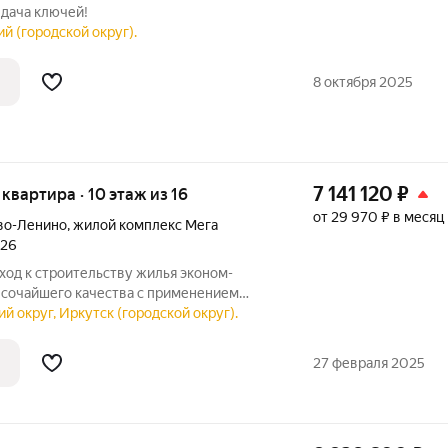
ыдача ключей!
й (городской округ).
8 октября 2025
7 141 120
₽
я квартира · 10 этаж из 16
от 29 970 ₽ в месяц
во-Ленино
,
жилой комплекс Мега
026
од к строительству жилья эконом-
высочайшего качества с применением
азвитая инфраструктура: самая большая
й округ, Иркутск (городской округ).
ция», два детских сада, гипермаркет
27 февраля 2025