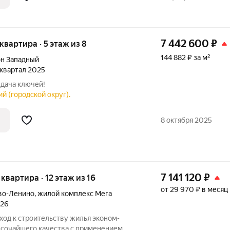
7 442 600
₽
 квартира · 5 этаж из 8
144 882 ₽ за м²
н Западный
3 квартал 2025
ыдача ключей!
й (городской округ).
8 октября 2025
7 141 120
₽
я квартира · 12 этаж из 16
от 29 970 ₽ в месяц
во-Ленино
,
жилой комплекс Мега
026
од к строительству жилья эконом-
высочайшего качества с применением