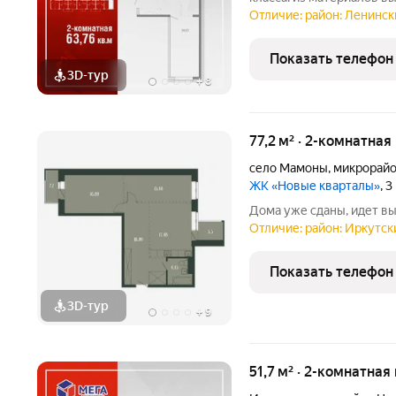
передовых технологий. Р
Отличие: район: Ленински
в Иркутске школа «Эволю
«Метро», остановки
Показать телефон
3D-тур
+
8
77,2 м² · 2-комнатная
село Мамоны
,
микрорайо
ЖК «Новые кварталы»
, 
Дома уже сданы, идет в
Отличие: район: Иркутски
Показать телефон
3D-тур
+
9
51,7 м² · 2-комнатная