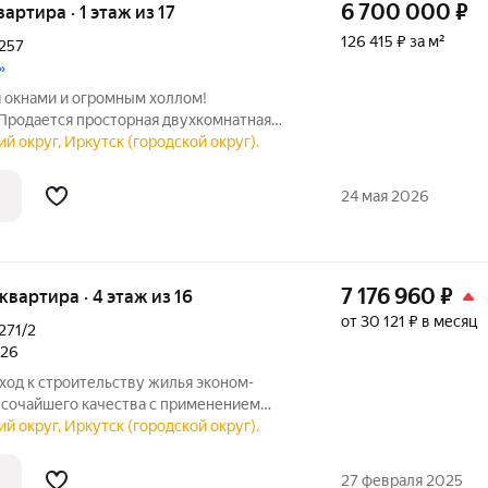
6 700 000
₽
вартира · 1 этаж из 17
126 415 ₽ за м²
257
»
я окнами и огромным холлом!
Продается просторная двухкомнатная
.м. на первом этаже. Это не просто
й округ, Иркутск (городской округ).
одуманное пространство для вашей
24 мая 2026
7 176 960
₽
 квартира · 4 этаж из 16
от 30 121 ₽ в месяц
271/2
026
од к строительству жилья эконом-
высочайшего качества с применением
азвитая инфраструктура: самая большая
й округ, Иркутск (городской округ).
ция», два детских сада, гипермаркет
27 февраля 2025