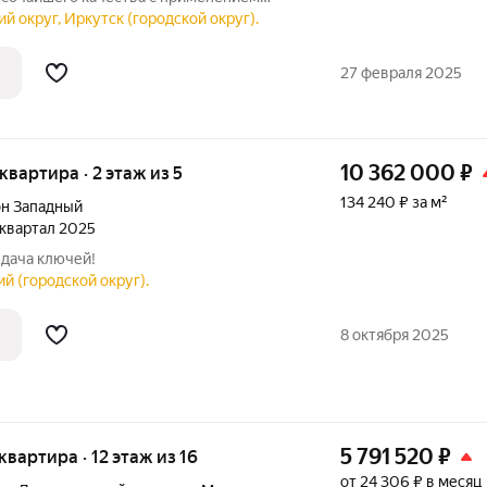
азвитая инфраструктура: самая большая
й округ, Иркутск (городской округ).
ция», два детских сада, гипермаркет
27 февраля 2025
10 362 000
₽
 квартира · 2 этаж из 5
134 240 ₽ за м²
н Западный
3 квартал 2025
ыдача ключей!
й (городской округ).
8 октября 2025
5 791 520
₽
 квартира · 12 этаж из 16
от 24 306 ₽ в месяц