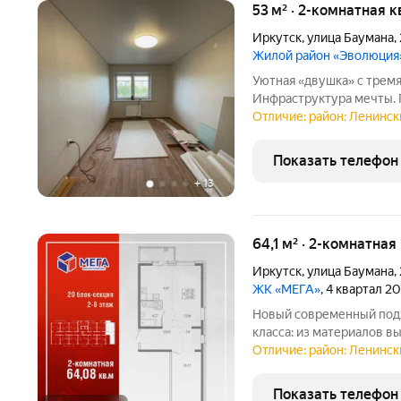
53 м² · 2-комнатная к
Иркутск
,
улица Баумана
,
Жилой район «Эволюция
Уютная «двушка» с трем
Инфраструктура мечты. 
квартира площадью 53 кв
Отличие: район: Ленински
квадратные метры, а пр
семьи! Что вас приятно
Показать телефон
+
13
64,1 м² · 2-комнатная
Иркутск
,
улица Баумана
,
ЖК «МЕГА»
, 4 квартал 2
Новый современный подх
класса: из материалов 
передовых технологий. Р
Отличие: район: Ленински
в Иркутске школа «Эволю
«Метро», остановки
Показать телефон