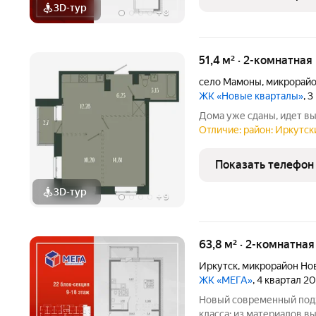
3D-тур
+
8
51,4 м² · 2-комнатная
село Мамоны
,
микрорайо
ЖК «Новые кварталы»
, 
Дома уже сданы, идет в
Отличие: район: Иркутски
Показать телефон
3D-тур
+
9
63,8 м² · 2-комнатна
Иркутск
,
микрорайон Но
ЖК «МЕГА»
, 4 квартал 2
Новый современный подх
класса: из материалов 