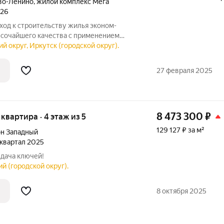
во-Ленино
,
жилой комплекс Мега
026
од к строительству жилья эконом-
высочайшего качества с применением
азвитая инфраструктура: самая большая
й округ, Иркутск (городской округ).
ция», два детских сада, гипермаркет
27 февраля 2025
8 473 300
₽
я квартира · 4 этаж из 5
129 127 ₽ за м²
н Западный
3 квартал 2025
ыдача ключей!
й (городской округ).
8 октября 2025