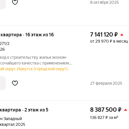
8 октября 2025
7 141 120
₽
я квартира · 16 этаж из 16
от 29 970 ₽ в месяц
271/2
026
од к строительству жилья эконом-
высочайшего качества с применением
азвитая инфраструктура: самая большая
й округ, Иркутск (городской округ).
ция», два детских сада, гипермаркет
27 февраля 2025
8 387 500
₽
 квартира · 2 этаж из 5
136 827 ₽ за м²
н Западный
3 квартал 2025