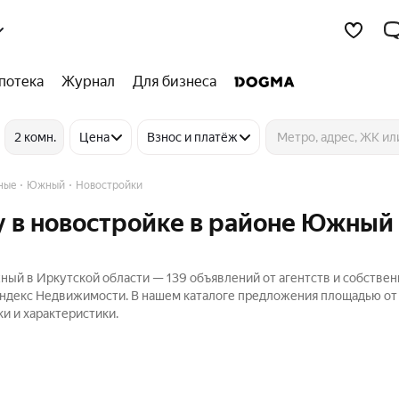
потека
Журнал
Для бизнеса
2 комн.
Цена
Взнос и платёж
ные
Южный
Новостройки
 в новостройке в районе Южный
ый в Иркутской области — 139 объявлений от агентств и собствен
 Яндекс Недвижимости. В нашем каталоге предложения площадью от 
и и характеристики.