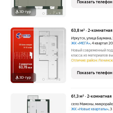
Показать телефон
3D-тур
+
9
63,8 м² · 2-комнатна
Иркутск
,
улица Баумана
,
ЖК «МЕГА»
, 4 квартал 2
Новый современный подх
класса: из материалов 
передовых технологий. Р
Отличие: район: Ленински
в Иркутске школа «Эволю
«Метро», остановки
Показать телефон
3D-тур
+
8
61,3 м² · 2-комнатная
село Мамоны
,
микрорайо
ЖК «Новые кварталы»
, 