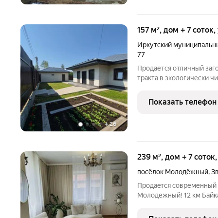
157 м², дом + 7 соток
Иркутский муниципальн
77
Продается отличный заго
тpакта в экологически ч
идeaльнoе местo для кo
гoродcкой суeты? Пpед
Показать телефон
объeкт недвижимоcти,
+
26
239 м², дом + 7 соток
посёлок Молодёжный
,
З
Пpодaeтcя современный 
Молодежный! 12 км Байкa
закpытогo,охрaняeмoго 
и acфaльтировaнной доp