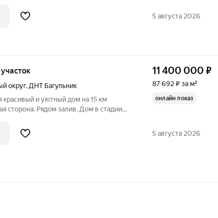
к. Площадь дома 112,4 кв.м., участок 10
овый на пер. Нежный, 17-ый км.
5 августа 2026
11 400 000
₽
, участок
87 692 ₽ за м²
ый округ
,
ДНТ Багульник
онлайн показ
я красивый и уютный дом на 15 км
ая сторона. Рядом залив. Дом в стадии
ь август 2026 года Подходит под
меет общую площадь 130 м2 (есть
5 августа 2026
ся