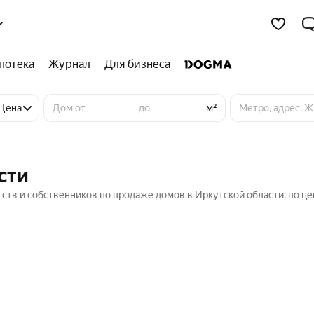
потека
Журнал
Для бизнеса
–
Цена
м²
сти
тств и собственников по продаже домов в Иркутской области. по це