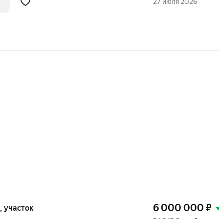
27 июля 2026
opодa ),
6 000 000
₽
к, участок