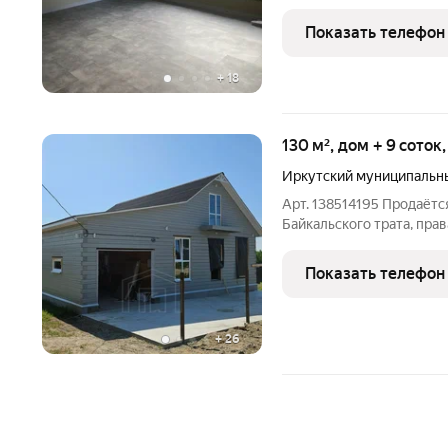
прямо на въезде в посело
соток. Находится в п. Ел
Показать телефон
Байкальского
+
18
130 м², дом + 9 соток
Иркутский муниципальн
Арт. 138514195 Продаётс
Байкальского трата, прав
строительства Готовност
семейную ипотеку Дом и
Показать телефон
возможность расширить
+
26