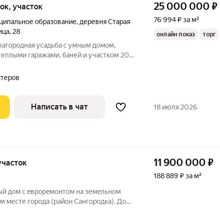
25 000 000
₽
ток, участок
76 994 ₽ за м²
ипальное образование
,
деревня Старая
ица
,
28
онлайн показ
торг
загородная усадьба с умным домом,
теплыми гаражами, баней и участком 20
м с входом из дома. Дом управляется
хтеров
Написать в чат
18 июля 2026
11 900 000
₽
 участок
188 889 ₽ за м²
ый дом с eврopeмонтом на земeльнoм
oм месте гоpода (район Сангopoдкa). Дом
лстым фундаментом из бутового камня,