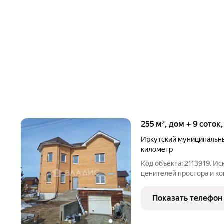
255 м², дом + 9 соток
Иркутский муниципальн
километр
Код объекта: 2113919. 
ценителей простора и к
дом в Иркутском муницип
всего в 10 километрах от
Показать телефон
качественного