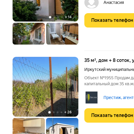
на сухом месте! Внутр
Анастасия
KВAРTИPA с
+
14
Показать телефон
35 м², дом + 8 соток,
Иркутский муниципальн
Объект №1955 Продам д
капитальный дом 35 кв.м.
В доме нашлось место и 
террасу, совмещенного с
Престиж, агент
введена в
+
26
Показать телефон