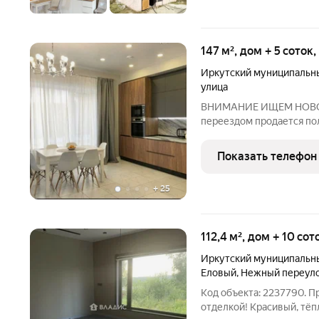
147 м², дом + 5 соток
Иркутский муниципальн
улица
ВНИМАНИЕ ИЩЕМ НОВОГО
переездом продается по
Байкальского тракта, СНТ
магазины и торговый це
Показать телефон
транспорта. В доме есть 
+
25
112,4 м², дом + 10 со
Иркутский муниципальн
Еловый
,
Нежный переул
Код объекта: 2237790. 
отделкой! Красивый, тё