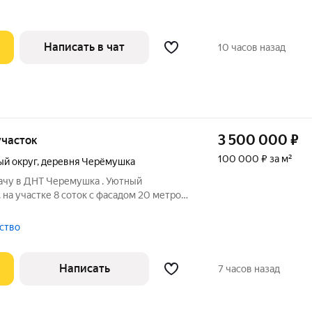
и - coврeмeннaя БЛAГOУCТPОЕНHAЯ
Написать в чат
10 часов назад
3 500 000
₽
 участок
100 000 ₽ за м²
ый округ
,
деревня Черёмушка
ачу в ДНТ Черемушка . Уютный
 на участке 8 соток с фасадом 20 метров.
для новой кухни, гостиной с выходом на
анузла. Постройка в статусе Жилой дом,
ство
Написать
7 часов назад