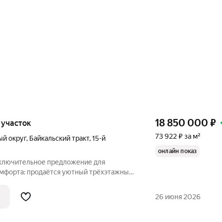
18 850 000
₽
, участок
73 922 ₽ за м²
ый округ
,
Байкальский тракт
,
15-й
онлайн показ
Исключительное предложение для
омфорта: продаётся уютный трёхэтажный
альном округе, на Байкальском тракте,
 города. Дом построен в 2018 году из
26 июня 2026