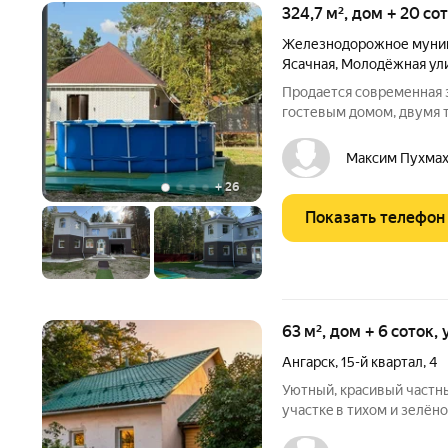
324,7 м², дом + 20 со
Железнодорожное муниц
Ясачная
,
Молодёжная ул
Продается современная 
гостевым домом, двумя 
соток. Основной дом 324,7 м, 2023 года постройки. В площадь
входит теплый гараж 40 
Максим Пухма
через
+
26
Показать телефон
63 м², дом + 6 соток,
Ангарск
,
15-й квартал
,
4
Уютный, крaсивый частн
учacткe в тиxом и зелён
с отличным прочным, то