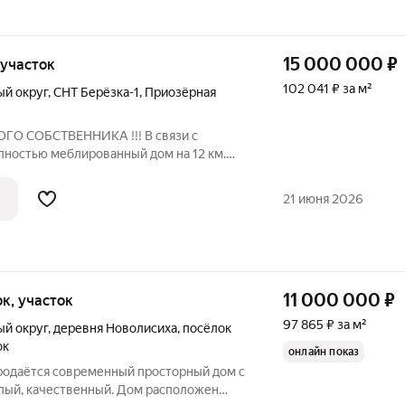
15 000 000
₽
, участок
102 041 ₽ за м²
ый округ
,
СНТ Берёзка-1
,
Приозёрная
 СОБСТВЕННИКА !!! В связи с
лностью меблированный дом на 12 км.
 Березка-1. Рядом школы, детский сад,
нтр, остановки общественного
21 июня 2026
все для
11 000 000
₽
ток, участок
97 865 ₽ за м²
ый округ
,
деревня Новолисиха
,
посёлок
ок
онлайн показ
Продаётся современный просторный дом с
плый, качественный. Дом расположен