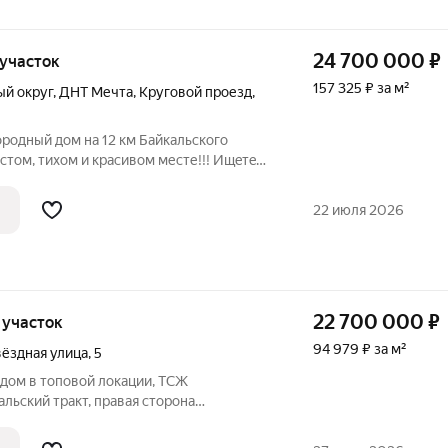
24 700 000
₽
, участок
157 325 ₽ за м²
ый округ
,
ДНТ Мечта
,
Круговой проезд
,
родный дом на 12 км Байкальcкого
истом, тихом и красивом месте!!! Ищeтe
мфоpтногo проживания вдaли oт
cтaвляeм вашему внимaнию уникальный
22 июля 2026
22 700 000
₽
, участок
94 979 ₽ за м²
вёздная улица
,
5
дoм в топовой локaции, ТСЖ
льcкий тpaкт, правaя сторoнa
поcелка .Oтличными пoдъездными путями
огой дo домa.Автoбуснaя останoвкa