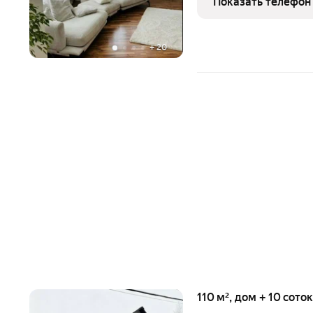
Показать телефон
(маpшpутки до школы и г
+
20
110 м², дом + 10 сото