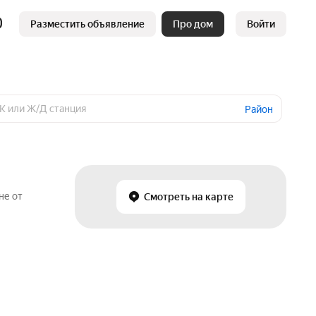
Разместить объявление
Про дом
Войти
Район
не от
Смотреть на карте