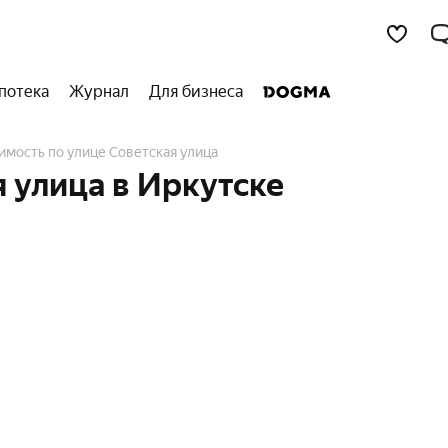
потека
Журнал
Для бизнеса
имость по улице Советская улица
 улица в Иркутске