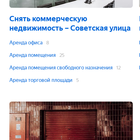
Снять коммерческую
недвижимость
– Советская улица
Аренда офиса
8
Аренда помещения
25
Аренда помещения свободного назначения
12
Аренда торговой площади
5