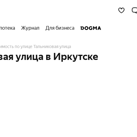
потека
Журнал
Для бизнеса
имость по улице Тальниковая улица
ая улица в Иркутске