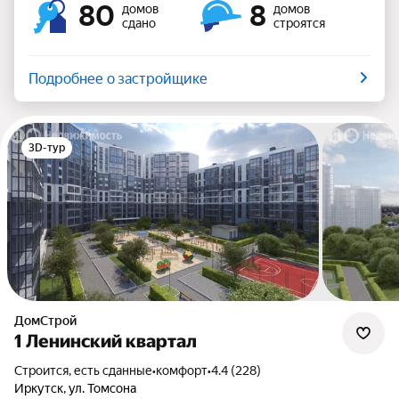
80
8
домов
домов
сдано
строятся
Подробнее о застройщике
3D-тур
ДомСтрой
1 Ленинский квартал
Строится, есть сданные
•
комфорт
•
4.4 (228)
Иркутск, ул. Томсона