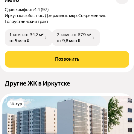
Сдан
•
комфорт
•
4.4 (97)
Иркутская обл., пос. Дзержинск, мкр. Современник,
Голоустненский тракт
1-комн.
от 34,2 м²
2-комн.
от 67,9 м²
от 5 млн ₽
от 9,8 млн ₽
Позвонить
Другие ЖК в Иркутске
3D-тур