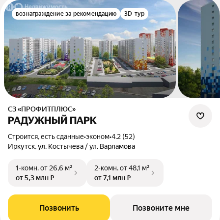
вознаграждение за рекомендацию
3D-тур
СЗ «ПРОФИТПЛЮС»
РАДУЖНЫЙ ПАРК
Строится, есть сданные
•
эконом
•
4.2 (52)
Иркутск, ул. Костычева / ул. Варламова
1-комн.
от 26,6 м²
2-комн.
от 48,1 м²
от 5,3 млн ₽
от 7,1 млн ₽
Позвонить
Позвоните мне