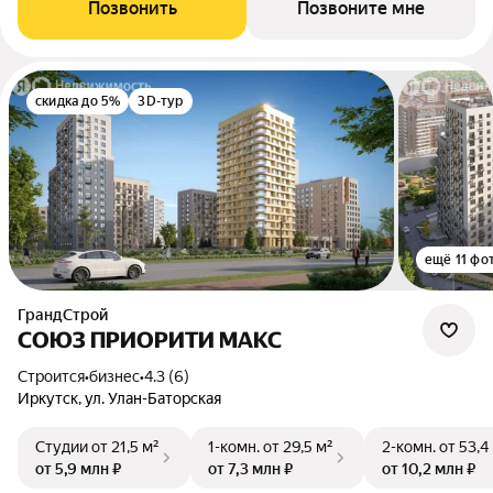
Позвонить
Позвоните мне
скидка до 5%
3D-тур
ещё 11 фо
ГрандСтрой
СОЮЗ ПРИОРИТИ МАКС
Строится
•
бизнес
•
4.3 (6)
Иркутск, ул. Улан-Баторская
Студии
от 21,5 м²
1-комн.
от 29,5 м²
2-комн.
от 53,4
от 5,9 млн ₽
от 7,3 млн ₽
от 10,2 млн ₽