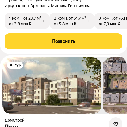
Строится, есть сданные
•
эконом
•
4.5 (206)
Иркутск, пер. Археолога Михаила Герасимова
1-комн.
от 29,7 м²
2-комн.
от 51,7 м²
3-комн.
от 76,1
от 3,8 млн ₽
от 5,8 млн ₽
от 7,9 млн ₽
Позвонить
3D-тур
ДомСтрой
Лето