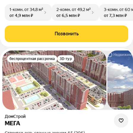
1-комн.
от 34,8 м²
2-комн.
от 49,2 м²
3-комн.
от 60 
от 4,9 млн ₽
от 6,5 млн ₽
от 7,3 млн ₽
Позвонить
беспроцентная рассрочка
3D-тур
ДомСтрой
МЕГА