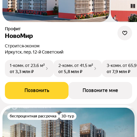
Профит
НовоМир
Строится
•
эконом
Иркутск, пер. 12-й Советский
1-комн.
от 23,6 м²
2-комн.
от 41,5 м²
3-комн.
от 65,9
от 3,3 млн ₽
от 5,8 млн ₽
от 7,9 млн ₽
Позвонить
Позвоните мне
беспроцентная рассрочка
3D-тур