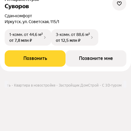
Суворов
Сдан
•
комфорт
Иркутск, ул. Советская, 115/1
1-комн.
от 44,6 м²
3-комн.
от 88,6 м²
от 7,8 млн ₽
от 12,5 млн ₽
Позвонить
Позвоните мне
Купить
Квартира в новостройке
Застройщик ДомСтрой
C 3D-туром