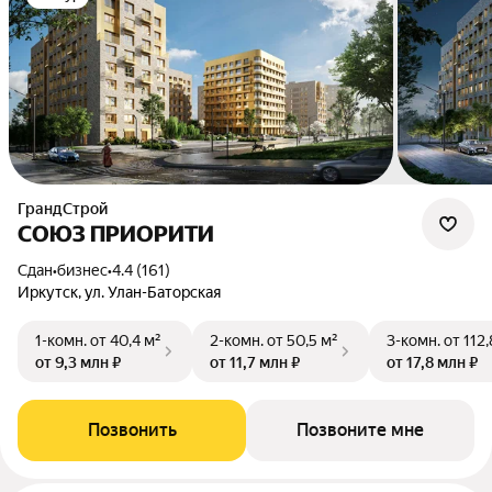
ГрандСтрой
СОЮЗ ПРИОРИТИ
Сдан
•
бизнес
•
4.4 (161)
Иркутск, ул. Улан-Баторская
1-комн.
от 40,4 м²
2-комн.
от 50,5 м²
3-комн.
от 112,
от 9,3 млн ₽
от 11,7 млн ₽
от 17,8 млн ₽
Позвонить
Позвоните мне