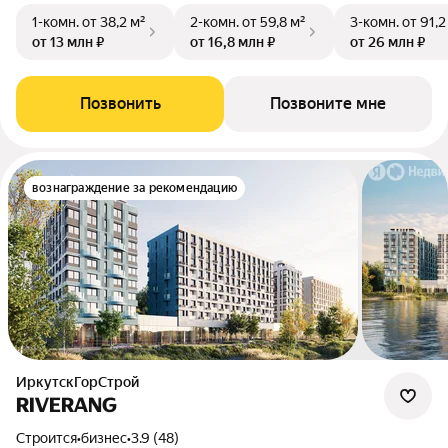
1-комн.
от 38,2 м²
2-комн.
от 59,8 м²
3-комн.
от 91,2
от 13 млн ₽
от 16,8 млн ₽
от 26 млн ₽
Позвонить
Позвоните мне
вознаграждение за рекомендацию
ИркутскГорСтрой
RIVERANG
Строится
•
бизнес
•
3.9 (48)