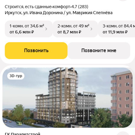
Строится, есть сданные
•
комфорт
•
4.7 (283)
Иркутск, ул. Ивана Доронина / ул. Маврикия Слепнёва
1-комн.
от 34,6 м²
2-комн.
от 49 м²
3-комн.
от 84,4 
от 6,6 млн ₽
от 8,7 млн ₽
от 11,9 млн ₽
Позвонить
Позвоните мне
3D-тур
ГК Парапетстрой