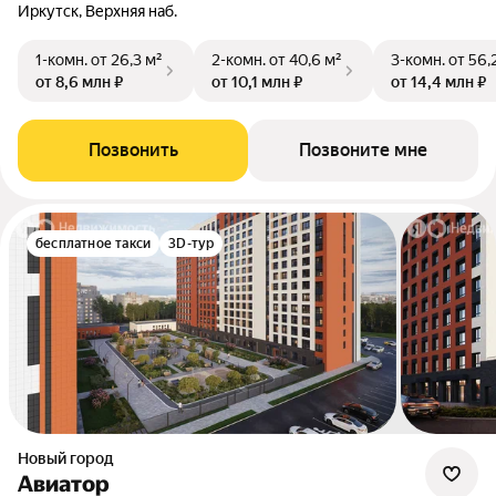
Иркутск, Верхняя наб.
1-комн.
от 26,3 м²
2-комн.
от 40,6 м²
3-комн.
от 56,
от 8,6 млн ₽
от 10,1 млн ₽
от 14,4 млн ₽
Позвонить
Позвоните мне
бесплатное такси
3D-тур
Новый город
Авиатор