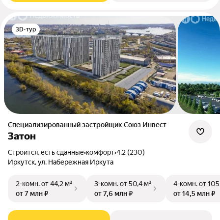
3D-тур
Специализированный застройщик Союз Инвест
Затон
Строится, есть сданные
•
комфорт
•
4.2 (230)
Иркутск, ул. Набережная Иркута
2-комн.
от 44,2 м²
3-комн.
от 50,4 м²
4-комн.
от 105
от 7 млн ₽
от 7,6 млн ₽
от 14,5 млн ₽