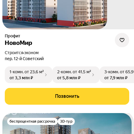
Профит
НовоМир
Строится
•
эконом
пер. 12-й Советский
1-комн.
от 23,6 м²
2-комн.
от 41,5 м²
3-комн.
от 65,9
от 3,3 млн ₽
от 5,8 млн ₽
от 7,9 млн ₽
Позвонить
беспроцентная рассрочка
3D-тур