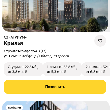
СЗ «АТРИУМ»
Крылья
Строится
•
комфорт
•
4.3 (17)
ул. Семена Хейфеца / Объездная дорога
Студии
от 22,8 м²
1-комн.
от 35,8 м²
2-комн.
от 52,1
от 3,8 млн ₽
от 5,3 млн ₽
от 6,8 млн ₽
Позвонить
трейд-ин