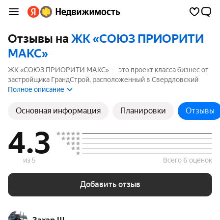
Отзывы на
ЖК «СОЮЗ ПРИОРИТИ
МАКС»
ЖК «СОЮЗ ПРИОРИТИ МАКС» — это проект класса бизнес от
застройщика ГрандСтрой, расположенный в Свердловский
округ. Комплекс включает 4 корпусов высотой до 19 этажей.
Полное описание
Если вы планируете купить квартиру в ЖК «СОЮЗ ПРИОРИТИ
МАКС», ознакомьтесь с отзывами покупателей и жителей
Основная информация
Планировки
Отзывы
района. Мы рассчитали рейтинг на основе реальных отзывов,
чтобы помочь вам сделать правильный выбор.
4.3
из 5
Всего 6 оценок
Добавить отзыв