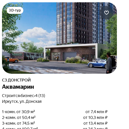
3D-тур
СЗ ДОНСТРОЙ
Аквамарин
Строится
•
бизнес
•
4 (13)
Иркутск, ул. Донская
1-комн. от 30,9 м²
от 7,4 млн ₽
2-комн. от 50,4 м²
от 10,3 млн ₽
3-комн. от 74,5 м²
от 13,4 млн ₽