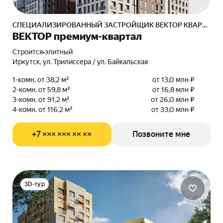
СПЕЦИАЛИЗИРОВАННЫЙ ЗАСТРОЙЩИК ВЕКТОР КВАРТАЛ
ВЕКТОР премиум-квартал
Строится
•
элитный
Иркутск, ул. Трилиссера / ул. Байкальская
1-комн. от 38,2 м²
от 13,0 млн ₽
2-комн. от 59,8 м²
от 16,8 млн ₽
3-комн. от 91,2 м²
от 26,0 млн ₽
4-комн. от 116,2 м²
от 33,0 млн ₽
+7 ××× ××× ×× ××
Позвоните мне
3D-тур