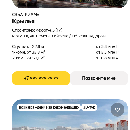
СЗ «АТРИУМ»
Крылья
Строится
•
комфорт
•
4.3 (17)
Иркутск, ул. Семена Хейфеца / Объездная дорога
Студии от 22,8 м²
от 3,8 млн ₽
1-комн. от 35,8 м²
от 5,3 млн ₽
2-комн. от 52,1 м²
от 6,8 млн ₽
+7 ××× ××× ×× ××
Позвоните мне
вознаграждение за рекомендацию
3D-тур