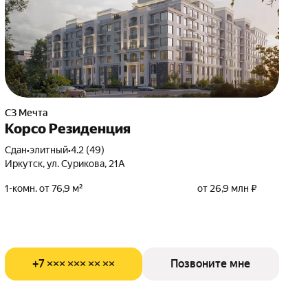
СЗ Мечта
Корсо Резиденция
Сдан
•
элитный
•
4.2 (49)
Иркутск, ул. Сурикова, 21А
1-комн. от 76,9 м²
от 26,9 млн ₽
+7 ××× ××× ×× ××
Позвоните мне