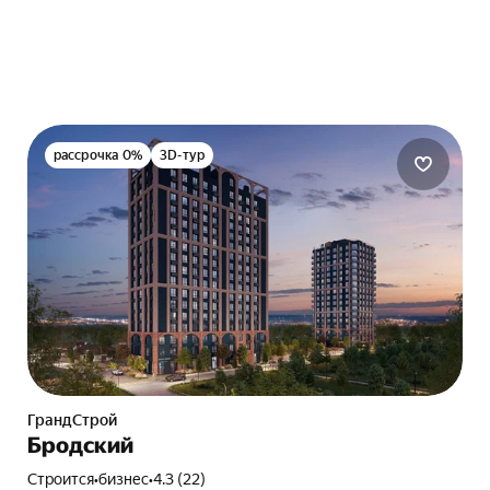
рассрочка 0%
3D-тур
ГрандСтрой
Бродский
Строится
•
бизнес
•
4.3 (22)