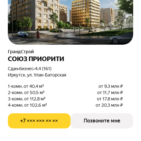
ГрандСтрой
СОЮЗ ПРИОРИТИ
Сдан
•
бизнес
•
4.4 (161)
Иркутск, ул. Улан-Баторская
1-комн. от 40,4 м²
от 9,3 млн ₽
2-комн. от 50,5 м²
от 11,7 млн ₽
3-комн. от 112,8 м²
от 17,8 млн ₽
4-комн. от 102,6 м²
от 20,3 млн ₽
+7 ××× ××× ×× ××
Позвоните мне