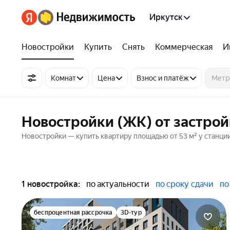
Иркутск
Новостройки
Купить
Снять
Коммерческая
И
Комнат
Цена
Взнос и платёж
Новостройки (ЖК) от застрой
Новостройки — купить квартиру площадью от 53 м² у станции 
1 новостройка:
по актуальности
по сроку сдачи
по
беспроцентная рассрочка
3D-тур