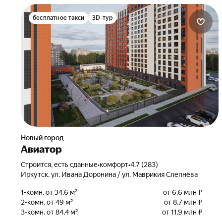
бесплатное такси
3D-тур
Новый город
Авиатор
Строится, есть сданные
•
комфорт
•
4.7 (283)
Иркутск, ул. Ивана Доронина / ул. Маврикия Слепнёва
1-комн. от 34,6 м²
от 6,6 млн ₽
2-комн. от 49 м²
от 8,7 млн ₽
3-комн. от 84,4 м²
от 11,9 млн ₽