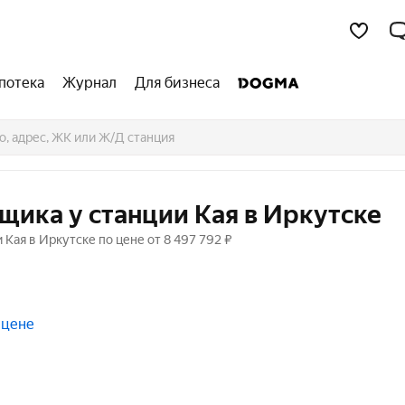
потека
Журнал
Для бизнеса
щика у станции Кая в Иркутске
Кая в Иркутске по цене от 8 497 792 ₽
 цене