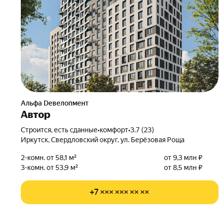
альфа Dевелопмент
Автор
Строится, есть сданные
•
комфорт
•
3.7 (23)
Иркутск, Свердловский округ, ул. Берёзовая Роща
2-комн. от 58,1 м²
от 9,3 млн ₽
3-комн. от 53,9 м²
от 8,5 млн ₽
+7 ××× ××× ×× ××