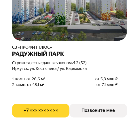
СЗ «ПРОФИТПЛЮС»
РАДУЖНЫЙ ПАРК
Строится, есть сданные
•
эконом
•
4.2 (52)
Иркутск, ул. Костычева / ул. Варламова
1-комн. от 26,6 м²
от 5,3 млн ₽
2-комн. от 48,1 м²
от 7,1 млн ₽
+7 ××× ××× ×× ××
Позвоните мне