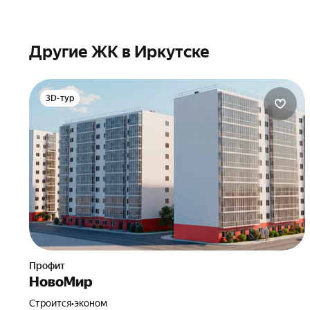
Другие ЖК в Иркутске
3D-тур
Профит
НовоМир
Строится
•
эконом