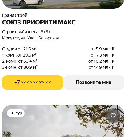
ГрандСтрой
СОЮЗ ПРИОРИТИ МАКС
Строится
•
бизнес
•
4.3 (6)
Иркутск, ул. Улан-Баторская
Студии от 21,5 м²
от 5,9 млн ₽
1-комн. от 29,5 м²
от 7,3 млн ₽
2-комн. от 53,4 м²
от 10,2 млн ₽
3-комн. от 80,9 м²
от 14,9 млн ₽
+7 ××× ××× ×× ××
Позвоните мне
3D-тур