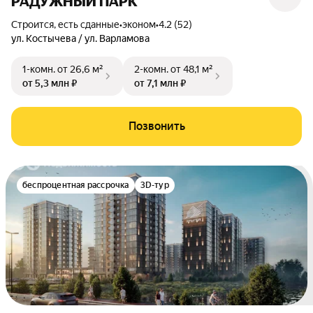
РАДУЖНЫЙ ПАРК
Строится, есть сданные
•
эконом
•
4.2 (52)
ул. Костычева / ул. Варламова
1-комн.
от 26,6 м²
2-комн.
от 48,1 м²
от 5,3 млн ₽
от 7,1 млн ₽
Позвонить
беспроцентная рассрочка
3D-тур