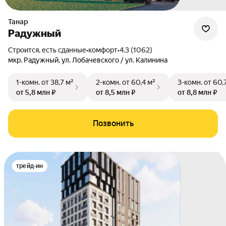
Танар
Радужный
Строится, есть сданные
•
комфорт
•
4.3 (1062)
мкр. Радужный
,
ул. Лобачевского / ул. Калинина
1-комн.
от 38,7 м²
2-комн.
от 60,4 м²
3-комн.
от 60,
от 5,8 млн ₽
от 8,5 млн ₽
от 8,8 млн ₽
Позвонить
трейд-ин