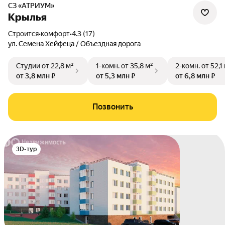
СЗ «АТРИУМ»
Крылья
Строится
•
комфорт
•
4.3 (17)
ул. Семена Хейфеца / Объездная дорога
Студии
от 22,8 м²
1-комн.
от 35,8 м²
2-комн.
от 52,1
от 3,8 млн ₽
от 5,3 млн ₽
от 6,8 млн ₽
Позвонить
3D-тур