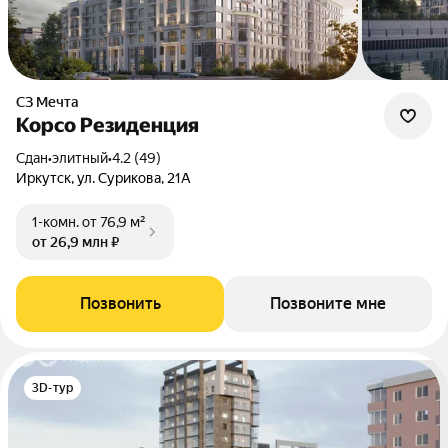
СЗ Мечта
Корсо Резиденция
Сдан
•
элитный
•
4.2 (49)
Иркутск, ул. Сурикова, 21А
1-комн.
от 76,9 м²
от 26,9 млн ₽
Позвонить
Позвоните мне
3D-тур