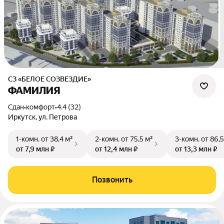
СЗ «БЕЛОЕ СОЗВЕЗДИЕ»
ФАМИЛИЯ
Сдан
•
комфорт
•
4.4 (32)
Иркутск, ул. Петрова
1-комн.
от 38,4 м²
2-комн.
от 75,5 м²
3-комн.
от 86,5
от 7,9 млн ₽
от 12,4 млн ₽
от 13,3 млн ₽
Позвонить