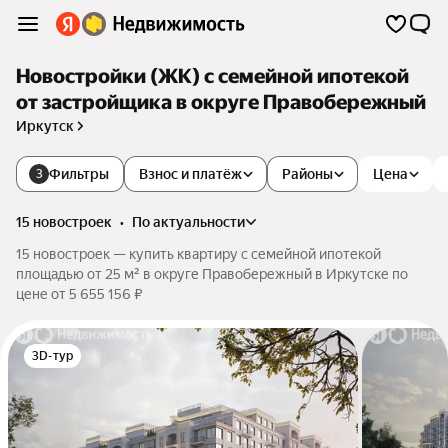
Новостройки (ЖК) с семейной ипотекой
от застройщика в округе Правобережный
Иркутск
Фильтры
Взнос и платёж
Районы
Цена
3
15 новостроек
•
по актуальности
15 новостроек — купить квартиру с семейной ипотекой
площадью от 25 м² в округе Правобережный в Иркутске по
цене от 5 655 156 ₽
3D-тур