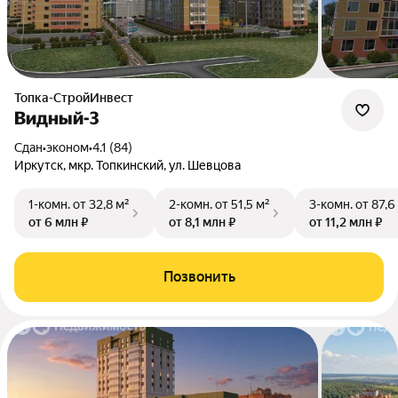
Топка-СтройИнвест
Видный-3
Сдан
•
эконом
•
4.1 (84)
Иркутск, мкр. Топкинский, ул. Шевцова
1-комн.
от 32,8 м²
2-комн.
от 51,5 м²
3-комн.
от 87,6
от 6 млн ₽
от 8,1 млн ₽
от 11,2 млн ₽
Позвонить