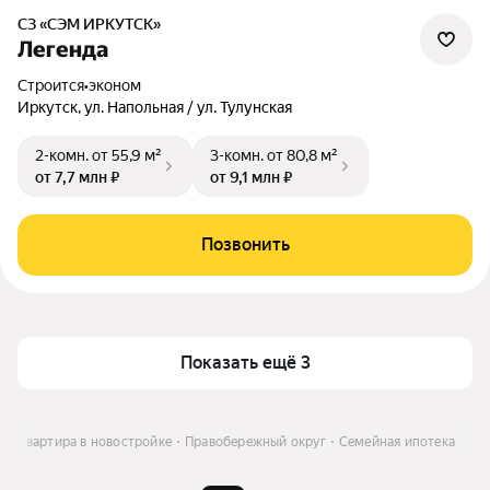
СЗ «СЭМ ИРКУТСК»
Легенда
Строится
•
эконом
Иркутск, ул. Напольная / ул. Тулунская
2-комн.
от 55,9 м²
3-комн.
от 80,8 м²
от 7,7 млн ₽
от 9,1 млн ₽
Позвонить
Показать ещё 3
ь
Квартира в новостройке
Правобережный округ
Семейная ипотека