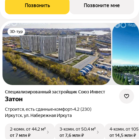
Позвонить
Позвоните мне
3D-тур
Специализированный застройщик Союз Инвест
Затон
Строится, есть сданные
•
комфорт
•
4.2 (230)
Иркутск, ул. Набережная Иркута
2-комн.
от 44,2 м²
3-комн.
от 50,4 м²
4-комн.
от 105
от 7 млн ₽
от 7,6 млн ₽
от 14,5 млн ₽