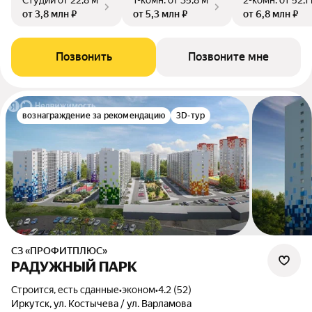
Студии
от 22,8 м²
1-комн.
от 35,8 м²
2-комн.
от 52,1
от 3,8 млн ₽
от 5,3 млн ₽
от 6,8 млн ₽
Позвонить
Позвоните мне
вознаграждение за рекомендацию
3D-тур
СЗ «ПРОФИТПЛЮС»
РАДУЖНЫЙ ПАРК
Строится, есть сданные
•
эконом
•
4.2 (52)
Иркутск, ул. Костычева / ул. Варламова