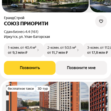
ГрандСтрой
СОЮЗ ПРИОРИТИ
Сдан
•
бизнес
•
4.4 (161)
Иркутск, ул. Улан-Баторская
1-комн.
от 40,4 м²
2-комн.
от 50,5 м²
3-комн.
от 112,
от 9,3 млн ₽
от 11,7 млн ₽
от 17,8 млн ₽
Позвонить
Позвоните мне
бесплатное такси
3D-тур