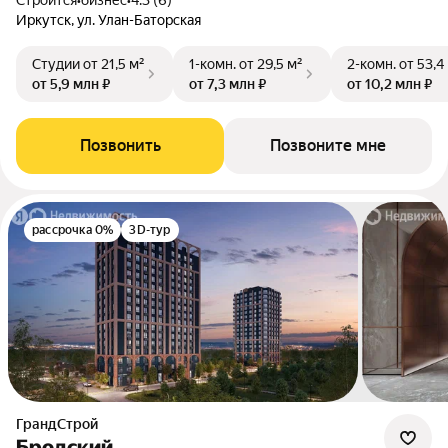
Строится
•
бизнес
•
4.3 (6)
Иркутск, ул. Улан-Баторская
Студии
от 21,5 м²
1-комн.
от 29,5 м²
2-комн.
от 53,4
от 5,9 млн ₽
от 7,3 млн ₽
от 10,2 млн ₽
Позвонить
Позвоните мне
рассрочка 0%
3D-тур
ГрандСтрой
Бродский