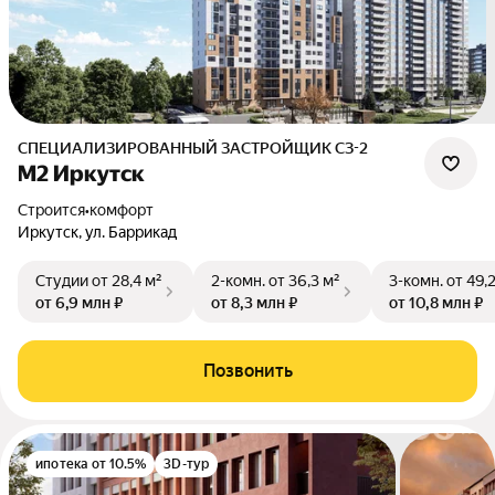
СПЕЦИАЛИЗИРОВАННЫЙ ЗАСТРОЙЩИК СЗ-2
М2 Иркутск
Строится
•
комфорт
Иркутск, ул. Баррикад
Студии
от 28,4 м²
2-комн.
от 36,3 м²
3-комн.
от 49,
от 6,9 млн ₽
от 8,3 млн ₽
от 10,8 млн ₽
Позвонить
ипотека от 10.5%
3D-тур