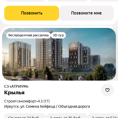
Позвонить
Позвоните мне
беспроцентная рассрочка
3D-тур
СЗ «АТРИУМ»
Крылья
Строится
•
комфорт
•
4.3 (17)
Иркутск, ул. Семена Хейфеца / Объездная дорога