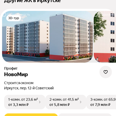
Другие ЖК в Иркутске
3D-тур
Профит
НовоМир
Строится
•
эконом
Иркутск, пер. 12-й Советский
1-комн.
от 23,6 м²
2-комн.
от 41,5 м²
3-комн.
от 65,9
от 3,3 млн ₽
от 5,8 млн ₽
от 7,9 млн ₽