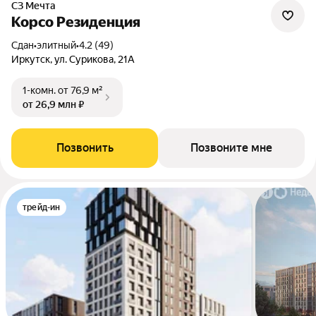
СЗ Мечта
Корсо Резиденция
Сдан
•
элитный
•
4.2 (49)
Иркутск, ул. Сурикова, 21А
1-комн.
от 76,9 м²
от 26,9 млн ₽
Позвонить
Позвоните мне
трейд-ин