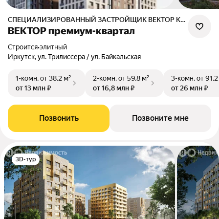
СПЕЦИАЛИЗИРОВАННЫЙ ЗАСТРОЙЩИК ВЕКТОР КВАРТАЛ
ВЕКТОР премиум-квартал
Строится
•
элитный
Иркутск, ул. Трилиссера / ул. Байкальская
1-комн.
от 38,2 м²
2-комн.
от 59,8 м²
3-комн.
от 91,2
от 13 млн ₽
от 16,8 млн ₽
от 26 млн ₽
Позвонить
Позвоните мне
3D-тур