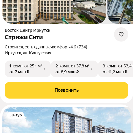
Восток Центр Иркутск
Стрижи Сити
Строится, есть сданные
•
комфорт
•
4.6 (734)
Иркутск, ул. Култукская
1-комн.
от 25,1 м²
2-комн.
от 37,8 м²
3-комн.
от 53,4
от 7 млн ₽
от 8,9 млн ₽
от 11,2 млн ₽
Позвонить
3D-тур