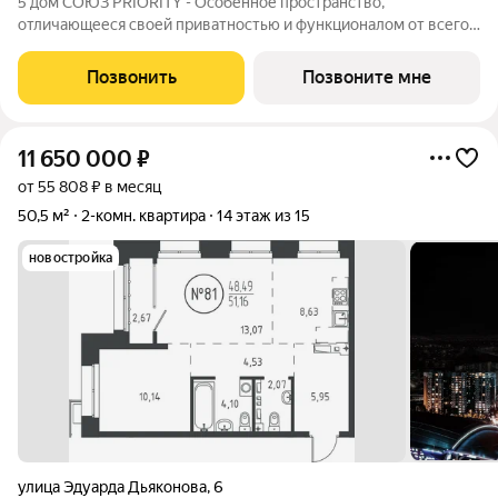
5 дом СОЮЗ PRIORITY - Особенное пространство,
отличающееся своей приватностью и функционалом от всего
объема жилого комплекса СОЮЗ PRIORITY. Чтобы каждый, кто
предпочитает более камерный формат жилья чувствовал себя
Позвонить
Позвоните мне
дома. Дом, обладающий потрясающими
11 650 000
₽
от 55 808 ₽ в месяц
50,5 м²
2-комн. квартира
14 этаж из 15
новостройка
улица Эдуарда Дьяконова
,
6