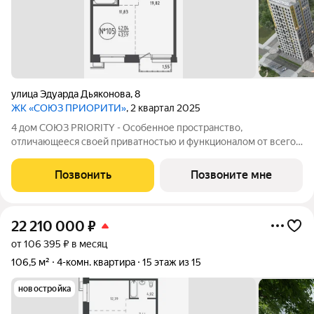
улица Эдуарда Дьяконова
,
8
ЖК «СОЮЗ ПРИОРИТИ»
, 2 квартал 2025
4 дом СОЮЗ PRIORITY - Особенное пространство,
отличающееся своей приватностью и функционалом от всего
объема жилого комплекса СОЮЗ PRIORITY. Чтобы каждый, кто
предпочитает более камерный формат жилья чувствовал себя
Позвонить
Позвоните мне
дома. Дом высотой 9 этажей с
22 210 000
₽
от 106 395 ₽ в месяц
106,5 м²
4-комн. квартира
15 этаж из 15
новостройка