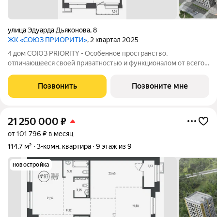
улица Эдуарда Дьяконова
,
8
ЖК «СОЮЗ ПРИОРИТИ»
, 2 квартал 2025
4 дом СОЮЗ PRIORITY - Особенное пространство,
отличающееся своей приватностью и функционалом от всего
объема жилого комплекса СОЮЗ PRIORITY. Чтобы каждый, кто
предпочитает более камерный формат жилья чувствовал себя
Позвонить
Позвоните мне
дома. Дом высотой 9 этажей с
21 250 000
₽
от 101 796 ₽ в месяц
114,7 м²
3-комн. квартира
9 этаж из 9
новостройка