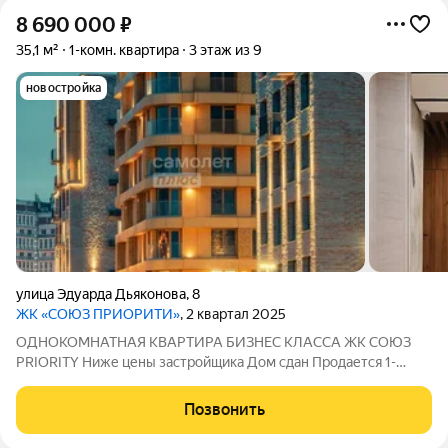
8 690 000
₽
35,1 м²
1-комн. квартира
3 этаж из 9
новостройка
улица Эдуарда Дьяконова
,
8
ЖК «СОЮЗ ПРИОРИТИ»
, 2 квартал 2025
ОДНОКОМНАТНАЯ КВАРТИРА БИЗНЕС КЛАССА ЖК СОЮЗ
PRIORITY Ниже цены застройщика Дом сдан Продается 1-
комнатная квартира площадью 35,1 м в современном жилом
комплексе «СОЮЗ PRIORITY». Адрес: г. Иркутск, ул. Эдуарда
Позвонить
Дьяконова, 8. Квартира расположена на