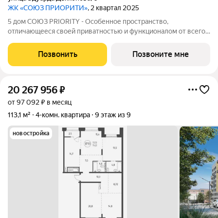
ЖК «СОЮЗ ПРИОРИТИ»
, 2 квартал 2025
5 дом СОЮЗ PRIORITY - Особенное пространство,
отличающееся своей приватностью и функционалом от всего
объема жилого комплекса СОЮЗ PRIORITY. Чтобы каждый, кто
предпочитает более камерный формат жилья чувствовал себя
Позвонить
Позвоните мне
дома. Дом, обладающий потрясающими
20 267 956
₽
от 97 092 ₽ в месяц
113,1 м²
4-комн. квартира
9 этаж из 9
новостройка