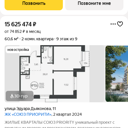
предпочитает более камерный формат жилья чувствовал себя
Позвонить
Позвоните мне
дома. Дом высотой 9 этажей с
15 625 474
₽
от 74 852 ₽ в месяц
60,6 м²
2-комн. квартира
9 этаж из 9
новостройка
3D-тур
улица Эдуара Дьяконова
,
11
ЖК «СОЮЗ ПРИОРИТИ»
, 2 квартал 2024
ЖИЛЫЕ КВАРТАЛЫ СОЮЗ PRIORITY уникальный проект с