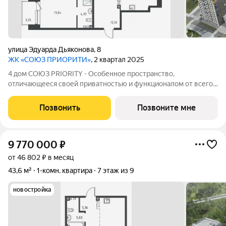
улица Эдуарда Дьяконова
,
8
ЖК «СОЮЗ ПРИОРИТИ»
, 2 квартал 2025
4 дом СОЮЗ PRIORITY - Особенное пространство,
отличающееся своей приватностью и функционалом от всего
объема жилого комплекса СОЮЗ PRIORITY. Чтобы каждый, кто
предпочитает более камерный формат жилья чувствовал себя
Позвонить
Позвоните мне
дома. Дом высотой 9 этажей с
9 770 000
₽
от 46 802 ₽ в месяц
43,6 м²
1-комн. квартира
7 этаж из 9
новостройка