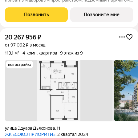
приватным дворовым пространством, подземным паркингом,
соседским центром, собственным плеихабом и развитои
инфраструктурои в сердце Свердловского района города
Позвонить
Позвоните мне
Иркутска. Уникальность ЖИЛЫХ КВАРТАЛОВ
20 267 956
₽
от 97 092 ₽ в месяц
113,1 м²
4-комн. квартира
9 этаж из 9
новостройка
улица Эдуара Дьяконова
,
11
ЖК «СОЮЗ ПРИОРИТИ»
, 2 квартал 2024