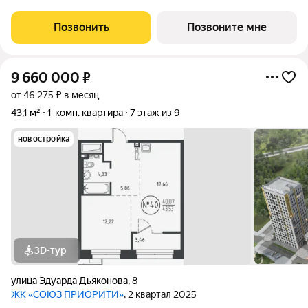
объема жилого комплекса СОЮЗ PRIORITY. Чтобы каждый, кто
предпочитает более камерный формат жилья чувствовал себя
Позвонить
Позвоните мне
дома. Дом, обладающий потрясающими
9 660 000
₽
от 46 275 ₽ в месяц
43,1 м²
1-комн. квартира
7 этаж из 9
новостройка
3D-тур
улица Эдуарда Дьяконова
,
8
ЖК «СОЮЗ ПРИОРИТИ»
, 2 квартал 2025