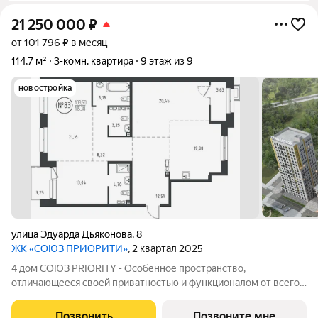
21 250 000
₽
от 101 796 ₽ в месяц
114,7 м²
3-комн. квартира
9 этаж из 9
новостройка
улица Эдуарда Дьяконова
,
8
ЖК «СОЮЗ ПРИОРИТИ»
, 2 квартал 2025
4 дом СОЮЗ PRIORITY - Особенное пространство,
отличающееся своей приватностью и функционалом от всего
объема жилого комплекса СОЮЗ PRIORITY. Чтобы каждый, кто
предпочитает более камерный формат жилья чувствовал себя
Позвонить
Позвоните мне