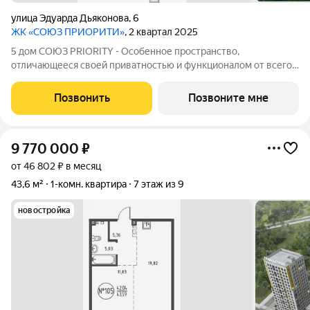
улица Эдуарда Дьяконова
,
6
ЖК «СОЮЗ ПРИОРИТИ»
, 2 квартал 2025
5 дом СОЮЗ PRIORITY - Особенное пространство,
отличающееся своей приватностью и функционалом от всего
объема жилого комплекса СОЮЗ PRIORITY. Чтобы каждый, кто
предпочитает более камерный формат жилья чувствовал себя
Позвонить
Позвоните мне
дома. Дом, обладающий потрясающими
9 770 000
₽
от 46 802 ₽ в месяц
43,6 м²
1-комн. квартира
7 этаж из 9
новостройка