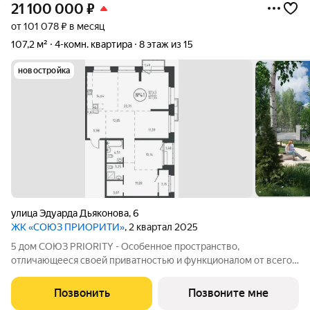
21 100 000
₽
от 101 078 ₽ в месяц
107,2 м²
4-комн. квартира
8 этаж из 15
новостройка
улица Эдуарда Дьяконова
,
6
ЖК «СОЮЗ ПРИОРИТИ»
, 2 квартал 2025
5 дом СОЮЗ PRIORITY - Особенное пространство,
отличающееся своей приватностью и функционалом от всего
объема жилого комплекса СОЮЗ PRIORITY. Чтобы каждый, кто
предпочитает более камерный формат жилья чувствовал себя
Позвонить
Позвоните мне
дома. Дом, обладающий потрясающими