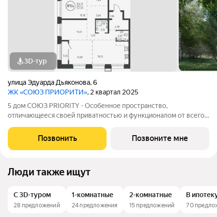
3D-тур
улица Эдуарда Дьяконова
,
6
ЖК «СОЮЗ ПРИОРИТИ»
, 2 квартал 2025
5 дом СОЮЗ PRIORITY - Особенное пространство,
отличающееся своей приватностью и функционалом от всего
объема жилого комплекса СОЮЗ PRIORITY. Чтобы каждый, кто
предпочитает более камерный формат жилья чувствовал себя
Позвонить
Позвоните мне
дома. Дом, обладающий потрясающими
Люди также ищут
С 3D-туром
1-комнатные
2-комнатные
В ипотек
28 предложений
24 предложения
15 предложений
70 предло