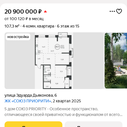
20 900 000
₽
от 100 120 ₽ в месяц
107,3 м²
4-комн. квартира
6 этаж из 15
новостройка
улица Эдуарда Дьяконова
,
6
ЖК «СОЮЗ ПРИОРИТИ»
, 2 квартал 2025
5 дом СОЮЗ PRIORITY - Особенное пространство,
отличающееся своей приватностью и функционалом от всего
объема жилого комплекса СОЮЗ PRIORITY. Чтобы каждый, кто
предпочитает более камерный формат жилья чувствовал себя