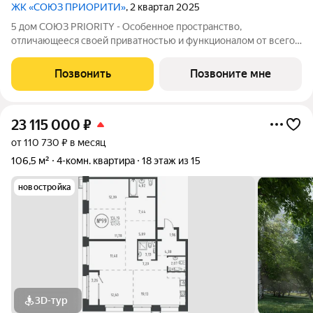
ЖК «СОЮЗ ПРИОРИТИ»
, 2 квартал 2025
5 дом СОЮЗ PRIORITY - Особенное пространство,
отличающееся своей приватностью и функционалом от всего
объема жилого комплекса СОЮЗ PRIORITY. Чтобы каждый, кто
предпочитает более камерный формат жилья чувствовал себя
Позвонить
Позвоните мне
дома. Дом, обладающий потрясающими
23 115 000
₽
от 110 730 ₽ в месяц
106,5 м²
4-комн. квартира
18 этаж из 15
новостройка
3D-тур