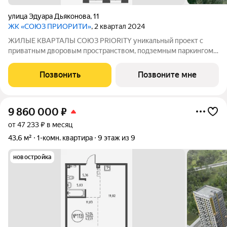
улица Эдуара Дьяконова
,
11
ЖК «СОЮЗ ПРИОРИТИ»
, 2 квартал 2024
ЖИЛЫЕ КВАРТАЛЫ СОЮЗ PRIORITY уникальный проект с
приватным дворовым пространством, подземным паркингом,
соседским центром, собственным плеихабом и развитои
инфраструктурои в сердце Свердловского района города
Позвонить
Позвоните мне
Иркутска. Уникальность ЖИЛЫХ КВАРТАЛОВ
9 860 000
₽
от 47 233 ₽ в месяц
43,6 м²
1-комн. квартира
9 этаж из 9
новостройка