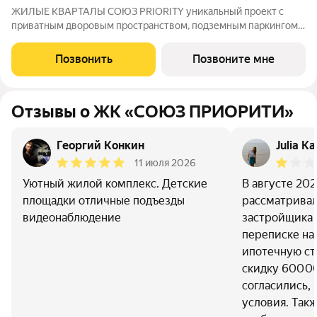
ЖИЛЫЕ КВАРТАЛЫ СОЮЗ PRIORITY уникальный проект с
приватным дворовым пространством, подземным паркингом,
соседским центром, собственным плеихабом и развитои
инфраструктурои в сердце Свердловского района города
Позвонить
Позвоните мне
Иркутска. Уникальность ЖИЛЫХ КВАРТАЛОВ
Отзывы о ЖК «СОЮЗ ПРИОРИТИ»
Георгий Конкин
Julia K
11 июля 2026
Уютный жилой комплекс. Детские
В августе 202
площадки отличные подъезды
рассматривал
видеонаблюдение
застройщика 
переписке н
ипотечную ст
скидку 600 0
согласились, 
условия. Так