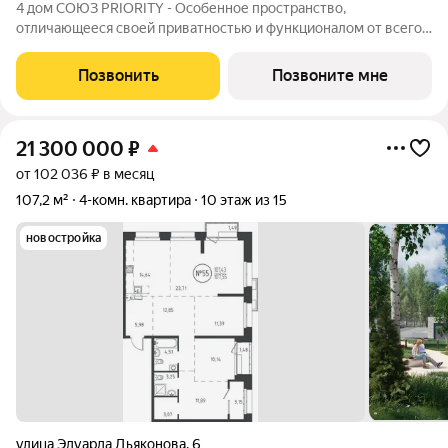
4 дом СОЮЗ PRIORITY - Особенное пространство,
отличающееся своей приватностью и функционалом от всего
объема жилого комплекса СОЮЗ PRIORITY. Чтобы каждый, кто
предпочитает более камерный формат жилья чувствовал себя
Позвонить
Позвоните мне
дома. Дом высотой 9 этажей с
21 300 000
₽
от 102 036 ₽ в месяц
107,2 м²
4-комн. квартира
10 этаж из 15
новостройка
улица Эдуарда Дьяконова
,
6