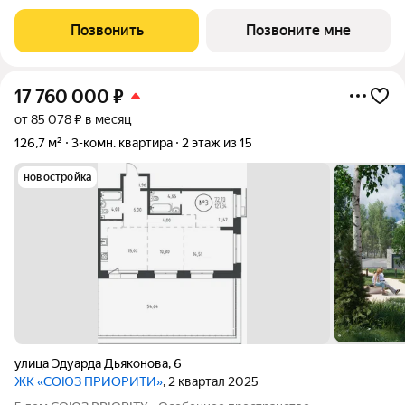
объема жилого комплекса СОЮЗ PRIORITY. Чтобы каждый, кто
предпочитает более камерный формат жилья чувствовал себя
Позвонить
Позвоните мне
дома. Дом, обладающий потрясающими
17 760 000
₽
от 85 078 ₽ в месяц
126,7 м²
3-комн. квартира
2 этаж из 15
новостройка
улица Эдуарда Дьяконова
,
6
ЖК «СОЮЗ ПРИОРИТИ»
, 2 квартал 2025