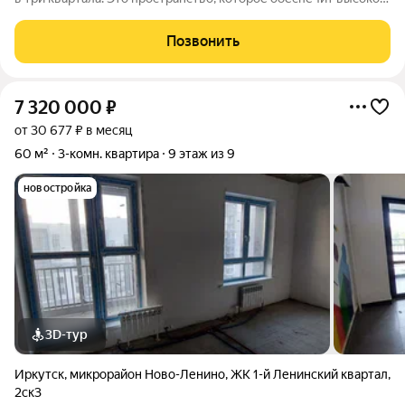
качество жизни современного человека. Особое внимание
уделено функциональности, комфорту и безопасности. Над
Позвонить
проектом трудились
7 320 000
₽
от 30 677 ₽ в месяц
60 м²
3-комн. квартира
9 этаж из 9
новостройка
3D-тур
Иркутск
,
микрорайон Ново-Ленино
,
ЖК 1-й Ленинский квартал
,
2ск3