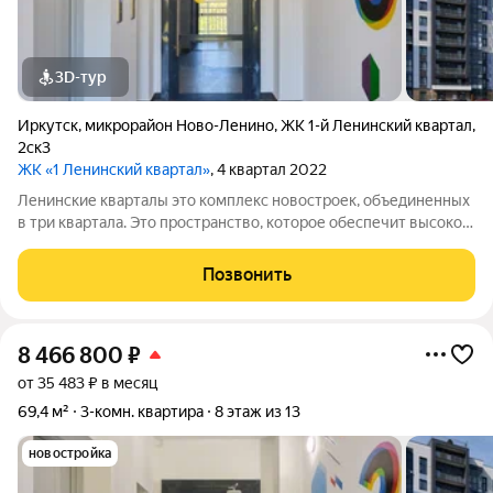
3D-тур
Иркутск
,
микрорайон Ново-Ленино
,
ЖК 1-й Ленинский квартал
,
2ск3
ЖК «1 Ленинский квартал»
, 4 квартал 2022
Ленинские кварталы это комплекс новостроек, объединенных
в три квартала. Это пространство, которое обеспечит высокое
качество жизни современного человека. Особое внимание
уделено функциональности, комфорту и безопасности. Над
Позвонить
проектом трудились
8 466 800
₽
от 35 483 ₽ в месяц
69,4 м²
3-комн. квартира
8 этаж из 13
новостройка