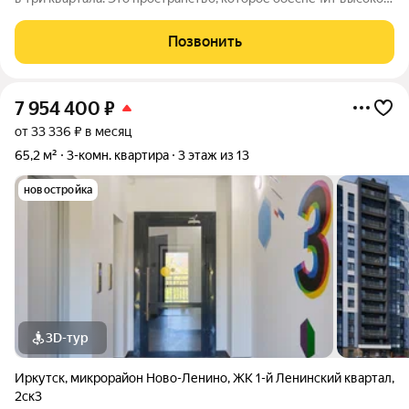
качество жизни современного человека. Особое внимание
уделено функциональности, комфорту и безопасности. Над
Позвонить
проектом трудились
7 954 400
₽
от 33 336 ₽ в месяц
65,2 м²
3-комн. квартира
3 этаж из 13
новостройка
3D-тур
Иркутск
,
микрорайон Ново-Ленино
,
ЖК 1-й Ленинский квартал
,
2ск3