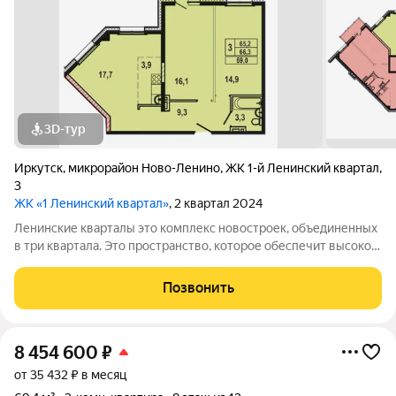
3D-тур
Иркутск
,
микрорайон Ново-Ленино
,
ЖК 1-й Ленинский квартал
,
3
ЖК «1 Ленинский квартал»
, 2 квартал 2024
Ленинские кварталы это комплекс новостроек, объединенных
в три квартала. Это пространство, которое обеспечит высокое
качество жизни современного человека. Особое внимание
уделено функциональности, комфорту и безопасности. Над
Позвонить
проектом трудились
8 454 600
₽
от 35 432 ₽ в месяц