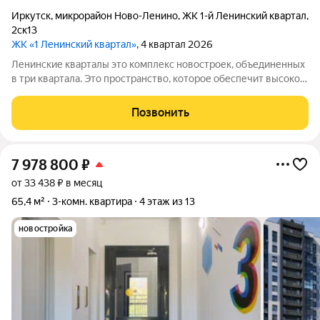
Иркутск
,
микрорайон Ново-Ленино
,
ЖК 1-й Ленинский квартал
,
2ск13
ЖК «1 Ленинский квартал»
, 4 квартал 2026
Ленинские кварталы это комплекс новостроек, объединенных
в три квартала. Это пространство, которое обеспечит высокое
качество жизни современного человека. Особое внимание
уделено функциональности, комфорту и безопасности. Над
Позвонить
проектом трудились
7 978 800
₽
от 33 438 ₽ в месяц
65,4 м²
3-комн. квартира
4 этаж из 13
новостройка