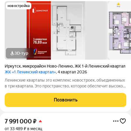
новостройка
3D-тур
Иркутск
,
микрорайон Ново-Ленино
,
ЖК 1-й Ленинский квартал
ЖК «1 Ленинский квартал»
, 4 квартал 2026
Ленинские кварталы это комплекс новостроек, объединенных
в три квартала. Это пространство, которое обеспечит высокое
качество жизни современного человека. Особое внимание
уделено функциональности, комфорту и безопасности. Над
Позвонить
проектом трудились
7 991 000
₽
от 33 489 ₽ в месяц