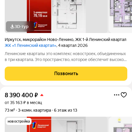
3D-тур
Иркутск
,
микрорайон Ново-Ленино
,
ЖК 1-й Ленинский квартал
ЖК «1 Ленинский квартал»
, 4 квартал 2026
Ленинские кварталы это комплекс новостроек, объединенных
в три квартала. Это пространство, которое обеспечит высокое
качество жизни современного человека. Особое внимание
уделено функциональности, комфорту и безопасности. Над
Позвонить
проектом трудились
8 390 400
₽
от 35 163 ₽ в месяц
73 м²
3-комн. квартира
6 этаж из 13
новостройка