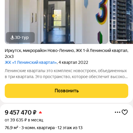
3D-тур
Иркутск
,
микрорайон Ново-Ленино
,
ЖК 1-й Ленинский квартал
,
2ск3
ЖК «1 Ленинский квартал»
, 4 квартал 2022
Ленинские кварталы это комплекс новостроек, объединенных
в три квартала. Это пространство, которое обеспечит высокое
качество жизни современного человека. Особое внимание
уделено функциональности, комфорту и безопасности. Над
Позвонить
проектом трудились
9 457 470
₽
от 39 635 ₽ в месяц
76,9 м²
3-комн. квартира
12 этаж из 13