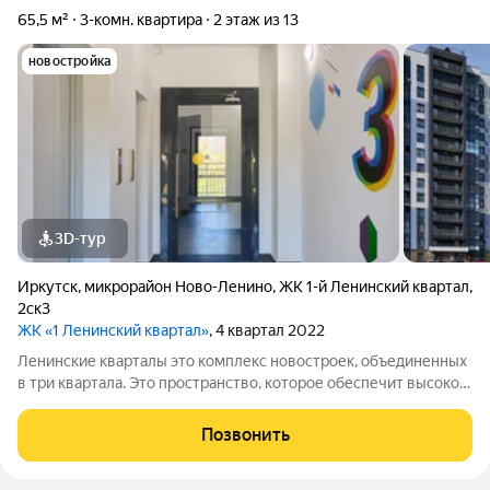
65,5 м²
3-комн. квартира
2 этаж из 13
новостройка
3D-тур
Иркутск
,
микрорайон Ново-Ленино
,
ЖК 1-й Ленинский квартал
,
2ск3
ЖК «1 Ленинский квартал»
, 4 квартал 2022
Ленинские кварталы это комплекс новостроек, объединенных
в три квартала. Это пространство, которое обеспечит высокое
качество жизни современного человека. Особое внимание
уделено функциональности, комфорту и безопасности. Над
Позвонить
проектом трудились