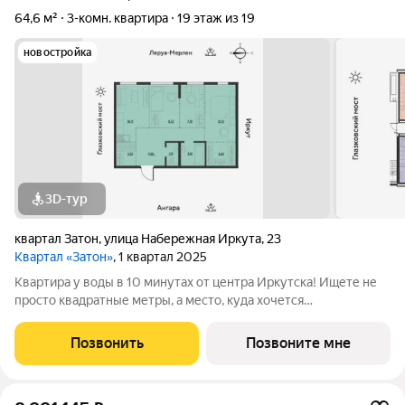
64,6 м²
3-комн. квартира
19 этаж из 19
новостройка
3D-тур
квартал Затон
,
улица Набережная Иркута
,
23
Квартал «Затон»
, 1 квартал 2025
Квартира у воды в 10 минутах от центра Иркутска! Ищете не
просто квадратные метры, а место, куда хочется
возвращаться? Добро пожаловать в Квартал «Затон»
уникальный жилой комплекс на первой береговой линии,
Позвонить
Позвоните мне
расположенный на живописном полуострове в