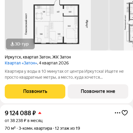
3D-тур
Иркутск
,
квартал Затон
,
ЖК Затон
Квартал «Затон»
, 4 квартал 2026
Квартира у воды в 10 минутах от центра Иркутска! Ищете не
просто квадратные метры, а место, куда хочется
возвращаться? Добро пожаловать в Квартал «Затон»
уникальный жилой комплекс на первой береговой линии,
Позвонить
Позвоните мне
расположенный на живописном полуострове в
9 124 088
₽
от 38 238 ₽ в месяц
70 м²
3-комн. квартира
12 этаж из 19