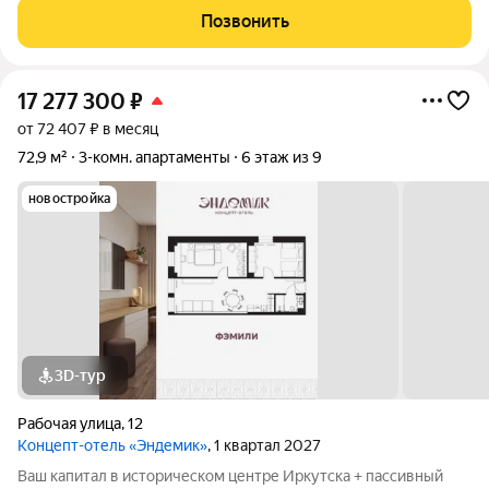
технологиями и удобствами. Вокруг ЖК раскинулись улочки,
Позвонить
хранящие в себе воспоминания,
17 277 300
₽
от 72 407 ₽ в месяц
72,9 м²
3-комн. апартаменты
6 этаж из 9
новостройка
3D-тур
Рабочая улица
,
12
Концепт-отель «Эндемик»
, 1 квартал 2027
Ваш капитал в историческом центре Иркутска + пассивный