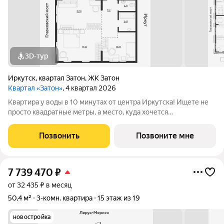
3D-тур
Иркутск
,
квартал Затон
,
ЖК Затон
Квартал «Затон»
, 4 квартал 2026
Квартира у воды в 10 минутах от центра Иркутска! Ищете не
просто квадратные метры, а место, куда хочется
возвращаться? Добро пожаловать в Квартал «Затон»
уникальный жилой комплекс на первой береговой линии,
Позвонить
Позвоните мне
расположенный на живописном полуострове в
7 739 470
₽
от 32 435 ₽ в месяц
50,4 м²
3-комн. квартира
15 этаж из 19
новостройка