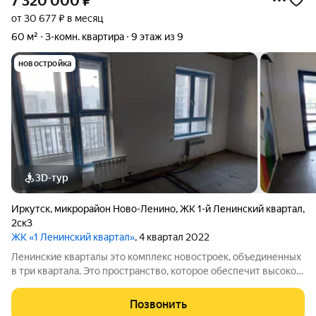
7 320 000
₽
от 30 677 ₽ в месяц
60 м²
3-комн. квартира
9 этаж из 9
новостройка
3D-тур
Иркутск
,
микрорайон Ново-Ленино
,
ЖК 1-й Ленинский квартал
,
2ск3
ЖК «1 Ленинский квартал»
, 4 квартал 2022
Ленинские кварталы это комплекс новостроек, объединенных
в три квартала. Это пространство, которое обеспечит высокое
качество жизни современного человека. Особое внимание
уделено функциональности, комфорту и безопасности. Над
Позвонить
проектом трудились