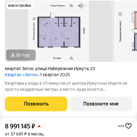
новостройка
3D-тур
квартал Затон
,
улица Набережная Иркута
,
23
Квартал «Затон»
, 1 квартал 2025
Квартира у воды в 10 минутах от центра Иркутска! Ищете не
просто квадратные метры, а место, куда хочется
возвращаться? Добро пожаловать в Квартал «Затон»
уникальный жилой комплекс на первой береговой линии,
Позвонить
Позвоните мне
расположенный на живописном полуострове в
8 991 145
₽
от 37 681 ₽ в месяц