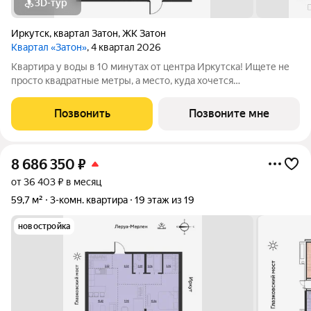
3D-тур
Иркутск
,
квартал Затон
,
ЖК Затон
Квартал «Затон»
, 4 квартал 2026
Квартира у воды в 10 минутах от центра Иркутска! Ищете не
просто квадратные метры, а место, куда хочется
возвращаться? Добро пожаловать в Квартал «Затон»
уникальный жилой комплекс на первой береговой линии,
Позвонить
Позвоните мне
расположенный на живописном полуострове в
8 686 350
₽
от 36 403 ₽ в месяц
59,7 м²
3-комн. квартира
19 этаж из 19
новостройка