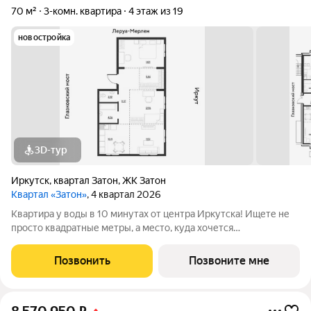
70 м²
3-комн. квартира
4 этаж из 19
новостройка
3D-тур
Иркутск
,
квартал Затон
,
ЖК Затон
Квартал «Затон»
, 4 квартал 2026
Квартира у воды в 10 минутах от центра Иркутска! Ищете не
просто квадратные метры, а место, куда хочется
возвращаться? Добро пожаловать в Квартал «Затон»
уникальный жилой комплекс на первой береговой линии,
Позвонить
Позвоните мне
расположенный на живописном полуострове в