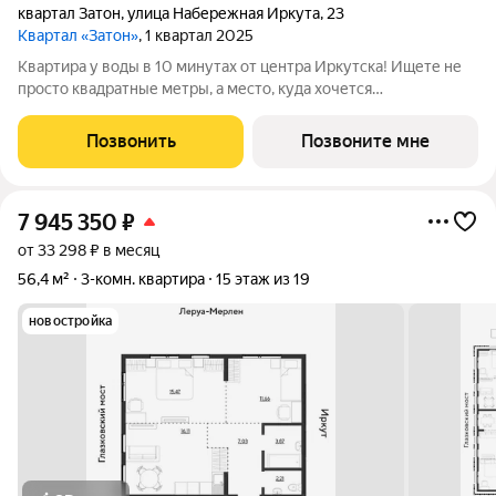
квартал Затон
,
улица Набережная Иркута
,
23
Квартал «Затон»
, 1 квартал 2025
Квартира у воды в 10 минутах от центра Иркутска! Ищете не
просто квадратные метры, а место, куда хочется
возвращаться? Добро пожаловать в Квартал «Затон»
уникальный жилой комплекс на первой береговой линии,
Позвонить
Позвоните мне
расположенный на живописном полуострове в
7 945 350
₽
от 33 298 ₽ в месяц
56,4 м²
3-комн. квартира
15 этаж из 19
новостройка