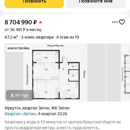
Позвонить
Позвоните мне
расположенный на живописном полуострове в
8 704 990
₽
от 36 481 ₽ в месяц
67,2 м²
3-комн. квартира
4 этаж из 19
новостройка
3D-тур
Иркутск
,
квартал Затон
,
ЖК Затон
Квартал «Затон»
, 4 квартал 2026
Квартира у воды в 10 минутах от центра Иркутска! Ищете не
просто квадратные метры, а место, куда хочется