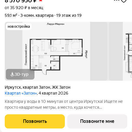
8 570 950
₽
от 35 920 ₽ в месяц
59,1 м²
3-комн. квартира
19 этаж из 19
новостройка
3D-тур
Иркутск
,
квартал Затон
,
ЖК Затон
Квартал «Затон»
, 4 квартал 2026
Квартира у воды в 10 минутах от центра Иркутска! Ищете не
просто квадратные метры, а место, куда хочется
возвращаться? Добро пожаловать в Квартал «Затон»
уникальный жилой комплекс на первой береговой линии,
Позвонить
Позвоните мне
расположенный на живописном полуострове в