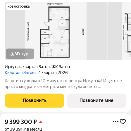
новостройка
3D-тур
Иркутск
,
квартал Затон
,
ЖК Затон
Квартал «Затон»
, 4 квартал 2026
Квартира у воды в 10 минутах от центра Иркутска! Ищете не
просто квадратные метры, а место, куда хочется
возвращаться? Добро пожаловать в Квартал «Затон»
уникальный жилой комплекс на первой береговой линии,
Позвонить
Позвоните мне
расположенный на живописном полуострове в
9 399 300
₽
от 39 391 ₽ в месяц