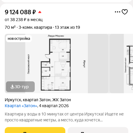
9 124 088
₽
от 38 238 ₽ в месяц
70 м²
3-комн. квартира
13 этаж из 19
новостройка
3D-тур
Иркутск
,
квартал Затон
,
ЖК Затон
Квартал «Затон»
, 4 квартал 2026
Квартира у воды в 10 минутах от центра Иркутска! Ищете не
просто квадратные метры, а место, куда хочется
возвращаться? Добро пожаловать в Квартал «Затон»
уникальный жилой комплекс на первой береговой линии,