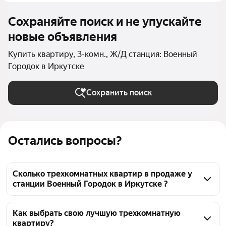
Сохраняйте поиск и не упускайте
новые объявления
Купить квартиру, 3-комн., Ж/Д станция: Военный
Городок в Иркутске
Сохранить поиск
Остались вопросы?
Сколько трехкомнатных квартир в продаже у
станции Военный Городок в Иркутске ?
На Яндекс Недвижимости в продаже у станции 
Военный Городок в Иркутске 138 трехкомнатных 
Как выбрать свою лучшую трехкомнатную
квартиру?
квартир 138 объявлений от застройщиков