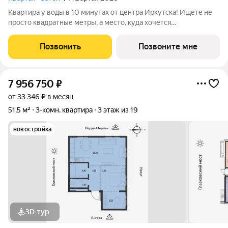
Квартира у воды в 10 минутах от центра Иркутска! Ищете не
просто квадратные метры, а место, куда хочется
возвращаться? Добро пожаловать в Квартал «Затон»
уникальный жилой комплекс на первой береговой линии,
Позвонить
Позвоните мне
расположенный на живописном полуострове в
7 956 750
₽
от 33 346 ₽ в месяц
51,5 м²
3-комн. квартира
3 этаж из 19
новостройка
3D-тур