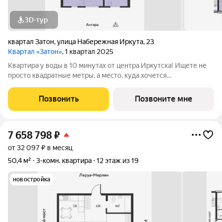
3D-тур
квартал Затон
,
улица Набережная Иркута
,
23
Квартал «Затон»
, 1 квартал 2025
Квартира у воды в 10 минутах от центра Иркутска! Ищете не
просто квадратные метры, а место, куда хочется
возвращаться? Добро пожаловать в Квартал «Затон»
уникальный жилой комплекс на первой береговой линии,
Позвонить
Позвоните мне
расположенный на живописном полуострове в
7 658 798
₽
от 32 097 ₽ в месяц
50,4 м²
3-комн. квартира
12 этаж из 19
новостройка