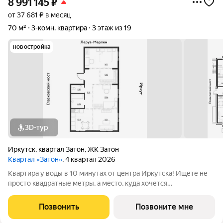
8 991 145
₽
от 37 681 ₽ в месяц
70 м²
3-комн. квартира
3 этаж из 19
новостройка
3D-тур
Иркутск
,
квартал Затон
,
ЖК Затон
Квартал «Затон»
, 4 квартал 2026
Квартира у воды в 10 минутах от центра Иркутска! Ищете не
просто квадратные метры, а место, куда хочется
возвращаться? Добро пожаловать в Квартал «Затон»
уникальный жилой комплекс на первой береговой линии,
Позвонить
Позвоните мне
расположенный на живописном полуострове в