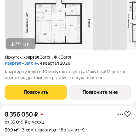
3D-тур
Иркутск
,
квартал Затон
,
ЖК Затон
Квартал «Затон»
, 4 квартал 2026
Квартира у воды в 10 минутах от центра Иркутска! Ищете не
просто квадратные метры, а место, куда хочется
возвращаться? Добро пожаловать в Квартал «Затон»
уникальный жилой комплекс на первой береговой линии,
Позвонить
Позвоните мне
расположенный на живописном полуострове в
8 356 050
₽
от 35 019 ₽ в месяц
59,9 м²
3-комн. квартира
18 этаж из 19