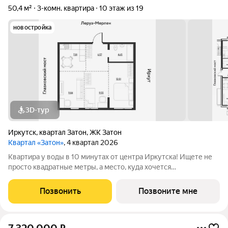
50,4 м²
3-комн. квартира
10 этаж из 19
новостройка
3D-тур
Иркутск
,
квартал Затон
,
ЖК Затон
Квартал «Затон»
, 4 квартал 2026
Квартира у воды в 10 минутах от центра Иркутска! Ищете не
просто квадратные метры, а место, куда хочется
возвращаться? Добро пожаловать в Квартал «Затон»
уникальный жилой комплекс на первой береговой линии,
Позвонить
Позвоните мне
расположенный на живописном полуострове в