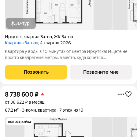
3D-тур
Иркутск
,
квартал Затон
,
ЖК Затон
Квартал «Затон»
, 4 квартал 2026
Квартира у воды в 10 минутах от центра Иркутска! Ищете не
просто квадратные метры, а место, куда хочется
возвращаться? Добро пожаловать в Квартал «Затон»
уникальный жилой комплекс на первой береговой линии,
Позвонить
Позвоните мне
расположенный на живописном полуострове в
8 738 600
₽
от 36 622 ₽ в месяц
67,2 м²
3-комн. квартира
7 этаж из 19
новостройка