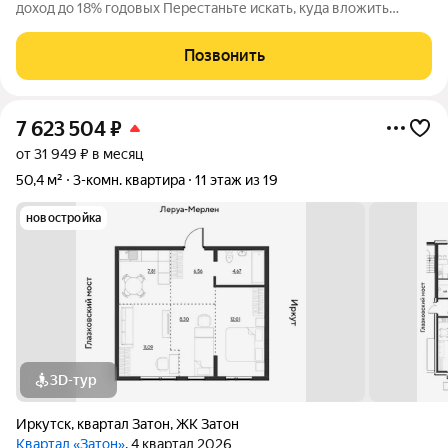
доход до 18% годовых Перестаньте искать, куда вложить
деньги. Умные инвестиции сами находят вас. Первый в городе
апарт-отель 4 «Эндемик» это не просто недвижимость. Это
Позвонить
готовый бизнес-инструмент
7 623 504
₽
от 31 949 ₽ в месяц
50,4 м²
3-комн. квартира
11 этаж из 19
новостройка
3D-тур
Иркутск
,
квартал Затон
,
ЖК Затон
Квартал «Затон»
, 4 квартал 2026