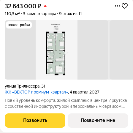
32 643 000
₽
110,3 м²
3-комн. квартира
9 этаж из 11
новостройка
улица Трилиссера
,
31
ЖК «ВЕКТОР премиум-квартал»
, 4 квартал 2027
Новый уровень комфорта: жилой комплекс в центре Иркутска
с собственной инфраструктурой и персональным сервисом.
Мы не просто строим дома. Для нас важно создать квартал, где
ваше приватное частное пространство комфортно граничит с
Позвонить
Позвоните мне
продуманной