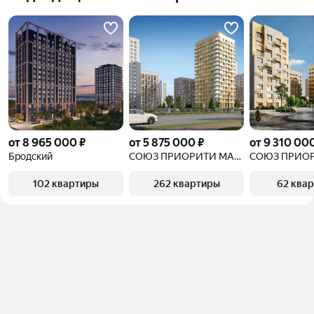
от 8 965 000 ₽
от 5 875 000 ₽
от 9 310 00
Бродский
СОЮЗ ПРИОРИТИ МАКС
СОЮЗ ПРИО
102 квартиры
262 квартиры
62 ква