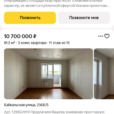
Информация о площади квартиры носит ознакомительный
характер, не является публичной офертой.Указана проектная
площадь квартиры с балконом/лоджией без применения
понижающих коэффициентов. Возможно отклонение
Позвонить
Позвоните мне
фактической площади квартиры в пределах 5%.
10 700 000
₽
81,5 м²
3-комн. квартира
11 этаж из 15
Байкальская улица
,
236Б/5
Арт. 139822919 Предлагаем Вашему вниманию просторную