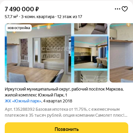
7 490 000
₽
57,7 м²
3-комн. квартира
12 этаж из 17
новостройка
Иркутский муниципальный округ
,
рабочий посёлок Маркова
,
жилой комплекс Южный Парк
,
1
ЖК «Южный парк»
, 4 квартал 2018
Арт. 135288392 Базовая ипотека от 11.75%, с ежемесячным
платежом в 35 тысяч рублей. опция компании Самолет плюс!
Приглашаем к просмотру и покупке!!! Готовая к жизни Евро-3 с
дизайнерским-ремонтом и видом на лес в ЖК «Южный Парк»!
Позвонить