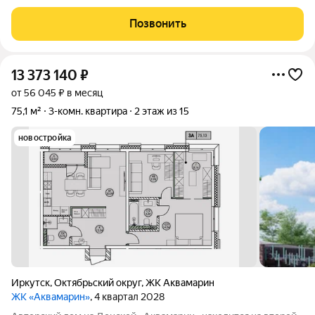
«Новый Город-3»). Дабы не занимать Вас бесконечными ИИ-
формулировками о том, какая данная квартира распрекрасная,
Позвонить
уникальная и "luxury"
13 373 140
₽
от 56 045 ₽ в месяц
75,1 м²
3-комн. квартира
2 этаж из 15
новостройка
Иркутск
,
Октябрьский округ
,
ЖК Аквамарин
ЖК «Аквамарин»
, 4 квартал 2028