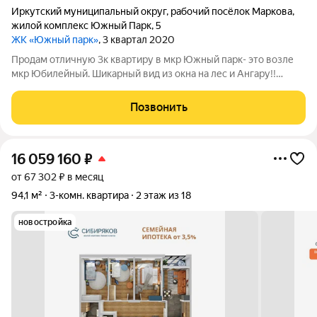
Иркутский муниципальный округ
,
рабочий посёлок Маркова
,
жилой комплекс Южный Парк
,
5
ЖК «Южный парк»
, 3 квартал 2020
Продам отличную 3к квартиру в мкр Южный парк- это возле
мкр Юбилейный. Шикарный вид из окна на лес и Ангару!!
Свежий воздух, т.к. мкр находится в окружении леса. Рядом
много магазинчиков, пункты выдачи, супермаркет Абсолют.
Позвонить
Ремонт выполнен
16 059 160
₽
от 67 302 ₽ в месяц
94,1 м²
3-комн. квартира
2 этаж из 18
новостройка