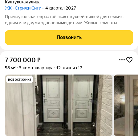
Култукская улица
ЖК «Стрижи Сити»
, 4 квартал 2027
Прямоугольная евро«трёшка» с кухней-нишей для семьи с
одним или двумя однополыми детьми. Жилые комнаты
прямоугольной формы, окна выходят на запад, на ул.
Култукскую. Санузел совмещенный. В коридоре удобная ниша
Позвонить
под шкаф-купе.
7 700 000
₽
58 м²
3-комн. квартира
12 этаж из 17
новостройка