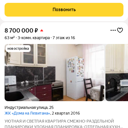
Угловое расположение окон на три стороны: запад, север и
восток обеспечат вашу семью большим количеством
Позвонить
солнечного света в течение дня.
8 700 000
₽
63 м²
3-комн. квартира
7 этаж из 16
новостройка
Индустриальная улица
,
25
ЖК «Дома на Левитана»
, 2 квартал 2016
УЮТНАЯ И СBЕТЛАЯ КВАРТИРА СМЕЖНО-РАЗДЕЛЬНОЙ
ПЛАНИРОВКИ УДОБНАЯ ПЛAHИРОBКA: ОТДЕЛЬНАЯ КУХНЯ,