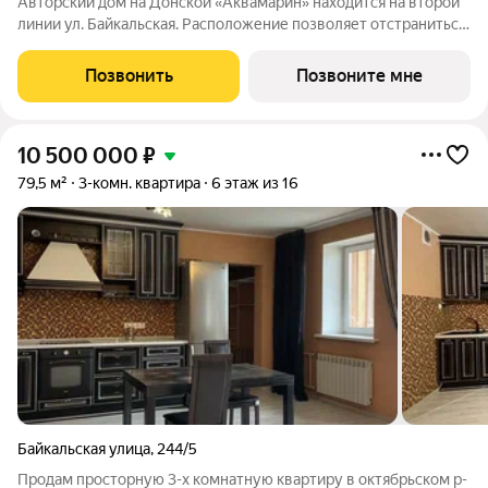
Авторский дом на Донской «Аквамарин» находится на второй
линии ул. Байкальская. Расположение позволяет отстраниться
от городской суеты, но сохраняет все преимущества жизни в
самом престижном районе Иркутска. Выбирая жилой
Позвонить
Позвоните мне
комплекс «Аквамарин», вы
10 500 000
₽
79,5 м²
3-комн. квартира
6 этаж из 16
Байкальская улица
,
244/5
Продам просторную 3-х комнатную квартиру в октябрьском р-