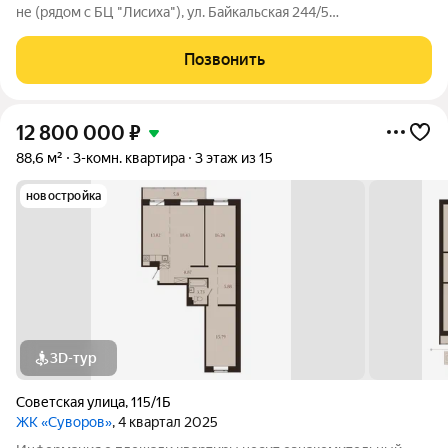
не (рядом с БЦ "Лисиха"), ул. Байкальская 244/5
расположенную на 6 этаже 16-ти этажного дома. Общая
площадь квартиры 79.5 кв.м., + застекленная лоджия +
Позвонить
французский балкон. Спальня-13 кв.м.
12 800 000
₽
88,6 м²
3-комн. квартира
3 этаж из 15
новостройка
3D-тур
Советская улица
,
115/1Б
ЖК «Суворов»
, 4 квартал 2025