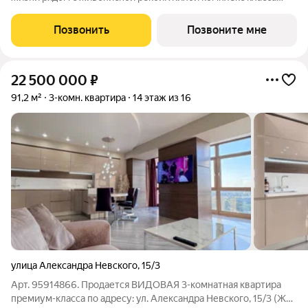
бизнес-лайт расположен на улице Баррикад всего в 10
минутах от центра города. Гармония природы и городской
Позвонить
Позвоните мне
инфраструктуры создает
22 500 000
₽
91,2 м²
3-комн. квартира
14 этаж из 16
улица Александра Невского
,
15/3
Арт. 95914866. Продается ВИДОВАЯ 3-комнатная квартира
премиум-класса по адресу: ул. Александра Невского, 15/3 (ЖК