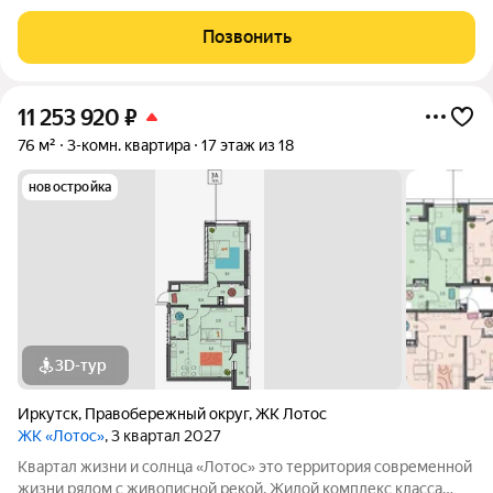
Просторная, светлая, уютная для комфортного проживания
семьи. В квартире практически не жили. Общая площадь 80
Позвонить
кв.м. Три комнаты: отдельная детская,
11 253 920
₽
76 м²
3-комн. квартира
17 этаж из 18
новостройка
3D-тур
Иркутск
,
Правобережный округ
,
ЖК Лотос
ЖК «Лотос»
, 3 квартал 2027
Квартал жизни и солнца «Лотос» это территория современной
жизни рядом с живописной рекой. Жилой комплекс класса