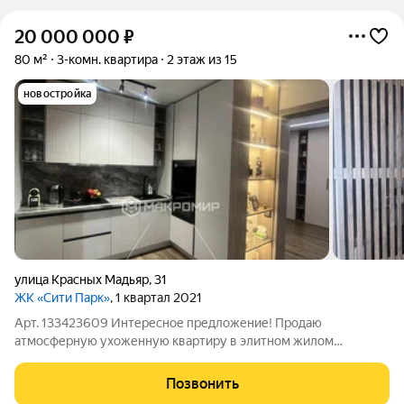
20 000 000
₽
80 м²
3-комн. квартира
2 этаж из 15
новостройка
улица Красных Мадьяр
,
31
ЖК «Сити Парк»
, 1 квартал 2021
Арт. 133423609 Интересное предложение! Продаю
атмосферную ухоженную квартиру в элитном жилом
комплексе Сити Парк. Дом 2021 года постройки с красивой
архитектурой, закрытой территорией, подземной парковкой.
Позвонить
Все в шаговой доступности ( МТЦ Новый, парк