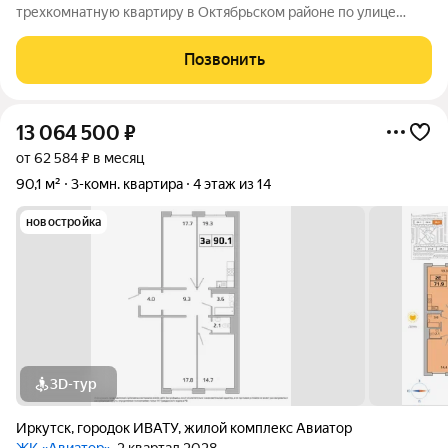
трехкомнатную квартиру в Октябрьском районе по улице
Байкальская 236 Б/5 расположенную на 11 этаже
пятнадцатиэтажного дома. Дом у набережной Ангары.
Позвонить
СМОТРИ ВИДЕООБЗОР ЭТОГО ОБЪЕКТА Отличная
13 064 500
₽
от 62 584 ₽ в месяц
90,1 м²
3-комн. квартира
4 этаж из 14
новостройка
3D-тур
Иркутск
,
городок ИВАТУ
,
жилой комплекс Авиатор