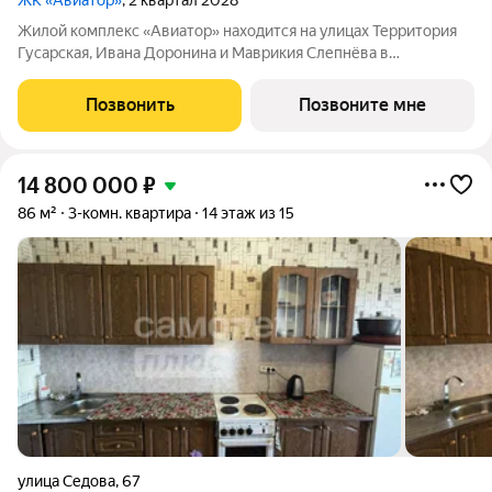
ЖК «Авиатор»
, 2 квартал 2028
Жилой комплекс «Авиатор» находится на улицах Территория
Гусарская, Ивана Доронина и Маврикия Слепнёва в
Октябрьском районе. Расположение идеально для тех, кому
важно быстро добраться до центра города. Хорошая
Позвонить
Позвоните мне
транспортная развязка с большим
14 800 000
₽
86 м²
3-комн. квартира
14 этаж из 15
улица Седова
,
67