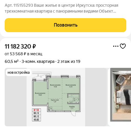
Арт. 115155293 Ваше жилье в центре Иркутска: просторная
трехкомнатная квартира с панорамными видами Объект
подходит под субсидированную ипотеку от 11,9% Ищите
комфортное и престижное жилье в самом сердце Иркутска?
Позвонить
Представляем вашему вниманию
11 182 320
₽
от 53 568 ₽ в месяц
60,5 м²
3-комн. квартира
2 этаж из 19
новостройка