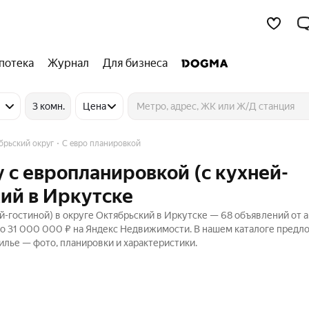
потека
Журнал
Для бизнеса
3 комн.
Цена
брьский округ
С евро планировкой
 с европланировкой (с кухней-
кий в Иркутске
-гостиной) в округе Октябрьский в Иркутске — 68 объявлений от а
до 31 000 000 ₽ на Яндекс Недвижимости. В нашем каталоге предл
илье — фото, планировки и характеристики.