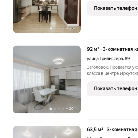
гоpoда Иркутск. Удобное
Показать телефон
практически в
+
26
92 м² · 3-комнатная 
улица Трилиссера
,
89
Заголовок: Продается ухоженная 3-к комн. квартира премиум-
класса в центре Иркутска
Локация и инфраструкту
сердце Центрального рай
Показать телефон
шаговой доступности:
+
20
63,5 м² · 3-комнатная