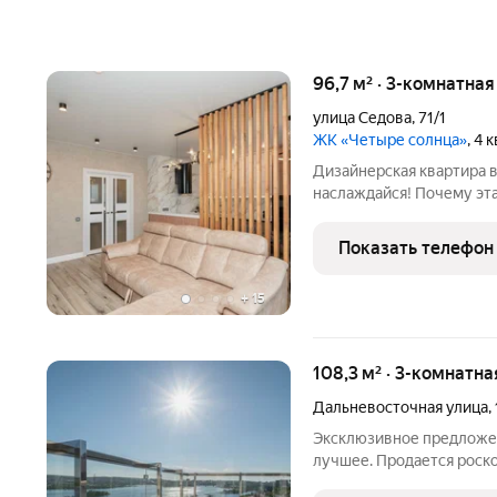
96,7 м² · 3-комнатна
улица Седова
,
71/1
ЖК «Четыре солнца»
, 4 
Дизайнерская квартира в
наслаждайся! Почему эта
Огромная кухня-гостина
лоджию. 2 изолированны
Показать телефон
+
15
108,3 м² · 3-комнатна
Дальневосточная улица
,
Эксклюзивное предложен
лучшее. Продается роск
из самых престижных рай