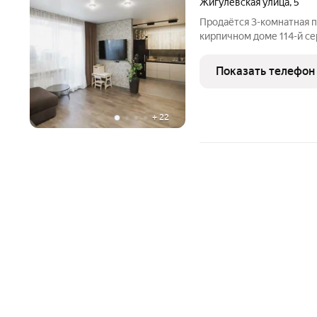
Жигулёвская улица
,
5
Продаётся 3-комнатная п
кирпичном доме 114-й се
Аэропорта. Евроремонт. 
отдельные комнаты, кухн
Показать телефон
квартире 5 этаж
+
22