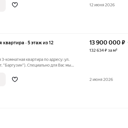
5-й этаж 16-этажного дома это
12 июня 2026
13 900 000
₽
я квартира · 5 этаж из 12
132 634 ₽ за м²
 3-комнатная квартира по адресу: ул.
ст. "Баргузин"). Специально для Вас мы
 по данной квартире (доступен сразу
Обязательно посмотрите его! Подробнее:
2 июня 2026