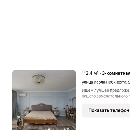
113,4 м² · 3-комнатна
улица Карла Либкнехта
,
Ищем лучшее предложен
нашего замечательного г
не включенные в общую 
открываете окно, а перед вами вся городская панорам
Показать телефон
трех
+
11