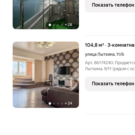
Дальневосточная, д. 110. 1
Показать телефон
идеальная высота, чтобы
+
26
104,8 м² · 3-комнатна
улица Лыткина
,
11/6
Арт. 86174240. Продается
Лыткина, 9/11 (рядом с о
сняли подробный рум-тур
после 1-й фотографии). 
Показать телефон
+
24