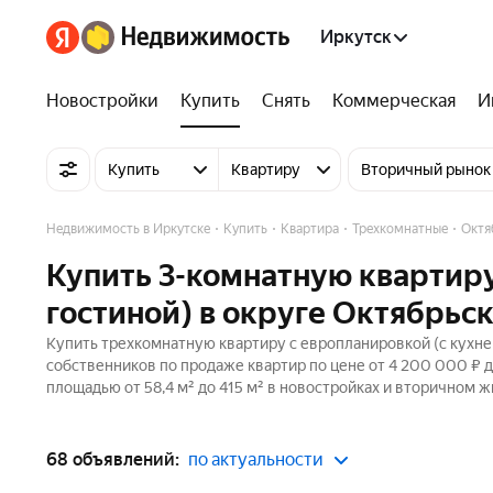
Иркутск
Новостройки
Купить
Снять
Коммерческая
И
Купить
Квартиру
Вторичный рынок
Недвижимость в Иркутске
Купить
Квартира
Трехкомнатные
Октя
Купить 3-комнатную квартиру
гостиной) в округе Октябрьс
Купить трехкомнатную квартиру с европланировкой (с кухней
собственников по продаже квартир по цене от 4 200 000 ₽ 
площадью от 58,4 м² до 415 м² в новостройках и вторичном ж
68 объявлений:
по актуальности