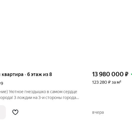
13 980 000
₽
я квартира · 6 этаж из 8
123 280 ₽ за м²
99
ие) Уютное гнездышко в самом сердце
орода! 3 лождии на 3-и стороны города
площадь квартиры) Представьте: вы
а, да еще и с
вчера