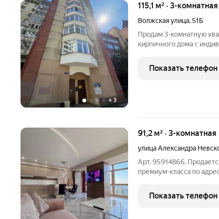
115,1 м² · 3-комнатна
Волжская улица
,
51Б
Продам 3-комнатную ква
кирпичного дома с инди
115,1 м Описание: Прост
продуманной индивидуал
Показать телефон
м. Дом кирпичный,
+
3
91,2 м² · 3-комнатная
улица Александра Невск
Арт. 95914866. Продает
премиум-класса по адрес
«Новый Город-3»). Дабы
формулировками о том, к
Показать телефон
уникальная и "luxury"