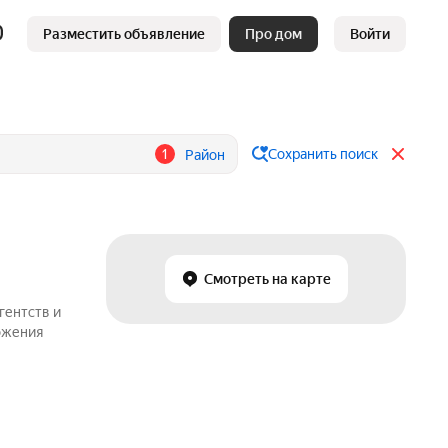
Разместить объявление
Про дом
Войти
1
Сохранить поиск
Район
Смотреть на карте
гентств и
ожения