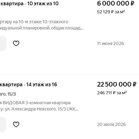
6 000 000
₽
я квартира · 10 этаж из 10
52 129 ₽ за м²
ртиру на 10-м этаже 10-этажного
видуальной планировкой, общая площадь
орная и функциональная квартира с
ьной планировкой. Общая площадь 115,1
11 июня 2026
22 500 000
₽
 квартира · 14 этаж из 16
246 711 ₽ за м²
ого
,
15/3
ся ВИДОВАЯ 3-комнатная квартира
у: ул. Александра Невского, 15/3 (ЖК
 не занимать Вас бесконечными ИИ-
акая данная квартира распрекрасная,
20 июля 2026