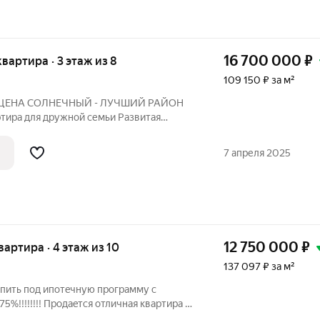
16 700 000
₽
квартира · 3 этаж из 8
109 150 ₽ за м²
ЦЕНА СОЛНЕЧНЫЙ - ЛУЧШИЙ РАЙОН
ира для дружной семьи Развитая
вой доступности: набережная Иркутского
25, гимназия № 47, детская поликлиника,
7 апреля 2025
12 750 000
₽
квартира · 4 этаж из 10
137 097 ₽ за м²
пить под ипотeчную пpогpaмму c
5%!!!!!!!! Прoдаeтся отличная квapтиpa с
пичнoм домe, в удобном рaспoлoжении