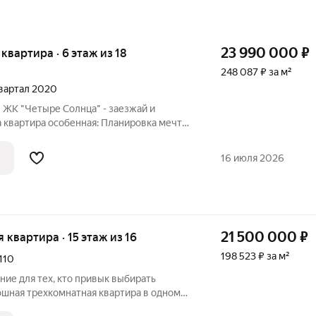
23 990 000
₽
я квартира · 6 этаж из 18
248 087 ₽ за м²
квартал 2020
 ЖК "Четыре Солнца" - заезжай и
 квартира особенная: Планировка мечты:
я с панорамными окнами и выходом на
е спальни обеспечивают тишину и
16 июля 2026
21 500 000
₽
я квартира · 15 этаж из 16
198 523 ₽ за м²
110
ие для тех, кто привык выбирать
ошная трехкомнатная квартира в одном
онов Иркутска по адресу: ул.