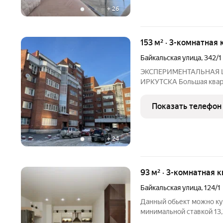
+
26
153 м² · 3-комнатная 
Байкальская улица
,
342/1
ЭКСПЕРИМЕНТАЛЬНАЯ 
ИРКУТСКА Большая кварт
инфраструктура. В шаго
водохранилища, лицей № 
Показать телефон
6 дет/сада с бассейнами,
+
24
93 м² · 3-комнатная 
Байкальская улица
,
124/1
Данный обьект можно ку
минимальной cтавкой 13,7
хорошим ремонтом в киp