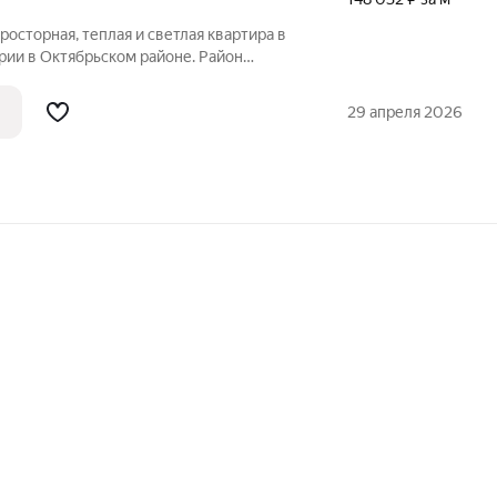
росторная, теплая и светлая квартира в
рии в Октябрьском районе. Район
Мебель и техника. Заезжай и живи! 2
я-гостиная. Санузел раздельный. О
29 апреля 2026