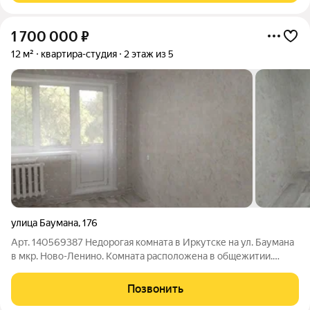
1 700 000
₽
12 м²
квартира-студия
2 этаж из 5
улица Баумана
,
176
Арт. 140569387 Недорогая комната в Иркутске на ул. Баумана
в мкр. Ново-Ленино. Комната расположена в общежитии.
Блок-секция на 4 комнаты. Хорошие и непьющие соседи.
Просторная общая кухня. Подходит для тех, кто ищет
Позвонить
компактное жилье с минимальными