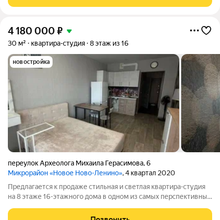
Площадь: 30 кв.м.
4 180 000
₽
30 м²
квартира-студия
8 этаж из 16
новостройка
переулок Археолога Михаила Герасимова
,
6
Микрорайон «Новое Ново-Ленино»
, 4 квартал 2020
Предлагается к продаже стильная и светлая квартира-студия
на 8 этаже 16-этажного дома в одном из самых перспективных
и зелёных районов города Новоленино. О квартире: - Этаж:
8/16. - Общая площадь: 27,7 - идеально для комфортного
Позвонить