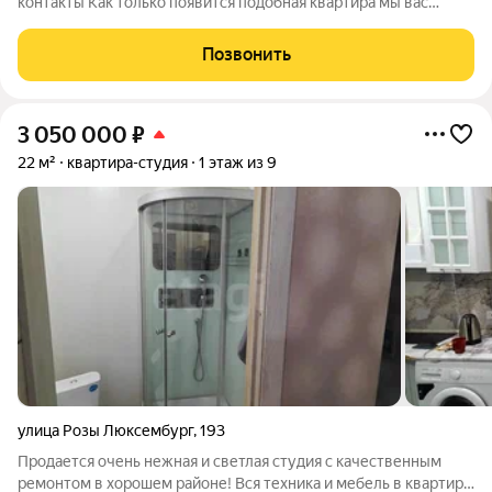
контакты Как только появится подобная квартира мы вас
наберем У нас хорошие квартиры продаются даже без авито
Уважаемые продавцы хотите также Пишите нам Продается
Позвонить
студия Археолога Михаила
3 050 000
₽
22 м²
квартира-студия
1 этаж из 9
улица Розы Люксембург
,
193
Продается очень нежная и светлая студия с качественным
ремонтом в хорошем районе! Вся техника и мебель в квартире