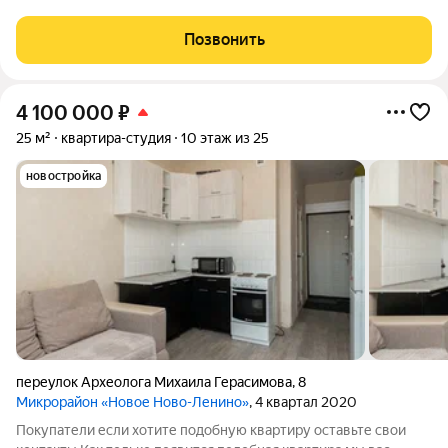
пятнадцатиэтажного монолитного дома в ЖК Пулковский,
расположенного в живописном районе Иркутска. Дом введён
Позвонить
в эксплуатацию, окружён развитой
4 100 000
₽
25 м²
квартира-студия
10 этаж из 25
новостройка
переулок Археолога Михаила Герасимова
,
8
Микрорайон «Новое Ново-Ленино»
, 4 квартал 2020
Покупатели если хотите подобную квартиру оставьте свои