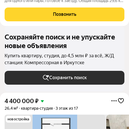
для одного или пары, готовое к заезду. Общая площадь 29,6 кв.
м, из них сама студия 26,6 кв. м, плюс лоджия 3 кв. м. Квартира
расположена на 10 этаже 16-этажного кирпичного дома 2020
Позвонить
года
Сохраняйте поиск и не упускайте
новые объявления
Купить квартиру, студия, до 4,5 млн ₽ за всё, Ж/Д
станция: Компрессорная в Иркутске
Сохранить поиск
4 400 000
₽
26,4 м²
квартира-студия
3 этаж из 17
новостройка