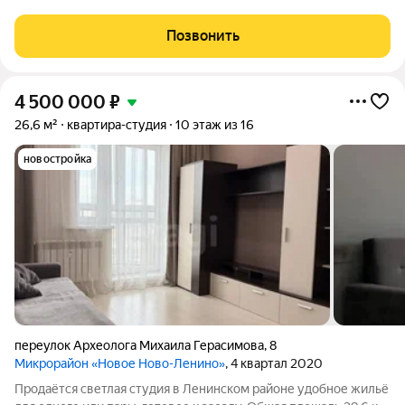
остается. Комнаты разделены коридором, что отделяет
спальню и кухню. Туалет и душ вынесены в отдельную
Позвонить
комнату, душ стоячий,
4 500 000
₽
26,6 м²
квартира-студия
10 этаж из 16
новостройка
переулок Археолога Михаила Герасимова
,
8
Микрорайон «Новое Ново-Ленино»
, 4 квартал 2020
Продаётся светлая студия в Ленинском районе удобное жильё