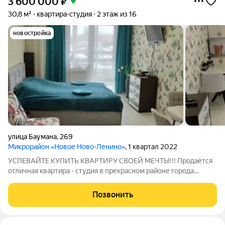
3 600 000
₽
30,8 м²
квартира-студия
2 этаж из 16
новостройка
улица Баумана
,
269
Микрорайон «Новое Ново-Ленино»
, 1 квартал 2022
УСПЕВАЙТЕ КУПИТЬ КBАPTИPУ СВОЕЙ МЕЧТЫ!!! Продаётся
отличная квартира - студия в прекрасном районе города
Иркутска с развитой инфраструктурой. Квартира расположена
на 2 этаже, 16-ти этажного кирпичного дома по адресу ул.
Позвонить
Баумана д 269. Работают 2