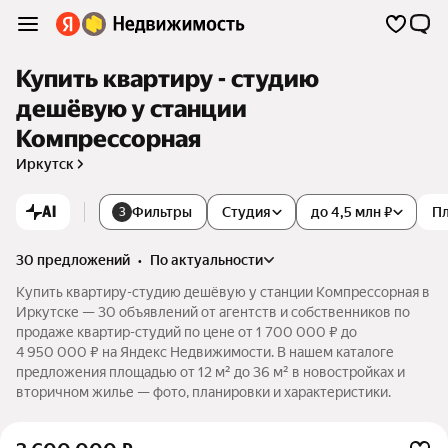
Купить квартиру - студию
дешёвую у станции
Компрессорная
Иркутск
AI
Фильтры
Студия
до 4,5 млн ₽
П
3
30 предложений
•
по актуальности
Купить квартиру-студию дешёвую у станции Компрессорная в
Иркутске — 30 объявлений от агентств и собственников по
продаже квартир-студий по цене от 1 700 000 ₽ до
4 950 000 ₽ на Яндекс Недвижимости. В нашем каталоге
предложения площадью от 12 м² до 36 м² в новостройках и
вторичном жилье — фото, планировки и характеристики.