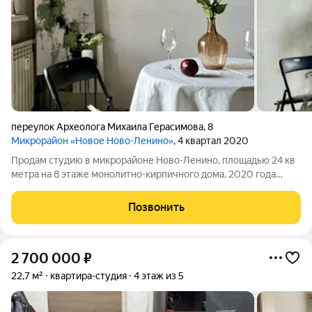
переулок Археолога Михаила Герасимова
,
8
Микрорайон «Новое Ново-Ленино»
, 4 квартал 2020
Продам студию в микрорайоне Ново-Ленино, площадью 24 кв
метра на 8 этаже монолитно-кирпичного дома, 2020 года
постройки. Студия в черновой отделке, светлая, из окон
открывается приятный вид на город. Дом теплый, рядом
Позвонить
расположено 2 детских сада,
2 700 000
₽
22,7 м²
квартира-студия
4 этаж из 5