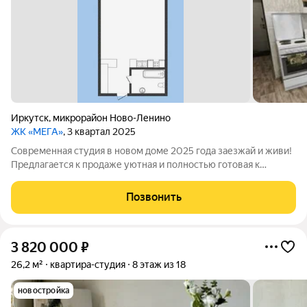
Иркутск
,
микрорайон Ново-Ленино
ЖК «МЕГА»
, 3 квартал 2025
Современная студия в новом доме 2025 года заезжай и живи!
Предлагается к продаже уютная и полностью готовая к
проживанию квартира-студия площадью 26,4 м на
комфортном 3 этаже 16-этажного дома. Отличный вариант как
Позвонить
для собственного проживания, так и
3 820 000
₽
26,2 м²
квартира-студия
8 этаж из 18
новостройка