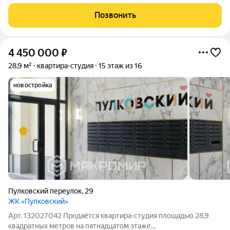
площадью 29,7 м в кирпично-монолитном доме 2021 года
постройки на ул. Баумана, г. Иркутск. Квартира в получистовой
Позвонить
отделке, что открывает
4 450 000
₽
28,9 м²
квартира-студия
15 этаж из 16
новостройка
Пулковский переулок
,
29
ЖК «Пулковский»
Арт. 132027042 Продаётся квартира-студия площадью 28,9
квадратных метров на пятнадцатом этаже