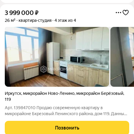
3 999 000
₽
26 м²
квартира-студия
4 этаж из 4
Иркутск
,
микрорайон Ново-Ленино
,
микрорайон Берёзовый
,
119
Арт. 139847010 Продаю современную квартиру в
микрорайоне Бкрезовый Ленинского района, дом 119. Данный
вариант отлично подходит для проживания небольшой семье,
либо идеально для сдачи в аренду. -Квартира с ремонтом и
Позвонить
мебелью. На полу ламинат, в