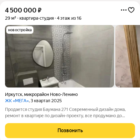
4 500 000
₽
29 м²
квартира-студия
4 этаж из 16
новостройка
Иркутск
,
микрорайон Ново-Ленино
ЖК «МЕГА»
, 3 квартал 2025
Продается студия Баумана 271 Современный дизайн дома,
ремонт в квартире по дизайн-проекту, все продумано до
мелочей. Использованы дорогие качественные материалы
для ремонта. В квартире никто не проживал 4 этаж Мебель и
Позвонить
техника обсуждается отдельно!