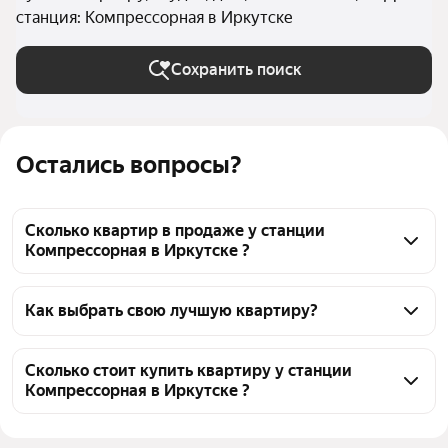
станция: Компрессорная в Иркутске
Сохранить поиск
Остались вопросы?
Сколько квартир в продаже у станции
Компрессорная в Иркутске ?
На Яндекс Недвижимости в продаже у станции 
Компрессорная в Иркутске 30 квартир, из них 30 
Как выбрать свою лучшую квартиру?
объявлений от агентств
Чтобы купить квартиру - студию дешёвую у 
станции Компрессорная, воспользуйтесь тепловой 
Сколько стоит купить квартиру у станции
Компрессорная в Иркутске ?
картой для оценки инфраструктуры и 
транспортной доступности в выбранном районе у 
Цена за квадратный метр
116 883 — 187 324 ₽
станции Компрессорная в Иркутске