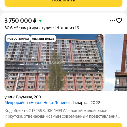
проживания. -
3 750 000
₽
30,6 м²
квартира-студия
14 этаж из 16
новостройка
онлайн показ
улица Баумана
,
269
Микрорайон «Новое Ново-Ленино»
, 1 квартал 2022
Код объекта: 2172593. ЖК "МЕГА" - новый жилой район
Иркутска, отвечающий самым современным представлениям
о комфорте. Продаётся отличная студия в кирпично-