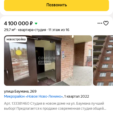
доступности.В квартире частично сделана предчистовая
Позвонить
отделка,что позволяет закончить ремон уже
4 100 000
₽
29,7 м²
квартира-студия
11 этаж из 16
новостройка
улица Баумана
,
269
Микрорайон «Новое Ново-Ленино»
, 1 квартал 2022
Арт. 133381460 Студия в новом доме на ул. Баумана лучший
выбор! Предлагается к продаже современная студия общей