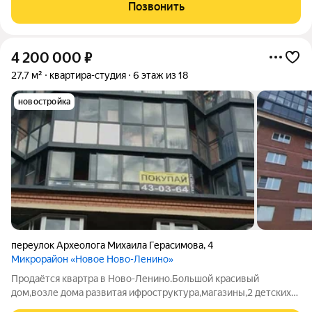
монолитном доме 2022 года постройки по адресу: улица
Позвонить
Баумана, 269. Квартира расположена на 14
4 200 000
₽
27,7 м²
квартира-студия
6 этаж из 18
новостройка
переулок Археолога Михаила Герасимова
,
4
Микрорайон «Новое Ново-Ленино»
Продаётся квартра в Ново-Ленино.Большой красивый
дом,возле дома развитая ифроструктура,магазины,2 детских
сада.Остановка общественного транспорта в шаговой