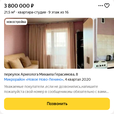
3 800 000
₽
21,5 м²
квартира-студия
9 этаж из 16
новостройка
переулок Археолога Михаила Герасимова
,
8
Микрорайон «Новое Ново-Ленино»
, 4 квартал 2020
Уважаемые покупатели ,если не дозвонились,напишите
пожалуйста свой номер в сообщении,мы обязательно с вами
свяжемся! Предлагаем Вашему вниманию квартиру студию
,туалет и ванная совмещенные , большая лоджия ,квартира
Позвонить
расположена на 9 этаже. Вот