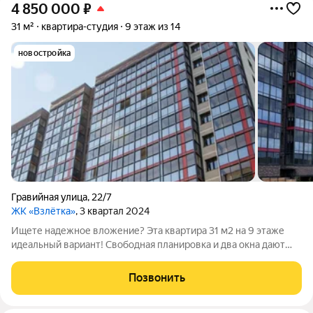
4 850 000
₽
31 м²
квартира-студия
9 этаж из 14
новостройка
Гравийная улица
,
22/7
ЖК «Взлётка»
, 3 квартал 2024
Ищете надежное вложение? Эта квартира 31 м2 на 9 этаже
идеальный вариант! Свободная планировка и два окна дают
простор для дизайна. Почему стоит купить: Новостройка
готова: Дом сдан, без рисков задержек. Высокий арендный
Позвонить
потенциал: Дефицит