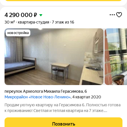
4 290 000
₽
30 м²
квартира-студия
7 этаж из 16
новостройка
переулок Археолога Михаила Герасимова
,
6
Микрорайон «Новое Ново-Ленино»
, 4 квартал 2020
Продам уютную квартиру на Герасимова 6. Полностью готова
к проживанию! Светлая и теплая квартира на 7 этаже.
Идеальный вариант для тех, кто ценит свое время ремонт и
мебель уже есть, можно заезжать с чемоданами. Что имеем:
Позвонить