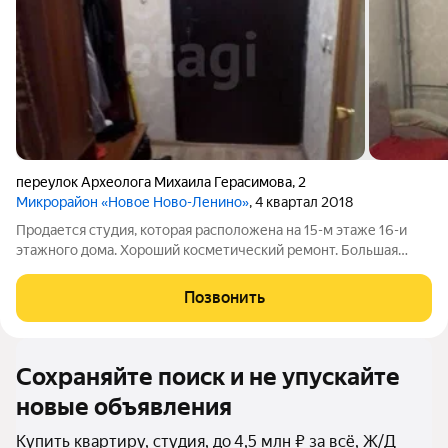
переулок Археолога Михаила Герасимова
,
2
Микрорайон «Новое Ново-Ленино»
, 4 квартал 2018
Продается студия, которая расположена на 15-м этаже 16-и
этажного дома. Xopoший косметический ремонт. Большая
застекленная лоджия. Хорошая инвестиция, можно как жить,
так и сдавать в аренду. ВСЕ РЯДОМ: школа, детский сад,
Позвонить
различные магазины,
Сохраняйте поиск и не упускайте
новые объявления
Купить квартиру, студия, до 4,5 млн ₽ за всё, Ж/Д