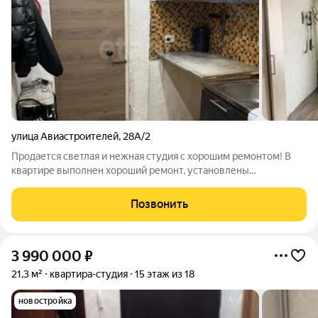
улица Авиастроителей
,
28А/2
Продается светлая и нежная студия с хорошим ремонтом! В
квартире выполнен хороший ремонт, установлены
современные стеклопакеты и надежная входная дверь. Новая !
медная! сантехника и свежая электрика, ванная комната вся в
Позвонить
плитке. При продаже новым
3 990 000
₽
21,3 м²
квартира-студия
15 этаж из 18
новостройка