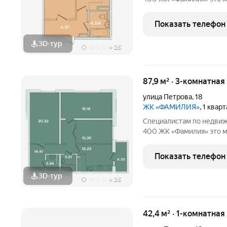
соединяются в гармонии
эстетику прошлого, сос
Показать телефон
удобствами. Вокруг
3D-тур
+
26
87,9 м² · 3-комнатная
улица Петрова
,
18
ЖК «ФАМИЛИЯ»
, 1 квар
Специалистам по недвиж
400 ЖК «Фамилия» это место, где история и современность
соединяются в гармонии
эстетику прошлого, сос
Показать телефон
удобствами. Вокруг
3D-тур
+
26
42,4 м² · 1-комнатная