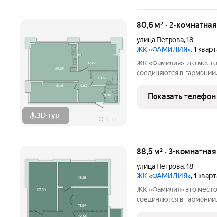
80,6 м² · 2-комнатна
улица Петрова
,
18
ЖК «ФАМИЛИЯ»
, 1 квар
ЖК «Фамилия» это место, где история и современность
соединяются в гармонии
эстетику прошлого, сос
удобствами. Вокруг ЖК р
Показать телефон
воспоминания,
3D-тур
88,5 м² · 3-комнатна
улица Петрова
,
18
ЖК «ФАМИЛИЯ»
, 1 квар
ЖК «Фамилия» это место, где история и современность
соединяются в гармонии
эстетику прошлого, сос