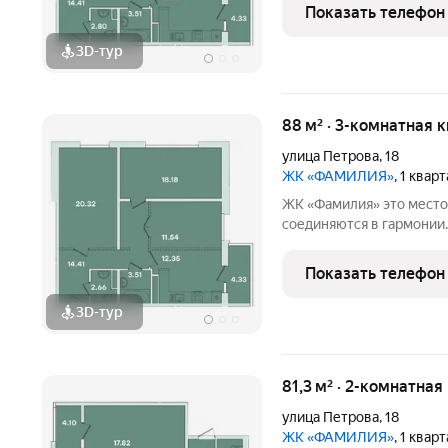
удобствами. Вокруг ЖК р
Показать телефон
воспоминания,
3D-тур
88 м² · 3-комнатная 
улица Петрова
,
18
ЖК «ФАМИЛИЯ»
, 1 квар
ЖК «Фамилия» это место, где история и современность
соединяются в гармонии
эстетику прошлого, сос
удобствами. Вокруг ЖК р
Показать телефон
воспоминания,
3D-тур
81,3 м² · 2-комнатная
улица Петрова
,
18
ЖК «ФАМИЛИЯ»
, 1 квар