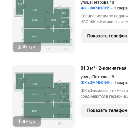
улица Петрова
,
18
ЖК «ФАМИЛИЯ»
, 1 квар
Специалистам по недвиж
400 ЖК «Фамилия» это место, где история и современность
соединяются в гармонии
эстетику прошлого, сос
Показать телефон
удобствами. Вокруг
3D-тур
+
26
81,3 м² · 2-комнатная
улица Петрова
,
18
ЖК «ФАМИЛИЯ»
, 1 квар
ЖК «Фамилия» это место, где история и современность
соединяются в гармонии
эстетику прошлого, сос
удобствами. Вокруг ЖК р
Показать телефон
воспоминания,
3D-тур