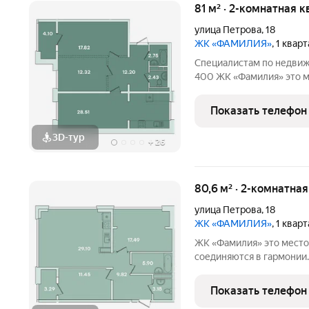
81 м² · 2-комнатная к
улица Петрова
,
18
ЖК «ФАМИЛИЯ»
, 1 квар
Специалистам по недвиж
400 ЖК «Фамилия» это место, где история и современность
соединяются в гармонии
эстетику прошлого, сос
Показать телефон
удобствами. Вокруг
3D-тур
+
26
80,6 м² · 2-комнатна
улица Петрова
,
18
ЖК «ФАМИЛИЯ»
, 1 квар
ЖК «Фамилия» это место, где история и современность
соединяются в гармонии
эстетику прошлого, сос
удобствами. Вокруг ЖК р
Показать телефон
воспоминания,