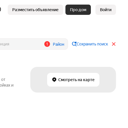
Разместить объявление
Про дом
Войти
1
Сохранить поиск
Район
 от
Смотреть на карте
ойках и