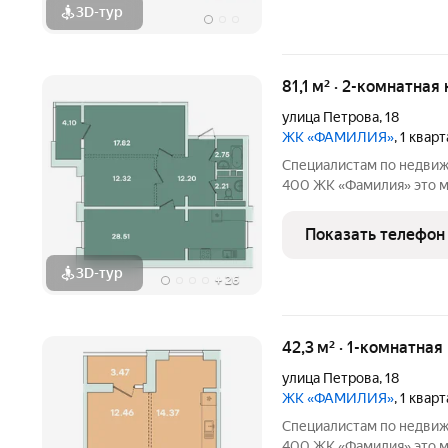
3D-тур
81,1 м² · 2-комнатная
улица Петрова
,
18
ЖК «ФАМИЛИЯ»
, 1 квар
Специалистам по недвиж
400 ЖК «Фамилия» это место, где история и современность
соединяются в гармонии
эстетику прошлого, сос
Показать телефон
удобствами. Вокруг
3D-тур
+
26
42,3 м² · 1-комнатная
улица Петрова
,
18
ЖК «ФАМИЛИЯ»
, 1 квар
Специалистам по недвиж
400 ЖК «Фамилия» это место, где история и современность