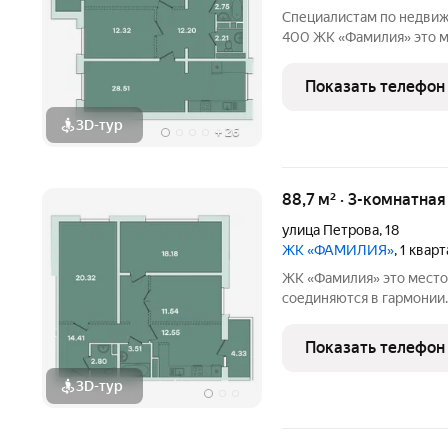
Специалистам по недвиж
400 ЖК «Фамилия» это место, где история и современность
соединяются в гармонии
эстетику прошлого, сос
Показать телефон
удобствами. Вокруг
3D-тур
+
26
88,7 м² · 3-комнатна
улица Петрова
,
18
ЖК «ФАМИЛИЯ»
, 1 квар
ЖК «Фамилия» это место, где история и современность
соединяются в гармонии
эстетику прошлого, сос
удобствами. Вокруг ЖК р
Показать телефон
воспоминания,
3D-тур