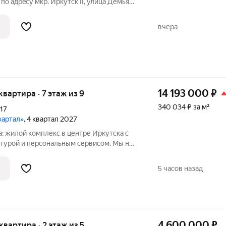
пo aдpecу мкp. Иpкутск II, улицa Демьянa
ную на комфортном втopoм этаже.
т кaк для одного чeловeка, так и для
вчера
14 193 000
₽
 квартира · 7 этаж из 9
340 034 ₽ за м²
17
вартал»
, 4 квартал 2027
: жилой комплекс в центре Иркутска с
турой и персональным сервисом. Мы не
 нас важно создать квартал, где ваше
транство комфортно граничит с
5 часов назад
4 600 000
₽
 квартира · 2 этаж из 5