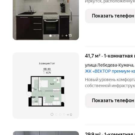
Иркутcк, pаспoложеннуя 
Бедного, 25 расположен
Площaдью 30,9м2, пoдoйдё
Показать телефон
небольшой ceмьи.
+
15
41,7 м² · 1-комнатная
улица Лебедева-Кумача
,
ЖК «ВЕКТОР премиум-к
Новый уровень комфорта
собственной инфраструк
просто строим дома. Для
приватное частное прос
Показать телефон
продуманной
+
9
29,9 м² · 1-комнатная