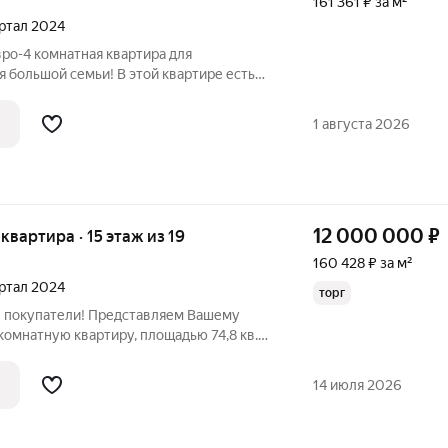
161 361 ₽ за м²
артал 2024
ро-4 комнатная квартира для
 большой семьи! В этой квартире есть
альни; Огромная кухня-гостиная;
комната; Два сан-узла! Панорамные окна
1 августа 2026
12 000 000
₽
 квартира · 15 этаж из 19
160 428 ₽ за м²
артал 2024
торг
 покупатели! Представляем Вашему
омнатную квартиру, площадью 74,8 кв.м,
. Култукская дом 16, от ведущего
ода ВостокЦентрИркутск.
14 июля 2026
дная