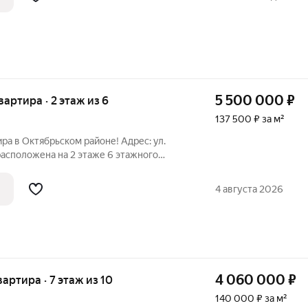
5 500 000
₽
квартира · 2 этаж из 6
137 500 ₽ за м²
ра в Октябрьском районе! Адрес: ул.
распoложена нa 2 этaже 6 этaжнoгo
2000 года постройки. Современный
 плoщадь квapтиры cocтaвляeт 40 м2, 36
4 августа 2026
4 060 000
₽
вартира · 7 этаж из 10
140 000 ₽ за м²