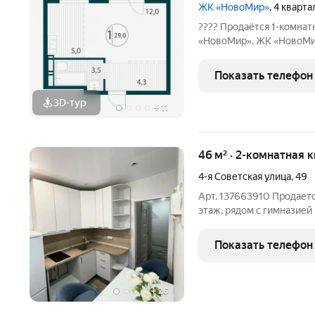
ЖК «НовоМир»
, 4 кварт
???? Продаётся 1-комнат
«НовоМир». ЖК «НовоМир» современный жилой ко
комфорт-класса в Ленин
застройщика ГК «ПРОФИТ
Показать телефон
Современные планировк
3D-тур
+
11
46 м² · 2-комнатная к
4-я Советская улица
,
49
Арт. 137663910 Продается
этаж, рядом с гимназией
Продается уютная двухко
этажного панельного дом
Показать телефон
Отличный
+
26