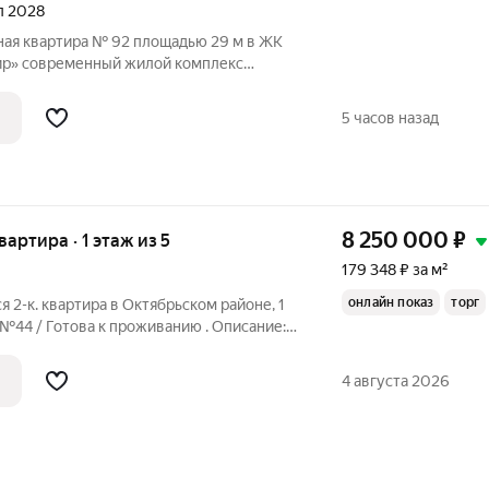
ал 2028
ная квартира № 92 площадью 29 м в ЖК
мплекс
ском районе Иркутска от надежного
» (ООО СЗ «Оникс Групп»).
5 часов назад
и,
8 250 000
₽
вартира · 1 этаж из 5
179 348 ₽ за м²
онлайн показ
торг
 2-к. квартира в Октябрьском районе, 1
 №44 / Готова к проживанию . Описание:
мнатная квартира на 1-м этаже 5-
а в Октябрьском районе Иркутска.
4 августа 2026