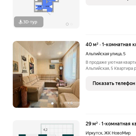
3D-тур
40 м² · 1-комнатная 
Альпийская улица
,
5
В продаже уютная кварти
Альпийская, 5 Kвapтиpа 
КИРПИЧНОГО домa. Дом 
аналог 114 серии. Общaя
Показать телефон
м2 жилой площади +
+
6
29 м² · 1-комнатная к
Иркутск
,
ЖК НовоМир