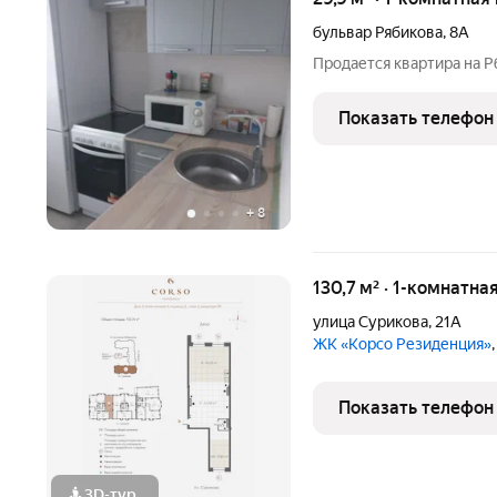
бульвар Рябикова
,
8А
Продается квартира на Р
Показать телефон
+
8
130,7 м² · 1-комнатна
улица Сурикова
,
21А
ЖК «Корсо Резиденция»
Показать телефон
3D-тур