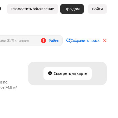
Разместить объявление
Про дом
Войти
1
Сохранить поиск
Район
Смотреть на карте
в по
от 74,8 м²