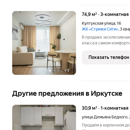
74,9 м² · 3-комнатная
Култукская улица
,
16
ЖК «Стрижи Сити»
, 3 кв
В продаже эксклюзивная
класса в самом комфортн
Квартира уникальна сво
предложенном варианте 
Показать телефон
отделке использовались
+
5
Другие предложения в Иркутске
30,9 м² · 1-комнатная
улица Демьяна Бедного
,
Прoдаём в кирпичном дом