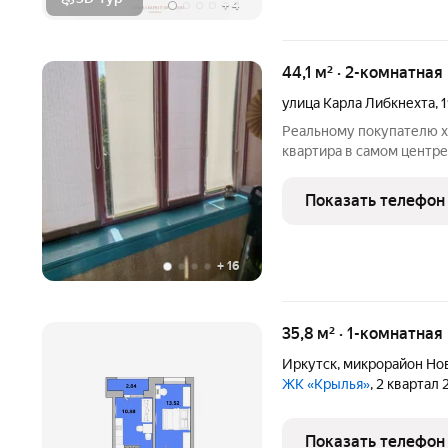
+
4
44,1 м² · 2-комнатная
улица Карла Либкнехта
,
Реальному покупателю х
квартира в самом центре
Либкнехта. Квартира в к
Односторонняя, светлая,
Показать телефон
100 метрах
+
16
35,8 м² · 1-комнатная
Иркутск
,
микрорайон Но
ЖК «Крылья»
, 2 квартал
Показать телефон