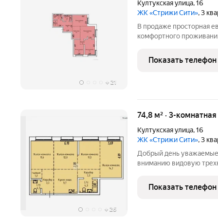
Култукская улица
,
16
ЖК «Стрижи Сити»
, 3 кв
В продаже просторная ев
комфортного проживания
все: Три полноценных сп
Просторная гардеробная 
Показать телефон
Есть возможность
+
21
74,8 м² · 3-комнатная
Култукская улица
,
16
ЖК «Стрижи Сити»
, 3 кв
Добрый день уважаемые
вниманию видовую трехк
в ЖК СТРИЖИ СИТИ по ул
застройщика нашего гор
Показать телефон
ПРЕИМУЩЕСТВА: свобо
+
26