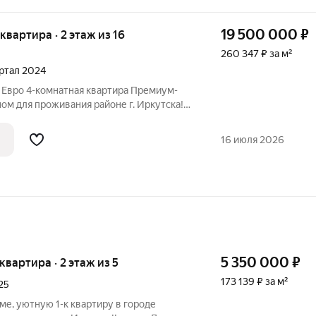
19 500 000
₽
 квартира · 2 этаж из 16
260 347 ₽ за м²
артал 2024
 Евро 4-комнатная квартира Премиум-
ом для проживания районе г. Иркутска!
им дизайнерским ремонтом, в
деталям уделено огромное внимание. В
16 июля 2026
5 350 000
₽
 квартира · 2 этаж из 5
173 139 ₽ за м²
25
е, уютную 1-к квартиру в городe