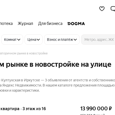
потека
Журнал
Для бизнеса
Комнат
Цена
Взнос и платёж
 вторичном рынке в новостройке
м рынке в новостройке на улице
 Култукская в Иркутске — 3 объявления от агентств и собственнико
на Яндекс Недвижимости. В нашем каталоге предложения площадью 
овки и характеристики.
13 990 000
₽
я квартира · 3 этаж из 16