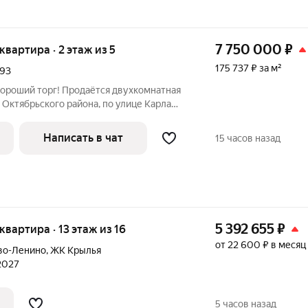
7 750 000
₽
 квартира · 2 этаж из 5
175 737 ₽ за м²
193
ороший торг! Продаётся двухкомнатная
 Октябрьского района, по улице Карла
ирпичном доме, на втором этаже.
 уютная. Очень удачное расположение: в
Написать в чат
15 часов назад
5 392 655
₽
 квартира · 13 этаж из 16
от 22 600 ₽ в месяц
во-Ленино
,
ЖК Крылья
 2027
5 часов назад