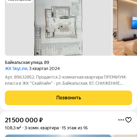
Байкальская улица
,
89
ЖК SkyLine
, 3 квартал 2024
Арт. 89632852. Продается 2-комнатная квартира ПРЕМИУМ-
класса в ЖК "Скайлайн" - ул. Байкальская, 87. СНИЖЕНИЕ
ЦЕНЫ БОЛЕЕ ЧЕМ НА 5 МЛН! НОВАЯ ЦЕНА ДО 15.07.26 Г.!
Перед Вами лежат 2 пары ШВЕЙЦАРСКИХ ЧАСОВ. Одни -
Позвонить
оригинал, вторые - лишь реплика. Как вы
21 500 000
₽
108,3 м²
3-комн. квартира
15 этаж из 16