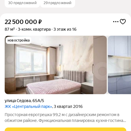
30 предложений
29 предложений
22 500 000
₽
87 м²
3-комн. квартира
3 этаж из 16
новостройка
улица Седова
,
65А/5
ЖК «Центральный парк»
, 3 квартал 2016
Просторная евротрешка 99,2 м с дизайнерским ремонтом в
обжитом районе. Функциональная планировка: кухня-гостиная,
две изолированные спальни, два санузла и кладовая. Квартира