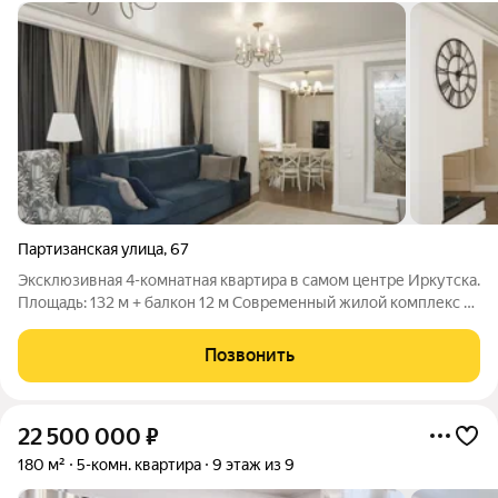
Партизанская улица
,
67
Эксклюзивная 4-комнатная квартира в самом центре Иркутска.
Площадь: 132 м + балкон 12 м Современный жилой комплекс из
настоящего кирпича, ЖК Новый город-1, для ценителей
качества, комфорта и уединения. Здесь всего 2 квартиры на
Позвонить
этаже и вы не живете
22 500 000
₽
180 м²
5-комн. квартира
9 этаж из 9