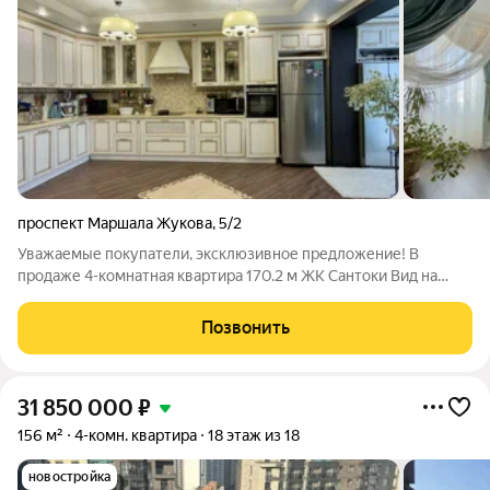
проспект Маршала Жукова
,
5/2
Уважаемые покупатели, эксклюзивное предложение! В
продаже 4-комнатная квартира 170.2 м ЖК Сантоки Вид на
Платину Предлагаю вашему вниманию просторную семейную
квартиру в одном из самых престижных и зеленых
Позвонить
микрорайонов Иркутска Солнечном. Жилой
31 850 000
₽
156 м²
4-комн. квартира
18 этаж из 18
новостройка