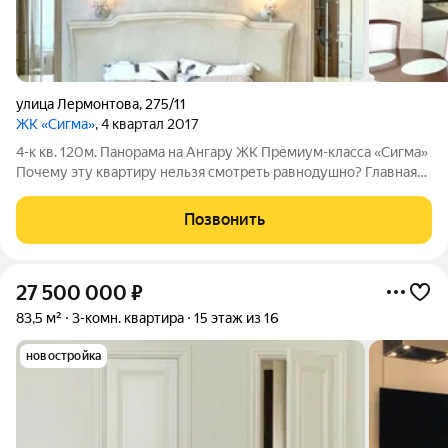
улица Лермонтова
,
275/11
ЖК «Сигма»
, 4 квартал 2017
4-к кв. 120м. Панорама на Ангару ЖК Премиум-класса «Сигма»
Почему эту квартиру нельзя смотреть равнодушно? Главная
фишка это ВИД. Панорамное остекление гостиной и спален
открывает потрясающий вид на Ангару. Вы будете жить в
Позвонить
открытке на город каждый
27 500 000
₽
83,5 м²
3-комн. квартира
15 этаж из 16
новостройка