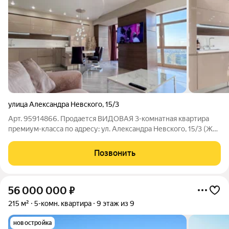
улица Александра Невского
,
15/3
Арт. 95914866. Продается ВИДОВАЯ 3-комнатная квартира
премиум-класса по адресу: ул. Александра Невского, 15/3 (ЖК
«Новый Город-3»). Дабы не занимать Вас бесконечными ИИ-
формулировками о том, какая данная квартира распрекрасная,
Позвонить
уникальная и "luxury"
56 000 000
₽
215 м²
5-комн. квартира
9 этаж из 9
новостройка