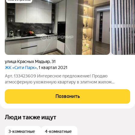
улица Красных Мадьяр
,
31
ЖК «Сити Парк»
, 1 квартал 2021
Арт. 133423609 Интересное предложение! Продаю
атмосферную ухоженную квартиру в элитном жилом
комплексе Сити Парк. Дом 2021 года постройки с красивой
архитектурой, закрытой территорией, подземной парковкой.
Позвонить
Все в шаговой доступности ( МТЦ Новый, парк
Люди также ищут
3-комнатные
4-комнатные