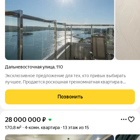
Дальневосточная улица
,
110
Эксклюзивное предложение для тех, кто привык выбирать
лучшее. Продается роскошная трехкомнатная квартира в
одном из самых престижных районов Иркутска по адресу: ул.
Дальневосточная, д. 110. 15-й этаж 16-этажного дома это
Позвонить
идеальная высота, чтобы
28 000 000
₽
170,8 м²
4-комн. квартира
13 этаж из 15