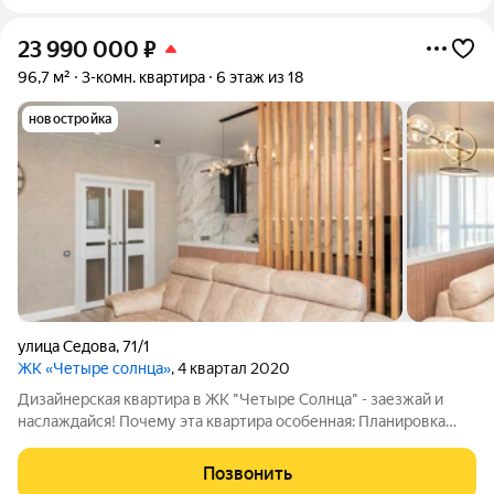
23 990 000
₽
96,7 м²
3-комн. квартира
6 этаж из 18
новостройка
улица Седова
,
71/1
ЖК «Четыре солнца»
, 4 квартал 2020
Дизайнерская квартира в ЖК "Четыре Солнца" - заезжай и
наслаждайся! Почему эта квартира особенная: Планировка
мечты: Огромная кухня-гостиная с панорамными окнами и
выходом на лоджию. 2 изолированные спальни обеспечивают
Позвонить
тишину и