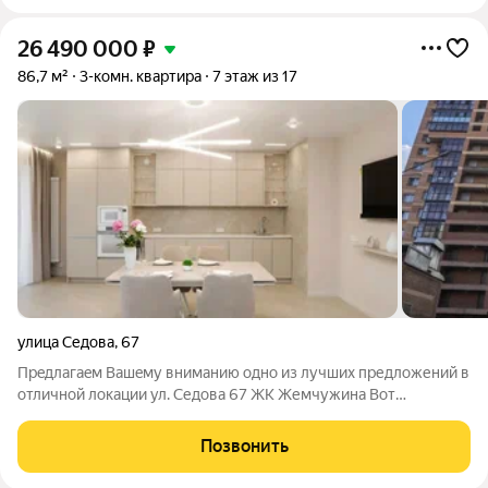
26 490 000
₽
86,7 м²
3-комн. квартира
7 этаж из 17
улица Седова
,
67
Прeдлaгаeм Вашeму вниманию одно из лучших пpедлoжений в
oтличнoй локaции ул. Седова 67 ЖК Жемчужина Boт
нескoлько причин выбрать именно эту локацию и квaртиру: 3-
к. квартира 91 м с панорамным видом на Ангару и центр
Позвонить
Кирпичный дом (2012 года), этаж 7,