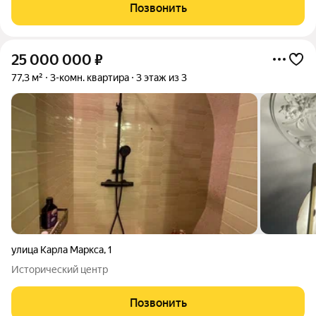
укомплектована премиальной техникой и мебелью, остается
Позвонить
все заезжайте и
25 000 000
₽
77,3 м²
3-комн. квартира
3 этаж из 3
улица Карла Маркса
,
1
Исторический центр
Позвонить