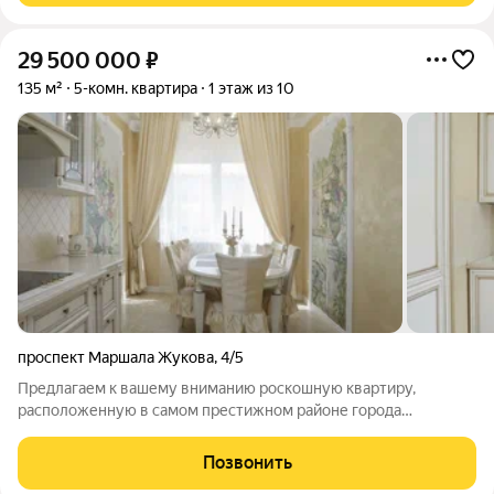
29 500 000
₽
135 м²
5-комн. квартира
1 этаж из 10
проспект Маршала Жукова
,
4/5
Предлагаем к вашему вниманию роскошную квартиру,
расположенную в самом престижном районе города
Октябрьский, в микрорайоне Солнечный. Квартира с
отдельным входом, расположена на высоком первом этаже 10
Позвонить
этажного монолитно кирпичного дома 2014 года