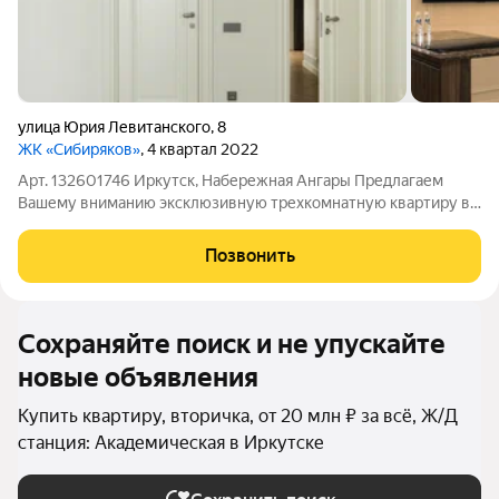
улица Юрия Левитанского
,
8
ЖК «Сибиряков»
, 4 квартал 2022
Арт. 132601746 Иркутск, Набережная Ангары Предлагаем
Вашему вниманию эксклюзивную трехкомнатную квартиру в
Октябрьском районе по улице Юрия Левитанского 8 в ЖК
Сибиряков расположенную на 15 этаже шестнадцатиэтажного
Позвонить
дома. ЖК Сибиряков - дом клубной
Сохраняйте поиск и не упускайте
новые объявления
Купить квартиру, вторичка, от 20 млн ₽ за всё, Ж/Д
станция: Академическая в Иркутске