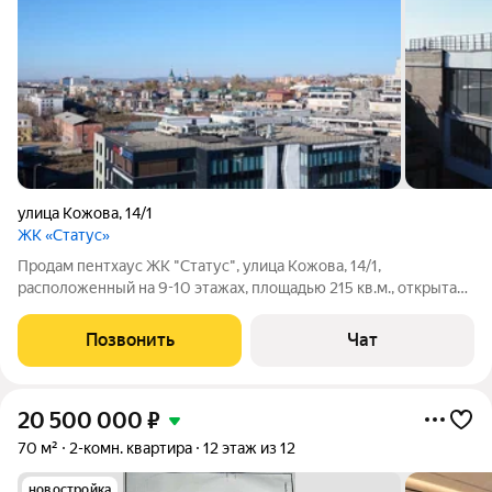
улица Кожова
,
14/1
ЖК «Статус»
Продам пентхаус ЖК "Статус", улица Кожова, 14/1,
расположенный на 9-10 этажах, площадью 215 кв.м., открытая
терраса площадь 90 кв.м.(не входит в площадь квартиры),
выполнен частично ремонт, установлены панорамные окна
Позвонить
Чат
Schuco (перепланировка
20 500 000
₽
70 м²
2-комн. квартира
12 этаж из 12
новостройка