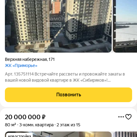
Верхняя набережная
,
171
ЖК «Приморье»
Арт. 135751114 Встречайте рассветы и провожайте закаты в
вашей новой видовой квартире в ЖК «Сибиряков»!
Представляем вашему вниманию по-настоящему уникальную
квартиру, где каждый день будет начинаться и заканчиваться
Позвонить
под впечатлением от захватывающих
20 000 000
₽
80 м²
3-комн. квартира
2 этаж из 15
новостройка