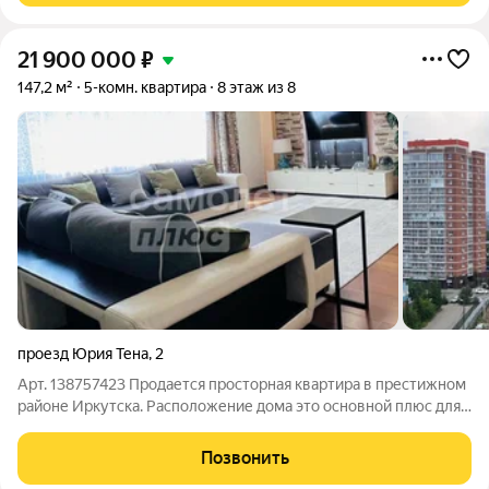
21 900 000
₽
147,2 м²
5-комн. квартира
8 этаж из 8
проезд Юрия Тена
,
2
Арт. 138757423 Продается просторная квартира в престижном
районе Иркутска. Расположение дома это основной плюс для
семей с детьми разных возрастов. Прямо за домом находится
новая школа и детский сад! Квартира имеет продуманную
Позвонить
планировку, где каждая