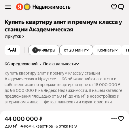
Купить квартиру элит и премиум класса у
станции Академическая
Иркутск
AI
Фильтры
от 20 млн ₽
Комнаты
П
3
66 предложений
•
по актуальности
Купить квартиру элит и премиум класса у станции
Академическая в Иркутске — 66 объявлений от агентств и
собственников по продаже квартир по цене от 18 000 000 ₽
до 56 000 000 ₽ на Яндекс Недвижимости. В нашем каталоге
предложения площадью от 50 м² до 415 м² в новостройках и
вторичном жилье — фото, планировки и характеристики.
44 000 000
₽
220 м²
4-комн. квартира
6 этаж из 9