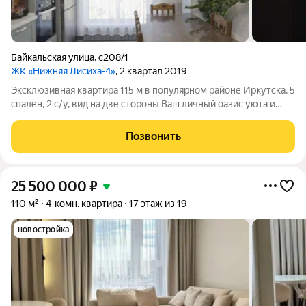
Байкальская улица
,
с208/1
ЖК «Нижняя Лисиха-4»
, 2 квартал 2019
Эксклюзивная квартира 115 м в популярном районе Иркутска, 5
спален, 2 с/у, вид на две стороны Ваш личный оазис уюта и
статуса в одном из лучших жилых комплексов Иркутска. Это
не просто квадратные метры, а продуманное пространство
Позвонить
для жизни, где с
25 500 000
₽
110 м²
4-комн. квартира
17 этаж из 19
новостройка