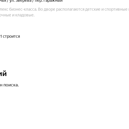
чья / ул. Зверева / пер. Гаражный
кс бизнес-класса. Во дворе располагаются детские и спортивные 
очные и кладовые.
1 строится
ий
н поиска.