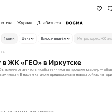
потека
Журнал
Для бизнеса
1 комн.
Цена
Взнос и платёж
ГЕО
 в ЖК «ГЕО» в Иркутске
ъявления от агентств и собственников по продаже квартир — объя
движимости. В нашем каталоге предложения в новостройках и втор