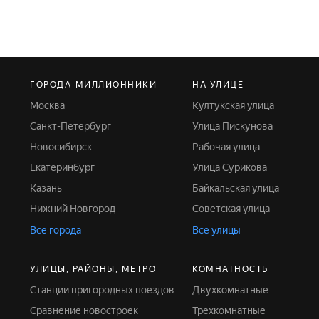
ГОРОДА-МИЛЛИОННИКИ
НА УЛИЦЕ
Москва
Култукская улица
Санкт-Петербург
Улица Пискунова
Новосибирск
Рабочая улица
Екатеринбург
Улица Сурикова
Казань
Байкальская улица
Нижний Новгород
Советская улица
Все города
Все улицы
УЛИЦЫ, РАЙОНЫ, МЕТРО
КОМНАТНОСТЬ
Станции пригородных поездов
Двухкомнатные
Сравнение новостроек
Трехкомнатные