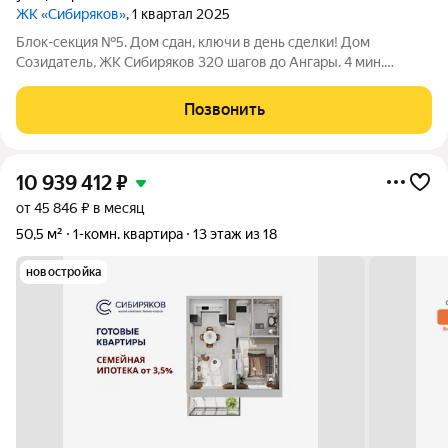
ЖК «Сибиряков»
, 1 квартал 2025
Блок-секция №5. Дом сдан, ключи в день сделки! Дом
Созидатель, ЖК Сибиряков 320 шагов до Ангары. 4 мин.
пешком до остановки мкр. Байкальский. Любую квартиру
можно приобрести либо в черновом варианте, либо в отделке
Позвонить
White Box (+15 000 руб к цене
10 939 412
₽
от 45 846 ₽ в месяц
50,5 м²
1-комн. квартира
13 этаж из 18
новостройка