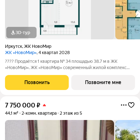
3D-тур
Иркутск
,
ЖК НовоМир
ЖК «НовоМир»
, 4 квартал 2028
???? Продаётся 1 квартира № 34 площадью 38.7 м в ЖК
«НовоМир». ЖК «НовоМир» современный жилой комплекс
комфорт-класса в Ленинском районе Иркутска от надежного
застройщика ГК «ПРОФИТ» (ООО СЗ «Оникс Групп»). Почему
Позвонить
Позвоните мне
выбирают ЖК «НовоМир»?
7 750 000
₽
44,1 м²
2-комн. квартира
2 этаж из 5