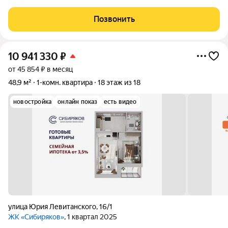
пешком до остановки мкр. Байкальский. Любую квартиру
можно приобрести либо в черновом варианте, либо в отделке
Позвонить
White Box (+15 000 руб к цене
10 941 330
₽
от 45 854 ₽ в месяц
48,9 м²
1-комн. квартира
18 этаж из 18
новостройка
онлайн показ
есть видео
улица Юрия Левитанского
,
16/1
ЖК «Сибиряков»
, 1 квартал 2025