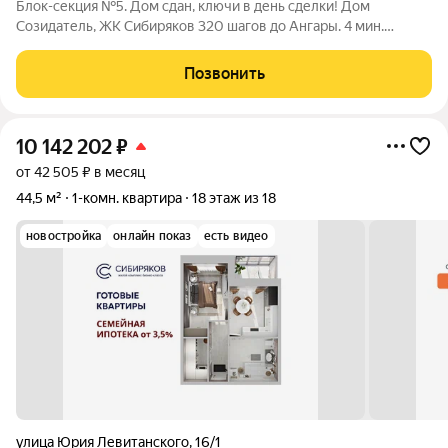
Блок-секция №5. Дом сдан, ключи в день сделки! Дом
Созидатель, ЖК Сибиряков 320 шагов до Ангары. 4 мин.
пешком до остановки мкр. Байкальский. Любую квартиру
можно приобрести либо в черновом варианте, либо в отделке
Позвонить
White Box (+15 000 руб к цене
10 142 202
₽
от 42 505 ₽ в месяц
44,5 м²
1-комн. квартира
18 этаж из 18
новостройка
онлайн показ
есть видео
улица Юрия Левитанского
,
16/1