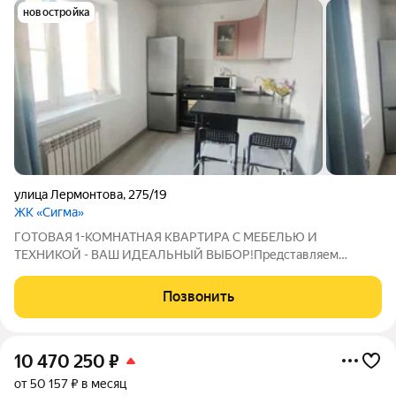
новостройка
улица Лермонтова
,
275/19
ЖК «Сигма»
ГОТОВАЯ 1-КОМНАТНАЯ КВАРТИРА С МЕБЕЛЬЮ И
ТЕХНИКОЙ - ВАШ ИДЕАЛЬНЫЙ ВЫБОР!Представляем
вашему вниманию 1-комнатную квартиру, общей площадью с
учетом балкона 33,2 кв.м ( без балкона 31,2 кв.м) в ЖК "Сигма"
Позвонить
Преимущества 1. Надежный застройщик 2.
10 470 250
₽
от 50 157 ₽ в месяц