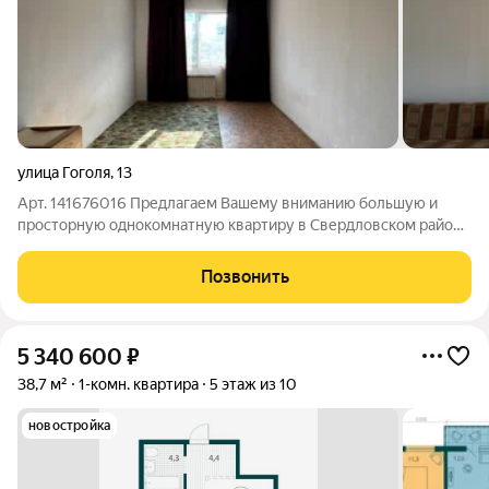
улица Гоголя
,
13
Арт. 141676016 Предлагаем Вашему вниманию большую и
просторную однокомнатную квартиру в Свердловском районе
(локация Студгородок), в монолит-кирпичном доме,
расположенную на 4 этаже двенадцатиэтажного дома, по
Позвонить
улице Гоголя 13. СМОТРИ ВИДЕООБЗОР ЭТОГО
5 340 600
₽
38,7 м²
1-комн. квартира
5 этаж из 10
новостройка