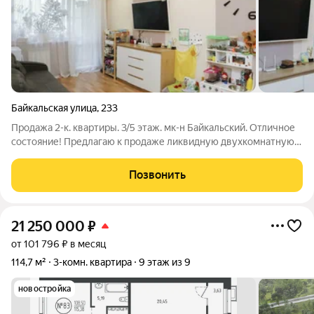
Байкальская улица
,
233
Продажа 2-к. квартиры. 3/5 этаж. мк-н Байкальский. Отличное
состояние! Предлагаю к продаже ликвидную двухкомнатную
квартиру в популярном Байкальском микрорайоне. Главный
козырь классическая, самая востребованная планировка,
Позвонить
которая ценится
21 250 000
₽
от 101 796 ₽ в месяц
114,7 м²
3-комн. квартира
9 этаж из 9
новостройка