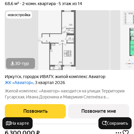
68,6 м²
2-комн. квартира
5 этаж из 14
новостройка
3D-тур
Иркутск
,
городок ИВАТУ
,
жилой комплекс Авиатор
ЖК «Авиатор»
, 3 квартал 2026
Жилой комплекс «Авиатор» находится на улицах Территория
Гусарская, Ивана Доронина и Маврикия Слепнёва в
Октябрьском районе. Расположение идеально для тех, кому
важно быстро добраться до центра города. Хорошая
Позвонить
Позвоните мне
транспортная развязка с большим
На карте
Сохранить
6 300 000
₽