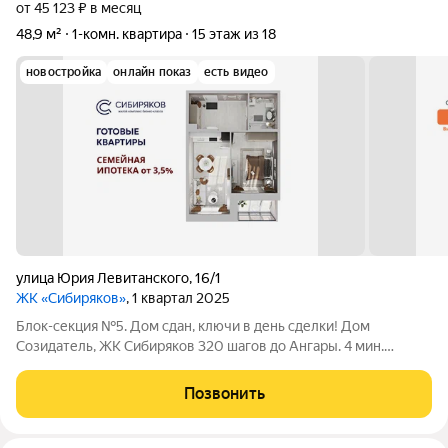
от 45 123 ₽ в месяц
48,9 м²
1-комн. квартира
15 этаж из 18
новостройка
онлайн показ
есть видео
улица Юрия Левитанского
,
16/1
ЖК «Сибиряков»
, 1 квартал 2025
Блок-секция №5. Дом сдан, ключи в день сделки! Дом
Созидатель, ЖК Сибиряков 320 шагов до Ангары. 4 мин.
пешком до остановки мкр. Байкальский. Любую квартиру
можно приобрести либо в черновом варианте, либо в отделке
Позвонить
White Box (+15 000 руб к цене