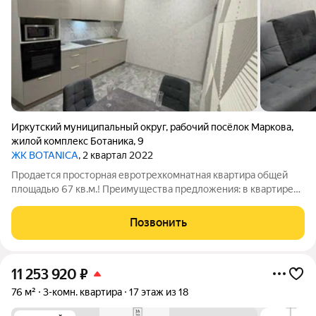
Иркутский муниципальный округ
,
рабочий посёлок Маркова
,
жилой комплекс Ботаника
,
9
ЖК BOTANICA
, 2 квартал 2022
Продается просторная евротрехкомнатная квартира общей
площадью 67 кв.м.! Преимущества предложения: в квартире
выполнен ремонт из качественных материалов, теплые полы
в корридоре, ванной, на кухне; установлен
Позвонить
кондиционер;новому собственнику остается
11 253 920
₽
76 м²
3-комн. квартира
17 этаж из 18