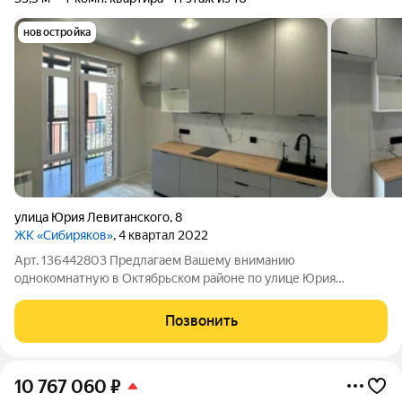
новостройка
улица Юрия Левитанского
,
8
ЖК «Сибиряков»
, 4 квартал 2022
Арт. 136442803 Предлагаем Вашему вниманию
однокомнатную в Октябрьском районе по улице Юрия
Левитанского 8 в ЖК Сибиряков расположенную на 11 этаже
шестнадцатиэтажного дома. ЖК Сибиряков - дом клубной
Позвонить
концепции бизнес класса. СМОТРИ ВИДЕООБЗОР ЭТОГО
10 767 060
₽