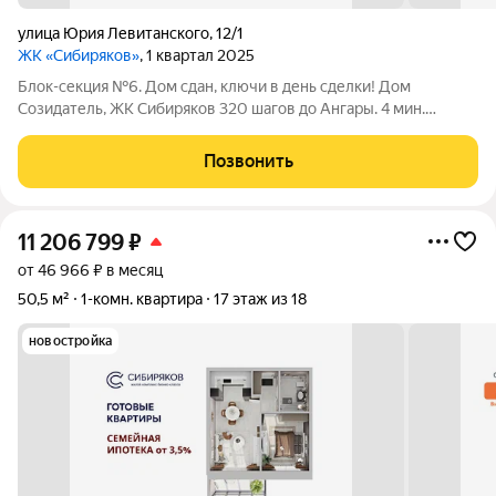
улица Юрия Левитанского
,
12/1
ЖК «Сибиряков»
, 1 квартал 2025
Блок-секция №6. Дом сдан, ключи в день сделки! Дом
Созидатель, ЖК Сибиряков 320 шагов до Ангары. 4 мин.
пешком до остановки мкр. Байкальский. Любую квартиру
можно приобрести либо в черновом варианте, либо в отделке
Позвонить
White Box (+15 000 руб к цене
11 206 799
₽
от 46 966 ₽ в месяц
50,5 м²
1-комн. квартира
17 этаж из 18
новостройка