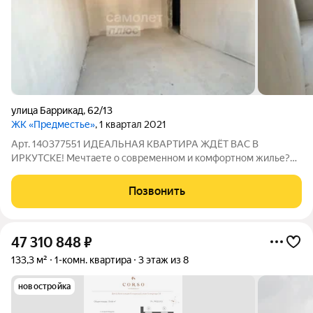
улица Баррикад
,
62/13
ЖК «Предместье»
, 1 квартал 2021
Арт. 140377551 ИДЕАЛЬНАЯ КВАРТИРА ЖДЁТ ВАС В
ИРКУТСКЕ! Мечтаете о современном и комфортном жилье?
Представляем вашему вниманию уютную 2-комнатную
квартиру в новом монолитном доме 2021 года постройки ЖК
Позвонить
"Предместье" по адресу: Иркутск, улица Баррикад,
47 310 848
₽
133,3 м²
1-комн. квартира
3 этаж из 8
новостройка