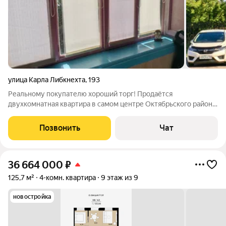
улица Карла Либкнехта
,
193
Реальному покупателю хороший торг! Продаётся
двухкомнатная квартира в самом центре Октябрьского района,
по улице Карла Либкнехта. Квартира в кирпичном доме, на
втором этаже. Односторонняя, светлая, уютная. Очень
Позвонить
Чат
удачное расположение: в 100 метрах
36 664 000
₽
125,7 м²
4-комн. квартира
9 этаж из 9
новостройка