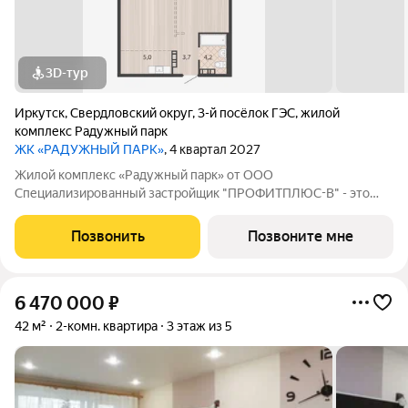
3D-тур
Иркутск
,
Свердловский округ
,
3-й посёлок ГЭС
,
жилой
комплекс Радужный парк
ЖК «РАДУЖНЫЙ ПАРК»
, 4 квартал 2027
Жилой комплекс «Радужный парк» от ООО
Специализированный застройщик "ПРОФИТПЛЮС-В" - это
новый проект расположен в Свердловском районе г. Иркутска.
Приобретая квартиру в ЖК «Радужный парк», вы
Позвонить
Позвоните мне
обеспечиваете себя и свою семью комфортными условиями
6 470 000
₽
42 м²
2-комн. квартира
3 этаж из 5