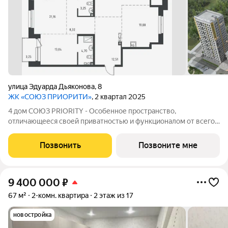
улица Эдуарда Дьяконова
,
8
ЖК «СОЮЗ ПРИОРИТИ»
, 2 квартал 2025
4 дом СОЮЗ PRIORITY - Особенное пространство,
отличающееся своей приватностью и функционалом от всего
объема жилого комплекса СОЮЗ PRIORITY. Чтобы каждый, кто
предпочитает более камерный формат жилья чувствовал себя
Позвонить
Позвоните мне
дома. Дом высотой 9 этажей с
9 400 000
₽
67 м²
2-комн. квартира
2 этаж из 17
новостройка