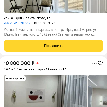
улица Юрия Левитанского
,
12
ЖК «Сибиряков»
, 4 квартал 2023
Уютная 1-комнатная квартира в центре Иркутска! Адрес: ул.
Юрия Левитанского, д. 12 (2 этаж) Светлая и тёплая окна
выходят во двор на солнечную сторону, тишина и комфорт
гарантированы! Планировка: Отдельная спальня для отдыха
Позвонить
Кухня-гостиная
10 800 000
₽
39,4 м²
1-комн. квартира
12 этаж из 17
новостройка