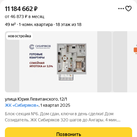
11 184 662
₽
от 46 873 ₽ в месяц
49 м²
1-комн. квартира
18 этаж из 18
новостройка
улица Юрия Левитанского
,
12/1
ЖК «Сибиряков»
, 1 квартал 2025
Блок-секция №6. Дом сдан, ключи в день сделки! Дом
Созидатель, ЖК Сибиряков 320 шагов до Ангары. 4 мин.
пешком до остановки мкр. Байкальский. Любую квартиру
можно приобрести либо в черновом варианте, либо в отделке
Позвонить