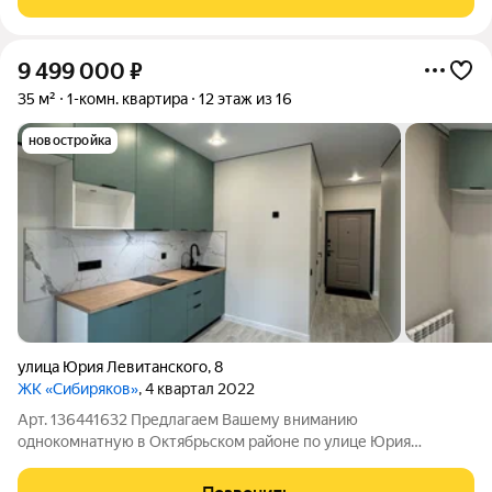
White Box (+15 000 руб к цене
9 499 000
₽
35 м²
1-комн. квартира
12 этаж из 16
новостройка
улица Юрия Левитанского
,
8
ЖК «Сибиряков»
, 4 квартал 2022
Арт. 136441632 Предлагаем Вашему вниманию
однокомнатную в Октябрьском районе по улице Юрия
Левитанского 8 в ЖК Сибиряков расположенную на 12 этаже
шестнадцатиэтажного дома. ЖК Сибиряков - дом клубной