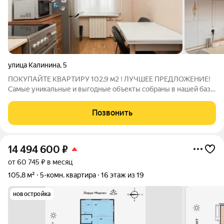
улица Калинина
,
5
ПОКУПАЙТЕ КВАРТИРУ 102,9 м2 ! ЛУЧШЕЕ ПРЕДЛОЖЕНИЕ!
Самые уникальные и выгодные объекты собраны в нашей базе.
И эта ПЯТИКОМНАТНАЯ квартира супер-лот на сегодняшний
день! + 102,9 м2 + 5 комнат ТАКИХ ОБЪЕКТОВ НА РЫНКЕ
Позвонить
БОЛЬШЕ НЕТ 100%! Характеристики: +
14 494 600
₽
от 60 745 ₽ в месяц
105,8 м²
5-комн. квартира
16 этаж из 19
новостройка