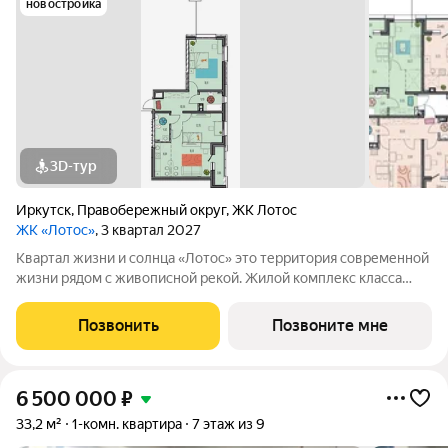
новостройка
3D-тур
Иркутск
,
Правобережный округ
,
ЖК Лотос
ЖК «Лотос»
, 3 квартал 2027
Квартал жизни и солнца «Лотос» это территория современной
жизни рядом с живописной рекой. Жилой комплекс класса
бизнес-лайт расположен на улице Баррикад всего в 10
минутах от центра города. Гармония природы и городской
Позвонить
Позвоните мне
инфраструктуры создает
6 500 000
₽
33,2 м²
1-комн. квартира
7 этаж из 9