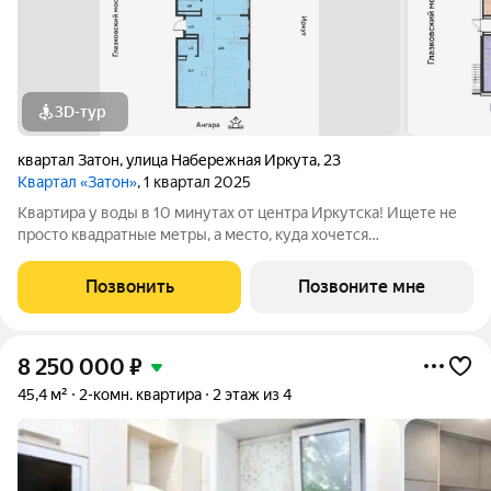
3D-тур
квартал Затон
,
улица Набережная Иркута
,
23
Квартал «Затон»
, 1 квартал 2025
Квартира у воды в 10 минутах от центра Иркутска! Ищете не
просто квадратные метры, а место, куда хочется
возвращаться? Добро пожаловать в Квартал «Затон»
уникальный жилой комплекс на первой береговой линии,
Позвонить
Позвоните мне
расположенный на живописном полуострове в
8 250 000
₽
45,4 м²
2-комн. квартира
2 этаж из 4