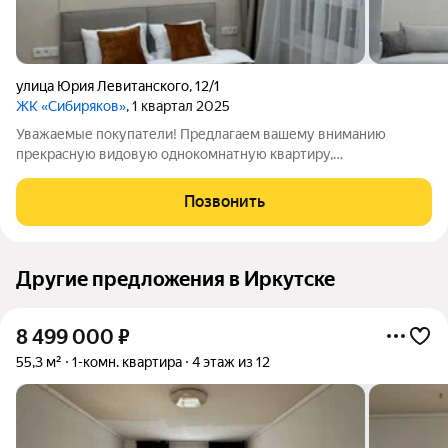
улица Юрия Левитанского
,
12/1
ЖК «Сибиряков»
, 1 квартал 2025
Уважаемые покупатели! Предлагаем вашему вниманию
прекрасную видовую однокомнатную квартиру,
расположенную на 12 этаже современного многоэтажного
жилого дома. Площадь: 39.4 кв. м. + балкон. В квартире
Позвонить
выполнен качественный ремонт с использованием
Другие предложения в Иркутске
8 499 000
₽
55,3 м²
1-комн. квартира
4 этаж из 12