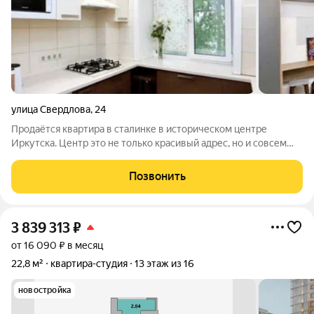
улица Свердлова
,
24
Продаётся квартира в сталинке в историческом центре
Иркутска. Центр это не только красивый адрес, но и совсем
другой уровень комфорта: школы, дет.сады, университеты,
прогулки, рестораны, кафе, бары и всё необходимое рядом с
Позвонить
домом. И самое важное
3 839 313
₽
от 16 090 ₽ в месяц
22,8 м²
квартира-студия
13 этаж из 16
новостройка