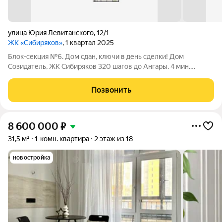
улица Юрия Левитанского
,
12/1
ЖК «Сибиряков»
, 1 квартал 2025
Блок-секция №6. Дом сдан, ключи в день сделки! Дом
Созидатель, ЖК Сибиряков 320 шагов до Ангары. 4 мин.
пешком до остановки мкр. Байкальский. Любую квартиру
можно приобрести либо в черновом варианте, либо в отделке
Позвонить
White Box (+15 000 руб к цене
8 600 000
₽
31,5 м²
1-комн. квартира
2 этаж из 18
новостройка