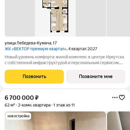
улица Лебедева-Кумача
,
17
ЖК «ВЕКТОР премиум-квартал»
, 4 квартал 2027
Новый уровень комфорта: жилой комплекс в центре Иркутска
с собственной инфраструктурой и персональным сервисом.
Мы не просто строим дома. Для нас важно создать квартал, где
ваше приватное частное пространство комфортно граничит с
Позвонить
Позвоните мне
продуманной
6 700 000
₽
62 м²
2-комн. квартира
1 этаж из 11
новостройка