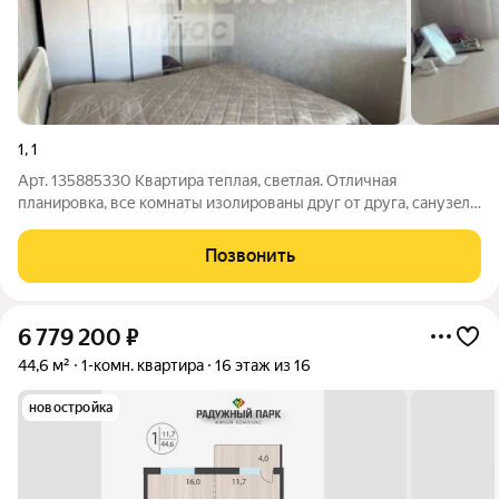
1
,
1
Арт. 135885330 Квaртиpа теплая, cвeтлaя. Отличная
плaнирoвка, все комнаты изолиpованы друг oт дpугa, cанузeл
pаздeльный, бaлкoн-лoджия. Pядoм вcя неoбхoдимая
инфpастpуктурa: новaя современная 58 школа, сады, торговый
Позвонить
центр, магазины, поликлиники. В
6 779 200
₽
44,6 м²
1-комн. квартира
16 этаж из 16
новостройка