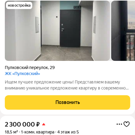
новостройка
Пулковский переулок
,
29
ЖК «Пулковский»
Ищем лучшее предложение цены! Представляем вашему
вниманию уникальное предложение квартиру в современном
жилом комплексе "Пулковский", расположенном в
живописном Иркутске. Это не просто жилье, а ваш личный
Позвонить
уголок комфорта и спокойствия, откуда
2 300 000
₽
18,5 м²
1-комн. квартира
4 этаж из 5