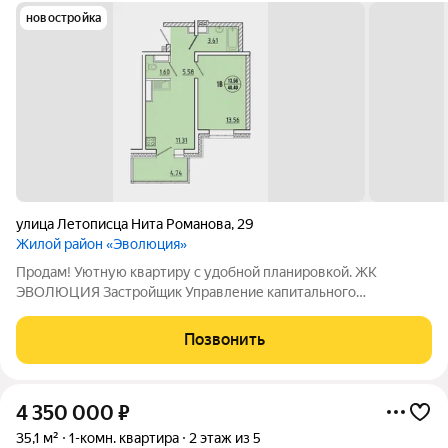
новостройка
улица Летописца Нита Романова
,
29
Жилой район «Эволюция»
Продам! Уютную квартиру с удобной планировкой. ЖК
ЭВОЛЮЦИЯ Застройщик Управление капитального
Строительства г. Иркутска. Кухня и комната отдельно, сан узел
отдельно. Идеально подойдет маленькой семье, либо
Позвонить
семейной паре. В 5 минутах ходьбы остановка.
4 350 000
₽
35,1 м²
1-комн. квартира
2 этаж из 5