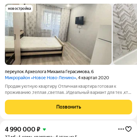
новостройка
переулок Археолога Михаила Герасимова
,
6
Микрорайон «Новое Ново-Ленино»
, 4 квартал 2020
Продам уютную квартиру Отличная квартира готовая к
проживанию ,теплая ,светлая. .Идеальный вариант для тех ,кто
ценит своё время .Готовый ремонт уже с мебелью и техникой.
площадь: 30 кв.м. Эргономичная планировка ,каждый метр
Позвонить
работает. состояние:
4 990 000
₽