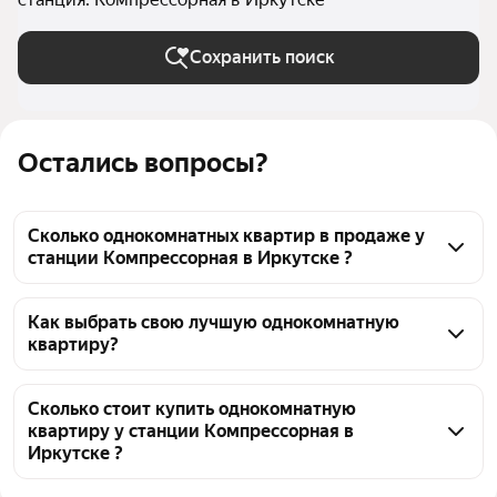
Сохранить поиск
Остались вопросы?
Сколько однокомнатных квартир в продаже у
станции Компрессорная в Иркутске ?
На Яндекс Недвижимости в продаже у станции 
Компрессорная в Иркутске 50 однокомнатных 
Как выбрать свою лучшую однокомнатную
квартиру?
квартир, из них 50 объявлений от агентств
Чтобы купить 1-комнатную квартиру в ипотеку у 
станции Компрессорная, воспользуйтесь тепловой 
Сколько стоит купить однокомнатную
квартиру у станции Компрессорная в
картой для оценки инфраструктуры и 
Иркутске ?
транспортной доступности в выбранном районе у 
станции Компрессорная в Иркутске
Цена за квадратный метр
104 000 — 225 373 ₽