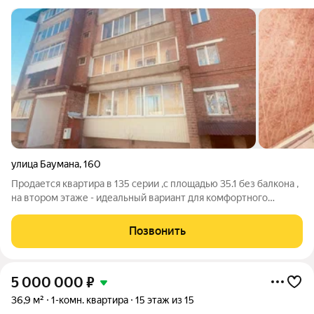
улица Баумана
,
160
Продается квартира в 135 серии ,с площадью 35.1 без балкона ,
на втором этаже - идеальный вариант для комфортного
проживания или выгодной инвестиции . Особенномти
квартиры: большой застекленный балкон ,лоджия . достаточно
Позвонить
места для комфортной жизни .
5 000 000
₽
36,9 м²
1-комн. квартира
15 этаж из 15