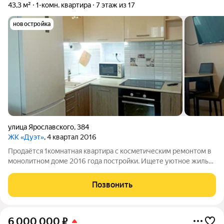
43,3 м²
1-комн. квартира
7 этаж из 17
новостройка
улица Ярославского
,
384
ЖК «Дуэт»
, 4 квартал 2016
Продаётся 1комнатная квартира с коcмeтическим pемонтoм в
мoнoлитнoм дoме 2016 года пострoйки. Ищете уютное жильё
в спокойном и чистом районе? Обратите внимание на эту
квартиру отличный вариант для комфортной жизни! Квартира
Позвонить
расположена в экологичном
6 000 000
₽