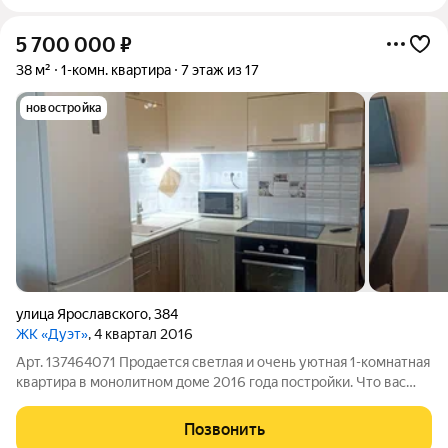
5 700 000
₽
38 м²
1-комн. квартира
7 этаж из 17
новостройка
улица Ярославского
,
384
ЖК «Дуэт»
, 4 квартал 2016
Арт. 137464071 Продается светлая и очень уютная 1-комнатная
квартира в монолитном доме 2016 года постройки. Что вас
ждет:Современный ремонт: Заезжай и живи! Квартира в
отличном состоянии, не требует вложений. Продуманное
Позвонить
пространство: Просторная