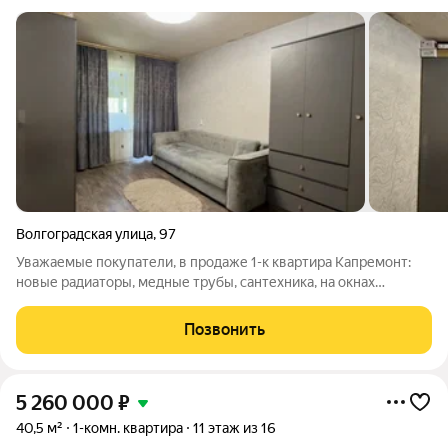
Волгоградская улица
,
97
Уважаемые покупатели, в продаже 1-к квартира Капремонт:
новые радиаторы, медные трубы, сантехника, на окнах
стеклопакеты. Светлая, уютная кухня + просторный зал.
Отдельный плюс гардеробная и раздельный с/у. 2 этаж (не
Позвонить
первый, не последний).
5 260 000
₽
40,5 м²
1-комн. квартира
11 этаж из 16