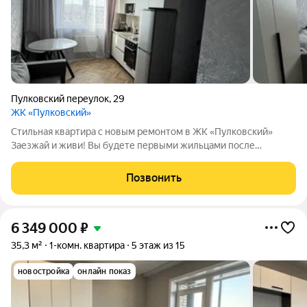
Пулковский переулок
,
29
ЖК «Пулковский»
Стильная квартира с новым ремонтом в ЖК «Пулковский»
Заезжай и живи! Вы будете первыми жильцами после
качественного ремонта. Продается абсолютно новая, уютная
квартира в современном жилом комплексе «Пульковский».
Позвонить
Идеальный вариант для тех, кто не
6 349 000
₽
35,3 м²
1-комн. квартира
5 этаж из 15
новостройка
онлайн показ