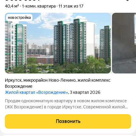
40,4 м²
1-комн. квартира
11 этаж из 17
новостройка
Иркутск
,
микрорайон Ново-Ленино
,
жилой комплекс
Возрождение
Жилой квартал «Возрождение»
, 3 квартал 2026
Продам однокомнатную квартиру в новом жилом комплексе
(ЖК Возрождение) в городе Иркутске. Современной жилой
комплекс: с закрытой территорией и видеонаблюдением.
Состояние: черновая отделка (без ремонта). Особенности:
Позвонить
Большие окна, панорамный вид на