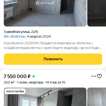
Гравийная улица
,
22/6
ЖК «Взлётка»
, 4 квартал 2024
Код объекта: 2222039. Продается квартира на «Взлётке»:
создай интерьер мечты с нуля! Ищете квартиру, где всё будет
именно так, как хочется вам? Предлагаю студию в ЖК
«Взлётка» (Иркутск, ул. Гравийная, 22/6) в черновом варианте.
Позвонить
Это не «минус», а ваш
7 550 000
₽
33,5 м²
1-комн. квартира
14 этаж из 15
новостройка