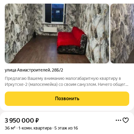
улица Авиастроителей
,
28Б/2
Предлагаю Вашему вниманию малогабаритную квартиру в
Иркутске-2 (малосемейка) со своим санузлом. Ничего общего
нет. Квартира солнечная и теплая, хороший вид из окна. В
квартире выполнен косметический ремонт: установлены
Позвонить
новые натяжные потолки,
3 950 000
₽
36 м²
1-комн. квартира
5 этаж из 16