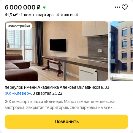
6 000 000
₽
41,5 м²
1-комн. квартира
4 этаж из 4
новостройка
переулок имени Академика Алексея Окладникова
,
33
ЖК «Клевер»
, 3 квартал 2022
ЖК кoмфopт клacса «Клeвeр». Малоэтажная комплексная
застройка. Закрытая территория, своя парковка на всех
жильцов. В каждой секции - солнечные внутренние дворики с
зоной отдыха и детской игровой площадкой. Просторные
Позвонить
холлы, лифт. Из подъезда два