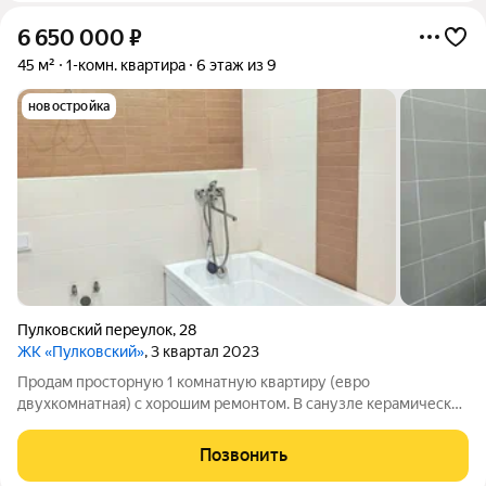
6 650 000
₽
45 м²
1-комн. квартира
6 этаж из 9
новостройка
Пулковский переулок
,
28
ЖК «Пулковский»
, 3 квартал 2023
Продам просторную 1 комнатную квартиру (евро
двухкомнатная) с хорошим ремонтом. В санузле керамическая
плитка в современном стиле, установлена качественная
сантехника. Площадь квартиры с учётом балкона - 45 кв. м, без
Позвонить
балкона - 42.2 кв. м. Санузел