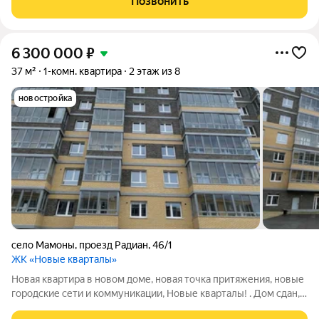
Позвонить
лоджия застеклена,
6 300 000
₽
37 м²
1-комн. квартира
2 этаж из 8
новостройка
село Мамоны
,
проезд Радиан
,
46/1
ЖК «Новые кварталы»
Новая квартира в новом доме, новая точка притяжения, новые
городские сети и коммуникации, Новые кварталы! . Дом сдан,
квартира в собственности, выполнен ремонт, осталось только