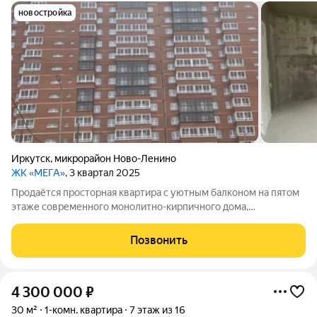
новостройка
Иркутск
,
микрорайон Ново-Ленино
ЖК «МЕГА»
, 3 квартал 2025
Продаётся просторная квартира с уютным балконом на пятом
этаже современного монолитно-кирпичного дома,
построенного в 2026 году ЖК «МЕГА». Расположенная вдали
от шумных магистралей, квартира предлагает жителям тихий
Позвонить
уголок с прекрасным видом во
4 300 000
₽
30 м²
1-комн. квартира
7 этаж из 16