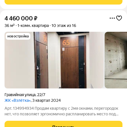
кв.м. - Застекленный балкон,
4 460 000
₽
36 м²
1-комн. квартира
10 этаж из 16
новостройка
Гравийная улица
,
22/7
ЖК «Взлётка»
, 3 квартал 2024
Арт. 134994934 Продам квартиру с 2мя окнами, перегородок
нет, что позволяет эргономично распланировать место под
спальню и кухню гостиную, на полу стяжка, лучевая разводка
отопления, входные двери хорошего качества без замены,