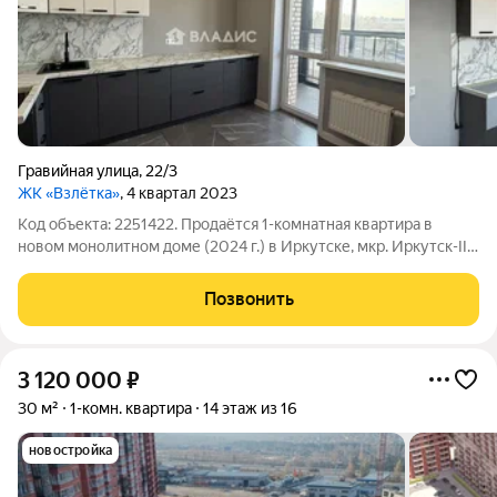
Гравийная улица
,
22/3
ЖК «Взлётка»
, 4 квартал 2023
Код объекта: 2251422. Продаётся 1-комнатная квартира в
новом монолитном доме (2024 г.) в Иркутске, мкр. Иркутск-II,
ул. Гравийная, 22/3. Квартира на 5 этаже: продуманная
планировка, где жилая зона 13 кв. м и отдельная кухня 9,9 кв. м
Позвонить
идеально для
3 120 000
₽
30 м²
1-комн. квартира
14 этаж из 16
новостройка