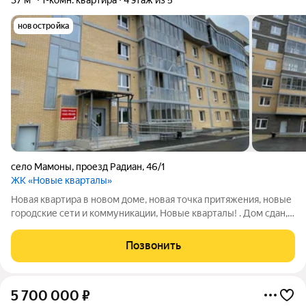
37 м²
1-комн. квартира
4 этаж из 5
новостройка
село Мамоны
,
проезд Радиан
,
46/1
ЖК «Новые кварталы»
Новая квартира в новом доме, новая точка притяжения, новые
городские сети и коммуникации, Новые кварталы! . Дом сдан,
квартира в собственности, выполнен ремонт, осталось только
завезти свою мебель! Хороший 4-й этаж, солнечная сторона
Позвонить
во второй
5 700 000
₽