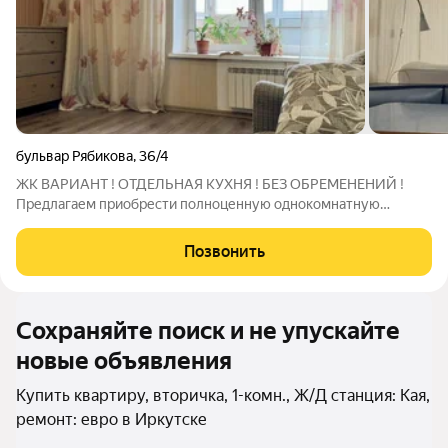
бульвар Рябикова
,
36/4
ЖК ВАРИАНТ ! ОТДЕЛЬНАЯ КУХНЯ ! БЕЗ ОБРЕМЕНЕНИЙ !
Предлагаем приобрести полноценную однокомнатную
квартиру на бул. Рябикова , в доме 2009 года постройки от
надёжного областного застройщика ВостСибСтрой в ЖК
Позвонить
"ВАРИАНТ"!! Без перепланировок, без
Сохраняйте поиск и не упускайте
новые объявления
Купить квартиру, вторичка, 1-комн., Ж/Д станция: Кая,
ремонт: евро в Иркутске