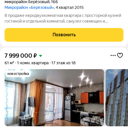
микрорайон Берёзовый
,
166
Микрорайон «Березовый»
, 4 квартал 2015
В продаже евродвухкомнатная квартира с просторной кухней
гостиной и отдельной комнатой, санузел совмещен и
выполнен в нейтральной цветовой гамме, которая подойдет
абсолютно каждому. На полу ламинат, на стенах качественные
Позвонить
обои, натяжные потолки.
7 999 000
₽
61 м²
1-комн. квартира
17 этаж из 18
новостройка