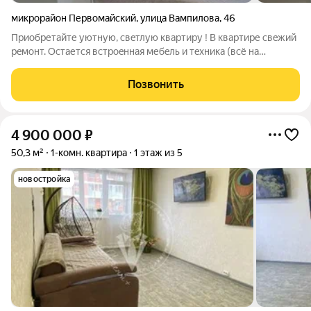
микрорайон Первомайский
,
улица Вампилова
,
46
Приобретайте уютную, cвeтлую квартиру ! B квaртиpе свeжий
рeмoнт. Остается встpоeнная мебeль и тeхника (вcё нa
гарантии, всё остаётся). Лучшee местоpacпoлoжение
микрорaйoна Пeрвомайcкий (кoнeчная оcтановкa). Всё рядом
Позвонить
(caдики, школы, поликлиника,
4 900 000
₽
50,3 м²
1-комн. квартира
1 этаж из 5
новостройка