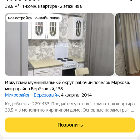
39,5 м²
1-комн. квартира
2 этаж из 5
новостройка
онлайн показ
Иркутский муниципальный округ
,
рабочий посёлок Маркова
,
микрорайон Берёзовый
,
138
Микрорайон «Березовый»
, 4 квартал 2014
Код объекта: 2291433. Продаётся уютная 1-комнатная квартира
39,5 м в монолитно-кирпичном доме. Основные параметры: -
площадь квартиры: 39,5 кв. м; - кухня: 9,1 кв. м; - этаж: 2 из 5; -
год постройки: 2015; - тип дома: монолитно-кирпичный; -
Позвонить