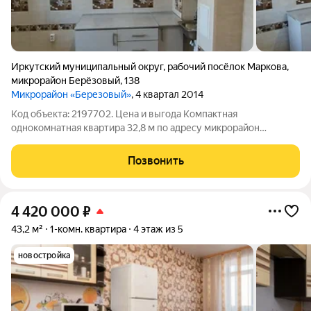
Иркутский муниципальный округ
,
рабочий посёлок Маркова
,
микрорайон Берёзовый
,
138
Микрорайон «Березовый»
, 4 квартал 2014
Код объекта: 2197702. Цена и выгода Компактная
однокомнатная квартира 32,8 м по адресу микрорайон
Берёзовый, 138 предложение с хорошим соотношением
площади, состояния и стоимости. Небольшие коммунальные
Позвонить
расходы благодаря центральному отоплению и
4 420 000
₽
43,2 м²
1-комн. квартира
4 этаж из 5
новостройка