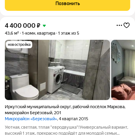
комфортной жизни? Эта квартира для вас! О квартире: Общая
Позвонить
площадь 45.6 м (39.6 м квартира + 6 м
4 400 000
₽
43,6 м²
1-комн. квартира
1 этаж из 5
новостройка
Иркутский муниципальный округ
,
рабочий посёлок Маркова
,
микрорайон Берёзовый
,
201
Микрорайон «Березовый»
, 4 квартал 2015
Уютная, светлая, тплая "евродвушка"!Универсальный вариант,
высокий 1 этаж, прекрасно подойдёт для молодой семьи