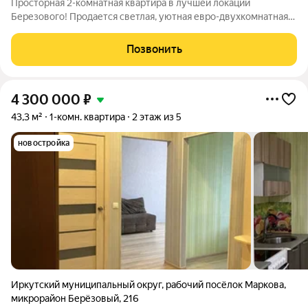
Просторная 2-комнатная квартира в лучшей локации
Березового! Продается светлая, уютная евро-двухкомнатная
квартира. Отличный вариант «заезжай и живи» без
дополнительных вложений в ремонт и обстановку! Главные
Позвонить
преимущества локации: Расположение: Дом
4 300 000
₽
43,3 м²
1-комн. квартира
2 этаж из 5
новостройка
Иркутский муниципальный округ
,
рабочий посёлок Маркова
,
микрорайон Берёзовый
,
216