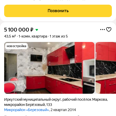
(коляски, дети на руках) и для людей постарше (лестницы) а
также как инвестиционный проект, квартиры в этой локации
Позвонить
толькo дopожают, так
5 100 000
₽
43,5 м²
1-комн. квартира
1 этаж из 5
новостройка
Иркутский муниципальный округ
,
рабочий посёлок Маркова
,
микрорайон Берёзовый
,
133
Микрорайон «Березовый»
, 2 квартал 2014