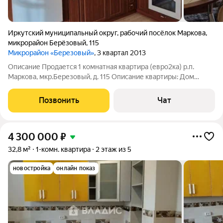
Иркутский муниципальный округ
,
рабочий посёлок Маркова
,
микрорайон Берёзовый
,
115
Микрорайон «Березовый»
, 3 квартал 2013
Описание Продается 1 комнатная квартира (евро2ка) р.п.
Маркова, мкр.Березовый, д. 115 Описание квартиры: Дом
блочный, 3/3 этаж. - Общая площадь квартиры 41,5 м2. -жилая
комната 18.0м2. -кухня 17 м2. -с.у совмещен. - застекленный
Позвонить
Чат
балкон. Окна ПВХ,
4 300 000
₽
32,8 м²
1-комн. квартира
2 этаж из 5
новостройка
онлайн показ