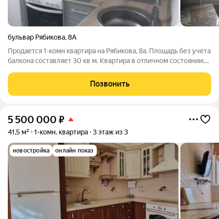
бульвар Рябикова
,
8А
Продается 1-комн квартира на Рябикова, 8а. Площадь без учета
балкона составляет 30 кв м. Квартира в отличном состоянии:
натяжные потолки, пол на кухне и в коридоре, выложен
плиткой с теплыми полами. Остается вся мебель и техника.
Позвонить
Балкон застеклен, на
5 500 000
₽
41,5 м²
1-комн. квартира
3 этаж из 3
новостройка
онлайн показ