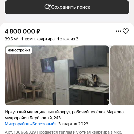
Сохранить поиск
4 800 000
₽
39,5 м²
1-комн. квартира
1 этаж из 3
новостройка
Иркутский муниципальный округ
,
рабочий посёлок Маркова
,
микрорайон Берёзовый
,
243
Микрорайон «Березовый»
, 3 квартал 2023
Арт. 136665329 Продаётся тёплая и уютная квартира в мкр.