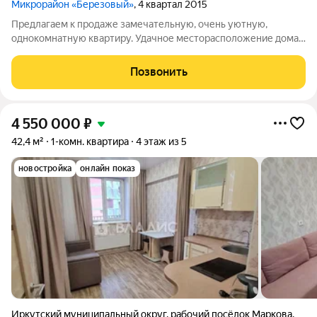
Микрорайон «Березовый»
, 4 квартал 2015
Предлагаем к продаже замечательную, очень уютную,
однокомнатную квартиру. Удачное месторасположение дома.
Вся необходимая инфраструктура находится в шаговой
доступности. Один взрослый собственник.
Позвонить
4 550 000
₽
42,4 м²
1-комн. квартира
4 этаж из 5
новостройка
онлайн показ
Иркутский муниципальный округ
,
рабочий посёлок Маркова
,