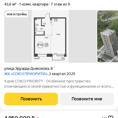
43,6 м²
1-комн. квартира
7 этаж из 9
новостройка
улица Эдуарда Дьяконова
,
8
ЖК «СОЮЗ ПРИОРИТИ»
, 2 квартал 2025
4 дом СОЮЗ PRIORITY - Особенное пространство,
отличающееся своей приватностью и функционалом от всего
объема жилого комплекса СОЮЗ PRIORITY. Чтобы каждый, кто
предпочитает более камерный формат жилья чувствовал себя
Позвонить
Позвоните мне
дома. Дом высотой 9 этажей с