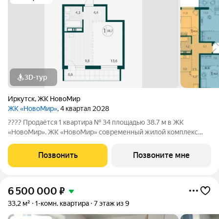
3D-тур
Иркутск
,
ЖК НовоМир
ЖК «НовоМир»
, 4 квартал 2028
???? Продаётся 1 квартира № 34 площадью 38.7 м в ЖК
«НовоМир». ЖК «НовоМир» современный жилой комплекс
комфорт-класса в Ленинском районе Иркутска от надежного
застройщика ГК «ПРОФИТ» (ООО СЗ «Оникс Групп»). Почему
Позвонить
Позвоните мне
выбирают ЖК «НовоМир»?
6 500 000
₽
33,2 м²
1-комн. квартира
7 этаж из 9