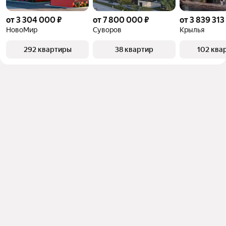
от 3 304 000 ₽
от 7 800 000 ₽
от 3 839 313
НовоМир
Суворов
Крылья
292 квартиры
38 квартир
102 ква