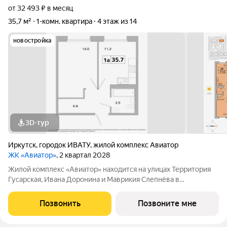
от 32 493 ₽ в месяц
35,7 м²
1-комн. квартира
4 этаж из 14
новостройка
3D-тур
Иркутск
,
городок ИВАТУ
,
жилой комплекс Авиатор
ЖК «Авиатор»
, 2 квартал 2028
Жилой комплекс «Авиатор» находится на улицах Территория
Гусарская, Ивана Доронина и Маврикия Слепнёва в
Октябрьском районе. Расположение идеально для тех, кому
важно быстро добраться до центра города. Хорошая
Позвонить
Позвоните мне
транспортная развязка с большим