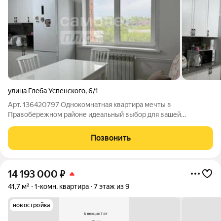
улица Глеба Успенского
,
6/1
Арт. 136420797 Однокомнатная квартира мечты в
Правобережном районе идеальный выбор для вашей
комфортной жизни! Представляю вашему вниманию светлую
и теплую однокомнатную квартиру площадью 54,6 м на 6
Позвонить
этаже 10-этажного дома 2015 года постройки. Что
14 193 000
₽
41,7 м²
1-комн. квартира
7 этаж из 9
новостройка