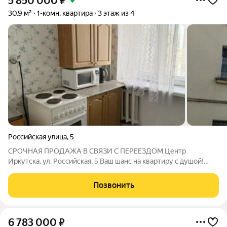
5 850 000
₽
30,9 м²
1-комн. квартира
3 этаж из 4
Российская улица
,
5
СРОЧНАЯ ПРОДАЖА В СВЯЗИ С ПЕРЕЕЗДОМ Центр
Иркутска, ул. Российская, 5 Ваш шанс на квартиру с душой!
Почувствуйте ритм города, не переплачивая за излишества!
Предлагаем уютную квартиру на 3 этаже добротного
Позвонить
кирпичного дома. Здесь вас ждет «средний»
6 783 000
₽