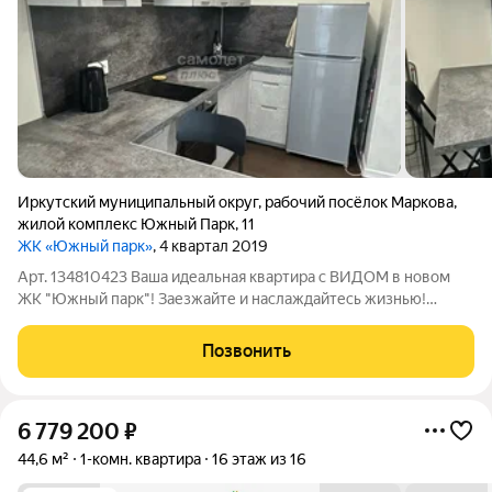
Иркутский муниципальный округ
,
рабочий посёлок Маркова
,
жилой комплекс Южный Парк
,
11
ЖК «Южный парк»
, 4 квартал 2019
Арт. 134810423 Ваша идеальная квартира с ВИДОМ в новом
ЖК "Южный парк"! Заезжайте и наслаждайтесь жизнью!
Представляем к продаже великолепную видовую 1-
комнатную квартиру в совершенно новом доме, где каждая
Позвонить
деталь продумана для вашего максимального
6 779 200
₽
44,6 м²
1-комн. квартира
16 этаж из 16