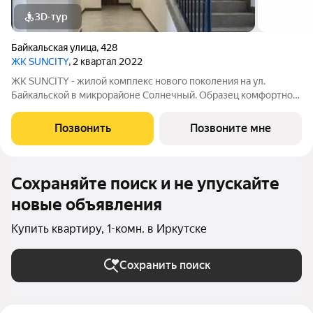
3D-тур
Байкальская улица
,
428
ЖК SUNCITY
, 2 квартал 2022
ЖК SUNCITY - жилой комплекс нового поколения на ул.
Байкальской в микрорайоне Солнечный. Образец комфортной,
насыщенной и ориентированной на человека среды обитания.
ЖК расположился в эпицентре событий: школы, детские сады,
Позвонить
Позвоните мне
супермаркеты, спортивные
Сохраняйте поиск и не упускайте
новые объявления
Купить квартиру, 1-комн. в Иркутске
Сохранить поиск