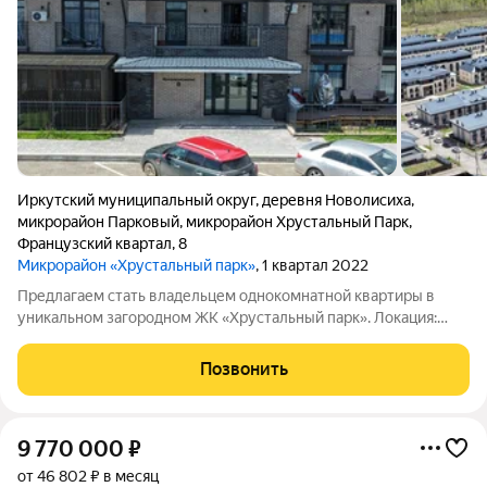
Иркутский муниципальный округ
,
деревня Новолисиха
,
микрорайон Парковый
,
микрорайон Хрустальный Парк
,
Французский квартал
,
8
Микрорайон «Хрустальный парк»
, 1 квартал 2022
Предлагаем стать владельцем однокомнатной квартиры в
уникальном загородном ЖК «Хрустальный парк». Локация:
Иркутский район, деревня Ново-Лисиха Адрес: Французский
квартал, д. 8 ЖК «Хрустальный парк» это возможность
Позвонить
наслаждаться комфортом городской
9 770 000
₽
от 46 802 ₽ в месяц