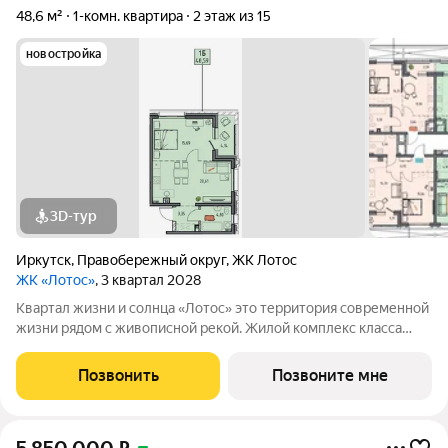
48,6 м²
1-комн. квартира
2 этаж из 15
новостройка
3D-тур
Иркутск
,
Правобережный округ
,
ЖК Лотос
ЖК «Лотос»
, 3 квартал 2028
Квартал жизни и солнца «Лотос» это территория современной
жизни рядом с живописной рекой. Жилой комплекс класса
бизнес-лайт расположен на улице Баррикад всего в 10
минутах от центра города. Гармония природы и городской
Позвонить
Позвоните мне
инфраструктуры создает