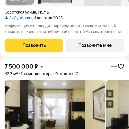
Советская улица
,
115/1Б
ЖК «Суворов»
, 4 квартал 2025
Информация о площади квартиры носит ознакомительный
характер, не является публичной офертой.Указана проектная
площадь квартиры с балконом/лоджией без применения
понижающих коэффициентов. Возможно отклонение
Позвонить
Позвоните мне
фактической площади квартиры в пределах 5%.
7 500 000
₽
42,3 м²
1-комн. квартира
9 этаж из 10