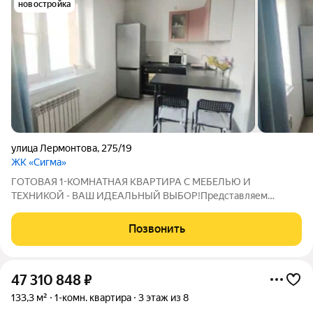
новостройка
улица Лермонтова
,
275/19
ЖК «Сигма»
ГОТОВАЯ 1-КОМНАТНАЯ КВАРТИРА С МЕБЕЛЬЮ И
ТЕХНИКОЙ - ВАШ ИДЕАЛЬНЫЙ ВЫБОР!Представляем
вашему вниманию 1-комнатную квартиру, общей площадью с
учетом балкона 33,2 кв.м ( без балкона 31,2 кв.м) в ЖК "Сигма"
Позвонить
Преимущества 1. Надежный застройщик 2.
47 310 848
₽
133,3 м²
1-комн. квартира
3 этаж из 8