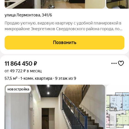
улица Лермонтова
,
341/6
Продаю уютную, видовую квартиру с удобной планировкой в
микрорайоне Энергетиков Свердловского района города, по
ул. Лермонтова 341/6. Отличное сочетание разумной цены и
удобного городского формата. Квартира расположена на 9
Позвонить
этаже 10-ти этажного
11 864 450
₽
от 49 722 ₽ в месяц
57,5 м²
1-комн. квартира
9 этаж из 9
новостройка