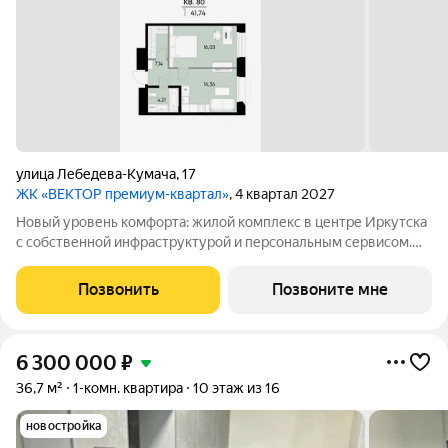
улица Лебедева-Кумача
,
17
ЖК «ВЕКТОР премиум-квартал»
, 4 квартал 2027
Новый уровень комфорта: жилой комплекс в центре Иркутска
с собственной инфраструктурой и персональным сервисом.
Мы не просто строим дома. Для нас важно создать квартал, где
ваше приватное частное пространство комфортно граничит с
Позвонить
Позвоните мне
продуманной
6 300 000
₽
36,7 м²
1-комн. квартира
10 этаж из 16
новостройка