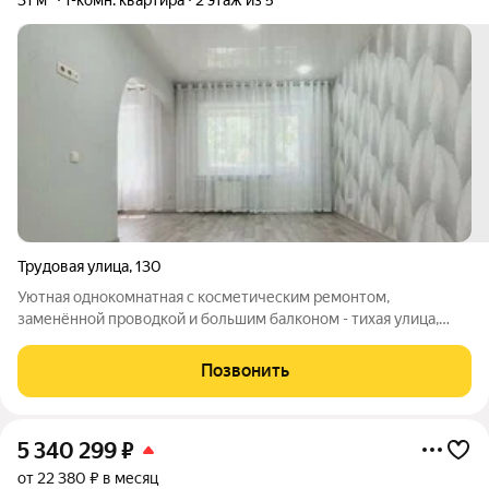
31 м²
1-комн. квартира
2 этаж из 5
Трудовая улица
,
130
Уютная однокомнатная с косметическим ремонтом,
заменённой проводкой и большим балконом - тихая улица,
удобная локация Подойдёт тем, кто ищет готовое жильё без
капитальных вложений - все основные работы уже сделаны. О
Позвонить
квартире: Косметический ремонт -
5 340 299
₽
от 22 380 ₽ в месяц