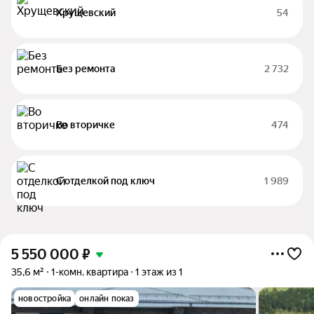
Хрущевский
54
Без ремонта
2 732
Во вторичке
474
С отделкой под ключ
1 989
5 550 000
₽
35,6 м²
1-комн. квартира
1 этаж из 1
новостройка
онлайн показ