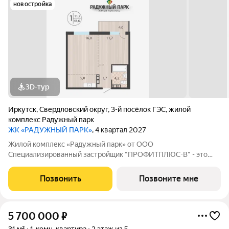
новостройка
3D-тур
Иркутск
,
Свердловский округ
,
3-й посёлок ГЭС
,
жилой
комплекс Радужный парк
ЖК «РАДУЖНЫЙ ПАРК»
, 4 квартал 2027
Жилой комплекс «Радужный парк» от ООО
Специализированный застройщик "ПРОФИТПЛЮС-В" - это
новый проект расположен в Свердловском районе г. Иркутска.
Приобретая квартиру в ЖК «Радужный парк», вы
Позвонить
Позвоните мне
обеспечиваете себя и свою семью комфортными условиями
5 700 000
₽