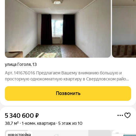
улица Гоголя
,
13
Арт. 141676016 Предлагаем Вашему вниманию большую и
просторную однокомнатную квартиру в Свердловском районе
(локация Студгородок), в монолит-кирпичном доме,
расположенную на 4 этаже двенадцатиэтажного дома, по
Позвонить
улице Гоголя 13. СМОТРИ ВИДЕООБЗОР ЭТОГО
5 340 600
₽
38,7 м²
1-комн. квартира
5 этаж из 10
новостройка