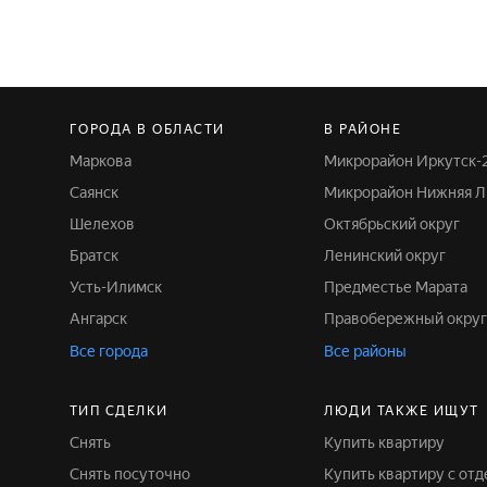
ГОРОДА В ОБЛАСТИ
В РАЙОНЕ
Маркова
Микрорайон Иркутск-
Саянск
Микрорайон Нижняя Л
Шелехов
Октябрьский округ
Братск
Ленинский округ
Усть-Илимск
Предместье Марата
Ангарск
Правобережный окру
Все города
Все районы
ТИП СДЕЛКИ
ЛЮДИ ТАКЖЕ ИЩУТ
Снять
Купить квартиру
Снять посуточно
Купить квартиру с от