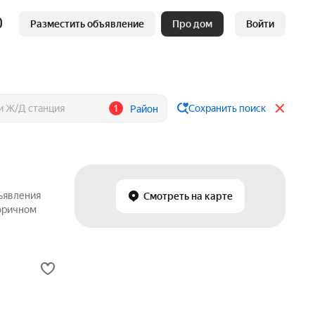
Разместить объявление
Про дом
Войти
1
Сохранить поиск
Район
бъявления
Смотреть на карте
торичном