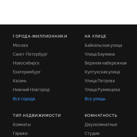
ГОРОДА-МИЛЛИОННИКИ
НА УЛИЦЕ
Москва
Байкальская улица
Санкт-Петербург
Улица Баумана
Новосибирск
Верхняя набережная
Екатеринбург
Култукская улица
Казань
Улица Петрова
Нижний Новгород
Улица Румянцева
Все города
Все улицы
ТИП НЕДВИЖИМОСТИ
КОМНАТНОСТЬ
Комнаты
Двухкомнатные
Гаражи
Студии