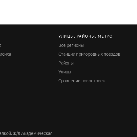
УЛИЦЫ, РАЙОНЫ, МЕТРО
2
Все регионы
исиха
Станции пригородных поездов
Районы
Улицы
Сравнение новостроек
г
делкой, ж/д Академическая