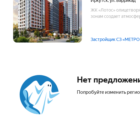
Иркутск
,
ул. Баррикад
ЖК «Лотос» олицетворя
зонам создает атмосфе
+
1
Застройщик СЗ «МЕТР
Нет предложен
Попробуйте изменить регио