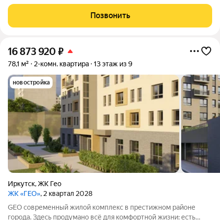
жителям комфортное проживание, развитую инфраструктуру
и возможности для отдыха и общения. Комплекс находится в
Позвонить
престижном районе города.
16 873 920
₽
78,1 м²
2-комн. квартира
13 этаж из 9
новостройка
Иркутск
,
ЖК Гео
ЖК «ГЕО»
, 2 квартал 2028
GEO современный жилой комплекс в престижном районе
города. Здесь продумано всё для комфортной жизни: есть