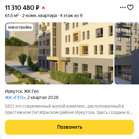
11 310 480
₽
61,5 м²
2-комн. квартира
4 этаж из 9
новостройка
Иркутск
,
ЖК Гео
ЖК «ГЕО»
, 2 квартал 2028
GEO это современный жилой комплекс, расположенный в
престижном Октябрьском районе Иркутска. Здесь созданы все
условия для комфортной жизни: есть необходимая
инфраструктура, возможности для отдыха и общения.
Позвонить