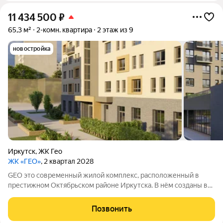
11 434 500
₽
65,3 м²
2-комн. квартира
2 этаж из 9
новостройка
Иркутск
,
ЖК Гео
ЖК «ГЕО»
, 2 квартал 2028
GEO это современный жилой комплекс, расположенный в
престижном Октябрьском районе Иркутска. В нём созданы все
условия для комфортной жизни: есть необходимая
инфраструктура, возможности для отдыха и общения.
Позвонить