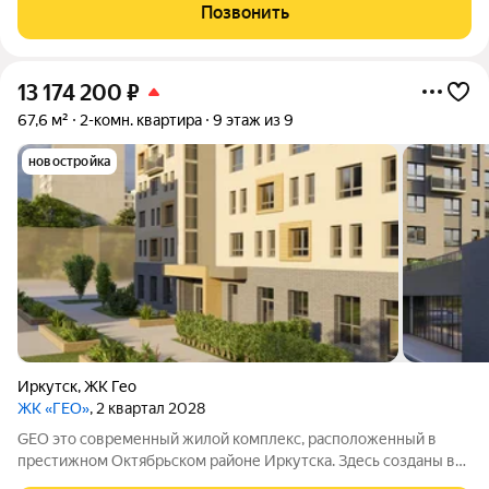
и возможности для отдыха и общения. Комплекс находится в
Позвонить
престижном районе города.
13 174 200
₽
67,6 м²
2-комн. квартира
9 этаж из 9
новостройка
Иркутск
,
ЖК Гео
ЖК «ГЕО»
, 2 квартал 2028
GEO это современный жилой комплекс, расположенный в
престижном Октябрьском районе Иркутска. Здесь созданы все
условия для комфортной жизни: есть необходимая