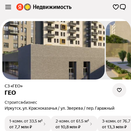
СЗ «ГЕО»
ГЕО
Строится
•
бизнес
Иркутск
,
ул. Красноказачья / ул. Зверева / пер. Гаражный
1-комн.
от 33,5 м²
2-комн.
от 61,5 м²
3-комн.
от 76,7
от 7,7 млн ₽
от 10,8 млн ₽
от 13,3 млн ₽