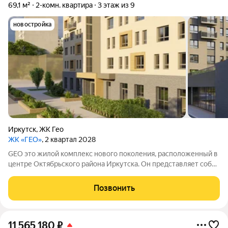
69,1 м²
2-комн. квартира
3 этаж из 9
новостройка
Иркутск
,
ЖК Гео
ЖК «ГЕО»
, 2 квартал 2028
GEO это жилой комплекс нового поколения, расположенный в
центре Октябрьского района Иркутска. Он представляет собой
гармоничное сочетание удобных жилых помещений, развитой
инфраструктуры и возможностей для комфортной жизни,
Позвонить
досуга и общения.
11 565 180
₽