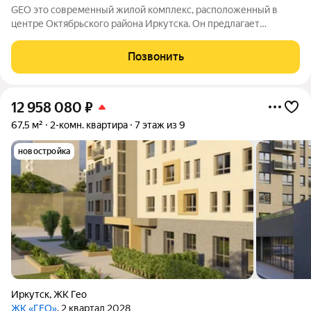
GEO это современный жилой комплекс, расположенный в
центре Октябрьского района Иркутска. Он предлагает
жителям комфортное проживание, развитую инфраструктуру
и возможности для отдыха и общения. Комплекс находится в
Позвонить
одном из наиболее привлекательных
12 958 080
₽
67,5 м²
2-комн. квартира
7 этаж из 9
новостройка
Иркутск
,
ЖК Гео
ЖК «ГЕО»
, 2 квартал 2028