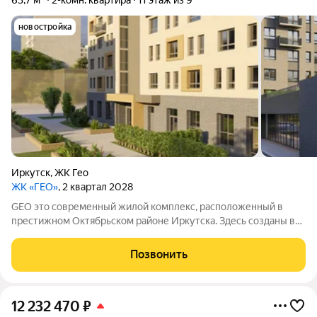
63,7 м²
2-комн. квартира
11 этаж из 9
новостройка
Иркутск
,
ЖК Гео
ЖК «ГЕО»
, 2 квартал 2028
GEO это современный жилой комплекс, расположенный в
престижном Октябрьском районе Иркутска. Здесь созданы все
условия для комфортной жизни: есть необходимая
инфраструктура, возможности для отдыха и общения.
Позвонить
12 232 470
₽