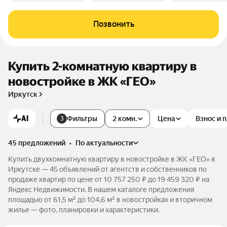
Позвонить
Купить 2-комнатную квартиру в
новостройке в ЖК «ГЕО»
Иркутск
AI
Фильтры
2 комн.
Цена
Взнос и 
3
45 предложений
•
по актуальности
Купить двухкомнатную квартиру в новостройке в ЖК «ГЕО» в
Иркутске — 45 объявлений от агентств и собственников по
продаже квартир по цене от 10 757 250 ₽ до 19 459 320 ₽ на
Яндекс Недвижимости. В нашем каталоге предложения
площадью от 61,5 м² до 104,6 м² в новостройках и вторичном
жилье — фото, планировки и характеристики.