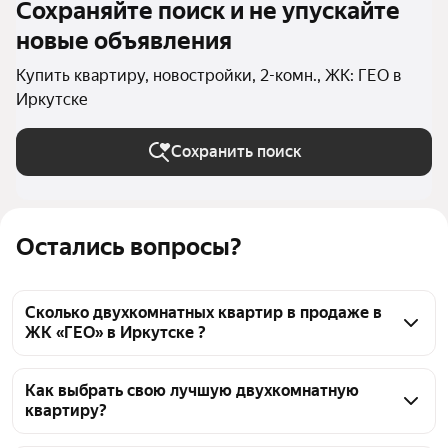
Сохраняйте поиск и не упускайте
новые объявления
Купить квартиру, новостройки, 2-комн., ЖК: ГЕО в
Иркутске
Сохранить поиск
Остались вопросы?
Сколько двухкомнатных квартир в продаже в
ЖК «ГЕО» в Иркутске ?
На Яндекс Недвижимости в продаже в ЖК «ГЕО» в 
Иркутске 45 двухкомнатных квартир 45 
Как выбрать свою лучшую двухкомнатную
квартиру?
объявлений от застройщиков
Чтобы купить 2-комнатную квартиру в новостройке 