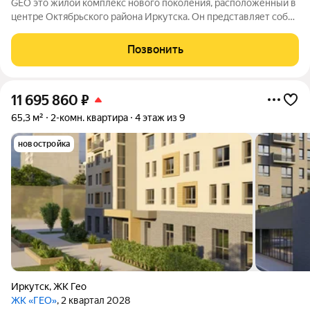
GEO это жилой комплекс нового поколения, расположенный в
центре Октябрьского района Иркутска. Он представляет собой
гармоничное сочетание удобных жилых помещений, развитой
инфраструктуры и возможностей для комфортной жизни,
Позвонить
досуга и общения.
11 695 860
₽
65,3 м²
2-комн. квартира
4 этаж из 9
новостройка
Иркутск
,
ЖК Гео
ЖК «ГЕО»
, 2 квартал 2028