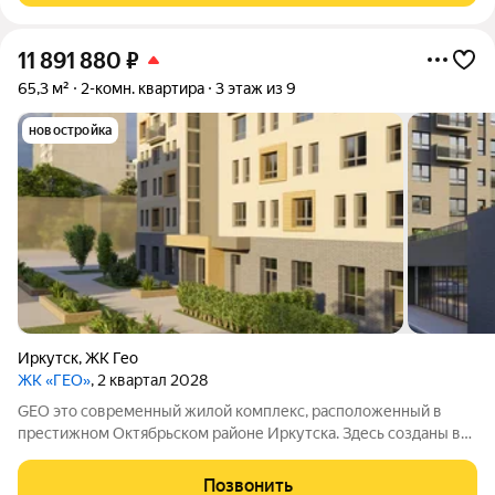
11 891 880
₽
65,3 м²
2-комн. квартира
3 этаж из 9
новостройка
Иркутск
,
ЖК Гео
ЖК «ГЕО»
, 2 квартал 2028
GEO это современный жилой комплекс, расположенный в
престижном Октябрьском районе Иркутска. Здесь созданы все
условия для комфортной жизни: есть необходимая
инфраструктура, возможности для отдыха и общения.
Позвонить