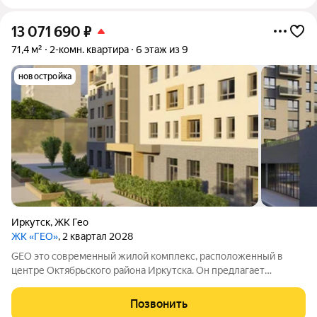
13 071 690
₽
71,4 м²
2-комн. квартира
6 этаж из 9
новостройка
Иркутск
,
ЖК Гео
ЖК «ГЕО»
, 2 квартал 2028
GEO это современный жилой комплекс, расположенный в
центре Октябрьского района Иркутска. Он предлагает
жителям комфортное проживание, развитую инфраструктуру
и возможности для отдыха и общения. Комплекс находится в
Позвонить
одном из наиболее привлекательных