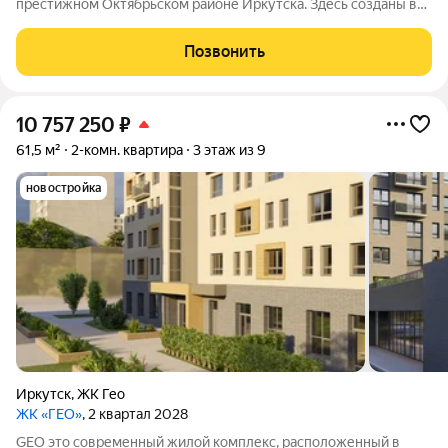
престижном Октябрьском районе Иркутска. Здесь созданы все
условия для комфортной жизни: есть необходимая
инфраструктура, возможности для отдыха и общения.
Позвонить
10 757 250
₽
61,5 м²
2-комн. квартира
3 этаж из 9
новостройка
Иркутск
,
ЖК Гео
ЖК «ГЕО»
, 2 квартал 2028
GEO это современный жилой комплекс, расположенный в