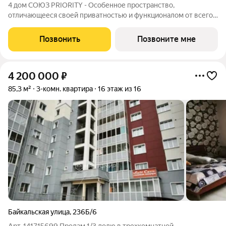
4 дом СОЮЗ PRIORITY - Особенное пространство,
отличающееся своей приватностью и функционалом от всего
объема жилого комплекса СОЮЗ PRIORITY. Чтобы каждый, кто
предпочитает более камерный формат жилья чувствовал себя
Позвонить
Позвоните мне
дома. Дом высотой 9 этажей с
4 200 000
₽
85,3 м²
3-комн. квартира
16 этаж из 16
Байкальская улица
,
236Б/6