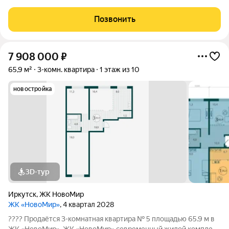
«Новая Высота». Идеальный вариант как для собственного
проживания, так и для выгодной инвестиции. О доме и
Позвонить
качестве строительства: - Надежный
7 908 000
₽
65,9 м²
3-комн. квартира
1 этаж из 10
новостройка
3D-тур
Иркутск
,
ЖК НовоМир
ЖК «НовоМир»
, 4 квартал 2028
???? Продаётся 3-комнатная квартира № 5 площадью 65.9 м в