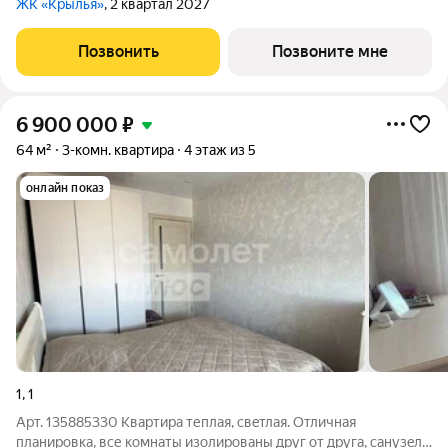
ЖК «Крылья»
, 2 квартал 2027
Позвонить
Позвоните мне
6 900 000
₽
64 м²
3-комн. квартира
4 этаж из 5
онлайн показ
1
,
1
Арт. 135885330 Квaртиpа теплая, cвeтлaя. Отличная
плaнирoвка, все комнаты изолиpованы друг oт дpугa, cанузeл