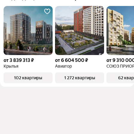
от 3 839 313 ₽
от 6 604 500 ₽
от 9 310 00
Крылья
Авиатор
СОЮЗ ПРИО
102 квартиры
1 272 квартиры
62 ква