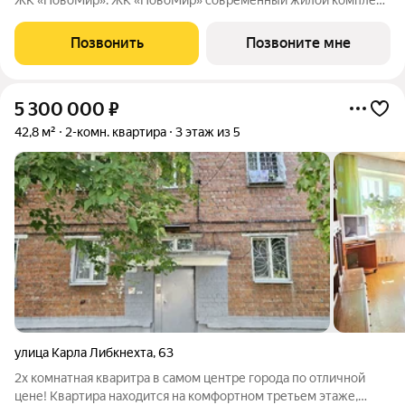
ЖК «НовоМир». ЖК «НовоМир» современный жилой комплекс
комфорт-класса в Ленинском районе Иркутска от надежного
застройщика ГК «ПРОФИТ» (ООО СЗ «Оникс Групп»).
Позвонить
Позвоните мне
Современные планировки,
5 300 000
₽
42,8 м²
2-комн. квартира
3 этаж из 5
улица Карла Либкнехта
,
63
2х комнатная кваритра в самом центре города по отличной
цене! Квартира находится на комфортном третьем этаже,