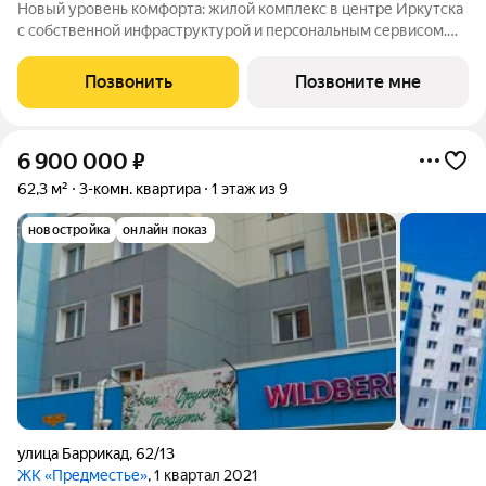
Новый уровень комфорта: жилой комплекс в центре Иркутска
с собственной инфраструктурой и персональным сервисом.
Мы не просто строим дома. Для нас важно создать квартал, где
ваше приватное частное пространство комфортно граничит с
Позвонить
Позвоните мне
продуманной
6 900 000
₽
62,3 м²
3-комн. квартира
1 этаж из 9
новостройка
онлайн показ
улица Баррикад
,
62/13
ЖК «Предместье»
, 1 квартал 2021