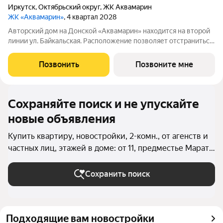
Иркутск
,
Октябрьский округ
,
ЖК Аквамарин
ЖК «Аквамарин»
, 4 квартал 2028
Авторский дом на Донской «Аквамарин» находится на второй
линии ул. Байкальская. Расположение позволяет отстраниться
от городской суеты, но сохраняет все преимущества жизни в
самом престижном районе Иркутска. Выбирая жилой
Позвонить
Позвоните мне
комплекс «Аквамарин», вы
Сохраняйте поиск и не упускайте
новые объявления
Купить квартиру, новостройки, 2-комн., от агенств и
частных лиц, этажей в доме: от 11, предместье Марата
в Иркутске
Сохранить поиск
Подходящие вам новостройки