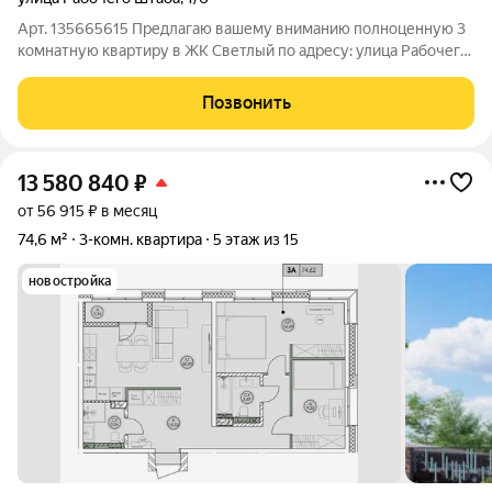
Арт. 135665615 Предлагаю вашему вниманию полноценную 3
комнатную квартиру в ЖК Светлый по адресу: улица Рабочего
Штаба, дом 1/6. Кирпичный дом, 2006 год постройки,
застройщик Новый Город. Закрытая территория, детская
Позвонить
площадка, достаточно парковочных
13 580 840
₽
от 56 915 ₽ в месяц
74,6 м²
3-комн. квартира
5 этаж из 15
новостройка