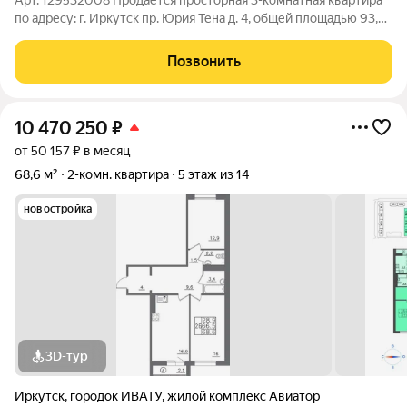
Арт. 129532008 Продаётся просторная 3-комнатная квартира
по адресу: г. Иркутск пр. Юрия Тена д. 4, общей площадью 93,4
кв.м. В квартире сделаны все черновые работы: проведена
электрика - медь, сантехнические трубы - медь, пол - стяжка.
Позвонить
Перепланировка
10 470 250
₽
от 50 157 ₽ в месяц
68,6 м²
2-комн. квартира
5 этаж из 14
новостройка
3D-тур
Иркутск
,
городок ИВАТУ
,
жилой комплекс Авиатор