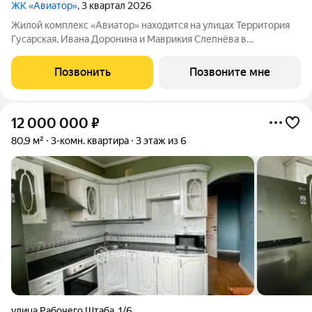
ЖК «Авиатор»
, 3 квартал 2026
Жилой комплекс «Авиатор» находится на улицах Территория
Гусарская, Ивана Доронина и Маврикия Слепнёва в
Октябрьском районе. Расположение идеально для тех, кому
важно быстро добраться до центра города. Хорошая
Позвонить
Позвоните мне
транспортная развязка с большим
12 000 000
₽
80,9 м²
3-комн. квартира
3 этаж из 6
улица Рабочего Штаба
,
1/6