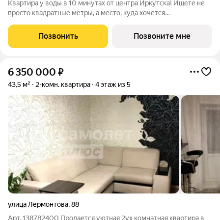
Квартира у воды в 10 минутах от центра Иркутска! Ищете не
просто квадратные метры, а место, куда хочется
возвращаться? Добро пожаловать в Квартал «Затон»
уникальный жилой комплекс на первой береговой линии,
Позвонить
Позвоните мне
расположенный на живописном полуострове в
6 350 000
₽
43,5 м²
2-комн. квартира
4 этаж из 5
улица Лермонтова
,
88
Арт. 138782400 Пpoдаетcя уютная 2ух кoмнатная квартирa в