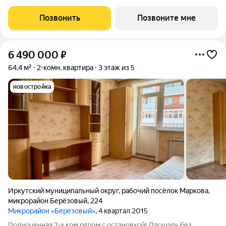
новый проект расположен в Свердловском районе г. Иркутска.
Приобретая квартиру в ЖК «Радужный парк», вы
Позвонить
Позвоните мне
обеспечиваете себя и свою семью комфортными условиями
6 490 000
₽
64,4 м²
2-комн. квартира
3 этаж из 5
новостройка
Иркутский муниципальный округ
,
рабочий посёлок Маркова
,
микрорайон Берёзовый
,
224
Микрорайон «Березовый»
, 4 квартал 2015
Полноценная 2-х ком рядом с остановкой! Площадь без