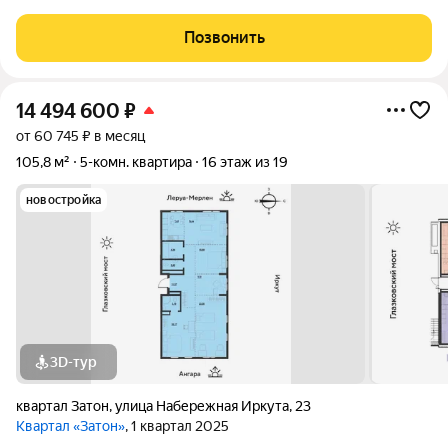
очень теплая, светлая. Дом кирпичный, подьезды очень
чистые после ремонта, двор тихий, ухоженный. Соседи все
Позвонить
приятные доброжелательные люди.
14 494 600
₽
от 60 745 ₽ в месяц
105,8 м²
5-комн. квартира
16 этаж из 19
новостройка
3D-тур
квартал Затон
,
улица Набережная Иркута
,
23
Квартал «Затон»
, 1 квартал 2025