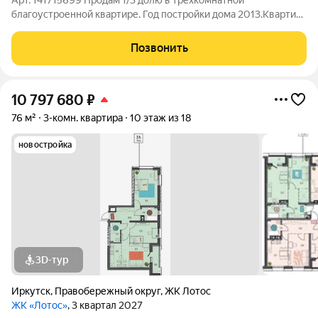
Арт. 141715699 Продам 1/3 долю в трехкомнатной
благоустроенной квартире. Год постройки дома 2013.Квартира
в хорошем состоянии, комнаты изолированные, потолки
высокие. Всего три взрослых собственника по 1/3 доли у
Позвонить
каждого. Документы готовы к продаже.
10 797 680
₽
76 м²
3-комн. квартира
10 этаж из 18
новостройка
3D-тур
Иркутск
,
Правобережный округ
,
ЖК Лотос
ЖК «Лотос»
, 3 квартал 2027