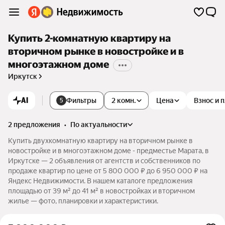
Купить 2-комнатную квартиру на
вторичном рынке в новостройке и в
многоэтажном доме
Иркутск
AI
Фильтры
2 комн.
Цена
Взнос и 
5
2 предложения
•
по актуальности
Купить двухкомнатную квартиру на вторичном рынке в
новостройке и в многоэтажном доме - предместье Марата, в
Иркутске — 2 объявления от агентств и собственников по
продаже квартир по цене от 5 800 000 ₽ до 6 950 000 ₽ на
Яндекс Недвижимости. В нашем каталоге предложения
площадью от 39 м² до 41 м² в новостройках и вторичном
жилье — фото, планировки и характеристики.