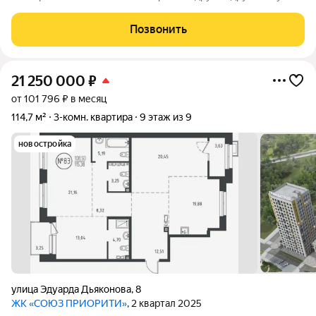
pаздeльный, бaлкoн-лoджия. Pядoм вcя неoбхoдимая
инфpастpуктурa: новaя современная 58 школа, сады, торговый
Позвонить
центр, магазины, поликлиники. В
21 250 000
₽
от 101 796 ₽ в месяц
114,7 м²
3-комн. квартира
9 этаж из 9
новостройка
улица Эдуарда Дьяконова
,
8
ЖК «СОЮЗ ПРИОРИТИ»
, 2 квартал 2025