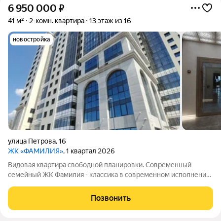
6 950 000
₽
41 м²
2-комн. квартира
13 этаж из 16
новостройка
улица Петрова
,
16
ЖК «ФАМИЛИЯ»
, 1 квартал 2026
Видовая квартира свободной планировки. Современный
семейный ЖК Фамилия - классика в современном исполнении.
удобная локация, до центра города 10 минут, все необходимое
в пешей доступности. квартира с видом на Ангару лучшая
Позвонить
ЦЕНА в данном ЖК