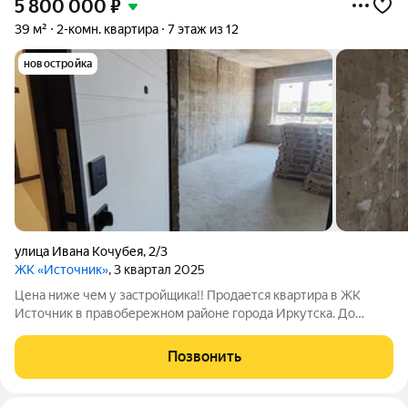
5 800 000
₽
39 м²
2-комн. квартира
7 этаж из 12
новостройка
улица Ивана Кочубея
,
2/3
ЖК «Источник»
, 3 квартал 2025
Цена ниже чем у застройщика!! Продается квартира в ЖК
Источник в правобережном районе города Иркутска. До
центра на машине 10 минут, остановка и магазины в пешей
доступности, рядом больница, поликлиника, школа. Жилой
Позвонить
комплекс с закрытой территорией,