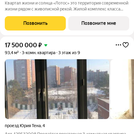
Квартал жизни и солнца «Лотос» это территория современной
жизни рядом с живописной рекой. Жилой комплекс класса
бизнес-лайт расположен на улице Баррикад всего в 10
минутах от центра города. Гармония природы и городской
Позвонить
Позвоните мне
инфраструктуры создает
17 500 000
₽
93,4 м²
3-комн. квартира
3 этаж из 9
проезд Юрия Тена
,
4