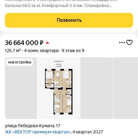
балкона 58,5 кв.м. Комфортный 3 этаж. Планировка
раздельная. Останется мебель и техника. В собственности с
2017 года. Ключи в день сделки. Звоните! Так как мы готовы
Позвонить
рассмотреть любое ваше
36 664 000
₽
125,7 м²
4-комн. квартира
9 этаж из 9
новостройка
улица Лебедева-Кумача
,
17
ЖК «ВЕКТОР премиум-квартал»
, 4 квартал 2027