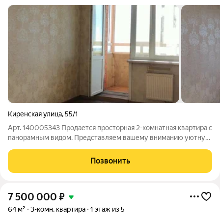
Киренская улица
,
55/1
Арт. 140005343 Продается просторная 2-комнатная квартира с
панорамным видом. Представляем вашему вниманию уютную
2-комнатную квартиру, расположенную на 14 этаже
современного 16-этажного кирпично-монолитного дома. Это
Позвонить
идеальный вариант для тех, кто
7 500 000
₽
64 м²
3-комн. квартира
1 этаж из 5