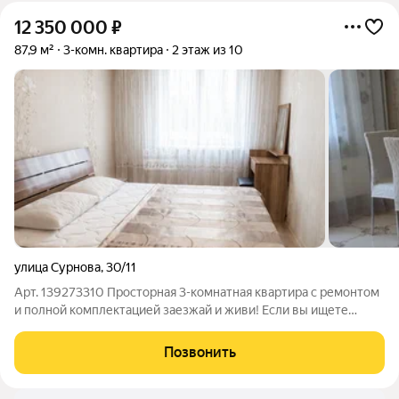
12 350 000
₽
87,9 м²
3-комн. квартира
2 этаж из 10
улица Сурнова
,
30/11
Арт. 139273310 Просторная 3-комнатная квартира с ремонтом
и полной комплектацией заезжай и живи! Если вы ищете
квартиру, в которую можно переехать сразу после сделки, не
тратя время и деньги на ремонт и покупку мебели, это
Позвонить
предложение для вас!