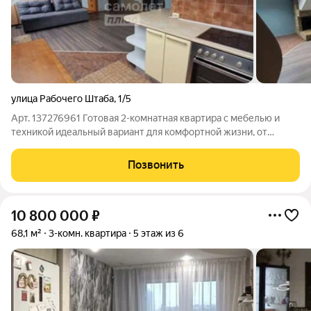
улица Рабочего Штаба
,
1/5
Арт. 137276961 Готовая 2-комнатная квартира с мебелью и
техникой идеальный вариант для комфортной жизни, от
лучшего застройщика " Новый Город". Ищете жилье в
удобном районе? Эта квартира для Вас! Представляем вам
Позвонить
необычайно-уютную, светлую, теплую
10 800 000
₽
68,1 м²
3-комн. квартира
5 этаж из 6