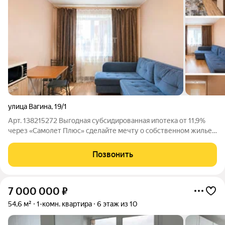
улица Вагина
,
19/1
Арт. 138215272 Выгодная субсидированная ипотека от 11,9%
через «Самолет Плюс» сделайте мечту о собственном жилье
реальностью. Платежи от 35 тысяч. Ваши
преимущества:Идеальное расположение: Тихий спальный
Позвонить
район всего в 10 минутах езды от
7 000 000
₽
54,6 м²
1-комн. квартира
6 этаж из 10