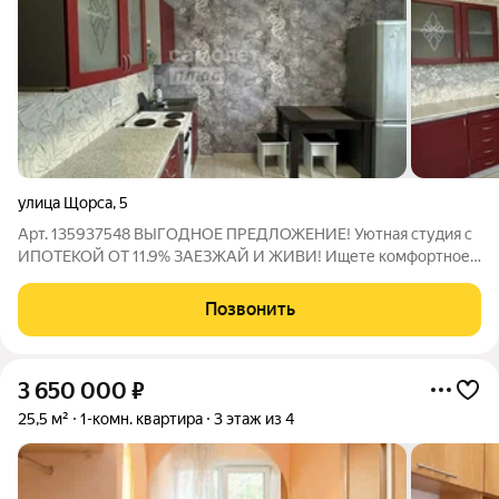
улица Щорса
,
5
Арт. 135937548 ВЫГОДНОЕ ПРЕДЛОЖЕНИЕ! Уютная студия с
ИПОТЕКОЙ ОТ 11.9% ЗАЕЗЖАЙ И ЖИВИ! Ищете комфортное
и готовое к проживанию жилье? Эта студия идеальный
вариант! Преимущества вашей новой квартиры: Выгодная
Позвонить
ипотека: Доступна ипотека со ставкой
3 650 000
₽
25,5 м²
1-комн. квартира
3 этаж из 4