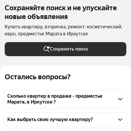
Сохраняйте поиск и не упускайте
новые объявления
Купить квартиру, вторичка, ремонт: косметический,
евро, предместье Марата в Иркутске
Сохранить поиск
Остались вопросы?
Сколько квартир в продаже - предместье
Марата, в Иркутске ?
На Яндекс Недвижимости в продаже - предместье 
Марата, в Иркутске 37 квартир, из них 1 
Как выбрать свою лучшую квартиру?
объявление от собственников, 36 объявлений от 
Чтобы купить квартиру с ремонтом во вторичке 