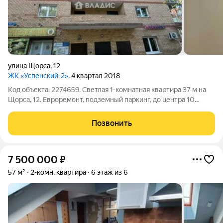
улица Щорса
,
12
ЖК «Успенский-2»
, 4 квартал 2018
Код объекта: 2274659. Светлая 1-комнатная квартира 37 м на
Щорса, 12. Евроремонт, подземный паркинг, до центра 10
минут. Продается просторная однокомнатная квартира в
кирпичном доме 2018 года постройки. Идеальный вариант
Позвонить
«Заезжай и живи» без
7 500 000
₽
57 м²
2-комн. квартира
6 этаж из 6