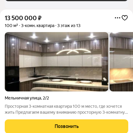
13 500 000
₽
100 м²
3-комн. квартира
3 этаж из 13
Мельничная улица
,
2/2
Просторная 3-комнатная квартира 100 м место, где хочется
жить Предлагаем вашему вниманию просторную 3-комнатную
квартиру площадью 100 м в современном монолитном доме
2010 года постройки. Это отличный вариант для большой
Позвонить
семьи, ценителей комфорта и