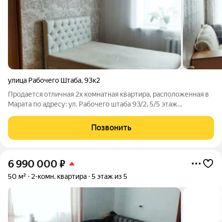
улица Рабочего Штаба
,
93к2
Продается отличная 2х комнатная квартира, расположенная в
Марата по адресу: ул. Рабочего штаба 93/2, 5/5 этаж
кирпичного дома, общая площадь 41,9м2 + балкон 3м.кв.
Просторная прихожая, раздельная планировка, хорошая
Позвонить
шумоизоляция. Чистый подъезд,
6 990 000
₽
50 м²
2-комн. квартира
5 этаж из 5