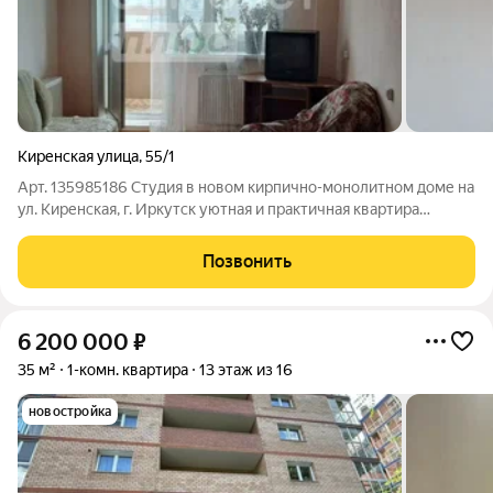
Киренская улица
,
55/1
Арт. 135985186 Студия в новом кирпично-монолитном доме на
ул. Киренская, г. Иркутск уютная и практичная квартира
площадью 28 м за 5 250 000 руб. Отличное сочетание цены и
качества: комфортная городская жилплощадь в доме с
Позвонить
современными материалами и
6 200 000
₽
35 м²
1-комн. квартира
13 этаж из 16
новостройка