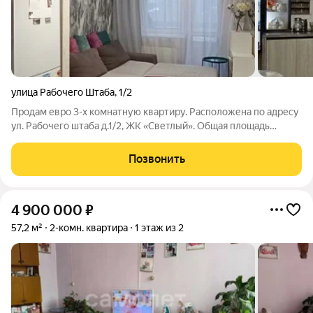
улица Рабочего Штаба
,
1/2
Продам евро 3-х комнатную квартиру. Расположена по адресу
ул. Рабочего штаба д.1/2, ЖК «Светлый». Общая площадь
квартиры 68.1м+балкон 3,1м Планировка квартиры удобная и
функциональная. - уютная и комфортная кухня-гостиная 15,6м
Позвонить
с выходом на балкон,
4 900 000
₽
57,2 м²
2-комн. квартира
1 этаж из 2