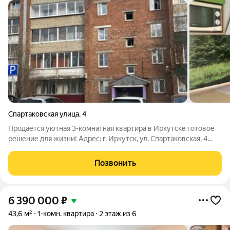
Спартаковская улица
,
4
Продаётся уютная 3-комнатная квартира в Иркутске готовое
решение для жизни! Адрес: г. Иркутск, ул. Спартаковская, 4
Идеальный вариант для семьи, которая ценит комфорт,
практичность и развитую инфраструктуру. О квартире: Общая
Позвонить
площадь 64 м Удобная
6 390 000
₽
43,6 м²
1-комн. квартира
2 этаж из 6