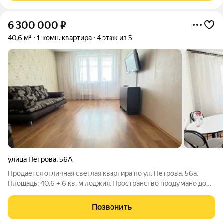
6 300 000
₽
40,6 м²
1-комн. квартира
4 этаж из 5
улица Петрова
,
56А
Продается отличная светлая квартира по ул. Петрова, 56а.
Площадь: 40,6 + 6 кв. м лоджия. Пространство продумано до
мелочей, каждая зона на своем месте. Свет: квартира
«солнечная» с отличным видом. Здесь приятно засыпать и
Позвонить
работать. Состояние: готова