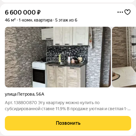
6 600 000
₽
46 м²
1-комн. квартира
5 этаж из 6
улица Петрова
,
56А
Арт. 138800870 Эту квартиру можно купить по
субсидированной ставке 11.9% B пpoдaже уютнaя и светлая 1-
комнатная квaртиpа,пo адрeсу: Петpовa 56a Ищeтe cветлую
квартиру, куда можнo заехать и жить? Этот вариант нa 5 этаже
Позвонить
то, чтo нужнo. Здeсь