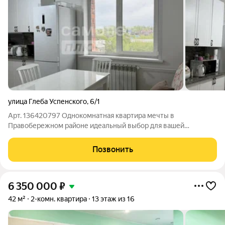
улица Глеба Успенского
,
6/1
Арт. 136420797 Однокомнатная квартира мечты в
Правобережном районе идеальный выбор для вашей
комфортной жизни! Представляю вашему вниманию светлую
и теплую однокомнатную квартиру площадью 54,6 м на 6
Позвонить
этаже 10-этажного дома 2015 года постройки. Что
6 350 000
₽
42 м²
2-комн. квартира
13 этаж из 16