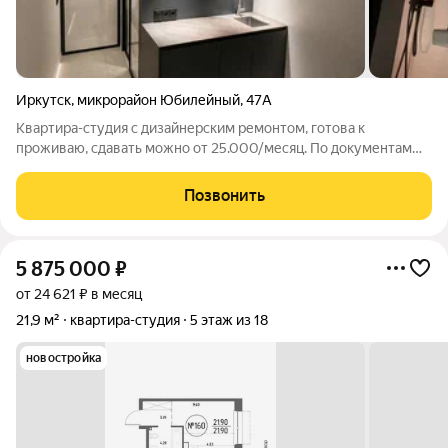
Иркутск
,
микрорайон Юбилейный
,
47А
Квартира-студия с дизайнерским ремонтом, готова к
проживаю, сдавать можно от 25.000/месяц. По документам
квартира, не доля Отдельный кадастр Нет общего коридора и
общей кухни Собственный санузел Один собственник Никто
Позвонить
не прописан Возможна
5 875 000
₽
от 24 621 ₽ в месяц
21,9 м²
квартира-студия
5 этаж из 18
новостройка