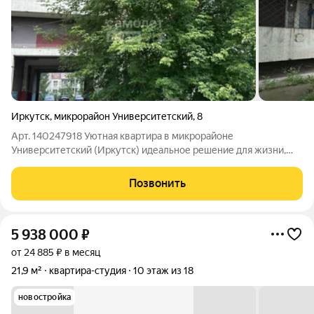
Иркутск
,
микрорайон Университетский
,
8
Арт. 140247918 Уютная квартира в микрорайоне
Университетский (Иркутск) идеальное решение для жизни,
аренды или небольшого бизнеса! Предлагаем к продаже
небольшую, но комфортную квартиру на 1 этаже в доме 135
Позвонить
серии. В квартиру отдельный вход. Это
5 938 000
₽
от 24 885 ₽ в месяц
21,9 м²
квартира-студия
10 этаж из 18
новостройка