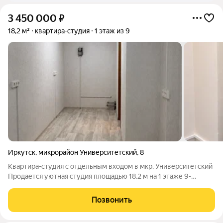
3 450 000
₽
18,2 м²
квартира-студия
1 этаж из 9
Иркутск
,
микрорайон Университетский
,
8
Квартира-студия с отдельным входом в мкр. Университетский
Продается уютная студия площадью 18,2 м на 1 этаже 9-
этажного панельного дома 1988 года постройки. Отличный
вариант для первого жилья, сдачи в аренду или инвестиций.
Позвонить
Отдельный вход больше