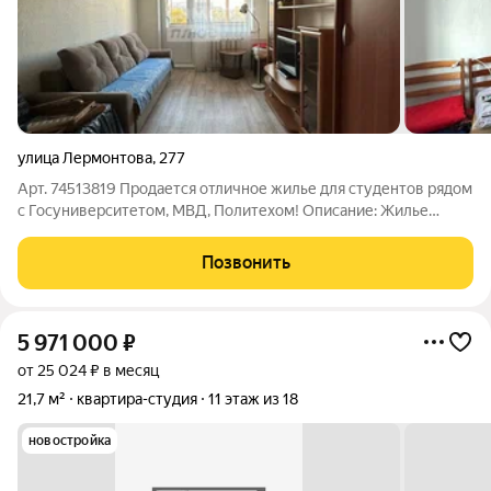
улица Лермонтова
,
277
Арт. 74513819 Продается отличное жилье для студентов рядом
с Госуниверситетом, МВД, Политехом! Описание: Жилье
расположено в коммунальной квартире. Комната с отличным
ремонтом, пластиковое окно, тепло и уютно. Мебель и техника
Позвонить
по договоренности.
5 971 000
₽
от 25 024 ₽ в месяц
21,7 м²
квартира-студия
11 этаж из 18
новостройка