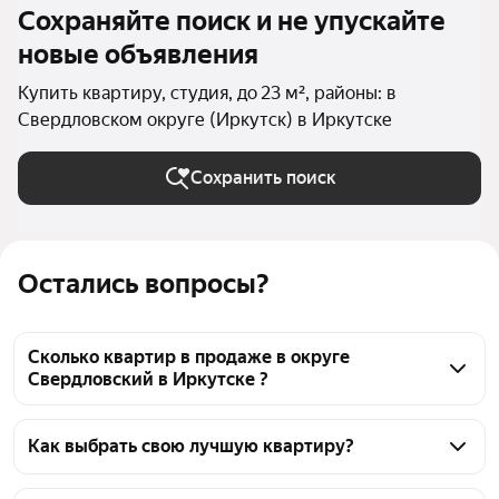
Сохраняйте поиск и не упускайте
новые объявления
Купить квартиру, студия, до 23 м², районы: в
Свердловском округе (Иркутск) в Иркутске
Сохранить поиск
Остались вопросы?
Сколько квартир в продаже в округе
Свердловский в Иркутске ?
На Яндекс Недвижимости в продаже в округе 
Свердловский в Иркутске 55 квартир, из них 24 
Как выбрать свою лучшую квартиру?
объявления от агентств, 31 объявление от 
Чтобы купить квартиру - студию с площадью до 23 
застройщиков