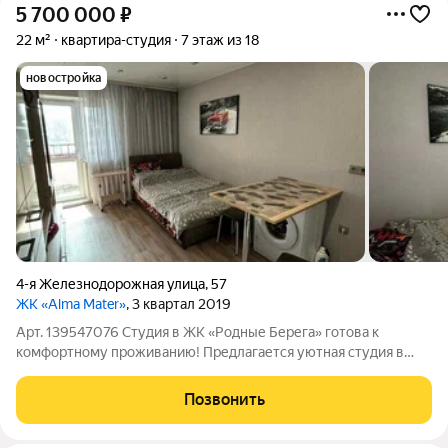
5 700 000
₽
22 м²
квартира-студия
7 этаж из 18
новостройка
4-я Железнодорожная улица
,
57
ЖК «Alma Mater»
, 3 квартал 2019
Арт. 139547076 Студия в ЖК «Родные Берега» готова к
комфортному проживанию! Предлагается уютная студия в
современном жилом комплексе «Родные Берега». Квартира с
качественным ремонтом , светлая и ухоженная - отличный
Позвонить
вариант как для собственного