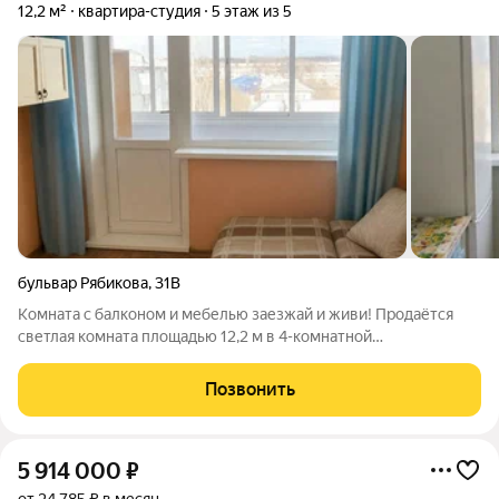
12,2 м²
квартира-студия
5 этаж из 5
бульвар Рябикова
,
31В
Комната с балконом и мебелью заезжай и живи! Продаётся
светлая комната площадью 12,2 м в 4-комнатной
коммунальной квартире по адресу: бульвар Рябикова, 31В.
Комната находится в хорошем состоянии, а вживую выглядит
Позвонить
ещё лучше, чем на фотографиях.
5 914 000
₽