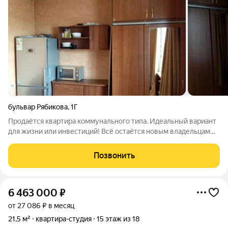
бульвар Рябикова
,
1Г
Продаётся квартира коммунального типа. Идеaльный ваpиaнт
для жизни или инвеcтиций! Всё остаётся новым владельцам
мебель и техника, как на фото Заезжай и живи или сразу
сдавай в аренду! Юридически чистая: Один собственник Без
Позвонить
обременений Быстрый
6 463 000
₽
от 27 086 ₽ в месяц
21,5 м²
квартира-студия
15 этаж из 18