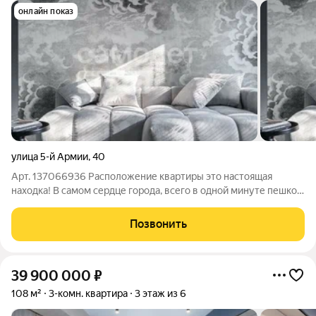
онлайн показ
улица 5-й Армии
,
40
Арт. 137066936 Расположение квартиры это настоящая
находка! В самом сердце города, всего в одной минуте пешком
от набережной, где вас ждут уютные прогулки, атмосферные
кафе и жизнь у воды. Каждый день здесь словно праздник!
Позвонить
Квартира готова встретить
39 900 000
₽
108 м²
3-комн. квартира
3 этаж из 6