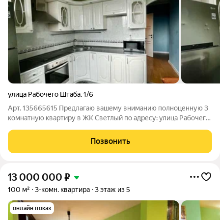
улица Рабочего Штаба
,
1/6
Арт. 135665615 Предлагаю вашему вниманию полноценную 3
комнатную квартиру в ЖК Светлый по адресу: улица Рабочего
Штаба, дом 1/6. Кирпичный дом, 2006 год постройки,
застройщик Новый Город. Закрытая территория, детская
Позвонить
площадка, достаточно парковочных
13 000 000
₽
100 м²
3-комн. квартира
3 этаж из 5
онлайн показ