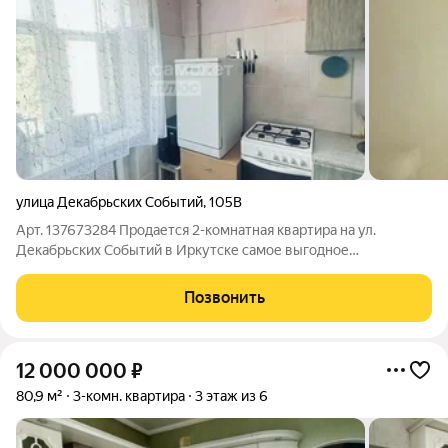
улица Декабрьских Событий
,
105В
Арт. 137673284 Продается 2-комнатная квартира на ул.
Декабрьских Событий в Иркутске самое выгодное
предложение, в данной локации! Квартира площадью 42,2 м с
жилой площадью 30 м расположена на 3-м этаже кирпичного
Позвонить
дома из 5 этажей. Планировка
12 000 000
₽
80,9 м²
3-комн. квартира
3 этаж из 6