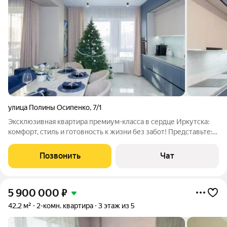
улица Полины Осипенко
,
7/1
Эксклюзивная квартира премиум-класса в сердце Иркутска:
комфорт, стиль и готовность к жизни без забот! Представьте:
вы заходите в квартиру, где всё уже продумано, красиво,
удобно и надёжно. Нет пыли от ремонта, нет поисков
Позвонить
Чат
мастеров, нет лишних трат
5 900 000
₽
42,2 м²
2-комн. квартира
3 этаж из 5