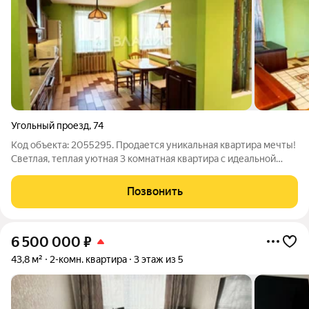
Угольный проезд
,
74
Код объекта: 2055295. Продается уникальная квартира мечты!
Светлая, теплая уютная 3 комнатная квартира с идеальной
планировкой площадью 100 кв.м находящаяся на 3 этаже 5-
этажного кирпичного дома . По адресу: Угольный проезд, 74
Позвонить
Что вы получите вместе
6 500 000
₽
43,8 м²
2-комн. квартира
3 этаж из 5