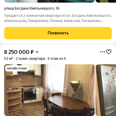
улица Богдана Хмельницкого
,
35
Продается 2-комнатная квартира по ул. Богдана Хмельницкого,
вбилизи улиц Тимирязева, Ленина, Киевская, Литвинова,
Дзержинского. Несмотря на то, что дом находится в центре
города, в квартире достаточно тихо, городской шум и суета
Позвонить
остаются за пределами
8 250 000
₽
52 м²
2-комн. квартира
3 этаж из 5
онлайн показ