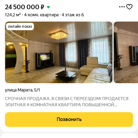
24 500 000
₽
124,2 м²
4-комн. квартира
4 этаж из 6
онлайн показ
улица Марата
,
5/1
СРОЧНАЯ ПРОДАЖА, В СВЯЗИ С ПЕРЕЕЗДОМ! ПРОДАЕТСЯ
ЭЛИТНАЯ 4-КОМНАТНАЯ КВАРТИРА ПОВЫШЕННОЙ
КОМФОРТНОСТИ В ДОМЕ ИНДИВИДУАЛЬНОЙ
ПОСТРОЙКИ. Квартира находится в центре г. Иркутска
Позвонить
(Правобережный район), ул. Марата, дом 5/1, этаж 4/6.
Площадь 124,2 кв. м.