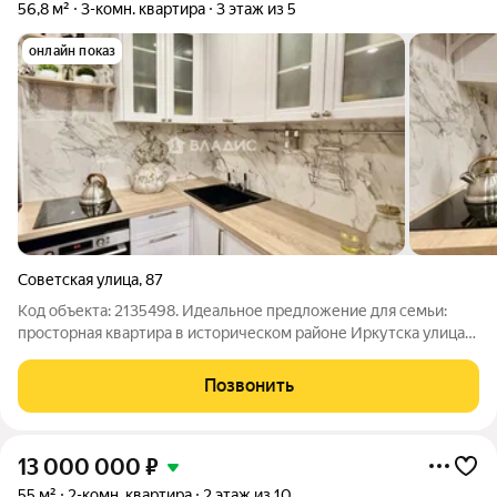
56,8 м²
3-комн. квартира
3 этаж из 5
онлайн показ
Советская улица
,
87
Код объекта: 2135498. Идеальное предложение для семьи:
просторная квартира в историческом районе Иркутска улица
Советская 87 это не просто адрес, это возможность стать
частью одного из самых живописных и удобных для жизни
Позвонить
районов города. Квартира
13 000 000
₽
55 м²
2-комн. квартира
2 этаж из 10