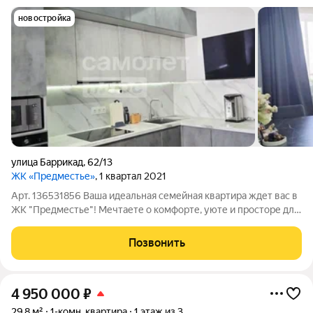
новостройка
улица Баррикад
,
62/13
ЖК «Предместье»
, 1 квартал 2021
Арт. 136531856 Ваша идеальная семейная квартира ждет вас в
ЖК "Предместье"! Мечтаете о комфорте, уюте и просторе для
всей семьи? Эта трехкомнатная квартира в современном доме
2021 года постройки именно то, что вы искали! Что вас ждет
Позвонить
внутри? Три
4 950 000
₽
29,8 м²
1-комн. квартира
1 этаж из 3