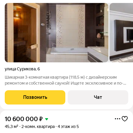
улица Сурикова
,
6
Шикарная 3-комнатная квартира (118,5 м) с дизайнерским
ремонтом и собственной сауной! Ищете эксклюзивное и по-
настоящему комфортное жилье? Продается просторная и
светлая трехкомнатная квартира с продуманной до
Позвонить
Чат
миллиметра планировкой и премиальным
10 600 000
₽
45,3 м²
2-комн. квартира
4 этаж из 5