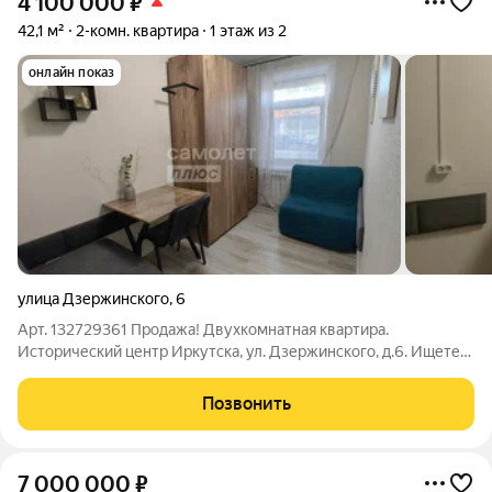
4 100 000
₽
42,1 м²
2-комн. квартира
1 этаж из 2
онлайн показ
улица Дзержинского
,
6
Арт. 132729361 Продажа! Двухкомнатная квартира.
Исторический центр Иркутска, ул. Дзержинского, д.6. Ищете
идеальное жилье в самом сердце Иркутска без проблем с
транспортом и инфраструктурой? Это оно! Характеристики:
Позвонить
Площадь: 47 м. Ремонт: Евро (под
7 000 000
₽