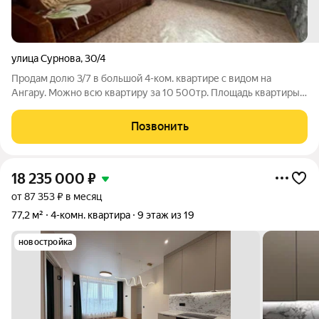
улица Сурнова
,
30/4
Продам долю 3/7 в большой 4-ком. квартире с видом на
Ангару. Можно всю квартиру за 10 500тр. Площадь квартиры
109.2,широкие коридоры, просторные комнаты, большая кухня
14.2 кв. 3 застекленных лоджий (у одной из них вид на Ангару)
Позвонить
2 санузла. Чистый
18 235 000
₽
от 87 353 ₽ в месяц
77,2 м²
4-комн. квартира
9 этаж из 19
новостройка