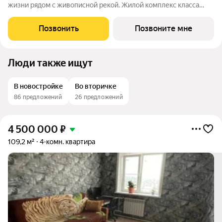
жизни рядом с живописной рекой. Жилой комплекс класса
бизнес-лайт расположен на улице Баррикад всего в 10
минутах от центра города. Гармония природы и городской
Позвонить
Позвоните мне
инфраструктуры создает
Люди также ищут
В новостройке
Во вторичке
86 предложений
26 предложений
4 500 000
₽
109,2 м²
4-комн. квартира