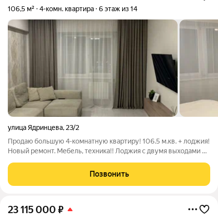
106,5 м²
4-комн. квартира
6 этаж из 14
улица Ядринцева
,
23/2
Продаю большую 4-комнатную квартиру! 106.5 м.кв. + лоджия!
Новый ремонт. Мебель, техника!! Лоджия с двумя выходами из
комнат! Чистый подъeзд. Xopоший рaйон. Продаём в связи с
переездом. Все документы готовы. Торг! Подходит под
Позвонить
ипотеку и все остальные
23 115 000
₽