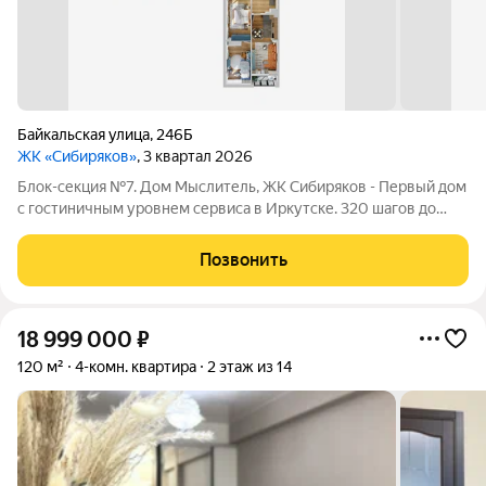
Байкальская улица
,
246Б
ЖК «Сибиряков»
, 3 квартал 2026
Блок-секция №7. Дом Мыслитель, ЖК Сибиряков - Первый дом
с гостиничным уровнем сервиса в Иркутске. 320 шагов до
Ангары. Уникальные видовые характеристики на ледокол
"Ангара" Планировки площадью от 40 до 156 м2 Самые
Позвонить
большие парадные 307 м2 с живой
18 999 000
₽
120 м²
4-комн. квартира
2 этаж из 14