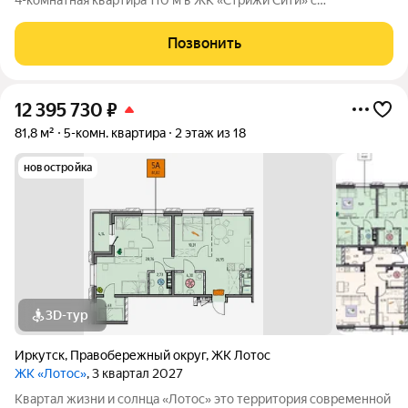
4-комнатная квартира 110 м в ЖК «Стрижи Сити» с
дизайнерским ремонтом. Заезжай и живи! Вы ищете дом, из
которого не захочется уезжать? Предлагаем к продаже
Позвонить
статусную четырёхкомнатную квартиру
12 395 730
₽
81,8 м²
5-комн. квартира
2 этаж из 18
новостройка
3D-тур
Иркутск
,
Правобережный округ
,
ЖК Лотос
ЖК «Лотос»
, 3 квартал 2027
Квартал жизни и солнца «Лотос» это территория современной