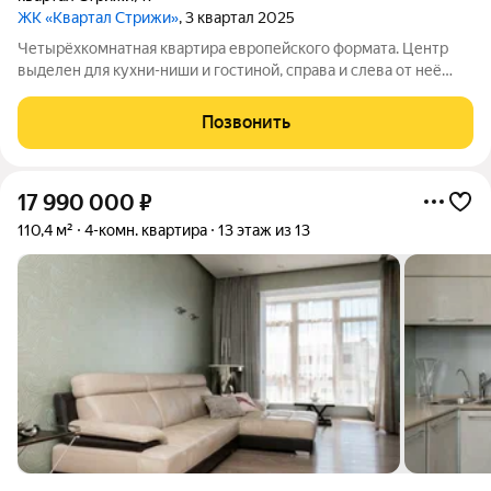
ЖК «Квартал Стрижи»
, 3 квартал 2025
Четырёхкомнатная квартира европейского формата. Центр
выделен для кухни-ниши и гостиной, справа и слева от неё
располагаются жилые комнаты и мастер-спальня. В квартире
три санузла под различное наполнение. В некоторых
Позвонить
планировках в зависимости от
17 990 000
₽
110,4 м²
4-комн. квартира
13 этаж из 13