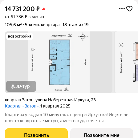
14 731 200
₽
от 61 736 ₽ в месяц
105,6 м²
5-комн. квартира
18 этаж из 19
новостройка
3D-тур
квартал Затон
,
улица Набережная Иркута
,
23
Квартал «Затон»
, 1 квартал 2025
Квартира у воды в 10 минутах от центра Иркутска! Ищете не
просто квадратные метры, а место, куда хочется
возвращаться? Добро пожаловать в Квартал «Затон»
уникальный жилой комплекс на первой береговой линии,
Позвонить
Позвоните мне