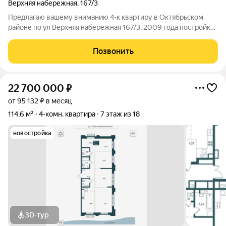
Верхняя набережная
,
167/3
Предлагаю вашему вниманию 4-к квартиру в Октябрьском
районе по ул Верхняя набережная 167/3, 2009 года постройки,
застройщик "Новый город". Три спальни 15,9 кв.м, 16,2 кв.м.,
20,3 кв.м гостинная 20,1 кв.м, кухня 14,7 кв.м., два санузла,
Позвонить
отдельно
22 700 000
₽
от 95 132 ₽ в месяц
114,6 м²
4-комн. квартира
7 этаж из 18
новостройка
3D-тур