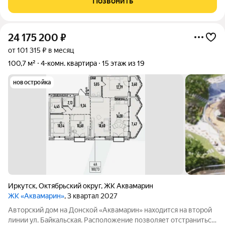
Позвонить
сверху, больше тишины, больше
24 175 200
₽
от 101 315 ₽ в месяц
100,7 м²
4-комн. квартира
15 этаж из 19
новостройка
Иркутск
,
Октябрьский округ
,
ЖК Аквамарин
ЖК «Аквамарин»
, 3 квартал 2027
Авторский дом на Донской «Аквамарин» находится на второй
линии ул. Байкальская. Расположение позволяет отстраниться