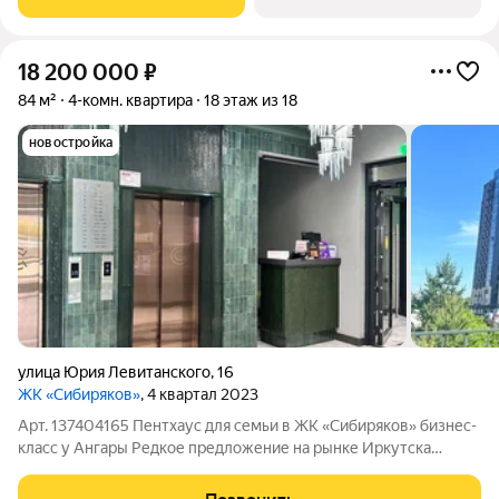
расположенный на живописном полуострове в
18 200 000
₽
84 м²
4-комн. квартира
18 этаж из 18
новостройка
улица Юрия Левитанского
,
16
ЖК «Сибиряков»
, 4 квартал 2023
Арт. 137404165 Пентхаус для семьи в ЖК «Сибиряков» бизнес-
класс у Ангары Редкое предложение на рынке Иркутска
просторный семейный пентхаус на последнем этаже одного
из лучших жилых комплексов города. Здесь нет соседей