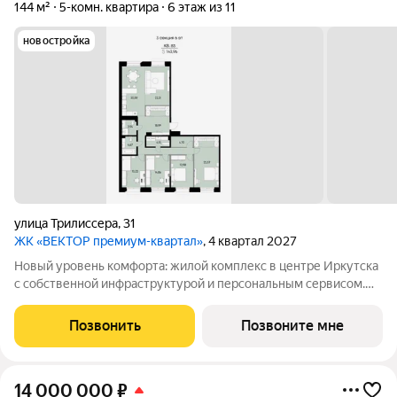
144 м²
5-комн. квартира
6 этаж из 11
новостройка
улица Трилиссера
,
31
ЖК «ВЕКТОР премиум-квартал»
, 4 квартал 2027
Новый уровень комфорта: жилой комплекс в центре Иркутска
с собственной инфраструктурой и персональным сервисом.
Мы не просто строим дома. Для нас важно создать квартал, где
ваше приватное частное пространство комфортно граничит с
Позвонить
Позвоните мне
продуманной
14 000 000
₽