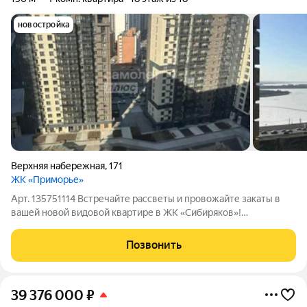
новостройка
Верхняя набережная
,
171
ЖК «Приморье»
Арт. 135751114 Встречайте рассветы и провожайте закаты в
вашей новой видовой квартире в ЖК «Сибиряков»!
Представляем вашему вниманию по-настоящему уникальную
квартиру, где каждый день будет начинаться и заканчиваться
Позвонить
под впечатлением от захватывающих
39 376 000
₽