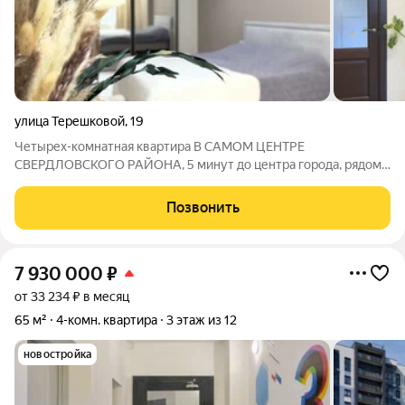
улица Терешковой
,
19
Четырех-комнатная квартира В САМОМ ЦЕНТРЕ
СВЕРДЛОВСКОГО РАЙОНА, 5 минут до центра города, рядом
вся необходимая инфраструктура для комфортной жизни для
большой семьи - сады, школы, рынок, супермаркеты,
Позвонить
остановки, вокзал. Уютный двор, очень большие
7 930 000
₽
от 33 234 ₽ в месяц
65 м²
4-комн. квартира
3 этаж из 12
новостройка