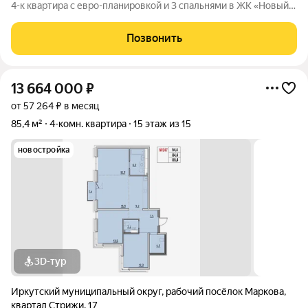
4-к квартира с евро-планировкой и 3 спальнями в ЖК «Новый
Город» Предлагаю к просмотру 4-комнатную квартиру в
современном ЖК «Новый Город» (Солнечный). Идеальный
Позвонить
баланс цены, качества и
13 664 000
₽
от 57 264 ₽ в месяц
85,4 м²
4-комн. квартира
15 этаж из 15
новостройка
3D-тур
Иркутский муниципальный округ
,
рабочий посёлок Маркова
,
квартал Стрижи
,
17