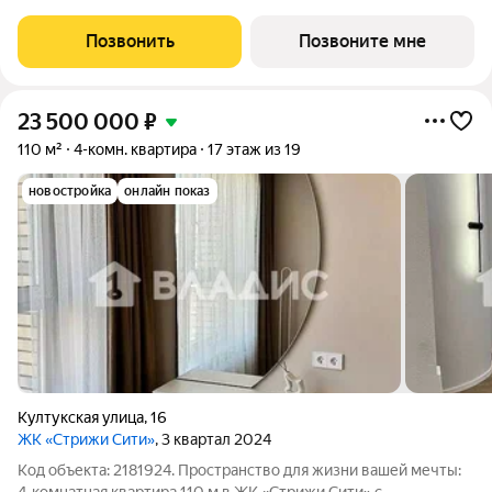
от городской суеты, но сохраняет все преимущества жизни в
самом престижном районе Иркутска. Выбирая жилой
Позвонить
Позвоните мне
комплекс «Аквамарин», вы
23 500 000
₽
110 м²
4-комн. квартира
17 этаж из 19
новостройка
онлайн показ
Култукская улица
,
16
ЖК «Стрижи Сити»
, 3 квартал 2024
Код объекта: 2181924. Пространство для жизни вашей мечты: