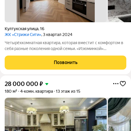
Култукская улица
,
16
ЖК «Стрижи Сити»
, 3 квартал 2024
Четырёхкомнатная квартира, которая вместит с комфортом в
себя разные поколения одной семьи. «Изюминкой»
пространства стали панорамные окна, одно из которых
угловое, с великолепными видами на улицу Советская.
Позвонить
Прихожая просторная, достаточная для
28 000 000
₽
180 м²
4-комн. квартира
13 этаж из 15