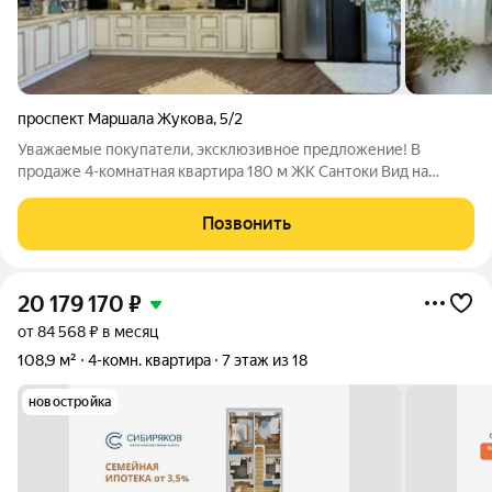
проспект Маршала Жукова
,
5/2
Уважаемые покупатели, эксклюзивное предложение! В
продаже 4-комнатная квартира 180 м ЖК Сантоки Вид на
Платину Предлагаю вашему вниманию просторную семейную
квартиру в одном из самых престижных и зеленых
Позвонить
микрорайонов Иркутска Солнечном. Жилой
20 179 170
₽
от 84 568 ₽ в месяц
108,9 м²
4-комн. квартира
7 этаж из 18
новостройка