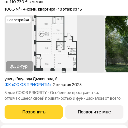
от 110 730 ₽ в месяц
106,5 м²
4-комн. квартира
18 этаж из 15
новостройка
3D-тур
улица Эдуарда Дьяконова
,
6
ЖК «СОЮЗ ПРИОРИТИ»
, 2 квартал 2025
5 дом СОЮЗ PRIORITY - Особенное пространство,
отличающееся своей приватностью и функционалом от всего
объема жилого комплекса СОЮЗ PRIORITY. Чтобы каждый, кто
предпочитает более камерный формат жилья чувствовал себя
Позвонить
Позвоните мне
дома. Дом, обладающий потрясающими