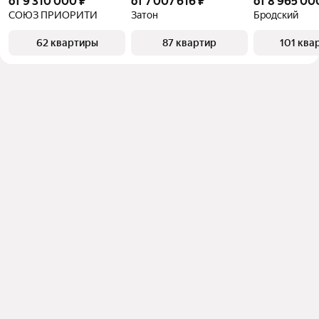
от 9 310 000 ₽
от 7 007 616 ₽
от 8 965 00
СОЮЗ ПРИОРИТИ
Затон
Бродский
62 квартиры
87 квартир
101 ква