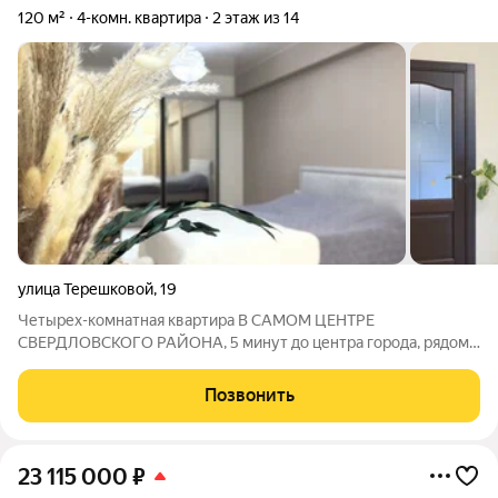
120 м²
4-комн. квартира
2 этаж из 14
улица Терешковой
,
19
Четырех-комнатная квартира В САМОМ ЦЕНТРЕ
СВЕРДЛОВСКОГО РАЙОНА, 5 минут до центра города, рядом
вся необходимая инфраструктура для комфортной жизни для
большой семьи - сады, школы, рынок, супермаркеты,
Позвонить
остановки, вокзал. Уютный двор, очень большие
23 115 000
₽