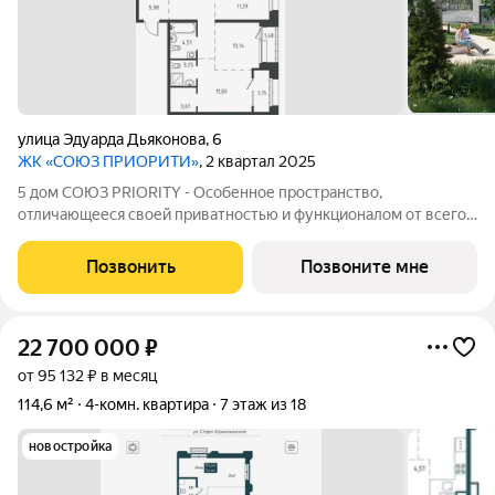
улица Эдуарда Дьяконова
,
6
ЖК «СОЮЗ ПРИОРИТИ»
, 2 квартал 2025
5 дом СОЮЗ PRIORITY - Особенное пространство,
отличающееся своей приватностью и функционалом от всего
объема жилого комплекса СОЮЗ PRIORITY. Чтобы каждый, кто
предпочитает более камерный формат жилья чувствовал себя
Позвонить
Позвоните мне
дома. Дом, обладающий потрясающими
22 700 000
₽
от 95 132 ₽ в месяц
114,6 м²
4-комн. квартира
7 этаж из 18
новостройка