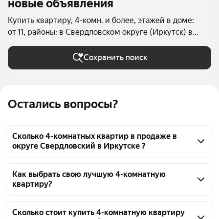
новые объявления
Купить квартиру, 4-комн. и более, этажей в доме:
от 11, районы: в Свердловском округе (Иркутск) в
Иркутске
Сохранить поиск
Остались вопросы?
Сколько 4-комнатных квартир в продаже в
округе Свердловский в Иркутске ?
На Яндекс Недвижимости в продаже в округе 
Свердловский в Иркутске 45 4-комнатных квартир, 
Как выбрать свою лучшую 4-комнатную
квартиру?
из них 4 объявления от агентств, 41 объявление от 
застройщиков
Чтобы купить 4-комнатную квартиру в 
многоэтажном доме в округе Свердловский, 
Сколько стоит купить 4-комнатную квартиру