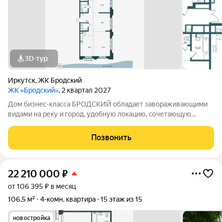
3D-тур
Иркутск
,
ЖК Бродский
ЖК «Бродский»
, 2 квартал 2027
Дом бизнес-класса БРОДСКИЙ обладает завораживающими
видами на реку и город, удобную локацию, сочетающую
максимум приватности и одновременно превосходную
транспортную доступность, выразительную архитектуру и
Позвонить
продуманные до мелочей дизайнерские места
22 210 000
₽
от 106 395 ₽ в месяц
106,5 м²
4-комн. квартира
15 этаж из 15
новостройка