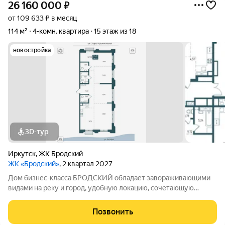
26 160 000
₽
от 109 633 ₽ в месяц
114 м²
4-комн. квартира
15 этаж из 18
новостройка
3D-тур
Иркутск
,
ЖК Бродский
ЖК «Бродский»
, 2 квартал 2027
Дом бизнес-класса БРОДСКИЙ обладает завораживающими
видами на реку и город, удобную локацию, сочетающую
максимум приватности и одновременно превосходную
транспортную доступность, выразительную архитектуру и
Позвонить
продуманные до мелочей дизайнерские места