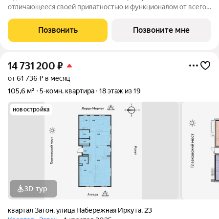
отличающееся своей приватностью и функционалом от всего
объема жилого комплекса СОЮЗ PRIORITY. Чтобы каждый, кто
предпочитает более камерный формат жилья чувствовал себя
Позвонить
Позвоните мне
дома. Дом, обладающий потрясающими
14 731 200
₽
от 61 736 ₽ в месяц
105,6 м²
5-комн. квартира
18 этаж из 19
новостройка
3D-тур
квартал Затон
,
улица Набережная Иркута
,
23