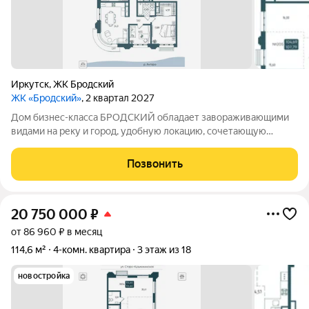
Иркутск
,
ЖК Бродский
ЖК «Бродский»
, 2 квартал 2027
Дом бизнес-класса БРОДСКИЙ обладает завораживающими
видами на реку и город, удобную локацию, сочетающую
максимум приватности и одновременно превосходную
транспортную доступность, выразительную архитектуру и
Позвонить
продуманные до мелочей дизайнерские места
20 750 000
₽
от 86 960 ₽ в месяц
114,6 м²
4-комн. квартира
3 этаж из 18
новостройка