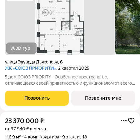
3D-тур
улица Эдуарда Дьяконова
,
6
ЖК «СОЮЗ ПРИОРИТИ»
, 2 квартал 2025
5 дом СОЮЗ PRIORITY - Особенное пространство,
отличающееся своей приватностью и функционалом от всего
объема жилого комплекса СОЮЗ PRIORITY. Чтобы каждый, кто
предпочитает более камерный формат жилья чувствовал себя
Позвонить
Позвоните мне
дома. Дом, обладающий потрясающими
23 370 000
₽
от 97 940 ₽ в месяц
116,9 м²
4-комн. квартира
9 этаж из 18