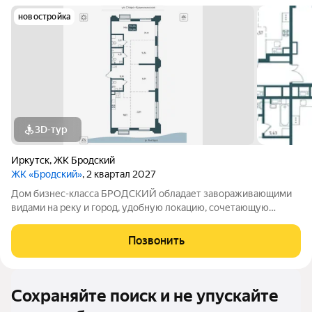
новостройка
3D-тур
Иркутск
,
ЖК Бродский
ЖК «Бродский»
, 2 квартал 2027
Дом бизнес-класса БРОДСКИЙ обладает завораживающими
видами на реку и город, удобную локацию, сочетающую
максимум приватности и одновременно превосходную
транспортную доступность, выразительную архитектуру и
Позвонить
продуманные до мелочей дизайнерские места
Сохраняйте поиск и не упускайте