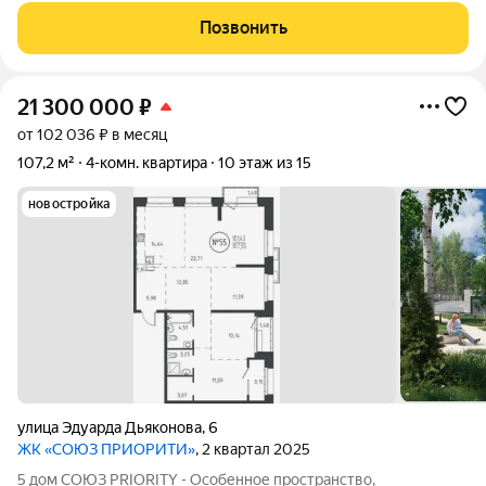
транспортную доступность, выразительную архитектуру и
Позвонить
продуманные до мелочей дизайнерские места
21 300 000
₽
от 102 036 ₽ в месяц
107,2 м²
4-комн. квартира
10 этаж из 15
новостройка
улица Эдуарда Дьяконова
,
6
ЖК «СОЮЗ ПРИОРИТИ»
, 2 квартал 2025
5 дом СОЮЗ PRIORITY - Особенное пространство,