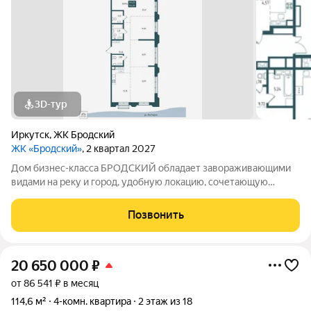
3D-тур
Иркутск
,
ЖК Бродский
ЖК «Бродский»
, 2 квартал 2027
Дом бизнес-класса БРОДСКИЙ обладает завораживающими
видами на реку и город, удобную локацию, сочетающую
максимум приватности и одновременно превосходную
транспортную доступность, выразительную архитектуру и
Позвонить
продуманные до мелочей дизайнерские места
20 650 000
₽
от 86 541 ₽ в месяц
114,6 м²
4-комн. квартира
2 этаж из 18