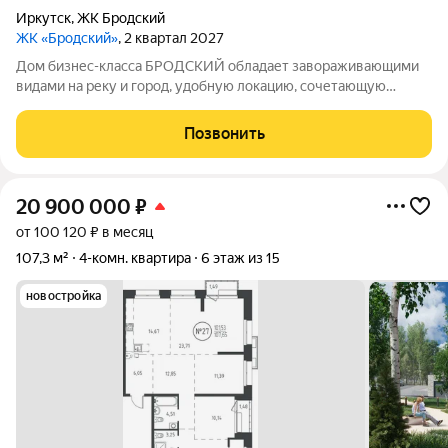
Иркутск
,
ЖК Бродский
ЖК «Бродский»
, 2 квартал 2027
Дом бизнес-класса БРОДСКИЙ обладает завораживающими
видами на реку и город, удобную локацию, сочетающую
максимум приватности и одновременно превосходную
транспортную доступность, выразительную архитектуру и
Позвонить
продуманные до мелочей дизайнерские места
20 900 000
₽
от 100 120 ₽ в месяц
107,3 м²
4-комн. квартира
6 этаж из 15
новостройка