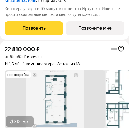
Квартал «Затон»
, 1 квартал 2025
Квартира у воды в 10 минутах от центра Иркутска! Ищете не
просто квадратные метры, а место, куда хочется
возвращаться? Добро пожаловать в Квартал «Затон»
уникальный жилой комплекс на первой береговой линии,
Позвонить
Позвоните мне
расположенный на живописном полуострове в
22 810 000
₽
от 95 593 ₽ в месяц
114,6 м²
4-комн. квартира
8 этаж из 18
новостройка
3D-тур