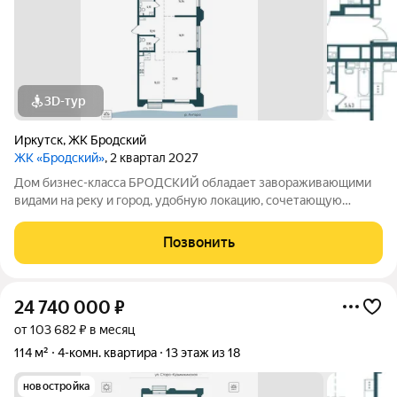
3D-тур
Иркутск
,
ЖК Бродский
ЖК «Бродский»
, 2 квартал 2027
Дом бизнес-класса БРОДСКИЙ обладает завораживающими
видами на реку и город, удобную локацию, сочетающую
максимум приватности и одновременно превосходную
транспортную доступность, выразительную архитектуру и
Позвонить
продуманные до мелочей дизайнерские места
24 740 000
₽
от 103 682 ₽ в месяц
114 м²
4-комн. квартира
13 этаж из 18
новостройка