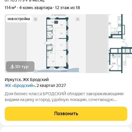
от 103 179 ₽ в месяц
114 м²
4-комн. квартира
12 этаж из 18
новостройка
3D-тур
Иркутск
,
ЖК Бродский
ЖК «Бродский»
, 2 квартал 2027
Дом бизнес-класса БРОДСКИЙ обладает завораживающими
видами на реку и город, удобную локацию, сочетающую
максимум приватности и одновременно превосходную
транспортную доступность, выразительную архитектуру и
Позвонить
продуманные до мелочей дизайнерские места