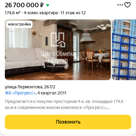
26 700 000
₽
174,6 м²
4-комн. квартира
11 этаж из 12
новостройка
улица Лермонтова
,
267/2
ЖК «Прогресс»
, 4 квартал 2011
Предлагается к покупке просторная 4-к. кв. площадью 174,6
кв.м в современном жилом комплексе «Прогресс»,
расположенном в самом центре Свердловского района.
Планировка и площадь: - Три отдельные комнаты + кухня-
Позвонить
гостиная, идеально подходящие для