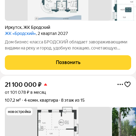
Иркутск
,
ЖК Бродский
ЖК «Бродский»
, 2 квартал 2027
Дом бизнес-класса БРОДСКИЙ обладает завораживающими
видами на реку и город, удобную локацию, сочетающую
максимум приватности и одновременно превосходную
транспортную доступность, выразительную архитектуру и
Позвонить
продуманные до мелочей дизайнерские места
21 100 000
₽
от 101 078 ₽ в месяц
107,2 м²
4-комн. квартира
8 этаж из 15
новостройка