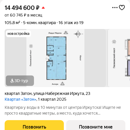
14 494 600
₽
от 60 745 ₽ в месяц
105,8 м²
5-комн. квартира
16 этаж из 19
новостройка
3D-тур
квартал Затон
,
улица Набережная Иркута
,
23
Квартал «Затон»
, 1 квартал 2025
Квартира у воды в 10 минутах от центра Иркутска! Ищете не
просто квадратные метры, а место, куда хочется
возвращаться? Добро пожаловать в Квартал «Затон»
уникальный жилой комплекс на первой береговой линии,
Позвонить
Позвоните мне