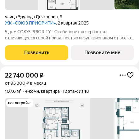
улица Эдуарда Дьяконова
,
6
ЖК «СОЮЗ ПРИОРИТИ»
, 2 квартал 2025
5 дом СОЮЗ PRIORITY - Особенное пространство,
отличающееся своей приватностью и функционалом от всего
объема жилого комплекса СОЮЗ PRIORITY. Чтобы каждый, кто
предпочитает более камерный формат жилья чувствовал себя
Позвонить
Позвоните мне
дома. Дом, обладающий потрясающими
22 740 000
₽
от 95 300 ₽ в месяц
107,6 м²
4-комн. квартира
12 этаж из 18
новостройка