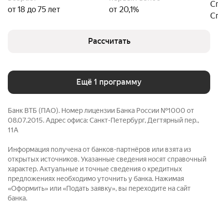
С
от 18 до 75 лет
от 20,1%
С
Рассчитать
Ещё 1 программу
Банк ВТБ (ПАО). Номер лицензии Банка России №1000 от
08.07.2015. Адрес офиса: Санкт-Петербург, Дегтярный пер.,
11А
Информация получена от банков-партнёров или взята из
открытых источников. Указанные сведения носят справочный
характер. Актуальные и точные сведения о кредитных
предложениях необходимо уточнить у банка. Нажимая
«Оформить» или «Подать заявку», вы переходите на сайт
банка.