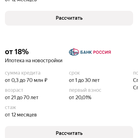
Рассчитать
от 18%
Ипотека на новостройки
сумма кредита
срок
п
от 0,3 до 70 млн ₽
от 1 до 30 лет
С
С
возраст
первый взнос
от 21 до 70 лет
от 20,01%
стаж
от 12 месяцев
Рассчитать