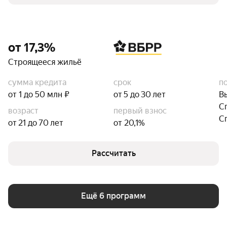
от 17,3%
Строящееся жильё
сумма кредита
срок
п
от 1 до 50 млн ₽
от 5 до 30 лет
В
С
возраст
первый взнос
С
от 21 до 70 лет
от 20,1%
Рассчитать
Ещё 6 программ