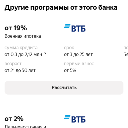
Другие программы от этого банка
от 19%
Военная ипотека
сумма кредита
срок
п
от 0,3 до 2,12 млн ₽
от 3 до 25 лет
Б
возраст
первый взнос
от 21 до 50 лет
от 5%
Рассчитать
от 2%
Дальневосточная и