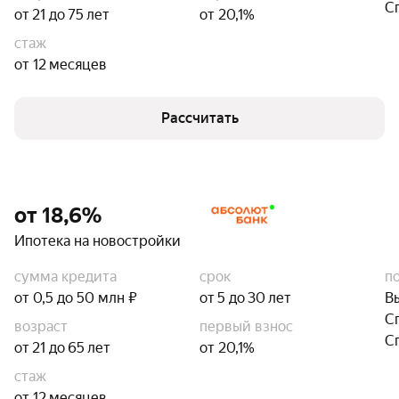
С
от 21 до 75 лет
от 20,1%
75 лет
стаж
Минимальный общий стаж — 3 месяца
от 12 месяцев
Гражданство
Рассчитать
Граждане РФ
Иностранные граждане
от 18,6%
Ипотека на новостройки
сумма кредита
срок
п
от 0,5 до 50 млн ₽
от 5 до 30 лет
В
С
возраст
первый взнос
С
от 21 до 65 лет
от 20,1%
стаж
от 12 месяцев