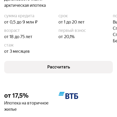
арктическая ипотека
сумма кредита
срок
п
от 0,5 до 9 млн ₽
от 1 до 20 лет
В
С
возраст
первый взнос
С
от 18 до 75 лет
от 20,1%
Б
стаж
от 3 месяцев
Рассчитать
от 17,5%
Ипотека на вторичное
жилье