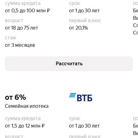
сумма кредита
срок
п
от 0,5 до 100 млн ₽
от 1 до 30 лет
Б
В
возраст
первый взнос
С
от 18 до 75 лет
от 20,1%
С
стаж
от 3 месяцев
Рассчитать
от 6%
Семейная ипотека
сумма кредита
срок
п
от 1,5 до 12 млн ₽
от 1 до 30 лет
Б
В
возраст
первый взнос