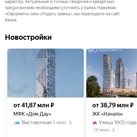
характер. Актуальные и точные сведения о кредитных
сделки.
предложениях необходимо уточнить у банка. Нажимая
«Оформить» или «Подать заявку», вы переходите на сайт
1.4 Согласие органов опеки и попечительства на 
банка.
продажу недвижимого имущества предоставляется, 
если продавцом приобретаемого и передаваемого в 
Новостройки
залог недвижимого имущества является 
несовершеннолетний и/или если лицо, состоящее 
под опекой/попечительством (недееспособный или 
ограниченный судом в дееспособности гражданин).
2. Если текущим собственником/продавцом 
Недвижимого имущества является юридическое 
лицо (документы предоставляются в оригиналах/
нотариально заверенных копиях/копиях, заверенных 
представителем юридического лица с указанием 
от 41,87 млн ₽
от 38,79 млн ₽
заверившего лица и проставлением печати 
МФК «Дом Дау»
ЖК «Начало»
организации):
Выставочная
5 мин.
Улица 1905 года
14 мин.
2.1 В случае подписания договора представителем – 