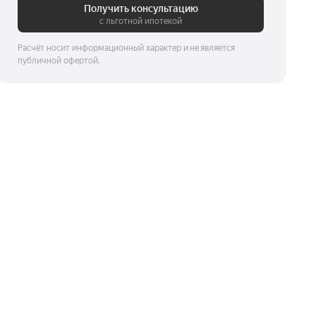
Получить консультацию
с льготной ипотекой
Расчёт носит информационный характер и не является
публичной офертой.