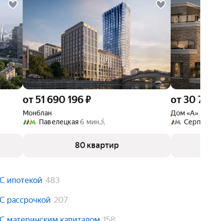
от 51 690 196 ₽
от 30 790
Монблан
Дом «А»
Павелецкая
6 мин.
Серпуховс
80 квартир
С ипотекой
483
С рассрочкой
207
С материнским капиталом
158