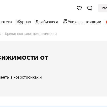
Ра
потека
Журнал
Для бизнеса
Уникальные акции
а
Кредит под залог недвижимости
вижимости от
енты в новостройках и