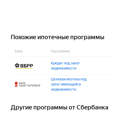
Граждане РФ
Похожие ипотечные программы
Банк
Программа
Кредит под залог
недвижимости
Целевая ипотека под
Сумма:
залог имеющейся
500 000 – 60 000 000 ₽
недвижимости
Возраст на момент получения:
Сумма:
от 21 года
Другие программы от Сбербанка
500 000 – 20 000 000 ₽
Возраст на момент погашения: