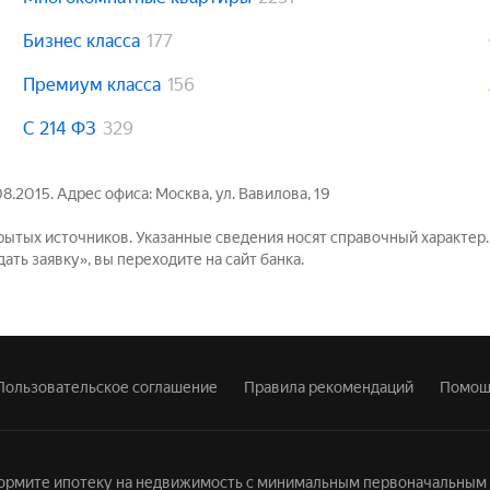
Бизнес класса
177
Премиум класса
156
С 214 ФЗ
329
.2015. Адрес офиса: Москва, ул. Вавилова, 19
рытых источников. Указанные сведения носят справочный характер
ть заявку», вы переходите на сайт банка.
Пользовательское соглашение
Правила рекомендаций
Помощ
оформите ипотеку на недвижимость с минимальным первоначальным