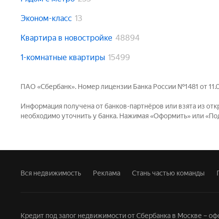
Эконом-класс
13
Квартира в новостройке
48894
1-комнатные квартиры
15499
ПАО «Сбербанк». Номер лицензии Банка России №1481 от 11.08
Информация получена от банков-партнёров или взята из отк
необходимо уточнить у банка. Нажимая «Оформить» или «Пода
Вся недвижимость
Реклама
Стань частью команды
Кредит под залог недвижимости от Сбербанка в Москве – 