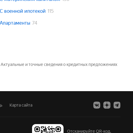
С военной ипотекой
115
Апартаменты
74
. Актуальные и точные сведения о кредитных предложениях
ь
Карта сайта
Отсканируйте QR-код,