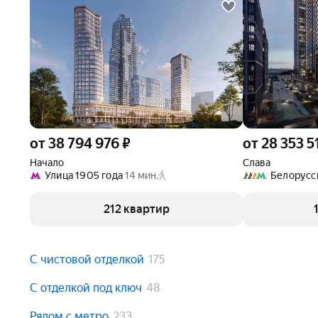
от 18 лет
Возраст на момент погашения:
до 75 лет
от 38 794 976 ₽
от 28 353 5
Начало
Слава
Улица 1905 года
14 мин.
Белорусс
212 квартир
С чистовой отделкой
175
С отделкой под ключ
48
Рядом с метро
233