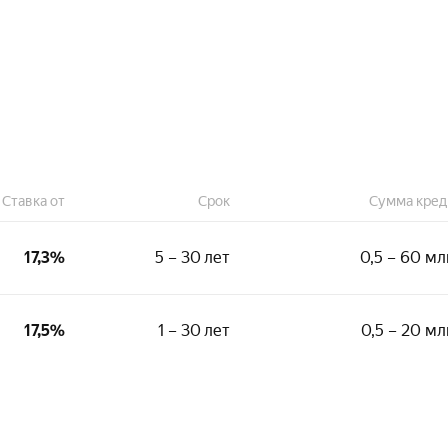
Ставка от
Срок
Сумма кред
17,3%
5 – 30 лет
0,5 – 60 мл
Стаж на последнем месте:
17,5%
1 – 30 лет
0,5 – 20 мл
3 месяца
Подтверждение дохода:
Стаж на последнем месте:
Выписка из ПФР
4 месяца
Справка 2-НДФЛ