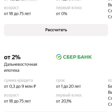
В
возраст
первый взнос
С
от 18 до 75 лет
от 0%
С
Рассчитать
от 2%
Дальневосточная
ипотека
сумма кредита
срок
п
от 0,3 до 9 млн ₽
от 1 до 20 лет
Б
В
возраст
первый взнос
С
от 18 до 75 лет
от 20,1%
С