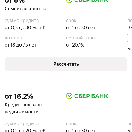
от 6%
Семейная ипотека
сумма кредита
срок
п
от 0,3 до 30 млн ₽
от 1 до 30 лет
В
С
возраст
первый взнос
С
от 18 до 75 лет
от 20,1%
Б
Рассчитать
от 16,2%
Кредит под залог
недвижимости
сумма кредита
срок
п
от 0,2 до 20 млн ₽
от 1 до 30 лет
Б