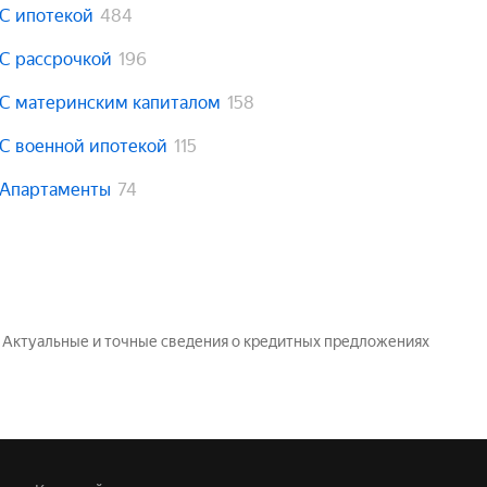
С ипотекой
484
С рассрочкой
196
С материнским капиталом
158
С военной ипотекой
115
Апартаменты
74
. Актуальные и точные сведения о кредитных предложениях