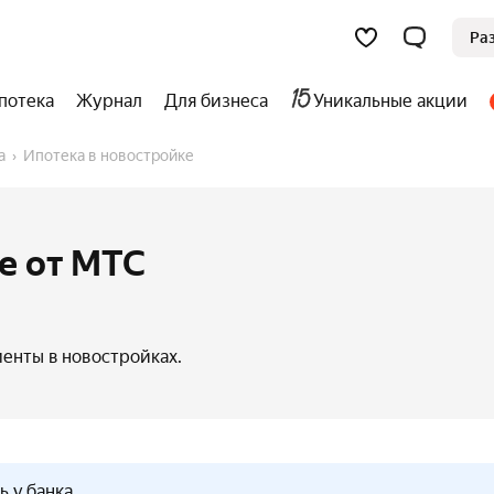
Ра
потека
Журнал
Для бизнеса
Уникальные акции
а
Ипотека в новостройке
е от МТС
енты в новостройках.
 у банка