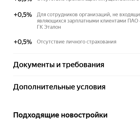
+0,5%
Для сотрудников организаций, не входящих в группу компаний ПАО АФК «Система» или не 
являющихся зарплатными клиентами ПАО «
ГК Эталон
+0,5%
Отсутствие личного страхования
Документы и требования
Дополнительные условия
Подтверждение дохода
Справка 2-НДФЛ
Обеспечение — Залог приобретаемой недвижимост
Справка по форме банка
Подходящие новостройки
Материнский капитал — Применим
Выписка из ПФР
Срок действия решения — 2 мес.