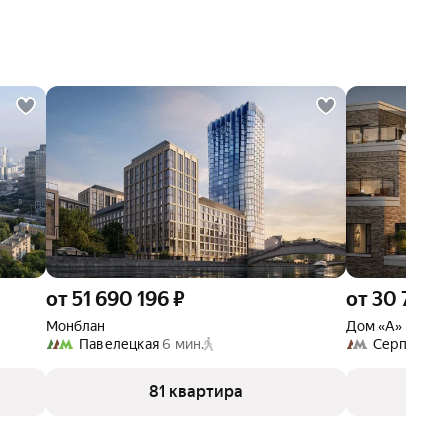
от 51 690 196 ₽
от 30 790
Монблан
Дом «А»
Павелецкая
6 мин.
Серпуховс
81 квартира