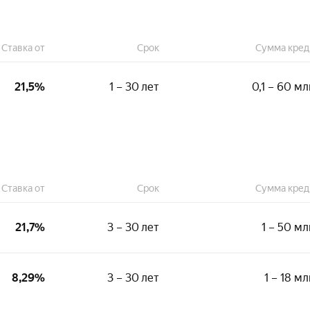
Ставка от
Срок
Сумма кред
21,5%
1 – 30 лет
0,1 – 60 мл
Стаж на последнем месте:
3 месяца
Общий стаж:
Ставка от
Срок
Сумма кред
12 месяцев
Подтверждение дохода:
21,7%
3 – 30 лет
1 – 50 мл
Справка 2-НДФЛ
Справка по форме банка
Выписка из ПФР
Стаж на последнем месте:
8,29%
3 – 30 лет
1 – 18 мл
3 месяца