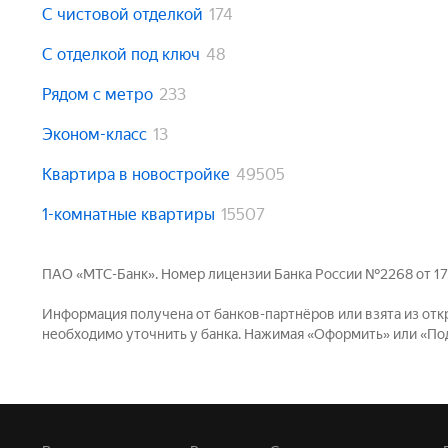
С чистовой отделкой
174
С отделкой под ключ
48
Рядом с метро
233
Эконом-класс
13
Квартира в новостройке
49505
1-комнатные квартиры
15507
ПАО «МТС-Банк». Номер лицензии Банка России №2268 от 17.12.
Информация получена от банков-партнёров или взята из отк
необходимо уточнить у банка. Нажимая «Оформить» или «Пода