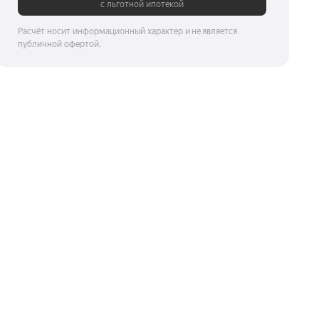
с льготной ипотекой
Расчёт носит информационный характер и не является
публичной офертой.