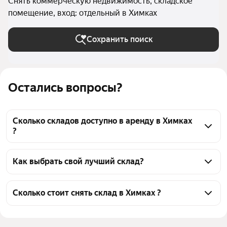
Снять коммерческую недвижимость, складское
помещение, вход: отдельный в Химках
Сохранить поиск
Остались вопросы?
Сколько складов доступно в аренду в Химках
?
На Яндекс Недвижимости в Химках доступно в 
аренду 210 складов, из них 205 объявлений от 
Как выбрать свой лучший склад?
агентств
Чтобы снять склад с отдельным входом, 
воспользуйтесь удобными фильтрами и 
Сколько стоит снять склад в Химках ?
сортировкой для выбора среди предложений в 
Цена за квадратный метр
280 — 2 100 ₽
выбранном районе