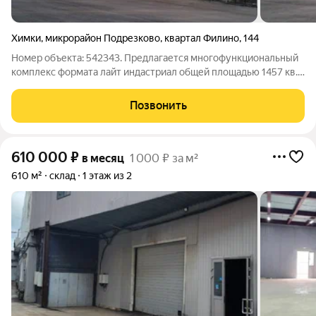
Химки
,
микрорайон Подрезково
,
квартал Филино
,
144
Номер объекта: 542343. Предлагается многофункциональный
комплекс формата лайт индастриал общей площадью 1457 кв.
м на первой линии Новосходненского шоссе в г.о.
Химки.Преимущества: доковые ворота с каждой стороны,
Позвонить
всего 4 шт. Первая линия. Удобная
610 000
₽
в месяц
1 000 ₽ за м²
610 м²
склад
1 этаж из 2