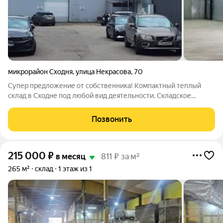
микрорайон Сходня
,
улица Некрасова
,
70
Супер предложение от собственника! Компактный теплый
склад в Сходне под любой вид деятельности. Складское
помещение площадью 600 м2, полностью готовое к въезду
потенциальных арендаторов. Уникальная локация с большим
Позвонить
логистическим потенциалом как для
215 000
₽
в месяц
811 ₽ за м²
265 м²
склад
1 этаж из 1