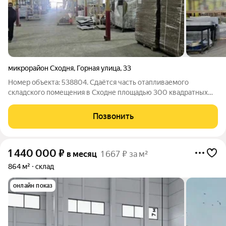
микрорайон Сходня
,
Горная улица
,
33
Номер объекта: 538804. Сдаётся часть отапливаемого
складского помещения в Сходне площадью 300 квадратных
метров. Стены изготовлены из сэндвич-панелей, высота
потолка от 5 до 6 м, закрытая охраняемая территория, ворота в
Позвонить
ноль.
1 440 000
₽
в месяц
1 667 ₽ за м²
864 м²
склад
онлайн показ