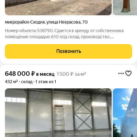
микрорайон Сходня
,
улица Некрасова
,
70
Номер объекта: 538790. Сдается в аренду от собственника
помещение площадью 610 под склад, производство.
Помещение расположено на 1-этаже, ворота под разгрузку,
под видео наблюдением. Назначение помещения: склад,
Позвонить
производство. Коммуникации:
648 000
₽
в месяц
1 500 ₽ за м²
432 м²
склад
1 этаж из 1