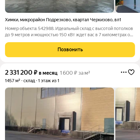
Химки
,
микрорайон Подрезково
,
квартал Черкизово
,
вл1
Номер объекта: 542988. Идеальный склад с высотой потолков
до 9 метров и мощностью 150 кВт ждет вас в 7 километрах от
МКАД по Ленинградскому шоссе. Прямая долгосрочная
аренда от собственника без посредников начинается от 432
Позвонить
квадратных метров с
2 331 200
₽
в месяц
1 600 ₽ за м²
1457 м²
склад
1 этаж из 1