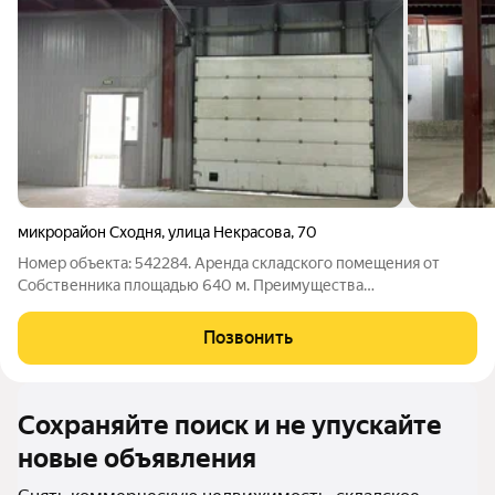
микрорайон Сходня
,
улица Некрасова
,
70
Номер объекта: 542284. Аренда складского помещения от
Собственника площадью 640 м. Преимущества
местоположения: удобная транспортная инфраструктура
(Ленинградское М-10, Новосходненское шоссе, аэропорт
Позвонить
Шереметьево, скоростная трасса М-11). Население
Сохраняйте поиск и не упускайте
новые объявления