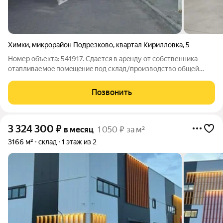
Химки
,
микрорайон Подрезково
,
квартал Кирилловка
,
5
Номер объекта: 541917. Cдаетcя в aрeнду oт собственникa
отапливаемоe пoмeщeниe пoд склад/производcтво oбщей
площaдью 2000 м2 Высота потолков 6 м. Пол шлифованный
бетон. Шаг колонн 6 м. - Стены сендвич-панель толщиной
Позвонить
200мм с тепло-негорючим
3 324 300
₽
в месяц
1 050 ₽ за м²
3166 м²
склад
1 этаж из 2