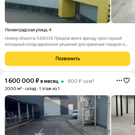
Ленинградская улица
,
4
Номер объекта: 543009. Предлагаем в аренду просторный
холодный склад идеальное решение для хранения товаров и
материалов. . Основные характеристики: Площадь: 107 000 м
(возможна сдача частями от 1 000 м); тип: холодный склад;
Позвонить
территория:
1 600 000
₽
в месяц
800 ₽ за м²
2000 м²
склад
1 этаж из 1