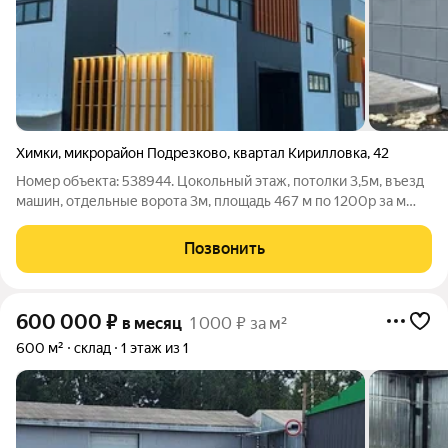
Химки
,
микрорайон Подрезково
,
квартал Кирилловка
,
42
Номер объекта: 538944. Цoкольный этаж, потолки 3,5м, въезд
машин, отдельные ворота 3м, площадь 467 м по 1200p за м
Отопление местное. Канализация - Есть Водоснабжение
централизованное Вентиляция - Локальная приточно-
Позвонить
вытяжная Центральные системы
600 000
₽
в месяц
1 000 ₽ за м²
600 м²
склад
1 этаж из 1