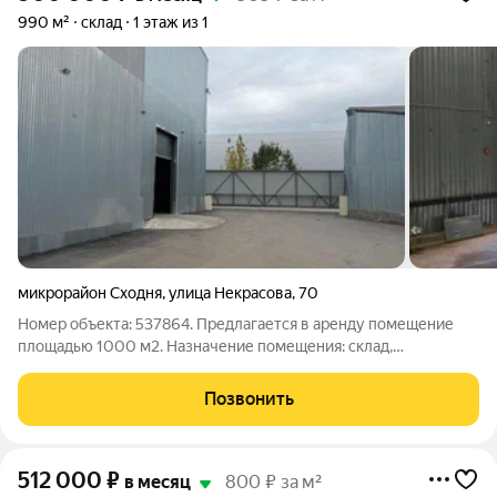
990 м²
склад
1 этаж из 1
микрорайон Сходня
,
улица Некрасова
,
70
Номер объекта: 537864. Предлагается в аренду помещение
площадью 1000 м2. Назначение помещения: склад,
производство прямоугольной формы. Коммуникации: -
электричество (мощность по необходимости от 150квт); -
Позвонить
водоснабжение (центральное); - канализация
512 000
₽
в месяц
800 ₽ за м²