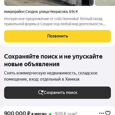
микрорайон Сходня
,
улица Некрасова
,
69с4
Интересное предложение от собственника! Теплый склад
правильной формы в Сходне под любой вид деятельности.
Складское помещение площадью 610 м2, полностью готовое к
въезду потенциальных арендаторов. Уникальная локация с
Позвонить
большим логистическим
Сохраняйте поиск и не упускайте
новые объявления
Снять коммерческую недвижимость, складское
помещение, вход: отдельный в Химках
Сохранить поиск
900 000
₽
в месяц
909 ₽ за м²