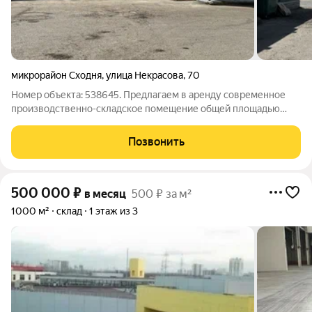
микрорайон Сходня
,
улица Некрасова
,
70
Номер объекта: 538645. Предлагаем в аренду современное
производственно-складское помещение общей площадью
600 м, расположенное по адресу: Московская область, г.
Химки, мкр. Сходня, ул. Некрасова, 70. Основные
Позвонить
преимущества объекта: Удобное
500 000
₽
в месяц
500 ₽ за м²
1000 м²
склад
1 этаж из 3