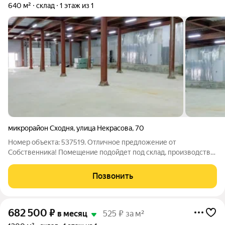
640 м²
склад
1 этаж из 1
микрорайон Сходня
,
улица Некрасова
,
70
Номер объекта: 537519. Отличное предложение от
Собственника! Помещение подойдет под склад, производство,
магазин-склад, интернет магазин, фулфилмент, швейное
производство и другие направления. Высота потолков 4,5м.
Позвонить
Шаг колонн 6х6м. Пол бетон
682 500
₽
в месяц
525 ₽ за м²