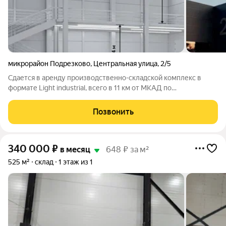
микрорайон Подрезково
,
Центральная улица
,
2/5
Сдается в аренду производственно-складской комплекс в
формате Light industrial, всего в 11 км от МКАД по
Ленинградскому шоссе. Комплекс располагается в 10и
минутах езды от МЦД Сходня и всего в 5и минутах ходьбы от
Позвонить
остановки "Удачное". Такая
340 000
₽
в месяц
648 ₽ за м²
525 м²
склад
1 этаж из 1