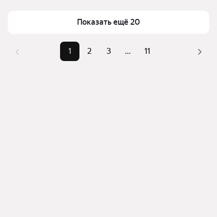
Площадь
72 — 114000 м²
Помимо удобной сортировки по цене аренды вы 
можете отсортировать результаты по стоимости 
Показать ещё 20
квадратного метра или площади
1
2
3
...
11