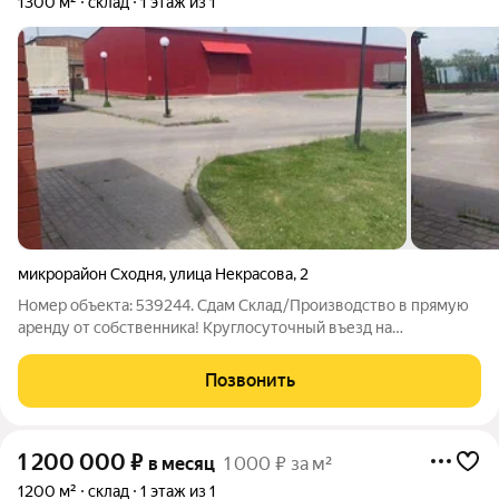
1300 м²
склад
1 этаж из 1
микрорайон Сходня
,
улица Некрасова
,
2
Номер объекта: 539244. Сдам Склад/Производство в прямую
аренду от собственника! Круглосуточный въезд на
охраняемой территории; Ворота под евро фуры; Ставка
аренды 525 руб. за кв. м. в месяц, включая НДС 5%
Позвонить
коммунальные платежи (электроэнергия, вода,
1 200 000
₽
в месяц
1 000 ₽ за м²
1200 м²
склад
1 этаж из 1