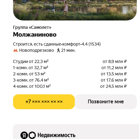
Группа «Самолет»
Молжаниново
Строится, есть сданные
•
комфорт
•
4.4 (1534)
Новоподрезково
21 мин.
Студии от 22,3 м²
от 8,9 млн ₽
1-комн. от 32,7 м²
от 11,2 млн ₽
2-комн. от 53 м²
от 13,5 млн ₽
3-комн. от 76,4 м²
от 17,6 млн ₽
4-комн. от 100,1 м²
от 24,5 млн ₽
+7 ××× ××× ×× ××
Позвоните мне