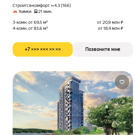
Строится
•
комфорт +
•
4.3 (166)
Химки
21 мин.
3-комн. от 69,5 м²
от 20,9 млн ₽
4-комн. от 83,6 м²
от 18,4 млн ₽
+7 ××× ××× ×× ××
Позвоните мне