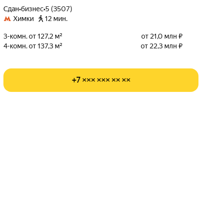
Сдан
•
бизнес
•
5 (3507)
Химки
12 мин.
3-комн. от 127,2 м²
от 21,0 млн ₽
4-комн. от 137,3 м²
от 22,3 млн ₽
+7 ××× ××× ×× ××