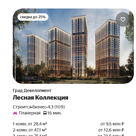
скидка до 25%
Град Девелопмент
Лесная Коллекция
Строится
•
бизнес
•
4.3 (109)
Планерная
16 мин.
1-комн. от 28,4 м²
от 9,5 млн ₽
2-комн. от 47,1 м²
от 12,6 млн ₽