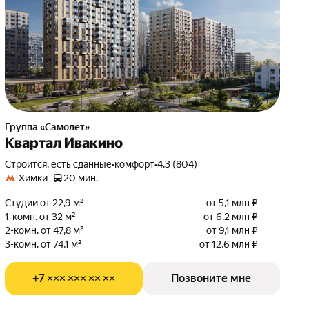
Группа «Самолет»
Квартал Ивакино
Строится, есть сданные
•
комфорт
•
4.3 (804)
Химки
20 мин.
Студии от 22,9 м²
от 5,1 млн ₽
1-комн. от 32 м²
от 6,2 млн ₽
2-комн. от 47,8 м²
от 9,1 млн ₽
3-комн. от 74,1 м²
от 12,6 млн ₽
+7 ××× ××× ×× ××
Позвоните мне