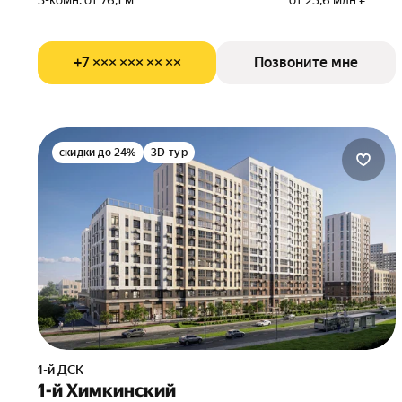
3-комн. от 76,1 м²
от 23,6 млн ₽
+7 ××× ××× ×× ××
Позвоните мне
скидки до 24%
3D-тур
1-й ДСК
1-й Химкинский