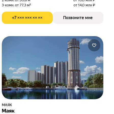
2-комн. от 50,6 м²
от 10,0 млн ₽
3-комн. от 77,3 м²
от 14,0 млн ₽
+7 ××× ××× ×× ××
Позвоните мне
МАЯК
Маяк