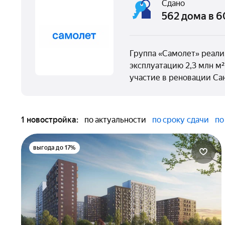
Сдано
562 дома в 
Группа «Самолет» реали
эксплуатацию 2,3 млн м
участие в реновации Са
1 новостройка:
по актуальности
по сроку сдачи
по
выгода до 17%