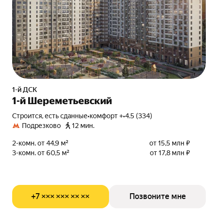
1-й ДСК
1-й Шереметьевский
Строится, есть сданные
•
комфорт +
•
4.5 (334)
Подрезково
12 мин.
2-комн. от 44,9 м²
от 15,5 млн ₽
3-комн. от 60,5 м²
от 17,8 млн ₽
+7 ××× ××× ×× ××
Позвоните мне