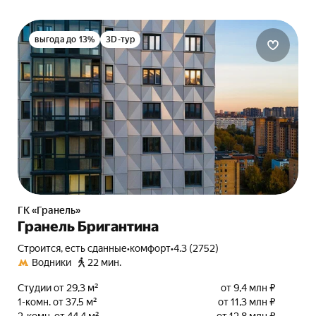
выгода до 13%
3D-тур
ГК «Гранель»
Гранель Бригантина
Строится, есть сданные
•
комфорт
•
4.3 (2752)
Водники
22 мин.
Студии от 29,3 м²
от 9,4 млн ₽
1-комн. от 37,5 м²
от 11,3 млн ₽