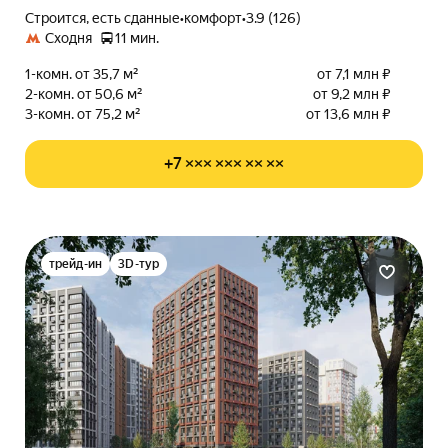
Строится, есть сданные
•
комфорт
•
3.9 (126)
Сходня
11 мин.
1-комн. от 35,7 м²
от 7,1 млн ₽
2-комн. от 50,6 м²
от 9,2 млн ₽
3-комн. от 75,2 м²
от 13,6 млн ₽
+7 ××× ××× ×× ××
трейд-ин
3D-тур