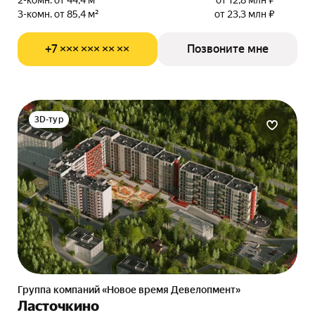
2-комн. от 44,4 м²
от 12,8 млн ₽
3-комн. от 85,4 м²
от 23,3 млн ₽
+7 ××× ××× ×× ××
Позвоните мне
3D-тур
Группа компаний «Новое время Девелопмент»
Ласточкино