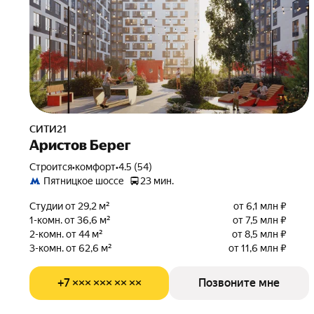
СИТИ21
Аристов Берег
Строится
•
комфорт
•
4.5 (54)
Пятницкое шоссе
23 мин.
Студии от 29,2 м²
от 6,1 млн ₽
1-комн. от 36,6 м²
от 7,5 млн ₽
2-комн. от 44 м²
от 8,5 млн ₽
3-комн. от 62,6 м²
от 11,6 млн ₽
+7 ××× ××× ×× ××
Позвоните мне