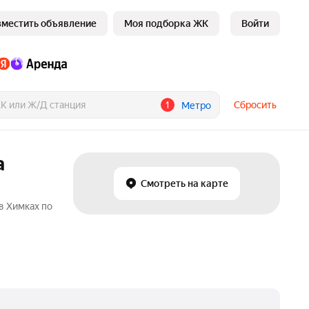
зместить объявление
Моя подборка ЖК
Войти
1
Сбросить
Метро
а
Смотреть на карте
в Химках по